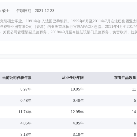
：硕士
任职日期：2021-12-23
法国巴黎金融市场研究院硕士毕业。1991年加入法国巴黎银行。1999年8月至2011年7月在
亚洲有限公司（香港）的亚洲首席执行官兼APAC区总监。2011年4月至2017年7月
巴黎）关联公司管理部副总监职务，2019年9月至今担任该部门总监职务，负责欧洲、拉
责战略性参股及合资公司的监督管理。
8-04
员，自2007年6月至2012年5月担任国泰君安证券稽核审计总部审计助理、审计师、
，自2014年6月至2015年5月担任国泰君安证券资金管理部（二级部）职员、流动性
监、副总经理（主持工作），2020年6月至2025年4月担任国泰君安证券资产负
当前公司任职年限
从业任职年限
在管产品数量
8.97年
10.05年
11
1-24
0.48年
0.48年
5
作以来，分别在美国银行（亚洲）股份有限公司、施罗德投资管理有限公司（香港）、
11.74年
12.95年
14
在安联投资担任副总裁职务，负责产品开发、基金投资业务。2016年6月加入法国巴黎
巴海外投资基金管理（上海）有限公司董事，海富产业投资基金管理有限公司董事。
4.06年
4.05年
6
3.18年
3.18年
8