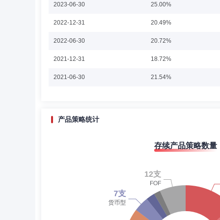
2023-06-30
金经理。
25.00%
陈轶平先生：博士。历任Mariner Investment G
2022-12-31
20.49%
理、现金管理部副总监、债券基金部总监，现任固定收益投资总监
海富通上证可质押城投债ETF(现为海富通上证城投债ETF)基
2022-06-30
2019年10月兼任海富通一年定开债券基金经理。2016年7
20.72%
8月至2017年11月兼任海富通瑞益债券基金经理。2016年11
月兼任海富通瑞利债券基金经理。2017年3月至2018年6月
2021-12-31
18.72%
沪深300指数增强)基金经理。2017年7月至2019年9
王金祥
投资决策委员会成员
学历：硕士
2018年4月起兼任海富通恒丰定开债券基金经理。2018年1
2021-06-30
21.54%
月兼任海富通上清所短融债券基金经理。2019年11月起兼任
王金祥先生：硕士。2004年2月至2005年5月任东莞证券
可转债ETF基金经理。2021年7月起兼任海富通利率债债券
部副经理。2009年9月加入海富通基金管理有限公司，
2020-12-31
19.61%
通盈丰一年定开债券发起式基金经理。2023年11月起兼任
监。2018年11月起兼任海富通风格优势混合基金经理。2
2020-06-30
17.63%
产品策略统计
2019-12-31
11.73%
周雪军
首席权益投资官,投资决策委员会成员
存续产品策略数量
2019-06-30
12.26%
周雪军先生：硕士。历任北京金融街控股股份有限公司职员、天
经理。2015年2月加入海富通基金管理有限公司，历任公
2018-12-31
10.07%
合基金经理。2018年11月至2019年11月兼任海富通中小
海富通惠睿精选混合基金经理。2021年10月起兼任海富通
2018-06-30
15.42%
2017-12-31
16.00%