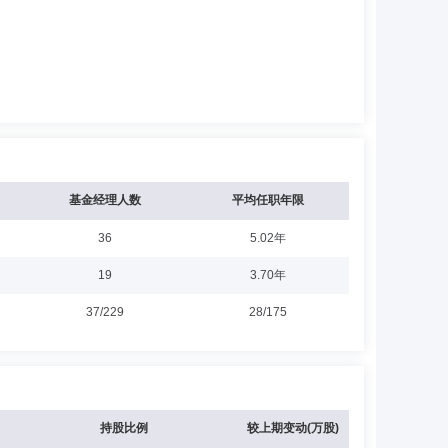
基金经理人数
平均任职年限
36
5.02年
19
3.70年
37/229
28/175
持股比例
较上期变动(万股)