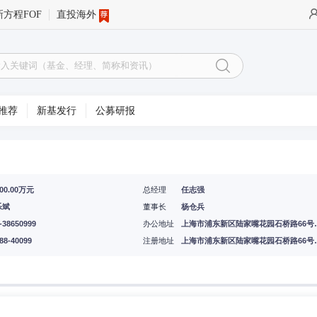
新方程FOF
直投海外
推荐
新基发行
公募研报
000.00万元
总经理
任志强
乐斌
董事长
杨仓兵
-38650999
办公地址
上海市浦东新区陆家嘴花
88-40099
注册地址
上海市浦东新区陆家嘴花