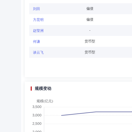
任志强
董事,总经理（总裁）,首席信息官,投资决策
偏债
刘田
任志强先生：硕士。曾任南方证券有限公司上海分公司研究
偏债
方昆明
限公司总裁助理兼董事会秘书，华宝证券经纪有限公司董事
总经理兼投资总监，华宝兴业资产管理(香港)有限公司董事
-
赵莹洲
货币型
何谦
严杰
独立董事
学历：本科
任职日期：2025-
货币型
谈云飞
严杰先生：独立董事，本科，高级会计师。历任上海轮胎橡
会证券与期货市场工作委员会常务理事、副主任兼秘书长。
科技股份有限公司独立董事，华东理工大学工商管理学院、
规模变动
王雷
独立董事
学历：硕士
任职日期：2025-
王雷先生：独立董事，硕士研究生。历任平安证券股份有限
司CMO。