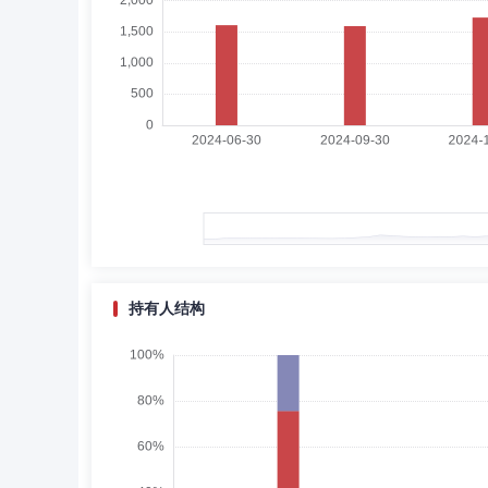
魏秀彬
独立董事
学历：硕士
任职日期：202
魏秀彬女士：董事，工商管理硕士。历任施罗德国际商业银
事、瀚亚海外投资基金管理(上海)有限公司监事。
王鸿祥
独立董事
学历：硕士
任职日期：202
王鸿祥先生：独立董事，高级管理人员工商管理硕士（EMBA
2016年。现任上海城投控股股份有限公司独立董事，杭州
持有人结构
岳冲
督察长（督察员）
学历：硕士
任职日
岳冲先生：中国国籍，硕士学位。2001年7月至2011年1月
公司副总经理。2020年8月起担任海富通基金管理有限公