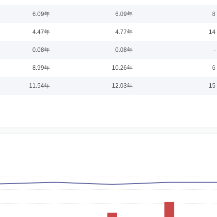
委员会成员
学历：硕士
任职日期：2017-09-12
6.09年
6.09年
8
部总经理助理、南方证券研究所综合管理部副经理，华宝信托投资责任有限公司发展
4.47年
4.77年
14
、副总经理。2007年8月加入华宝兴业基金管理有限公司，曾任华宝兴业行业精选
长。
0.08年
0.08年
-
8.99年
10.26年
6
08-04
11.54年
12.03年
15
胶机械模具有限公司总会计师，上海三毛纺织股份有限公司副总会计师兼监察审计部
兼任上海市商业会计学会副秘书长、证券市场工委主任，上海机电股份有限公司独立
上海大学悉尼工商管理学院、上海对外经贸大学工商管理学院、上海师范大学金融学
08-04
公司经纪业务事业部执行总经理，招商基金管理有限公司机构业务部总监，国海富兰