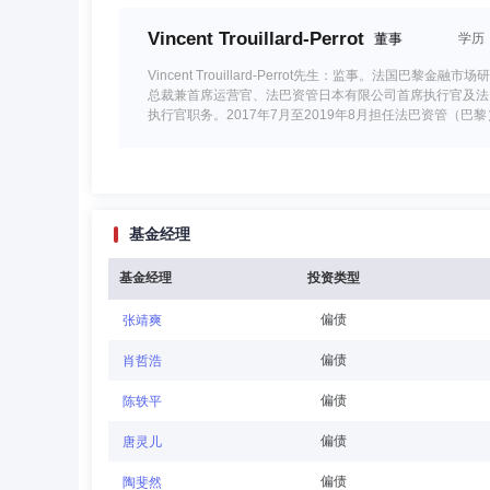
Vincent Trouillard-Perrot
董事
学历
Vincent Trouillard-Perrot先生：监事。
总裁兼首席运营官、法巴资管日本有限公司首席执行官及法巴资管
执行官职务。2017年7月至2019年8月担任法巴资管（
年6月至今担任法巴资产管理（巴黎）董事总经理职务，负
虞旭平
董事
学历：硕士
任职日期：2025-0
基金经理
虞旭平女士：董事，管理学硕士。历任上海名品商厦有限公司职
证券零售客户部绩效管理、经委会综合管理组财务预算管理岗位
6月担任国泰君安证券资金同业部（二级部）资产负债管理总
基金经理
投资类型
2025年4月起任国泰海通证券风险管理部总经理。
偏债
张靖爽
何雅盈
董事
学历：本科
任职日期：2023-1
偏债
肖哲浩
何雅盈女士：董事，中国香港，学士。自1997年参加工
偏债
陈轶平
行基金投资等相关业务。自2012年5月至2016年6月
2023年10月起任亚洲战略及合资企业董事职务。兼任法
偏债
唐灵儿
偏债
陶斐然