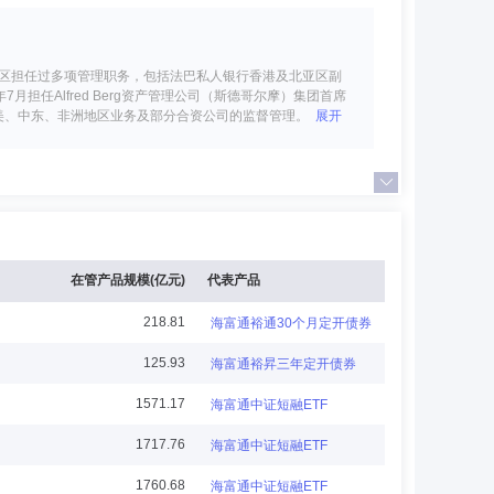
法巴集团亚太区担任过多项管理职务，包括法巴私人银行香港及北亚区副
担任Alfred Berg资产管理公司（斯德哥尔摩）集团首席
美、中东、非洲地区业务及部分合资公司的监督管理。2020
展开
高级审计师，自2012年5月至2014年6月担任国泰君安
管理总监、资产负债管理总监，自2015年5月至2020年
债部副总经理（主持工作）、总经理，风险管理部总经理。自
展开
在管产品规模(亿元)
代表产品
218.81
海富通裕通30个月定开债券
125.93
海富通裕昇三年定开债券
法国巴黎财富管理等多家金融机构负责零售基金投资、私人银
1571.17
海富通中证短融ETF
资产管理亚洲有限公司，历任亚太区产品战略负责人职务，自
1717.76
海富通中证短融ETF
1760.68
海富通中证短融ETF