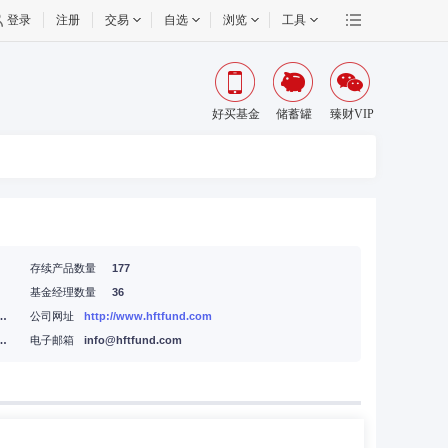
登录
注册
交易
自选
浏览
工具
好买基金
储蓄罐
臻财VIP
存续产品数量
177
基金经理数量
36
园石桥路66号东亚银行金融大厦36-37层
公司网址
http://www.hftfund.com
园石桥路66号东亚银行金融大厦36-37层
电子邮箱
info@hftfund.com