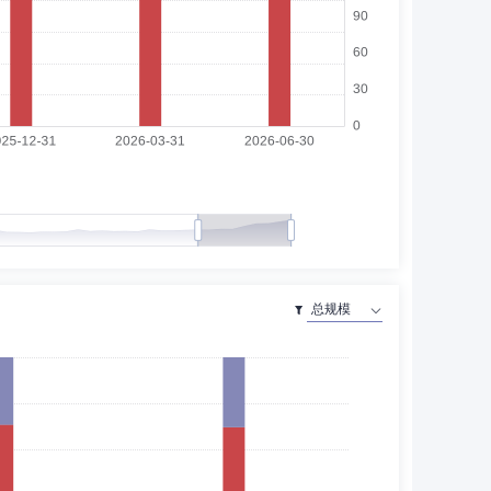
现任瀚亚投资首席风险官、瀚亚投资管理(上海)有限公司监
998年12月加入申能（集团）有限公司，任副总会计师直至
理有限公司，2019年7月至2020年7月历任太平基金管理有限