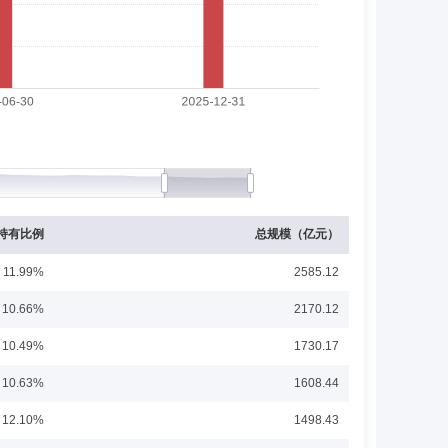
经理(主持工作)、副总经理(主持工作)，申万菱信基金管
证券投资部）副主任、法规及监管部副巡视员。自2015年
担任海富通基金管理有限公司副总经理。2020年11月起兼任
持有比例
总规模（亿元）
11.99%
2585.12
10.66%
2170.12
有限公司定量分析师、高级定量分析师、定量及风险管理负责人、定量及风
10.49%
1730.17
基金经理。2016年6月至2020年10月兼任海富通新内
9年10月兼任海富通富睿混合（现海富通沪深300增强）基金
展开
10.63%
1608.44
月起兼任海富通阿尔法对冲混合、海富通创业板增强的基金经理。
通欣益混合、海富通量化多因子混合的基金经理。2019年6月
12.10%
1498.43
任海富通中证500增强（原海富通中证内地低碳指数）基金经
混合基金经理。2021年7月起兼任海富通富利三个月持有混合基