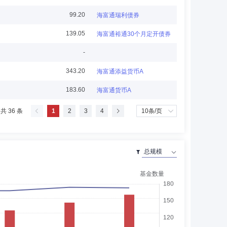
99.20
海富通瑞利债券
研究中心总经理兼投资管理部总经理、华宝信托投资责任有
139.05
海富通裕通30个月定开债券
股票型证券投资基金基金经理，华宝兴业基金管理有限公司副
-
343.20
海富通添益货币A
183.60
海富通货币A
主任，上海佳华会计师事务所高级经理，现任上海市会计学
共 36 条
1
2
3
4
董事，上海交运集团股份有限公司独立董事，浙江蓝能氢能
院会计专业硕士指导老师。
克林基金管理有限公司副总经理、高腾国际资产管理有限公