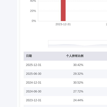
周小波
副总经理,投资决策委员会成员
学历
周小波先生：历任上海申银万国证券研究所有限公司化工行
理有限公司副总经理。2024年11月加入海富通基金管理有
胡光涛
副总经理
学历：博士
任职日期：202
胡光涛先生：历任云南大学经济学院副教授，全国社会保障
11月至2017年10月任海富通资产管理（香港）有限公司董
上海富诚海富通资产管理有限公司董事。
日期
个人持有比例
2025-12-31
30.42%
杜晓海
投资决策委员会成员
学历：硕士
2025-06-30
29.32%
杜晓海先生：硕士，历任Man-Drapeau Research金
2024-12-31
30.52%
险管理总监、多资产策略投资部总监，现任海富通基金管理有限
需混合基金经理。2016年9月起兼任海富通欣荣混合基金经理
2024-06-30
27.72%
经理。2018年3月至2019年10月兼任海富通富祥混合基
2018年4月至2020年10月兼任海富通量化前锋股票、海
2023-12-31
24.44%
至2020年10月兼任海富通研究精选混合基金经理。2020
理。2020年4月至2021年7月兼任海富通添鑫收益债券基
陈轶平
投资决策委员会成员
学历：博士