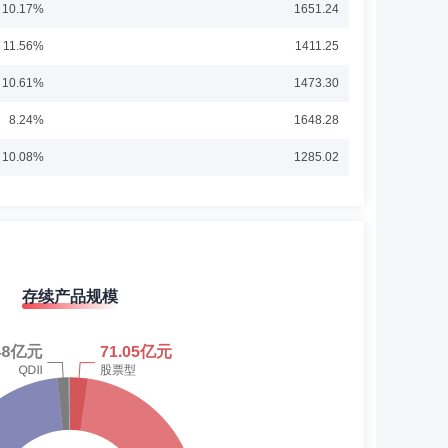
10.17%
1651.24
事，2011年10月加入海富通基金管理有限公司，历任债券投资经
11.56%
1411.25
兼任海富通季季增利理财债券基金经理。2014年11月起兼任
月兼任海富通稳进增利债券(LOF)基金经理。2016年4月至
展开
富通瑞丰一年定开债券(现为海富通瑞丰债券)基金经理。2016年
10.61%
1473.30
海富通上证周期产业债ETF基金经理。2017年2月至2023年7
。2017年5月至2019年9月兼任海富通富睿混合(现海富通
8.24%
1648.28
2017年7月至2018年12月兼任海富通欣悦混合基金经理。
兼任海富通弘丰定开债券基金经理。2019年1月至2023年12
10.08%
1285.02
添鑫收益债券基金经理。2020年7月起兼任海富通上证投资级
6年5月至2009年9月任兴业证券股份有限公司研发中心行业二
起兼任海富通中证短融ETF基金经理。2023年8月起兼任海富
有限公司研究部总监。现任海富通基金管理有限公司研究部总
10.68%
1199.65
理。
12.22%
1262.80
11.63%
961.86
存续产品规模
11.50%
778.46
，2014年1月至2015年2月兼任天治趋势精选混合基金
益增长混合基金经理。2016年4月起兼任海富通改革驱动混
14.57%
748.06
年1月起兼任海富通均衡甄选混合基金经理。2021年2月起兼任
展开
16.49%
575.26
14.75%
508.57