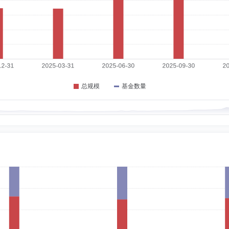
6-06-12
行东南亚区域合规经理、施罗德投资管理(新加坡)有限公司亚太地区风险及合规总监。
2-12-23
）。自1983年7月至1998年12月，在上海财经大学会计系执教，任至副教授。自1
立昂微电子股份有限公司独立董事。
期：2020-08-21
，中国海关；2011年1月至2018年10月，中国证监会；2018年10月加入太平基金管
司督察长，兼任上海富诚海富通资产管理有限公司董事。