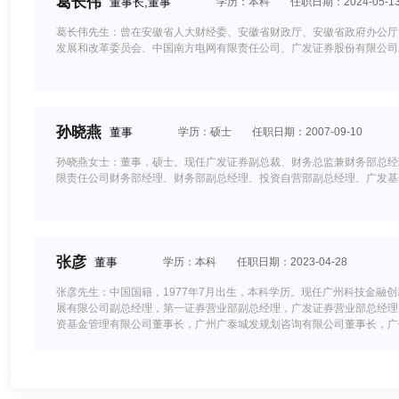
葛长伟
董事长,董事
学历：本科
任职日期：2024-05-1
葛长伟先生：曾在安徽省人大财经委、安徽省财政厅、安徽省政府办公厅
发展和改革委员会、中国南方电网有限责任公司、广发证券股份有限公司
孙晓燕
董事
学历：硕士
任职日期：2007-09-10
孙晓燕女士：董事，硕士。现任广发证券副总裁、财务总监兼财务部总经
限责任公司财务部经理、财务部副总经理、投资自营部副总经理、广发基
张彦
董事
学历：本科
任职日期：2023-04-28
张彦先生：中国国籍，1977年7月出生，本科学历。现任广州科技金
展有限公司副总经理，第一证券营业部副总经理，广发证券营业部总经理
资基金管理有限公司董事长，广州广泰城发规划咨询有限公司董事长，广
限公司董事长，上海鹏欣（集团）有限公司副总裁，黑龙江国中水务股份
刘根森
董事
学历：本科
任职日期：2020-12-28