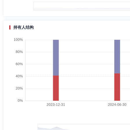
李巍先生：中国籍，理学硕士，持有证券业执业资格证书。曾任广发证券
总经理、权益投资一部总经理、策略投资部副总经理、广发核心精选混合型证券
31日至2019年3月1日)、广发稳鑫保本混合型证券投资基金基金经理(自20
成长灵活配置混合型证券投资基金基金经理(自2017年9月15日至2020年
配置混合型证券投资基金基金经理(自2019年6月11日至2022年6月12
持有人结构
广发制造业精选混合型证券投资基金基金经理(自2011年9月20日起任职
金基金经理(自2020年9月24日起任职)、广发聚鸿六个月持有期混合型证
杨冬
总经理助理,投资决策委员会成员
学历：硕士
任职
灵活配置混合型证券投资基金（LOF）基金经理(自2022年6月13日起任
杨冬先生：经济学硕士，持有中国证券投资基金业从业证书。现任广发基金
期混合型证券投资基金基金经理(自2022年6月2日起任职)、广发稳健策略
广发制造智选股票型发起式证券投资基金基金经理(自2025年3月12日起
经理(自2025年8月22日起任职)、广发质量优选股票型证券投资基金基金
公司行业研究员、基金经理助理、权益投资二部副总经理、权益投资二部总
日至2025年9月18日)、广发东财大数据精选灵活配置混合型证券投资基金基金
日)。
王明旭
总经理助理,投资决策委员会成员
学历：硕士
王明旭先生：经济学硕士，多年证券从业年限。现任广发基金管理有限公司
势混合型证券投资基金基金经理(自2020年3月2日起任职)、广发稳健优
11日起任职)、广发价值优选混合型证券投资基金基金经理(自2021年3
理(自2023年6月12日起任职)、广发价值稳进混合型证券投资基金基金
理，东方证券研究所首席策略师，兴全基金管理有限公司专户投资部投资经理，
项军
督察长（督察员）
学历：本科
任职日期：2024-06
项军先生：曾在中国工商银行河北省信托投资公司、华夏证券有限公司、