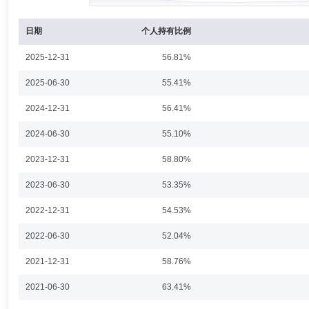
副总经理，北京分公司副总经理、总经理，北京办事处总经理，战略与创
日期
个人持有比例
2025-12-31
56.81%
朱平
副总经理,投资决策委员会成员
学历：硕士
任职日期
2025-06-30
55.41%
朱平先生：副总经理，硕士，经济师。兼任广发基金管理有限公司量化投
2024-12-31
56.41%
部华南业务部副总经理、基金科汇基金经理、易方达基金管理有限公司投
2024-06-30
55.10%
2023-12-31
58.80%
张芊
副总经理,投资决策委员会成员
学历：硕士
任职日期
2023-06-30
53.35%
张芊女士：中国籍，经济学和工商管理双硕士，持有中国证券投资基金业
2022-12-31
54.53%
究员，长盛基金管理有限公司投资经理，广发基金管理有限公司固定收益部总
证券投资基金基金经理(自2015年12月30日至2017年2月6日)、广发安
2022-06-30
年1月20日至2018年10月9日)、广发集鑫债券型证券投资基金基金经理(自2
52.04%
券型证券投资基金基金经理(自2017年1月20日至2019年1月8日)、广
(自2019年12月5日至2021年1月27日)、广发纯债债券型证券投资基金基
2021-12-31
58.76%
日)、广发安盈灵活配置混合型证券投资基金基金经理(自2020年10月2
魏恒江
副总经理
学历：硕士
任职日期：2016-05-05
券投资基金基金经理(自2013年7月12日起任职)、广发集丰债券型证券投
2021-06-30
63.41%
职)、广发招享混合型证券投资基金基金经理(自2020年4月22日起任职)
魏恒江先生：中国国籍，研究生学历、工学硕士，高级工程师。兼任广东