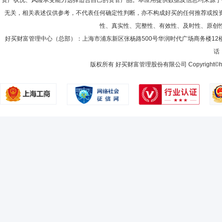
资产状况、风险承受能力选择适合自己的资管产品。本应用提供数据及信息均来源于
基金基金经理(自2015年10月13日至2020年5月25日)、广发中证医疗
限公司养老金投资中心投资经理，2020年7月至2025年2月任建信基
2020年4月13日至2020年11月30日)、广发中证全指汽车指数型发起
金基金经理(自2025年8月21日起任职)、广发稳健增长开放式证券投资基
无关，相关表述仅供参考，不代表任何确定性判断，亦不构成好买的任何推荐或投
2008-06-30
91.38%
8月2日至2021年6月17日)、广发中证全指家用电器指数型发起式证券投资基
性、真实性、完整性、有效性、及时性、原创
2021年6月17日)、广发深证100指数证券投资基金(LOF)基金经理(自20
2007-12-31
91.95%
沪港深科技龙头交易型开放式指数证券投资基金基金经理(自2021年5月2
林英睿
好买财富管理中心（总部）：上海市浦东新区张杨路500号华润时代广场商务楼12
投资决策委员会成员
学历：硕士
任职日期：202
2023年7月25日)、广发国证半导体芯片交易型开放式指数证券投资基金基金经
话：
2007-06-30
年3月30日)、广发国证半导体芯片交易型开放式指数证券投资基金联接基金基
61.22%
林英睿先生：中国国籍，经济学硕士。曾任瑞银证券研究员，中欧基金管
5月27日至2024年10月27日)、广发中证A500交易型开放式指数证券投资基
投资基金基金经理(自2016年12月16日起任职)、广发睿毅领先混合型证
版权所有 好买财富管理股份有限公司 Copyright©howbuy.co
2006-12-31
82.54%
混合型证券投资基金基金经理(自2020年5月7日起任职)、广发鑫睿一年
月8日起任职)、广发睿合混合型证券投资基金基金经理(自2022年3月25
2006-06-30
14.93%
2005-12-31
30.78%
高詹清
投资决策委员会成员,职工监事
学历：硕士
任职
2005-06-30
30.50%
高詹清先生：职工监事，硕士，现任广发基金管理有限公司金融工程与风
2004-12-31
62.82%
2004-06-30
52.74%
曾刚
投资决策委员会成员
学历：硕士
任职日期：2021-1
曾刚先生：中国籍，工商管理硕士，持有中国证券投资基金业从业证书。
司基金经理、固定收益总监，汇添富基金管理有限公司基金经理、固定收益副
资部总经理、广发集裕债券型证券投资基金基金经理(自2021年4月8日起