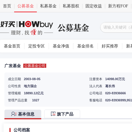
首页
公募基金
私募基金
私募股权
固定收益
新方程FOF
基金首页
定投专区
基金净值
基金排名
好买推荐
新
广发基金
公募基金公司
成立日期
2003-08-05
注册资本
14098.00万元
公司性质
地方国企
法人代表
葛长伟
管理规模
18890.12亿元
公司电话
020-83936666
管理产品总量
1027
客服电话
020-83936999,95
基本信息
旗下产品
公司档案