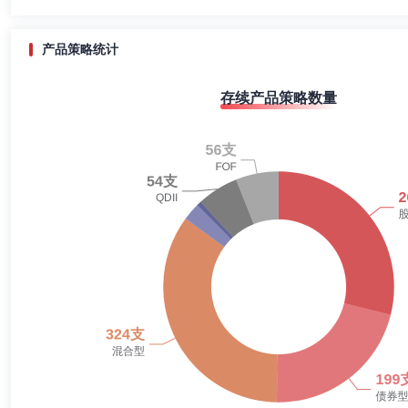
月8日起任职)、广发安悦回报灵活配置混合型证券投资基金基金经理(自20
理、综合管理部总经理、总经理助理。
2020-12-31
60.26%
券投资基金基金经理(自2021年11月19日起任职)。
2020-06-30
55.67%
产品策略统计
2019-12-31
45.86%
王海涛
副总经理
学历：硕士
任职日期：2023-10-31
存续产品策略数量
2019-06-30
41.88%
王海涛先生：工商管理硕士，持有中国证券投资基金业从业证书。曾在美国Bus
金管理部总监助理、基金经理，专户管理部副总监、投资经理，新三板部
2018-12-31
36.19%
年12月7日起任职)、广发百发大数据策略精选灵活配置混合型证券投资基金
投资经理(自2021年12月7日起)。
2018-06-30
33.33%
2017-12-31
35.01%
张敬晗
副总经理,投资决策委员会成员
学历：硕士
任职
2017-06-30
36.38%
张敬晗女士：研究生学历、管理学硕士。兼任广发国际资产管理有限公司
长。
2016-12-31
28.93%
2016-06-30
37.78%
2015-12-31
30.11%
刘格菘
副总经理,投资决策委员会成员
学历：博士
任职
2015-06-30
46.16%
刘格菘先生：中国籍，经济学博士。毕业于中国人民银行研究生部，多年
发基金管理有限公司权益投资一部研究员、权益投资一部副总经理、北京权益