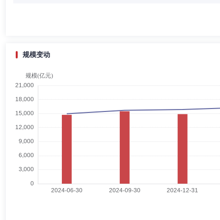
董茂云先生：独立董事，博士。现任宁波大学法学院教授、学术委员会主
有限公司独立董事。
规模变动
罗海平
独立董事
学历：博士
任职日期：2003-10-29
罗海平先生：独立董事，博士，现任中华联合保险集团股份有限公司常务
党组书记、总经理、汉口分公司党委书记、总经理，太平保险有限公司市
团执行委员会委员，中华联合财产保险股份有限公司总经理、董事长、党
姚海鑫
独立董事
学历：博士
任职日期：2003-10-29
姚海鑫先生：独立董事，博士、教授、博士生导师，现任辽宁大学新华国
产力学会副理事长、东北制药（集团）股份有限公司独立董事、沈阳化工
（MBA）教育中心副主任、计财处处长、学科建设处处长、发展规划处
李巍
总经理助理,投资决策委员会成员
学历：硕士
任职