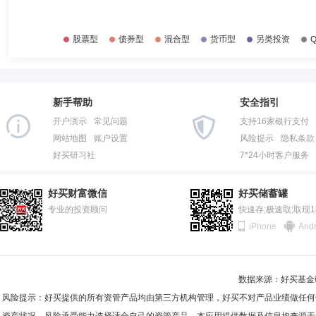
2014-12-31
78.83%
司成长投资部总经理、广发小盘成长混合型证券投资基金(LOF)基金经理(
型证券投资基金基金经理(自2017年11月9日起任职)、广发双擎升级混合
2014-06-30
75.29%
集嘉债券型证券投资基金基金经理(自2018年12月25日起任职)、广发科
任职)。
2013-12-31
76.13%
孔伟英
监事,监事会主席（监事长）
学历：本科
任职日
2013-06-30
79.52%
孔伟英女士：广发基金管理有限公司职工监事，学士，经济师。现任广发
新手帮助
安全指引
2012-12-31
81.03%
开户演示
常见问题
支持16家银行支付
2012-06-30
76.93%
网站地图
账户设置
风险提示
隐私条款
好买研习社
7*24小时客户服务
2011-12-31
82.27%
罗国庆
投资决策委员会成员
学历：硕士
任职日期：202
2011-06-30
84.99%
罗国庆先生：经济学硕士，持有中国证券投资基金业从业证书，现任广发基
好买财富微信
好买储蓄罐
中证传媒交易型开放式指数证券投资基金发起式联接基金基金经理(自2018
2010-12-31
专业的投资顾问
84.80%
快速存;极速取;取现
电池交易型开放式指数证券投资基金基金经理(自2021年6月15日起任职
iPhone
Andr
交易型开放式指数证券投资基金发起式联接基金基金经理(自2021年8月1
2010-06-30
90.52%
型开放式指数证券投资基金基金经理(自2023年5月24日起任职)、广发
数证券投资基金基金经理(自2023年11月10日起任职)、广发上证科创
2009-12-31
82.74%
式指数证券投资基金发起式联接基金基金经理(自2023年11月24日起任
周智硕
投资决策委员会成员
学历：硕士
任职日期：202
1000交易型开放式指数证券投资基金联接基金基金经理(自2024年8月8
数据来源：好买基金研究
2009-06-30
85.79%
证券投资基金发起式联接基金基金经理(自2024年10月28日起任职)、
周智硕先生：中国国籍，硕士。2009年7月至2012年8月任南方基金管理
风险提示：好买提供的所有资管产品均由第三方机构管理，好买不对产品业绩做任何
投资基金基金经理(自2026年1月21日起任职)。曾任深圳证券信息有
月任北京鸿道投资管理有限责任公司投研部行业研究员、投资经理，2016年1
2008-12-31
90.71%