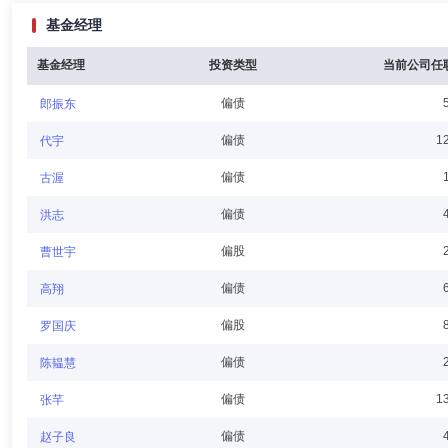
基金经理
刘根森先生：毕业于美国波士顿大学工商管理专业，学士学位。现任中国侨
2013年11月，任深圳市大本创业投资有限公司总经理；2013年12
基金经理
投资类型
当前公司任
偏债
郎振东
王凡
董事,总经理（总裁）
学历：博士
任职日期：2020-
偏债
1
代宇
王凡先生：博士，现任广发基金管理有限公司总经理，兼任广发国际资产
偏债
古渥
有限公司副总经理。
偏债
洪志
偏股
曹世宇
曾军
董事
学历：硕士
任职日期：2021-12-10
偏债
高翔
曾军先生：董事，硕士，高级工程师，现任烽火通信科技股份有限公司总
偏股
罗国庆
份有限公司经理、哈尔滨办事处主任、国内市场总部副总经理、客户服务
偏债
陈韫慧
偏债
1
张芊
董茂云
独立董事
学历：博士
任职日期：2003-10-29
偏债
赵子良