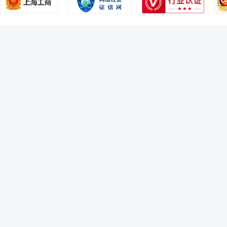
2005-12-31
25.09%
王勇
投资决策委员会成员
学历：博士
任职日期：2022-1
2005-06-30
25.41%
王勇先生：经济学博士。具有多年证券、基金行业从业经验。曾任长江证
司，担任公司总经理助理、首席资产配置官、养老及资产配置部总经理，
2004-12-31
32.97%
曾任景顺长城颐心养老目标日期2040三年持有期混合型发起式基金中基金(FO
资基金、景顺长城景盈双利债券型证券投资基金、景顺长城致远混合型证
2004-06-30
16.69%
汪洋
投资决策委员会成员
学历：硕士
任职日期：2022-0
汪洋先生：理学硕士。曾任美国KeyBank利率衍生品部首席数量分析
司指数与量化投资部基金经理，博时基金管理有限公司指数与量化投资部副
金行业从业经验。
李怡文
投资决策委员会成员
学历：硕士
任职日期：201
李怡文女士：中国籍，芝加哥大学工商管理硕士，具有基金从业资格。曾
公司固定收益部副总监、基金经理。曾于2010年9月至2019年2月管理
保本混合型证券投资基金）；2012年12月至2016年12月管理国投瑞银纯
管理国投瑞银岁增利一年期定期开放债券型证券投资基金；2015年6月至2
金（原国投瑞银境煊保本混合型证券投资基金）；2016年4月至2019