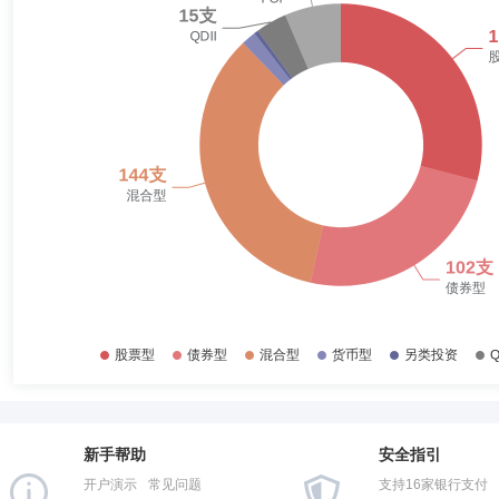
金。自2015年4月起担任股票投资部基金经理，并曾任研究部总经理
2018-06-30
62.87%
投资基金（LOF）、景顺长城新兴成长混合型证券投资基金、景顺长城
2017-12-31
43.33%
阮惠仙
监事
学历：硕士
任职日期：2019-02-12
2017-06-30
40.96%
阮惠仙女士：监事，会计学硕士。现任长城证券股份有限公司财务部总经
2016-12-31
32.69%
2016-06-30
30.60%
2015-12-31
42.73%
杨波
监事
学历：硕士
任职日期：2017-11-28
2015-06-30
52.98%
杨波先生：监事，工商管理硕士。曾任职于长城证券经纪业务管理部。20
2014-12-31
69.61%
2014-06-30
81.53%
2013-12-31
81.32%
郭慧娜
监事
学历：硕士
任职日期：2010-03-16
2013-06-30
85.56%
郭慧娜女士：监事，管理学硕士。曾任伦敦安永会计师事务所核数师，景
限公司亚太区首席营运总监。
新手帮助
安全指引
2012-12-31
84.22%
开户演示
常见问题
支持16家银行支付