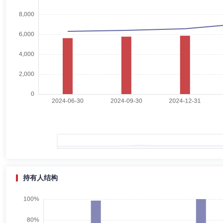
卫学文
副总经理
学历：硕士
任职日期：2025-03-31
卫学文先生：经济学硕士。曾任山西省孝义市委组织部组织科科员，北京
管理有限公司，现任公司副总经理、零售业务部总经理。
毛从容
副总经理,投资决策委员会成员
学历：硕士
任职
毛从容女士：武汉大学经济学学士、华中理工大学经济学硕士。具有多年
小组组长；2003年3月加入景顺长城基金管理有限公司。曾于2005年6月
2015年4月管理景顺长城鑫月薪定期支付债券型证券投资基金；2014年
2005年6月至2016年4月管理景顺长城货币市场证券投资基金；2015
型证券投资基金；2015年6月至2016年8月管理景顺长城安享回报灵活配
持有人结构
管理景顺长城景盛双息收益债券型证券投资基金；2015年9月至2018年1
11月至2019年5月管理景顺长城景颐宏利债券型证券投资基金；2016年
李黎
副总经理
学历：硕士
任职日期：2020-03-04
金；2017年3月至2020年5月管理景顺长城景泰丰利纯债债券型证券投资
型证券投资基金；2020年11月至2021年11月管理景顺长城景泰宝利
李黎女士：中国国籍，硕士研究生；2002年至2003年任职于广发证券深圳
2020年11月至2022年6月管理景顺长城泰祥回报混合型证券投资
副总监。2009年6月再次加入景顺长城基金公司，2020年3月4日起担