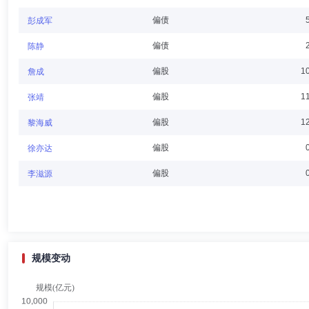
核、管治税务的专业经验及知识，1972-1977受训于国际知名会计师楼“毕
偏债
彭成军
偏债
陈静
靳庆军
独立董事
学历：硕士
任职日期：2003-08-28
偏股
1
詹成
靳庆军先生：独立董事，法学硕士。曾任中信律师事务所涉外专职律师，在香
偏股
1
张靖
事务所合伙人。
偏股
1
黎海威
偏股
徐亦达
黄海洲
独立董事
学历：博士
任职日期：2024-04-19
偏股
李滋源
黄海洲先生：独立董事，哲学博士。曾任教于香港中文大学和伦敦政治经
经济学家，中国国际金融股份有限公司(CICC)研究部联席负责人、首
心研究员、中国宏观经济学会副会长、香港金融发展局委员、清华大学五
规模变动
杨皞阳
督察长（督察员）
学历：硕士
任职日期：2016-
杨皞阳先生：中国国籍，拥有法学硕士学历。1990年7月至1994年8月
从业经验。2008年10月加盟景顺长城基金管理有限公司，现任公司督察