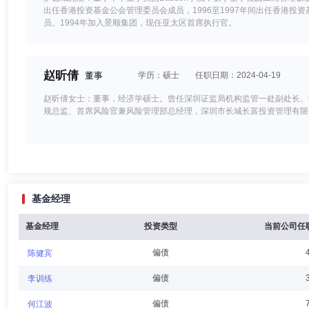
出任香港投资基金公会管理委员会成员，1996至1997年间出任香港投资
员。1994年加入景顺集团，现任亚太区首席执行官。
赵昕倩
董事
学历：硕士
任职日期：2024-04-19
赵昕倩女士：董事，经济学硕士。曾任深圳证监局机构监管一处副处长、
规总监、首席风险官兼风险管理部总经理，深圳市长城长富投资管理有限
康乐
董事,总经理（总裁）,财务总监
学历：硕士
任职日
基金经理
康乐先生：董事、总经理、财务负责人，经济学硕士。曾任中国人寿资产
席代表，中国国际金融有限公司销售交易部副总经理。2011年7月加入
基金经理
投资类型
当前公司任
偏债
陈健宾
伍同明
独立董事
学历：本科
任职日期：2003-08-28
偏债
李训练
伍同明先生：独立董事，文学学士。香港会计师公会会员（HKICPA）、
偏债
何江波