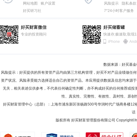
2012-06-30
85.94%
网站地图
账户设置
风险提示
隐私条款
好买研习社
7*24小时客户服务
2011-12-31
87.79%
邵媛媛
监事
学历：硕士
任职日期：2010-03-16
2011-06-30
94.26%
邵媛媛女士：监事，1999年毕业于安徽财贸学院会计学系，获管理学
好买财富微信
好买储蓄罐
监。
2010-12-31
专业的投资顾问
96.56%
快速存;极速取;取现
iPhone
Andr
2010-06-30
96.78%
2009-12-31
97.69%
彭成军
投资决策委员会成员
学历：硕士
任职日期：201
数据来源：好买基金研究
2009-06-30
94.99%
彭成军先生：中国籍，清华大学数学硕士，多年投资从业经历。曾任光大
风险提示：好买提供的所有资管产品均由第三方机构管理，好买不对产品业绩做任何
投资总监、基金经理。2019年5月加入景顺长城基金管理有限公司，自2
2008-12-31
90.32%
资产状况、风险承受能力选择适合自己的资管产品。本应用提供数据及信息均来源于
无关，相关表述仅供参考，不代表任何确定性判断，亦不构成好买的任何推荐或投
2008-06-30
91.39%
性、真实性、完整性、有效性、及时性、原创
2007-12-31
90.26%
刘苏
好买财富管理中心（总部）：上海市浦东新区张杨路500号华润时代广场商务楼12
投资决策委员会成员
学历：硕士
任职日期：2021-0
话：
2007-06-30
58.29%
刘苏先生：中国籍，CFA，北京大学理学硕士。曾担任深圳国际信托投资
限公司，曾于2011年12月至2015年5月管理鹏华基金管理有限公司鹏
版权所有 好买财富管理股份有限公司 Copyright©howbuy.co
2006-12-31
75.46%
限公司鹏华消费领先灵活配置混合型证券投资基金（原基金名称为“鹏华普
证券投资基金、景顺长城动力平衡证券投资基金、景顺长城品质成长混合
2006-06-30
9.69%
混合型发起式证券投资基金、景顺长城研究驱动三年持有期混合型证券投