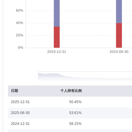
安盈回报一年持有期混合型证券投资基金、景顺长城安益回报一年持有期
刘焕喜
副总经理
学历：博士
任职日期：2003-08-28
刘焕喜先生：副总经理，华中农大经贸学院投资与金融系博士。历任武汉
部副总经理。2003年3月加入景顺长城基金管理有限公司，曾担任公司
吴建军
副总经理
学历：硕士
任职日期：2005-05-11
吴建军先生：副总经理，人民银行总行金融研究所，经济学硕士。曾任海
副总经理。
日期
个人持有比例
2025-12-31
50.45%
赵代中
副总经理
学历：硕士
任职日期：2018-02-13
2025-06-30
53.61%
赵代中先生：2003年至2005年担任深圳发展银行北京分行金融同业部投
2024-12-31
58.15%
票处处长，2015年至2016年担任浙江大钧资产管理有限公司合伙人兼副