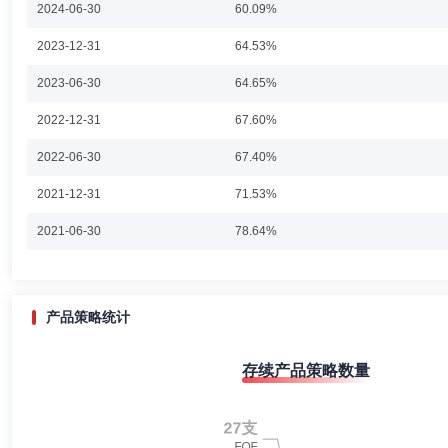
2024-06-30
60.09%
2023-12-31
64.53%
陈文宇
副总经理,投资决策委员会成员
学历：硕士
任职
2023-06-30
64.65%
陈文宇先生：1991年至1995年担任中国海口电视台每日新闻记者及每
2022-12-31
67.60%
和策略等其他多个职位，2007年至2018年担任安盛投资管理亚洲有限
现任景顺长城基金管理有限公司副总经理。
2022-06-30
67.40%
2021-12-31
71.53%
黎海威
副总经理,投资决策委员会成员
学历：硕士
任职
2021-06-30
78.64%
黎海威先生：经济学硕士，CFA。曾担任美国穆迪KMV公司研究员，美
有限公司)量化总监。2012年8月加入景顺长城基金管理有限公司，担任
2020-12-31
74.47%
经理。曾于2016年6月至2017年7月管理景顺长城大中华混合型证券投资
科技股票型证券投资基金；2018年9月至2020年1月管理景顺长城量化先锋
2020-06-30
73.38%
产品策略统计
年8月管理景顺长城量化港股通股票型证券投资基金；2020年11月至2
型证券投资基金、景顺长城量化新动力股票型证券投资基金、景顺长城量
2019-12-31
74.03%
长城创业板综指增强型证券投资基金、景顺长城中证1000指数增强型证
刘彦春
副总经理,投资决策委员会成员
学历：硕士
任职
存续产品策略数量
2019-06-30
72.17%
刘彦春先生：中国国籍，硕士，多年证券从业年限。2002年7月至2004年
研究员、基金经理助理、基金经理等职务。2015年1月加入景顺长城基金管
2018-12-31
73.20%
月管理博时基金管理有限公司博时第三产业成长股票证券投资基金；2015年