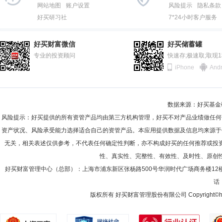
2012-06-30
85.94%
网站地图
账户设置
风险提示
隐私条款
好买研习社
7*24小时客户服务
2011-12-31
87.79%
邵媛媛
监事
学历：硕士
任职日期：2010-03-16
2011-06-30
94.26%
邵媛媛女士：监事，1999年毕业于安徽财贸学院会计学系，获管理学
好买财富微信
好买储蓄罐
监。
2010-12-31
专业的投资顾问
96.56%
快速存;极速取;取现
iPhone
Andr
2010-06-30
96.78%
2009-12-31
97.69%
彭成军
投资决策委员会成员
学历：硕士
任职日期：201
数据来源：好买基金研究
2009-06-30
94.99%
彭成军先生：中国籍，清华大学数学硕士，多年投资从业经历。曾任光大
风险提示：好买提供的所有资管产品均由第三方机构管理，好买不对产品业绩做任何
投资总监、基金经理。2019年5月加入景顺长城基金管理有限公司，自2
2008-12-31
90.32%
资产状况、风险承受能力选择适合自己的资管产品。本应用提供数据及信息均来源于
无关，相关表述仅供参考，不代表任何确定性判断，亦不构成好买的任何推荐或投
2008-06-30
91.39%
性、真实性、完整性、有效性、及时性、原创
2007-12-31
90.26%
刘苏
好买财富管理中心（总部）：上海市浦东新区张杨路500号华润时代广场商务楼12
投资决策委员会成员
学历：硕士
任职日期：2021-0
话：
2007-06-30
58.29%
刘苏先生：中国籍，CFA，北京大学理学硕士。曾担任深圳国际信托投资
限公司，曾于2011年12月至2015年5月管理鹏华基金管理有限公司鹏
版权所有 好买财富管理股份有限公司 Copyright©howbuy.co
2006-12-31
75.46%
限公司鹏华消费领先灵活配置混合型证券投资基金（原基金名称为“鹏华普
证券投资基金、景顺长城动力平衡证券投资基金、景顺长城品质成长混合
2006-06-30
9.69%
混合型发起式证券投资基金、景顺长城研究驱动三年持有期混合型证券投