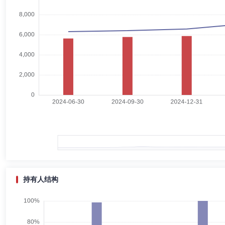
卫学文
副总经理
学历：硕士
任职日期：2025-03-31
卫学文先生：经济学硕士。曾任山西省孝义市委组织部组织科科员，北京
管理有限公司，现任公司副总经理、零售业务部总经理。
毛从容
副总经理,投资决策委员会成员
学历：硕士
任职
毛从容女士：武汉大学经济学学士、华中理工大学经济学硕士。具有多年
小组组长；2003年3月加入景顺长城基金管理有限公司。曾于2005年6月
2015年4月管理景顺长城鑫月薪定期支付债券型证券投资基金；2014年
2005年6月至2016年4月管理景顺长城货币市场证券投资基金；2015
型证券投资基金；2015年6月至2016年8月管理景顺长城安享回报灵活配
持有人结构
管理景顺长城景盛双息收益债券型证券投资基金；2015年9月至2018年1
11月至2019年5月管理景顺长城景颐宏利债券型证券投资基金；2016年
李黎
副总经理
学历：硕士
任职日期：2020-03-04
金；2017年3月至2020年5月管理景顺长城景泰丰利纯债债券型证券投资
型证券投资基金；2020年11月至2021年11月管理景顺长城景泰宝利
李黎女士：中国国籍，硕士研究生；2002年至2003年任职于广发证券深圳
2020年11月至2022年6月管理景顺长城泰祥回报混合型证券投资
副总监。2009年6月再次加入景顺长城基金公司，2020年3月4日起担