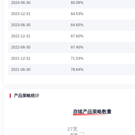
2024-06-30
60.09%
2023-12-31
64.53%
陈文宇
副总经理,投资决策委员会成员
学历：硕士
任职
2023-06-30
64.65%
陈文宇先生：1991年至1995年担任中国海口电视台每日新闻记者及每
2022-12-31
67.60%
和策略等其他多个职位，2007年至2018年担任安盛投资管理亚洲有限
现任景顺长城基金管理有限公司副总经理。
2022-06-30
67.40%
2021-12-31
71.53%
黎海威
副总经理,投资决策委员会成员
学历：硕士
任职
2021-06-30
78.64%
黎海威先生：经济学硕士，CFA。曾担任美国穆迪KMV公司研究员，美
有限公司)量化总监。2012年8月加入景顺长城基金管理有限公司，担任
2020-12-31
74.47%
经理。曾于2016年6月至2017年7月管理景顺长城大中华混合型证券投资
科技股票型证券投资基金；2018年9月至2020年1月管理景顺长城量化先锋
2020-06-30
73.38%
产品策略统计
年8月管理景顺长城量化港股通股票型证券投资基金；2020年11月至2
型证券投资基金、景顺长城量化新动力股票型证券投资基金、景顺长城量
2019-12-31
74.03%
长城创业板综指增强型证券投资基金、景顺长城中证1000指数增强型证
刘彦春
副总经理,投资决策委员会成员
学历：硕士
任职
存续产品策略数量
2019-06-30
72.17%
刘彦春先生：中国国籍，硕士，多年证券从业年限。2002年7月至2004年
研究员、基金经理助理、基金经理等职务。2015年1月加入景顺长城基金管
2018-12-31
73.20%
月管理博时基金管理有限公司博时第三产业成长股票证券投资基金；2015年