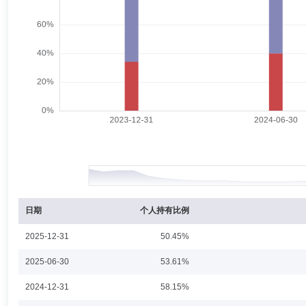
安盈回报一年持有期混合型证券投资基金、景顺长城安益回报一年持有期
刘焕喜
副总经理
学历：博士
任职日期：2003-08-28
刘焕喜先生：副总经理，华中农大经贸学院投资与金融系博士。历任武汉
部副总经理。2003年3月加入景顺长城基金管理有限公司，曾担任公司
吴建军
副总经理
学历：硕士
任职日期：2005-05-11
吴建军先生：副总经理，人民银行总行金融研究所，经济学硕士。曾任海
副总经理。
日期
个人持有比例
2025-12-31
50.45%
赵代中
副总经理
学历：硕士
任职日期：2018-02-13
2025-06-30
53.61%
赵代中先生：2003年至2005年担任深圳发展银行北京分行金融同业部投
2024-12-31
58.15%
票处处长，2015年至2016年担任浙江大钧资产管理有限公司合伙人兼副