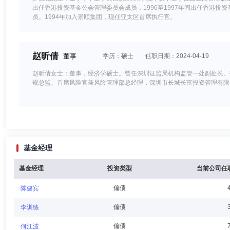
出任香港投资基金公会管理委员会成员，1996至1997年间出任香港投资
员。1994年加入景顺集团，现任亚太区首席执行官。
赵昕倩
董事
学历：硕士
任职日期：2024-04-19
赵昕倩女士：董事，经济学硕士。曾任深圳证监局机构监管一处副处长、
规总监、首席风险官兼风险管理部总经理，深圳市长城长富投资管理有限
康乐
董事,总经理（总裁）,财务总监
学历：硕士
任职日
基金经理
康乐先生：董事、总经理、财务负责人，经济学硕士。曾任中国人寿资产
席代表，中国国际金融有限公司销售交易部副总经理。2011年7月加入
基金经理
投资类型
当前公司任
偏债
陈健宾
伍同明
独立董事
学历：本科
任职日期：2003-08-28
偏债
李训练
伍同明先生：独立董事，文学学士。香港会计师公会会员（HKICPA）、
偏债
何江波