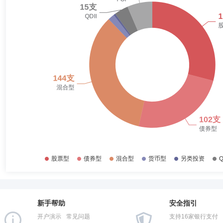
金。自2015年4月起担任股票投资部基金经理，并曾任研究部总经理
2018-06-30
62.87%
投资基金（LOF）、景顺长城新兴成长混合型证券投资基金、景顺长城
2017-12-31
43.33%
阮惠仙
监事
学历：硕士
任职日期：2019-02-12
2017-06-30
40.96%
阮惠仙女士：监事，会计学硕士。现任长城证券股份有限公司财务部总经
2016-12-31
32.69%
2016-06-30
30.60%
2015-12-31
42.73%
杨波
监事
学历：硕士
任职日期：2017-11-28
2015-06-30
52.98%
杨波先生：监事，工商管理硕士。曾任职于长城证券经纪业务管理部。20
2014-12-31
69.61%
2014-06-30
81.53%
2013-12-31
81.32%
郭慧娜
监事
学历：硕士
任职日期：2010-03-16
2013-06-30
85.56%
郭慧娜女士：监事，管理学硕士。曾任伦敦安永会计师事务所核数师，景
限公司亚太区首席营运总监。
新手帮助
安全指引
2012-12-31
84.22%
开户演示
常见问题
支持16家银行支付