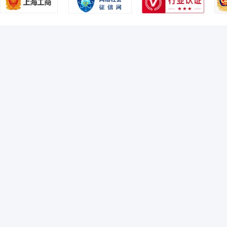
2005-12-31
25.09%
王勇
投资决策委员会成员
学历：博士
任职日期：2022-1
2005-06-30
25.41%
王勇先生：经济学博士。具有多年证券、基金行业从业经验。曾任长江证
司，担任公司总经理助理、首席资产配置官、养老及资产配置部总经理，
2004-12-31
32.97%
曾任景顺长城颐心养老目标日期2040三年持有期混合型发起式基金中基金(FO
资基金、景顺长城景盈双利债券型证券投资基金、景顺长城致远混合型证
2004-06-30
16.69%
汪洋
投资决策委员会成员
学历：硕士
任职日期：2022-0
汪洋先生：理学硕士。曾任美国KeyBank利率衍生品部首席数量分析
司指数与量化投资部基金经理，博时基金管理有限公司指数与量化投资部副
金行业从业经验。
李怡文
投资决策委员会成员
学历：硕士
任职日期：201
李怡文女士：中国籍，芝加哥大学工商管理硕士，具有基金从业资格。曾
公司固定收益部副总监、基金经理。曾于2010年9月至2019年2月管理
保本混合型证券投资基金）；2012年12月至2016年12月管理国投瑞银纯
管理国投瑞银岁增利一年期定期开放债券型证券投资基金；2015年6月至2
金（原国投瑞银境煊保本混合型证券投资基金）；2016年4月至2019