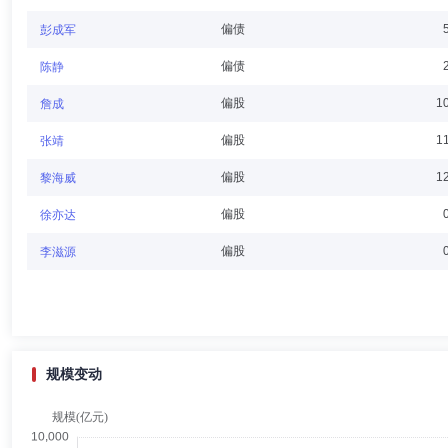
核、管治税务的专业经验及知识，1972-1977受训于国际知名会计师楼“毕
偏债
彭成军
偏债
陈静
靳庆军
独立董事
学历：硕士
任职日期：2003-08-28
偏股
1
詹成
靳庆军先生：独立董事，法学硕士。曾任中信律师事务所涉外专职律师，在香
偏股
1
张靖
事务所合伙人。
偏股
1
黎海威
偏股
徐亦达
黄海洲
独立董事
学历：博士
任职日期：2024-04-19
偏股
李滋源
黄海洲先生：独立董事，哲学博士。曾任教于香港中文大学和伦敦政治经
经济学家，中国国际金融股份有限公司(CICC)研究部联席负责人、首
心研究员、中国宏观经济学会副会长、香港金融发展局委员、清华大学五
规模变动
杨皞阳
督察长（督察员）
学历：硕士
任职日期：2016-
杨皞阳先生：中国国籍，拥有法学硕士学历。1990年7月至1994年8月
从业经验。2008年10月加盟景顺长城基金管理有限公司，现任公司督察