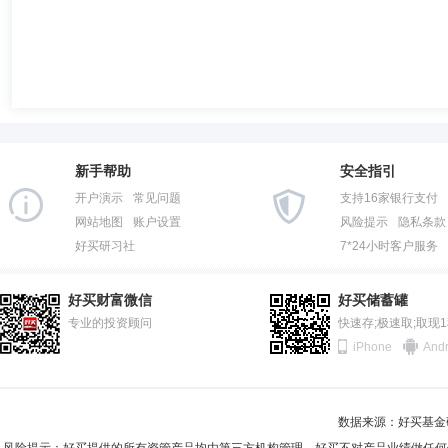
新手帮助
安全指引
开户演示
常见问题
支持16家银行支付
网站地图
账户设置
风险提示
隐私条款
好买研习社
7*24小时客户服务
好买财富微信
好买储蓄罐
专业的投资顾问
快速存;极速取;取现
iPhone
Andr
数据来源：好买基金研究