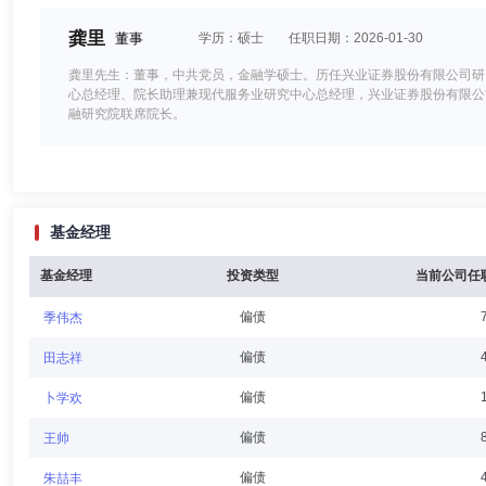
龚里
董事
学历：硕士
任职日期：2026-01-30
龚里先生：董事，中共党员，金融学硕士。历任兴业证券股份有限公司研
心总经理、院长助理兼现代服务业研究中心总经理，兴业证券股份有限公
融研究院联席院长。
朱兴亮
董事
学历：硕士
任职日期：2025-10-29
基金经理
朱兴亮先生：职工董事，中共党员，金融学硕士。历任兴业证券股份有限
室、纪委办公室)副总监(主持工作)。现任兴证全球基金管理有限公司综
基金经理
投资类型
当前公司任
偏债
季伟杰
陈锦泉
董事,总经理（总裁）
学历：硕士
任职日期：202
偏债
田志祥
陈锦泉先生：副总经理，1977年生，工商管理硕士。历任华安证券股
偏债
卜学欢
有限公司兴全绿色投资混合型证券投资基金(LOF)基金经理、专户投资
偏债
王帅
偏债
朱喆丰