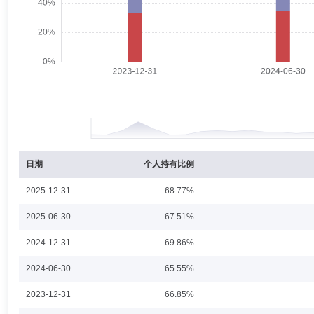
李仁杰
独立董事
学历：本科
任职日期：2025-10-29
李仁杰先生：独立董事，1955年生，中共党员，金融学学士。历任中
行股份有限公司独立董事，宁波银行股份有限公司独立董事，国泰海通证
杨卫东
督察长（督察员）
学历：本科
任职日期：2018-
杨卫东先生：副总经理兼市场部总监，中共党员，法学学士。历任陕西团
公司资产管理部副总经理，上海凯业集团公司总裁，兴全基金管理有限公
日期
个人持有比例
2025-12-31
68.77%
谢治宇
副总经理,投资决策委员会成员
学历：硕士
任职
2025-06-30
67.51%
谢治宇先生：中国国籍，经济学硕士。历任兴证全球基金管理有限公司研
2024-12-31
69.86%
投资总监、兴全合润分级混合型证券投资基金基金经理(2014年12月8日起
基金基金经理（2019年12月26日起至今）、兴全趋势投资混合型证券投资
2024-06-30
65.55%
2023-12-31
66.85%
严长胜
副总经理
学历：硕士
任职日期：2019-04-12