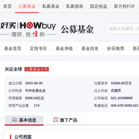
首页
公募基金
私募基金
私募股权
固定收益
新方程FOF
基金首页
定投专区
基金净值
基金排名
好买推荐
新
兴证全球
公募基金公司
成立日期
2003-09-30
注册资本
15000.00万元
公司性质
中外合资企业
法人代表
庄园芳
管理规模
8399.59亿元
公司电话
021-20398888
管理产品总量
174
客服电话
400-678-0099,021
基本信息
旗下产品
公司档案