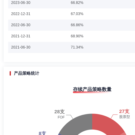
2023-06-30
66.82%
严长胜先生：副总经理，1972年生，硕士学历。历任武汉海尔电器股
2022-12-31
67.03%
组、机构客户部副总经理，民生证券股份有限公司总裁助理、机构销售总
经理。
2022-06-30
66.86%
2021-12-31
68.90%
乔迁
投资决策委员会成员
学历：硕士
任职日期：2022-1
2021-06-30
71.34%
乔迁女士：工商管理硕士。自2008年7月加入兴全基金管理有限公司
长灵活配置混合型证券投资基金基金经理、兴证全球基金管理有限公司基
2020-12-31
67.91%
监、兴全商业模式优选混合型基金基金经理(2018年7月10日起至今)、兴
2020-06-30
62.56%
产品策略统计
2019-12-31
65.82%
谢书英
投资决策委员会成员
学历：硕士
任职日期：202
存续产品策略数量
2019-06-30
64.83%
谢书英女士：经济学硕士。曾任职于高盛高华证券有限公司投资银行部；2
起至今担任鹏华金刚保本混合型证券投资基金基金经理，2015年6月起兼任
2018-12-31
46.13%
增瑞灵活配置混合型证券投资基金基金经理，2017年07月担任鹏华精选成
备基金从业资格。
2018-06-30
53.69%
2017-12-31
53.25%
于峻鹿
投资决策委员会成员
任职日期：2026-06-05