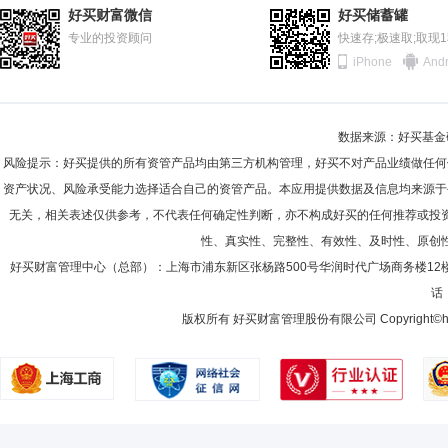
2011-06-30
74.68%
好买财富微信
好买储蓄罐
2010-12-31
专业的投资顾问
70.64%
快速存;极速取;取现
iPhone
Andr
2010-06-30
75.89%
2009-12-31
71.02%
数据来源：好买基金研究
2009-06-30
74.52%
风险提示：好买提供的所有资管产品均由第三方机构管理，好买不对产品业绩做任何
2008-12-31
71.94%
资产状况、风险承受能力选择适合自己的资管产品。本应用提供数据及信息均来源于
无关，相关表述仅供参考，不代表任何确定性判断，亦不构成好买的任何推荐或投
2008-06-30
74.52%
性、真实性、完整性、有效性、及时性、原创
2007-12-31
83.91%
好买财富管理中心（总部）：上海市浦东新区张杨路500号华润时代广场商务楼12
话：
2007-06-30
84.56%
版权所有 好买财富管理股份有限公司 Copyright©howbuy.co
2006-12-31
67.00%
2006-06-30
45.77%
2005-12-31
41.05%
2005-06-30
84.49%