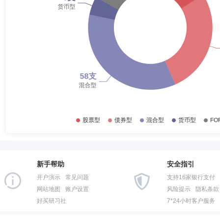
2017-06-30
48.10%
于峻鹿先生：研究部行业研究员。
2016-12-31
51.42%
2016-06-30
49.67%
2015-12-31
57.53%
詹鸿飞
首席信息官,副总经理
学历：硕士
任职日期：201
2015-06-30
60.64%
詹鸿飞先生：副总经理，1971年生，硕士学历。历任建设银行福建省
份有限公司信息技术部总经理助理，兴证全球基金管理有限公司运作保障
2014-12-31
68.92%
2014-06-30
73.73%
2013-12-31
70.89%
马亚静
财务总监
任职日期：2026-03-19
2013-06-30
70.17%
马亚静女士：历任福州海关财务处关产管理科科员，财务装备处税费科副
预算管理科二级主任科员，监督评价科一级主任科员等；历任兴业证券计
新手帮助
安全指引
2012-12-31
74.11%
开户演示
常见问题
支持16家银行支付
2012-06-30
79.20%
网站地图
账户设置
风险提示
隐私条款
好买研习社
7*24小时客户服务
2011-12-31
78.05%