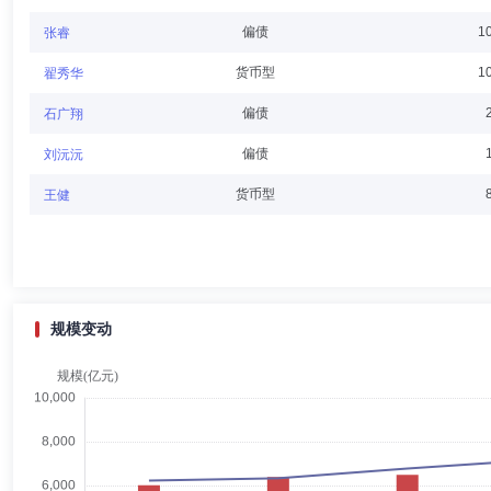
万维德
董事
学历：硕士
任职日期：2008-05-27
偏债
1
张睿
万维德(Mar van Weede)先生：董事，1965年生，文学硕士。历任Fo
货币型
1
翟秀华
职务。现任全球人寿资产管理控股有限公司企业发展负责人，兼任法国邮
偏债
石广翔
偏债
刘沅沅
肖恩·约翰逊
董事
学历：硕士
任职日期：2024-05-31
货币型
王健
肖恩·约翰逊先生(Shawn Cary Johnson)：董事，1963年
道富全球资产管理公司全球基础研究总监、投资委员会主席，Guidon Gl
股有限公司首席执行官，兼任伯里亚学院受托人，美国航空航天学会高级
规模变动
秦杰
董事会秘书,副总经理
学历：硕士
任职日期：2022-
秦杰先生：职工监事，经济学硕士。历任毕马威华振会计师事务所助理审
监、综合管理部总监、党委办公室主任、纪委办公室主任、总经理助理、