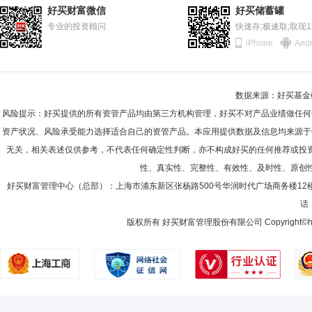
2011-06-30
61.44%
好买财富微信
好买储蓄罐
2010-12-31
专业的投资顾问
56.56%
快速存;极速取;取现
iPhone
Andr
2010-06-30
65.89%
2009-12-31
70.90%
数据来源：好买基金研究
2009-06-30
68.54%
风险提示：好买提供的所有资管产品均由第三方机构管理，好买不对产品业绩做任何
2008-12-31
73.29%
资产状况、风险承受能力选择适合自己的资管产品。本应用提供数据及信息均来源于
无关，相关表述仅供参考，不代表任何确定性判断，亦不构成好买的任何推荐或投
2008-06-30
79.65%
性、真实性、完整性、有效性、及时性、原创
2007-12-31
85.01%
好买财富管理中心（总部）：上海市浦东新区张杨路500号华润时代广场商务楼12
话：
2007-06-30
82.23%
版权所有 好买财富管理股份有限公司 Copyright©howbuy.co
2006-12-31
53.78%
2006-06-30
61.00%
2005-12-31
57.71%
2005-06-30
45.97%