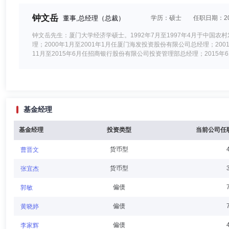
钟文岳
董事,总经理（总裁）
学历：硕士
任职日期：202
钟文岳先生：厦门大学经济学硕士。1992年7月至1997年4月于中国农
理；2000年1月至2001年1月任厦门海发投资股份有限公司总经理；200
11月至2015年6月任招商银行股份有限公司投资管理部总经理；201
李俐
董事
学历：硕士
任职日期：2024-01-26
基金经理
李俐女士：北京大学世界经济学硕士。1994年7月加入招商银行，曾
理、风险管理部副总经理、财务会计部副总经理、财务会计部总经理，兼
赁有限公司董事、招银网络科技（深圳）有限公司董事。现任招商基金管
基金经理
投资类型
当前公司任
货币型
曹晋文
欧志明
董事会秘书,首席信息官,副总经理
学历：硕士
货币型
张宜杰
欧志明先生：华中科技大学经济学及法学双学士、投资经济硕士；2002年
偏债
郭敏
月加入招商基金管理有限公司，曾任法律合规部高级经理、副总监、总监
（香港）有限公司董事。
偏债
黄晓婷
偏债
李家辉