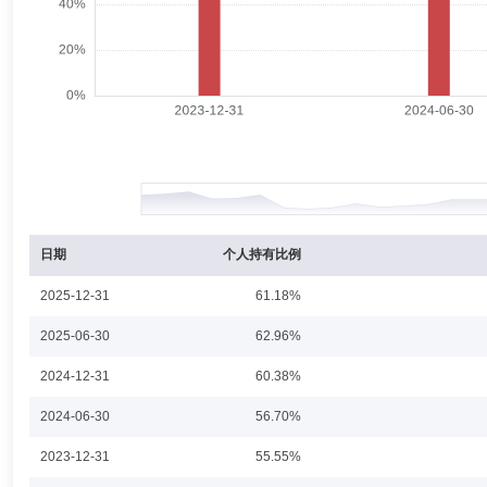
朱红裕
投资决策委员会成员
学历：硕士
任职日期：202
朱红裕先生：硕士。曾任华夏证券研究所、银河基金管理有限公司和华安
合创始人、合伙人、首席投资官、投资经理，招银理财权益投资部总经理
时间：2022年4月13日至今）。拟任招商社会责任混合型证券投资基金
李刚
投资决策委员会成员
学历：博士
任职日期：2026-0
李刚先生：公司首席（副总经理级），经济学博士。2002年4月至202
限公司，现任公司首席（副总经理级）。
日期
个人持有比例
2025-12-31
61.18%
王景
投资决策委员会成员
学历：硕士
任职日期：2018-0
2025-06-30
62.96%
王景女士：中国国籍，经济学硕士。曾任职于中国石化乌鲁木齐石油化工
2024-12-31
60.38%
金管理有限公司工作，任行业研究员；2009年8月起，任东兴证券股份
配置混合型证券投资基金基金经理（管理时间：2015年12月2日至今）
2024-06-30
56.70%
资基金基金经理（管理时间：2020年8月27日至今）、招商瑞德一年持
2021年3月5日至今）、招商品质生活混合型证券投资基金基金经理（管
2023-12-31
55.55%
选股票型证券投资基金基金经理（管理时间：2021年7月27日至今）、
于立勇
投资决策委员会成员
学历：博士
任职日期：202