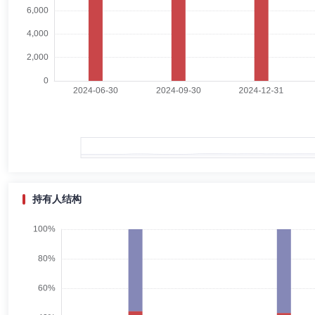
潘西里
督察长（督察员）
学历：硕士
任职日期：2015-
潘西里先生：法学硕士。1998年加入大鹏证券有限责任公司法律部，负责
局，历任副主任科员、主任科员、副处长及处长；2015年加入招商基金管
孙明霞
副总经理,财务总监
学历：硕士
任职日期：2023-
孙明霞女士：1997年7月至1998年7月在劳动部综合计划与工资司任科
2016年6月在人力资源和社会保障部社会保险基金监督司工作，历任综
理兼养老金业务部总监，现任招商基金管理有限公司党委委员、副总经理
国。学历、学位：研究生、硕士。
持有人结构
谭智勇
副总经理
学历：硕士
任职日期：2025-08-26
谭智勇先生：中国国籍，硕士研究生。2004年7月至2025年7月曾在