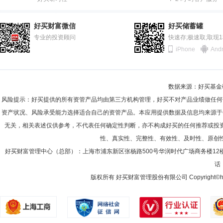
2011-12-31
63.74%
2011-06-30
67.52%
好买财富微信
好买储蓄罐
2010-12-31
专业的投资顾问
70.36%
快速存;极速取;取现
iPhone
Andr
2010-06-30
74.50%
2009-12-31
73.44%
数据来源：好买基金研究
2009-06-30
78.69%
风险提示：好买提供的所有资管产品均由第三方机构管理，好买不对产品业绩做任何
2008-12-31
73.69%
资产状况、风险承受能力选择适合自己的资管产品。本应用提供数据及信息均来源于
无关，相关表述仅供参考，不代表任何确定性判断，亦不构成好买的任何推荐或投
2008-06-30
83.81%
性、真实性、完整性、有效性、及时性、原创
2007-12-31
92.05%
好买财富管理中心（总部）：上海市浦东新区张杨路500号华润时代广场商务楼12
话：
2007-06-30
94.47%
版权所有 好买财富管理股份有限公司 Copyright©howbuy.co
2006-12-31
50.37%
2006-06-30
5.45%
2005-12-31
36.02%