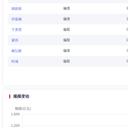
起，任安徽团省委维护青少年权益部副部长、西藏山南地委副秘书长（正处
部筹备组正处级领导干部；2017年4月起，任安徽团省委少年部调研员（
偏债
姚姣姣
展和权益维护部部长；2020年4月起，任安徽省信用融资担保集团党建工
起，任安徽省信用担保集团人力资源部（党委组织部）总经理。2021年
吴海峰
独立董事
任职日期：2025-12-25
偏债
何嘉楠
员；2023年1月起，任安徽省信用融资担保集团党委委员、总经理助理。
吴海峰：华富基金管理有限公司独立董事。
偏股
卞美莹
偏股
翟伟
偏债
戴弘毅
李志青
独立董事
任职日期：2025-12-25
偏股
时彧
李志青：华富基金管理有限公司独立董事。
规模变动
蒋翠清
独立董事
任职日期：2025-12-25
蒋翠清：华富基金管理有限公司独立董事。