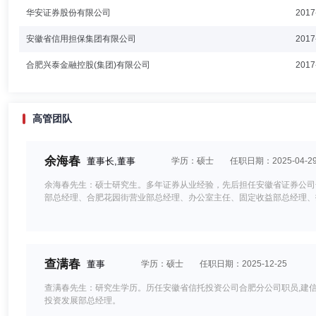
华安证券股份有限公司
2017
安徽省信用担保集团有限公司
2017
合肥兴泰金融控股(集团)有限公司
2017
高管团队
余海春
董事长,董事
学历：硕士
任职日期：2025-04-2
余海春先生：硕士研究生。多年证券从业经验，先后担任安徽省证券公司
部总经理、合肥花园街营业部总经理、办公室主任、固定收益部总经理、
查满春
董事
学历：硕士
任职日期：2025-12-25
查满春先生：研究生学历。历任安徽省信托投资公司合肥分公司职员,建信
投资发展部总经理。