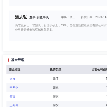
满志弘
董事,副董事长
学历：硕士
任职日期：2023-11-
满志弘女士：督察长，管理学硕士，CPA。曾任道勤控股股份有限公司
公司督察长兼监察稽核部总监。
曹华玮
董事,总经理（总裁）,投资决策委员会成员,代理督察长
基金经理
曹华玮先生：复旦大学工商管理硕士学位，中国青年政治学院经济管理本科
恒证券有限责任公司，2006年至2009年任职于嘉实基金管理有限公司，2
管理有限公司，曾任总经理助理兼机构理财部总监、副总经理、常务副总
基金经理
投资类型
当前公司任
偏债
张娅
林伟
董事
学历：本科
任职日期：2023-10-31
偏股
李孝华
林伟先生：党委委员、总经理助理，安徽巢湖人，中共党员，大学学历。19
偏股
郜哲
庙镇党委委员；2006年5月起，任巢湖市委政策研究室副主任科员；2006
党支部第一书记）；2010年6月起，任巢湖市委政策研究室副主任、西藏
偏股
王羿伟