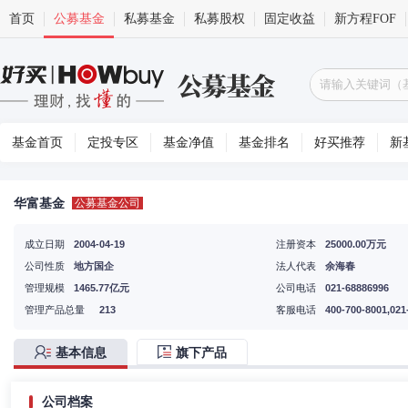
首页
公募基金
私募基金
私募股权
固定收益
新方程FOF
基金首页
定投专区
基金净值
基金排名
好买推荐
新
华富基金
公募基金公司
成立日期
2004-04-19
注册资本
25000.00万元
公司性质
地方国企
法人代表
余海春
管理规模
1465.77亿元
公司电话
021-68886996
管理产品总量
213
客服电话
400-700-8001,021
基本信息
旗下产品
公司档案