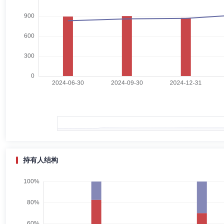
张娅
总经理助理,投资决策委员会成员
学历：硕士
任职
张娅女士：美国俄亥俄州肯特州立大学金融工程硕士、MBA，具有多年
宏观量化中心总经理。2017年4月加入华富基金管理有限公司，自2019
放式指数证券投资基金基金经理，自2020年4月23日起任华富中证人工
金基金经理，自2022年7月22日起任华富消费成长股票型证券投资基金
林之懿
督察长（督察员）
学历：硕士
任职日期：2023-
林之懿女士：硕士研究生学历。2009年7月加入华富基金管理有限公
监。现任华富基金管理有限公司督察长、董事会秘书、监察稽核部总监。
持有人结构
邓朋
副总经理
学历：硕士
任职日期：2025-12-23
邓朋：硕士研究生学历。中南财经政法大学经济学硕士，硕士研究生学历。2
限公司市场营销部任职，2015年至2023年任平安基金管理有限公司渠道
基金管理有限公司，现任公司副总经理、北京分公司负责人、广州分公司