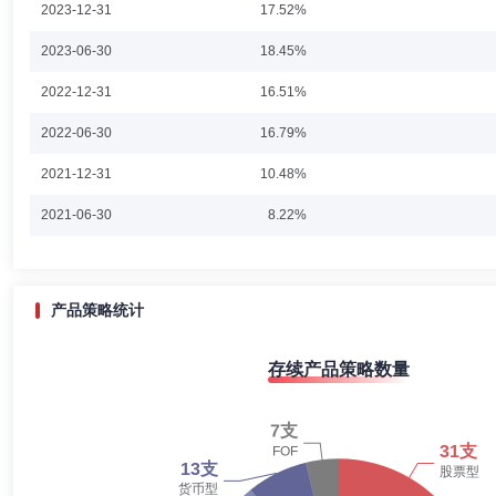
2023-12-31
17.52%
程岱
监事
学历：硕士
任职日期：2021-11-22
2023-06-30
18.45%
程岱先生：研究生学历。历任安徽省信用融资担保集团业务管理部（客户
2022-12-31
16.51%
2022-06-30
16.79%
2021-12-31
10.48%
耿志亮
监事
学历：硕士
任职日期：2020-05-19
2021-06-30
8.22%
耿志亮先生：经济学硕士学位，研究生学历。曾任德勤华永会计师事务所
司监察稽核部副总监，同时主持风险管理部工作。
2020-12-31
6.44%
2020-06-30
4.65%
产品策略统计
2019-12-31
3.57%
黄立冬
投资决策委员会成员
学历：硕士
任职日期：202
存续产品策略数量
2019-06-30
4.56%
黄立冬先生：上海交通大学经济学硕士、硕士研究生学历，证券从业年限
华富基金管理有限公司，曾任专户投资部投资经理、总监助理、副总监，自2
2018-12-31
5.48%
基金经理，自2025年8月14日起任华富富源三个月持有期债券型证券投资
月持有期债券型证券投资基金基金经理，2025年11月06日起任华富
2018-06-30
6.82%