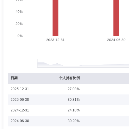
邵恒
副总经理
学历：硕士
任职日期：2020-04-21
邵恒先生：监事，工商管理硕士，研究生学历，CFA。历任雀巢（中国）
入华富基金管理有限公司，曾任市场拓展部副总监、总监、总经理助理，
李宏升
副总经理,财务总监
学历：本科
任职日期：2022-
李宏升先生：同济大学经济学学士，本科学历。 历任国元证券斜土路营业
公司财务负责人、工会主席、北京分公司负责人、综合管理部总监。
日期
个人持有比例
2025-12-31
27.03%
孙蔚
监事
学历：大专
任职日期：2024-06-19
2025-06-30
30.31%
孙蔚女士：华富基金管理有限公司监事，大专学历。历任安徽省证券公司
2024-12-31
24.10%
计、主办会计、财务经理。现任综合管理部总监助理。
2024-06-30
30.20%