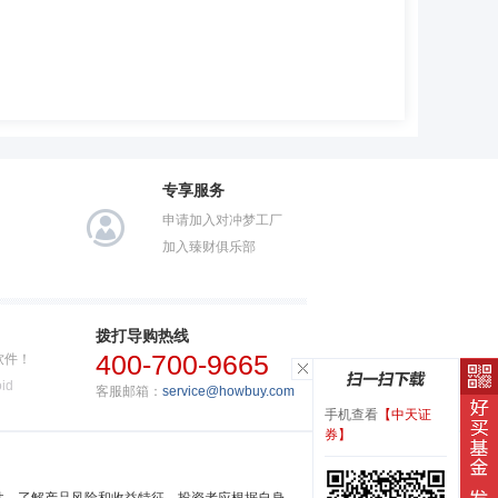
专享服务
申请加入对冲梦工厂
加入臻财俱乐部
拨打导购热线
400-700-9665
软件！
id
客服邮箱：
service@howbuy.com
手机查看
【中天证
券】