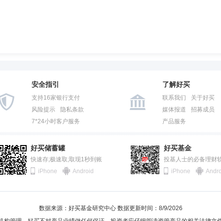
安全指引
了解好买
支持16家银行支付
联系我们
关于好买
风险提示
隐私条款
媒体报道
招募成员
7*24小时客户服务
产品服务
好买储蓄罐
好买基金
快速存;极速取;取现1秒到账
投基人士的必备理财
iPhone
Android
iPhone
Andro
数据来源：好买基金研究中心 数据更新时间：8/9/2026