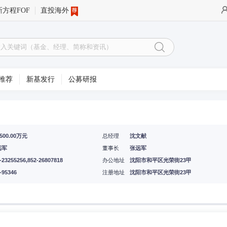
新方程FOF
直投海外
推荐
新基发行
公募研报
2500.00万元
总经理
沈文献
远军
董事长
张远军
-23255256,852-26807818
办公地址
沈阳市和平区光荣街23甲
-95346
注册地址
沈阳市和平区光荣街23甲