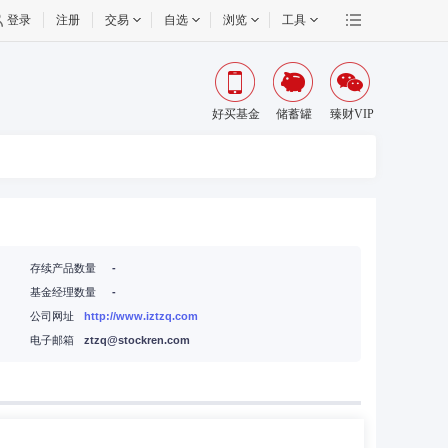
登录
注册
交易
自选
浏览
工具
好买基金
储蓄罐
臻财VIP
存续产品数量
-
基金经理数量
-
公司网址
http://www.iztzq.com
电子邮箱
ztzq@stockren.com