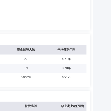
基金经理人数
平均任职年限
27
4.71年
19
3.70年
50/229
40/175
持股比例
较上期变动(万股)