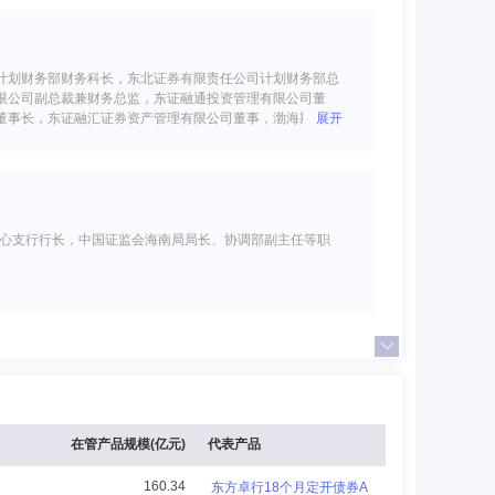
计划财务部财务科长，东北证券有限责任公司计划财务部总
限公司副总裁兼财务总监，东证融通投资管理有限公司董
董事长，东证融汇证券资产管理有限公司董事，渤海期货股
展开
中心支行行长，中国证监会海南局局长、协调部副主任等职
贸股份有限公司、君安证券有限责任公司、吉林省信托营业部
份有限公司长春同志街营业部总经理、杭州营业部总经理、营销
2013年5月至今任东方基金管理有限责任公司副总经理。
展开
在管产品规模(亿元)
代表产品
160.34
东方卓行18个月定开债券A