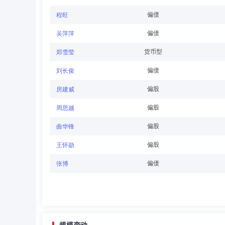
董丁丁
董事
学历：硕士
任职日期：2017-1
偏债
程旺
董丁丁先生：董事，金融学硕士。曾任海南航空股份有限公
偏债
吴萍萍
理。现任渤海国际信托股份有限公司党委委员、财务总监。
货币型
郑雪莹
偏债
刘长俊
李雪飞
董事
学历：硕士
任职日期：2019-0
偏股
房建威
李雪飞先生：董事，硕士。曾任吉林建设开发集团公司党委
偏股
周思越
证券营业部总经理、长春同志街第三证券营业部总经理、营
融达投资有限公司董事；现任东北证券股份有限公司副总裁
偏股
曲华锋
偏股
王怀勋
董晨
董事
学历：硕士
任职日期：2023-08-
偏债
张博
董晨先生：董事，硕士。曾任华夏证券研究所副所长，中信
理），东北证券股份有限公司上海研究咨询分公司总经理。
证融汇证券资产管理有限公司监事。