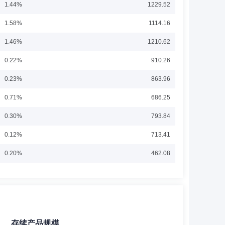
1.44%
1229.52
圳发展银行上海分行资金部部门负责人，平安银行北京分行
1.58%
1114.16
1.46%
1210.62
0.22%
910.26
0.23%
863.96
研究员、基金经理，上海海通证券资产管理有限责任公司投
0.71%
686.25
0.30%
793.84
0.12%
713.41
0.20%
462.08
产管理分公司投资管理部投资经理、部门经理；德邦基金管
基金基金经理、东方价值挖掘灵活配置混合型证券投资基金基
0.14%
486.54
金经理，现任东方精选混合型开放式证券投资基金基金经
展开
经理。
0.20%
326.91
0.19%
209.77
存续产品规模