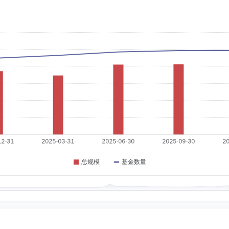
5-09-30
师，吉林大学数学系教师，吉林大学经济管理学院副教授，吉林大学商学院教授、博
村商业银行股份有限公司(非上市公司)独立董事,吉林瑞科汉斯电气股份有限公司独
6-09-03
理硕士。曾任贵阳市财经学校会计专业教师，贵州省财经学院会计学系教师。现任中审
3-09-01
资公司国投穗甬(现国瑞金融）资产管理公司党支书记副总裁，广西广投资产管理公