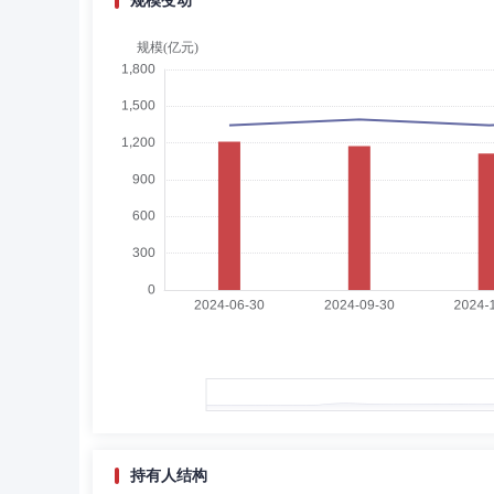
规模变动
陈守东
独立董事
学历：博士
任职日期：201
陈守东先生：独立董事，经济学博士。曾任通化煤矿学院教
现已退休，兼任东方集团股份有限公司独立董事，吉林舒兰农
金融学年会常务理事。
雷小玲
独立董事
学历：硕士
任职日期：201
雷小玲女士：独立董事，注册会计师，经济学学士、工商管
海南省注册会计师协会专业技术咨询委员会主任委员。
王大刚
独立董事
学历：博士
任职日期：202
王大刚先生：独立董事，管理学博士。曾任中国国家开发投
任复旦大学中国不良资产研究中心副理事长等。
持有人结构