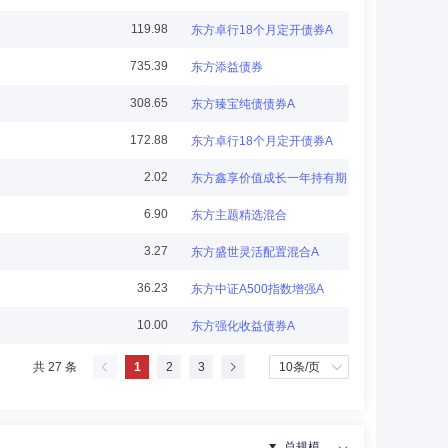
119.98
东方卓行18个月定开债券A
公司业务经理、总经理助理，资金信贷部副总经理、总经
735.39
东方添益债券
308.65
东方臻宝纯债债券A
172.88
东方卓行18个月定开债券A
2.02
东方鑫享价值成长一年持有期混合A
部经理、总经理助理，东北证券股份有限公司长春自由大路
6.90
东方主题精选混合
与管理委员会副主任、金融产品部总经理、职工监事、东证
期货股份有限公司董事。
3.27
东方盛世灵活配置混合A
36.23
东方中证A500指数增强A
10.00
东方强化收益债券A
心总经理，宏源证券研究所（机构客户部）所长（总经
共 27 条
1
2
3
协会发展战略委员会委员，渤海期货股份有限公司董事，东