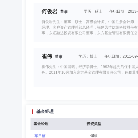
何俊岩
董事
学历：硕士
任职日期：2013-0
何俊岩先生：董事，硕士，高级会计师、中国注册会计师、
经理、客户资产管理总部总经理，福建凤竹纺织科技股份有
事，东证融达投资有限公司董事，东方基金管理有限责任公
份有限公司董事，兼任中国证券业协会融资融券业务专业委
崔伟
董事
学历：博士
任职日期：2011-09-
崔伟先生：中国国籍，经济学博士。1993年起先后任中
务。2011年10月加入东方基金管理有限责任公司，任职董
刘鸿鹏
董事,总经理（总裁）,投资决策委员会成员,
基金经理
刘鸿鹏先生：中国国籍，吉林大学行政管理硕士，具有基金从
任职；1998年9月至2004年4月，任新华证券股份有限
交易管理总部副总经理兼市场营销部经理、营销管理部总经理
基金经理
投资类型
2016年10月28日起担任东方基金管理有限责任公司总经
偏债
车日楠