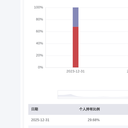
刘峰
独立董事
学历：本科
任职日期：2015-
刘峰先生：独立董事，大学本科。曾任湖北省黄石市律师事
总局聘为首批餐饮服务食品安全法律组专家；现任上海市锦
吴萍萍
总经理助理,投资决策委员会成员
学
吴萍萍女士：中国人民大学应用经济学硕士，多年证券从业
11月加盟东方基金管理股份有限公司管理人，曾任固定收
群混合型发起式证券投资基金基金经理助理、东方强化收益债
东方成长回报平衡混合型证券投资基金)基金经理、东方稳
本混合型证券投资基金基金经理、东方卓行18个月定期开
永泰纯债1年定期开放债券型证券投资基金基金经理、东方
理、东方恒瑞短债债券型证券投资基金基金经理、东方中债
李景岩
督察长（督察员）
学历：硕士
任
理，现任东方永兴18个月定期开放债券型证券投资基金基
经理、东方享悦90天滚动持有债券型证券投资基金基金经
李景岩先生：督察长，硕士研究生，中国注册会计师。曾任
和煦30天持有期债券型证券投资基金基金经理、东方稳健
经理，财务负责人，综合管理部经理兼人力资源部经理、总
日期
个人持有比例
2025-12-31
29.68%
张科
副总经理
学历：博士
任职日期：2020-