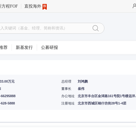
新方程FOF
直投海外
推荐
新基发行
公募研报
333.00万元
总经理
刘鸿鹏
伟
董事长
崔伟
-66295888
办公地址
北京市丰台区
-628-5888
注册地址
北京市西城区锦什坊街28号1-4层