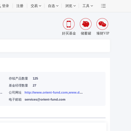
登录
注册
交易
自选
浏览
工具
好买基金
储蓄罐
臻财VIP
存续产品数量
125
基金经理数量
27
金泽路161号院1号楼远洋锐中心26层
公司网址
http://www.orient-fund.com,www.df5888.com
电子邮箱
services@orient-fund.com