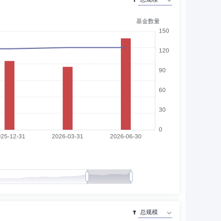
士生导师，吉林大学数量经济研究中心教授、博士生导师；
立董事,长春一汽富维汽车零部件股份有限公司独立董事,中国
众环会计师事务所(特普)监事长、海南分所负责人，兼任
司常务副总裁等，现任上海复曈管理咨询有限公司董事长，兼