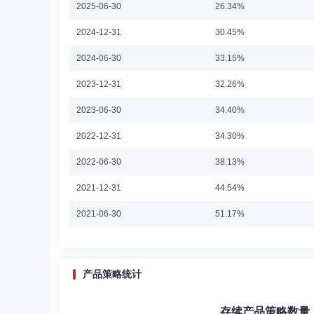
2025-06-30
26.34%
张科先生：副总经理，中国人民银行研究生部金融学博士。
2024-12-31
30.45%
副行长、资深销售总监；2019年12月加盟东方基金，曾任
2024-06-30
33.15%
2023-12-31
32.26%
杨贵宾
副总经理,投资决策委员会成员
学历
2023-06-30
34.40%
杨贵宾先生：西安交通大学应用经济学博士，公司总经理助
2022-12-31
34.30%
资主办、固定收益投资总监、公司总助职位。2019年9
2022-06-30
38.13%
2021-12-31
44.54%
许文波
副总经理,投资决策委员会成员
学历
2021-06-30
51.17%
许文波先生：中国国籍，吉林大学工商管理硕士，多年证券
理有限公司基金经理、投资研究部总经理。2018年4月
2020-12-31
50.05%
金经理、东方中国红利混合型证券投资基金基金经理、东方
理、东方强化收益债券型证券投资基金基金经理、东方龙混
2020-06-30
39.67%
产品策略统计
2019-12-31
30.20%
张晓丹
副总经理
学历：硕士
任职日期：202
存续产品策略数量