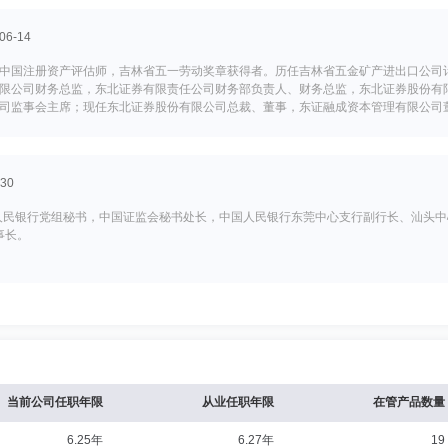
6-14
中国注册资产评估师，吉林省五一劳动奖章获得者。历任吉林省五金矿产进出口公司
限公司财务总监，东北证券有限责任公司财务部负责人、财务总监，东北证券股份有
司监事会主席；现任东北证券股份有限公司总裁、董事，东证融成资本管理有限公司
员会委员，吉林省证券业协会副会长。
30
国人民银行党组秘书，中国证监会秘书处长，中国人民银行东莞中心支行副行长、汕头
事长。
代理董事长
学历：硕士
任职日期：2016-10-28
业资格、基金行业高级管理人员任职资格。1992年7月至1998年8月曾在吉林物
公司长春同志街营业部副总经理、总经理；2004年4月至2011年4月，任东北证券股
；2011年5月至2013年5月任东方基金管理有限责任公司总经理助理兼市场总监；
当前公司任职年限
从业任职年限
在管产品数量
理兼首席信息官。
6.25年
6.27年
19