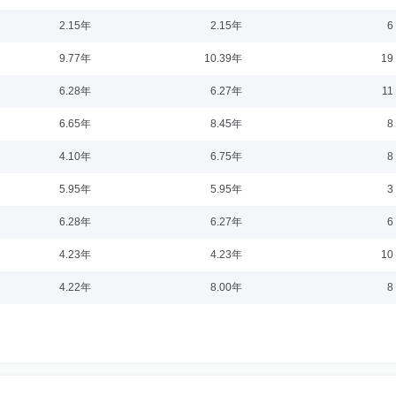
2-10
2.15年
2.15年
6
司飞行计划员、机组资源管理员、海航集团财务有限公司金融服务部信贷信息主管、
9.77年
10.39年
19
6.28年
6.27年
11
6.65年
8.45年
8
8-22
4.10年
6.75年
8
文书，吉林省国际信托投资公司职员，华泰证券股份有限公司长春同志街营业部交易
5.95年
5.95年
3
销管理部总经理、客户服务部总经理、机构业务部总经理、总裁助理、经纪业务发展
、经纪业务发展与管理委员会主任，兼任东证融汇证券资产管理有限公司董事、渤海
6.28年
6.27年
6
4.23年
4.23年
10
08
4.22年
8.00年
8
建投证券研发部副总经理、机构业务部执行总经理（行政负责人）；西南证券研发中
现任东北证券股份有限公司党委委员、副总裁、战略规划部总经理，兼任中国证券业