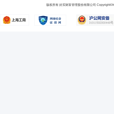
张博先生：中国国籍，北京邮电大学工学博士。曾任普天信息技术研究院
部主管兼投资经理、金元顺安基金管理有限公司基金部投资副总监兼基金
版权所有 好买财富管理股份有限公司 Copyright©howbuy.co
2006-12-31
88.32%
经理，现任东方欣益一年持有期偏债混合型证券投资基金基金经理、东方
经理。
2006-06-30
59.57%
2005-12-31
69.87%
王然
投资决策委员会成员
学历：硕士
任职日期：2018-0
2005-06-30
70.68%
王然女士：北京交通大学产业经济学硕士，曾任益民基金交通运输、纺织
究员，东方策略成长股票型开放式证券投资基金（于2015年8月7日更
方策略成长混合型开放式证券投资基金）基金经理、东方赢家保本混合型证
基金经理、东方荣家保本混合型证券投资基金基金经理、东方民丰回报赢安
衡混合型证券投资基金（于2018年1月17日转型为东方成长收益灵活
金基金经理、东方合家保本混合型证券投资基金基金经理，现任东方策略
基金经理、东方盛世灵活配置混合型证券投资基金基金经理、东方民丰回
王锐
投资决策委员会成员
学历：本科
任职日期：2025-1
王锐先生：内布拉斯加大学工商管理学士。2009年加入美国CLS投资
究员、投资经理、基金经理、景顺亚太投资咨询(北京)有限公司FOF经理、
期混合型发起式基金中基金(FOF)基金经理、东方养老目标日期2040三
郑雪莹
投资决策委员会成员
学历：硕士
任职日期：202
郑雪莹女士：复旦大学财务学专业硕士，多年证券从业经历。2015年