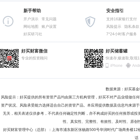
2013-06-30
79.09%
严凯先生：北京大学微电子学与固体电子学专业硕士，多年年证券从业经
任权益研究部研究员，东方人工智能主题混合型证券投资基金基金经理助
新手帮助
安全指引
2012-12-31
77.49%
混合型证券投资基金基金经理、东方惠新灵活配置混合型证券投资基金基
开户演示
常见问题
支持16家银行支付
2012-06-30
79.29%
网站地图
账户设置
风险提示
隐私条款
好买研习社
7*24小时客户服务
2011-12-31
90.52%
车日楠
投资决策委员会成员
学历：硕士
任职日期：202
2011-06-30
97.09%
车日楠女士：北京交通大学计算数学专业硕士，多年证券从业经历。20
好买财富微信
好买储蓄罐
债1年定期开放债券型证券投资基金基金经理助理、东方臻选纯债债券型
2010-12-31
专业的投资顾问
93.47%
快速存;极速取;取现
经理助理、东方成长回报平衡混合型证券投资基金基金经理助理、东方添
iPhone
Andr
金基金经理助理、东方多策略灵活配置混合型证券投资基金基金经理、东
2010-06-30
96.55%
金经理、东方臻萃3个月定期开放纯债债券型证券投资基金基金经理、东
型证券投资基金基金经理、东方中债绿色普惠主题金融债券优选指数证券
2009-12-31
98.71%
理、东方享誉30天滚动持有债券型证券投资基金基金经理。
冯焕
投资决策委员会成员
学历：硕士
任职日期：2025-0
数据来源：好买基金研究
2009-06-30
91.14%
冯焕先生：北京大学软件工程专业硕士，多年证券从业经历。曾任太平洋
风险提示：好买提供的所有资管产品均由第三方机构管理，好买不对产品业绩做任何
现任东方中债1-5年政策性金融债指数证券投资基金基金经理、东方中
2008-12-31
79.96%
资产状况、风险承受能力选择适合自己的资管产品。本应用提供数据及信息均来源于
无关，相关表述仅供参考，不代表任何确定性判断，亦不构成好买的任何推荐或投
2008-06-30
95.54%
性、真实性、完整性、有效性、及时性、原创
2007-12-31
98.26%
张博
好买财富管理中心（总部）：上海市浦东新区张杨路500号华润时代广场商务楼12
投资决策委员会成员
学历：博士
任职日期：2025-1
话：
2007-06-30
98.08%