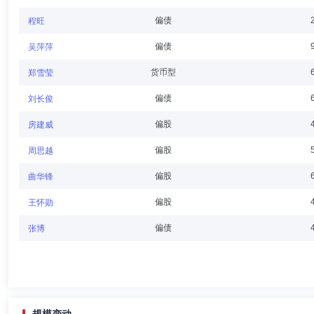
董丁丁
董事
学历：硕士
任职日期：2017-12-10
偏债
程旺
董丁丁先生：董事，金融学硕士。曾任海南航空股份有限公司飞行计划员
偏债
吴萍萍
理。现任渤海国际信托股份有限公司党委委员、财务总监。
货币型
郑雪莹
偏债
刘长俊
李雪飞
董事
学历：硕士
任职日期：2019-08-22
偏股
房建威
李雪飞先生：董事，硕士。曾任吉林建设开发集团公司党委文书，吉林省
偏股
周思越
证券营业部总经理、长春同志街第三证券营业部总经理、营销管理部总经
融达投资有限公司董事；现任东北证券股份有限公司副总裁、经纪业务发
偏股
曲华锋
偏股
王怀勋
董晨
董事
学历：硕士
任职日期：2023-08-08
偏债
张博
董晨先生：董事，硕士。曾任华夏证券研究所副所长，中信建投证券研发
理），东北证券股份有限公司上海研究咨询分公司总经理。现任东北证券
证融汇证券资产管理有限公司监事。