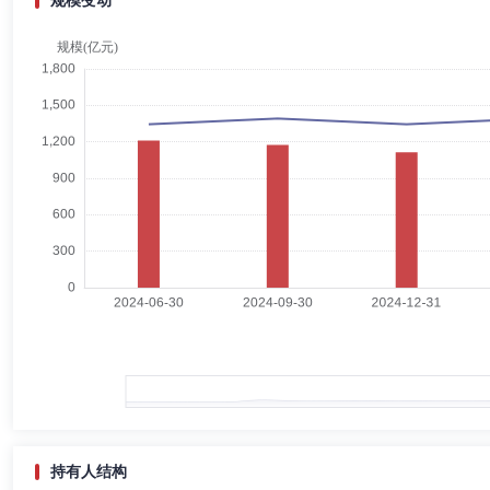
规模变动
陈守东
独立董事
学历：博士
任职日期：2015-09-30
陈守东先生：独立董事，经济学博士。曾任通化煤矿学院教师，吉林大学
现已退休，兼任东方集团股份有限公司独立董事，吉林舒兰农村商业银行股
金融学年会常务理事。
雷小玲
独立董事
学历：硕士
任职日期：2016-09-03
雷小玲女士：独立董事，注册会计师，经济学学士、工商管理硕士。曾任
海南省注册会计师协会专业技术咨询委员会主任委员。
王大刚
独立董事
学历：博士
任职日期：2023-09-01
王大刚先生：独立董事，管理学博士。曾任中国国家开发投资公司国投穗
任复旦大学中国不良资产研究中心副理事长等。
持有人结构