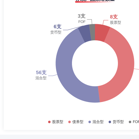
2019-06-30
30.97%
张晓丹女士：2002年7月参加工作，曾任职于《新财经》杂志社、《经
2018-12-31
37.11%
2018-06-30
43.22%
2017-12-31
43.31%
关洪波
副总经理,市场总监
学历：硕士
任职日期：2020-
2017-06-30
44.12%
关洪波先生：1992年参加工作，历任吉林省松原市长山政府工作公务
部、长春建设街营业部总经理，吉林省通化市二道江区区委常委、副区长，
2016-12-31
31.58%
2016-06-30
27.53%
2015-12-31
31.25%
赵振兵
监事,监事会主席（监事长）
学历：本科
任职日
2015-06-30
13.58%
赵振兵先生：监事会主席，本科，高级经济师。历任河北华联商厦部门助
控股运营有限公司企业管理部副部长、资产运营部部长；现任河北省国有
2014-12-31
54.32%
2014-06-30
59.73%
2013-12-31
73.32%
严凯
投资决策委员会成员
学历：硕士
任职日期：2025-1