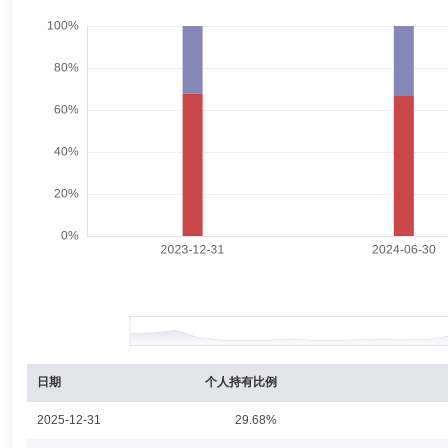
刘峰
独立董事
学历：本科
任职日期：2015-09-30
刘峰先生：独立董事，大学本科。曾任湖北省黄石市律师事务所副主任，
总局聘为首批餐饮服务食品安全法律组专家；现任上海市锦天城律师事务
吴萍萍
总经理助理,投资决策委员会成员
学历：硕士
吴萍萍女士：中国人民大学应用经济学硕士，多年证券从业经历，固定收
11月加盟东方基金管理股份有限公司管理人，曾任固定收益投资部副总
群混合型发起式证券投资基金基金经理助理、东方强化收益债券型证券投资
东方成长回报平衡混合型证券投资基金)基金经理、东方稳健回报债券型
本混合型证券投资基金基金经理、东方卓行18个月定期开放债券型证券
永泰纯债1年定期开放债券型证券投资基金基金经理、东方永悦18个月
理、东方恒瑞短债债券型证券投资基金基金经理、东方中债1-5年政策
李景岩
督察长（督察员）
学历：硕士
任职日期：2012-
理，现任东方永兴18个月定期开放债券型证券投资基金基金经理、东方
经理、东方享悦90天滚动持有债券型证券投资基金基金经理、东方臻宝
李景岩先生：督察长，硕士研究生，中国注册会计师。曾任东北证券股份
和煦30天持有期债券型证券投资基金基金经理、东方稳健回报债券型证
经理，财务负责人，综合管理部经理兼人力资源部经理、总经理助理。
日期
个人持有比例
2025-12-31
29.68%
张科
副总经理
学历：博士
任职日期：2020-08-24