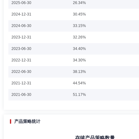
2025-06-30
26.34%
张科先生：副总经理，中国人民银行研究生部金融学博士。曾任甘肃银光
2024-12-31
30.45%
副行长、资深销售总监；2019年12月加盟东方基金，曾任特别助理。
2024-06-30
33.15%
2023-12-31
32.26%
杨贵宾
副总经理,投资决策委员会成员
学历：博士
任职
2023-06-30
34.40%
杨贵宾先生：西安交通大学应用经济学博士，公司总经理助理、固定收益
2022-12-31
34.30%
资主办、固定收益投资总监、公司总助职位。2019年9月加盟东方基金
2022-06-30
38.13%
2021-12-31
44.54%
许文波
副总经理,投资决策委员会成员
学历：硕士
任职
2021-06-30
51.17%
许文波先生：中国国籍，吉林大学工商管理硕士，多年证券从业经历。曾
理有限公司基金经理、投资研究部总经理。2018年4月加盟东方基金
2020-12-31
50.05%
金经理、东方中国红利混合型证券投资基金基金经理、东方欣利混合型证
理、东方强化收益债券型证券投资基金基金经理、东方龙混合型开放式证
2020-06-30
39.67%
产品策略统计
2019-12-31
30.20%
张晓丹
副总经理
学历：硕士
任职日期：2025-04-07
存续产品策略数量