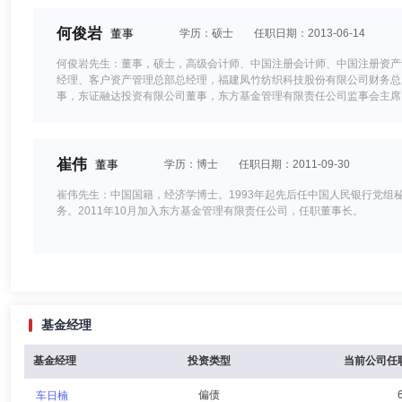
何俊岩
董事
学历：硕士
任职日期：2013-06-14
何俊岩先生：董事，硕士，高级会计师、中国注册会计师、中国注册资产
经理、客户资产管理总部总经理，福建凤竹纺织科技股份有限公司财务总
事，东证融达投资有限公司董事，东方基金管理有限责任公司监事会主席
份有限公司董事，兼任中国证券业协会融资融券业务专业委员会委员，吉
崔伟
董事
学历：博士
任职日期：2011-09-30
崔伟先生：中国国籍，经济学博士。1993年起先后任中国人民银行党
务。2011年10月加入东方基金管理有限责任公司，任职董事长。
刘鸿鹏
董事,总经理（总裁）,投资决策委员会成员,代理董事长
基金经理
刘鸿鹏先生：中国国籍，吉林大学行政管理硕士，具有基金从业资格、基金
任职；1998年9月至2004年4月，任新华证券股份有限公司长春同志街
交易管理总部副总经理兼市场营销部经理、营销管理部总经理；2011年5
基金经理
投资类型
当前公司任
2016年10月28日起担任东方基金管理有限责任公司总经理兼首席信息官
偏债
车日楠