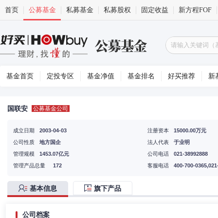
首页
公募基金
私募基金
私募股权
固定收益
新方程FOF
基金首页
定投专区
基金净值
基金排名
好买推荐
新
国联安
公募基金公司
成立日期
2003-04-03
注册资本
15000.00万元
公司性质
地方国企
法人代表
于业明
管理规模
1453.07亿元
公司电话
021-38992888
管理产品总量
172
客服电话
400-700-0365,021
基本信息
旗下产品
公司档案