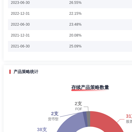
2023-06-30
26.55%
邹新进先生：硕士。2004年7月至2007年7月在中信建投证券有限责
2022-12-31
22.15%
究部副总监，现任权益投资部总经理。2010年3月起担任国联安德盛小盘精
国联安安稳灵活配置混合型证券投资基金的基金经理，2018年9月起兼
2022-06-30
23.48%
2021-12-31
20.08%
陆欣
投资决策委员会成员
学历：硕士
任职日期：2022-0
2021-06-30
25.09%
陆欣先生：复旦大学数量经济学硕士，CPA，中国准精算师，多年证券从
民生加银基金固定收益部总监兼基金经理、中融基金公司总裁助理兼固收投
2020-12-31
28.35%
放纯债债券型发起式证券投资基金、国联安信心增长债券型证券投资基金
2020-06-30
24.42%
产品策略统计
2019-12-31
18.08%
王欢
投资决策委员会成员
学历：硕士
任职日期：2023-0
存续产品策略数量
2019-06-30
17.89%
王欢先生：中国国籍，硕士研究生，多年证券从业年限。2008年7月至2
经理。2017年12月起担任国联安通盈灵活配置混合型证券投资基金和国
2018-12-31
13.16%
经理；2017年12月至2022年9月兼任国联安信心增长债券型证券投资基
增长债券型证券投资基金的基金经理；2021年11月起兼任国联安鑫乾
2018-06-30
28.32%
2017-12-31
34.53%
蔡蓓蕾
首席市场官,副总经理
学历：博士
任职日期：201