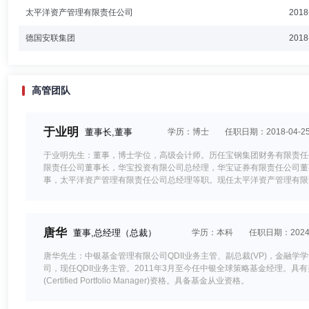
太平洋资产管理有限责任公司
2018
德国安联集团
2018
高管团队
于业明
董事长,董事
学历：博士
任职日期：2018-04-2
于业明先生：董事，博士学位，高级会计师。历任宝钢集团财务有限责任
限责任公司董事长，华宝投资有限公司总经理，华宝证券有限责任公司董
事，太平洋资产管理有限责任公司总经理等职。现任太平洋资产管理有限
唐华
董事,总经理（总裁）
学历：本科
任职日期：2024-
唐华先生：中银基金管理有限公司QDII业务主管、副总裁(VP)，金融
司，现任QDII业务主管。2011年3月至今任中银全球策略基金经理。具有美
(Certified Portfolio Manager)资格。具备基金从业资格。