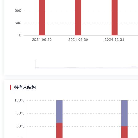
魏东
常务副总经理,投资决策委员会成员
学历：硕士
任
魏东先生：复旦大学经济学硕士，曾任职于平安证券有限责任公司和国信
金经理和华宝兴业先进成长股票型证券投资基金基金经理、投资副总监及国内
月至今，担任国联安德盛精选股票证券投资基金的基金经理。2009年12
基金的基金经理。2011年11月至今，担任国联安基金管理有限公司副总
李露
督察长（督察员）
学历：本科
任职日期：2026-04
李露女士：大学本科学历、学士学位。历任华泰联合证券有限责任公司法
务风控、合规岗，国投证券股份有限公司合规法务部业务合规岗、合规法
持有人结构
韦明亮
投资决策委员会成员
学历：硕士
任职日期：202
韦明亮先生：经济学硕士。2000年3月起先后担任上海国禾投资有限
投资部总监、望正资产管理有限公司投资经理；2022年8月加入国联安
2022年11月起兼任国联安安稳灵活配置混合型证券投资基金的基金经理