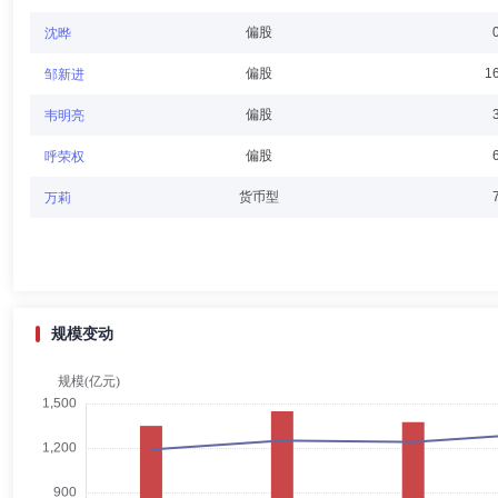
岳志明
独立董事
学历：硕士
任职日期：2018-04-27
偏股
沈晔
岳志明先生：独立董事，美国哥伦比亚大学工商管理硕士学位。历任野村
偏股
1
邹新进
球合伙人等职。现任国联安基金管理有限公司独立董事。
偏股
韦明亮
偏股
呼荣权
韦国强
独立董事
学历：硕士
任职日期：2026-05-14
货币型
万莉
韦国强先生：商学硕士，同济大学荣誉教授。历任德国德累斯登银行总行国
董事总经理，德国总理奖学金中国区评委会主席，同济大学德国研究中心
规模变动
陈有安
独立董事
学历：博士
任职日期：2019-05-14
陈有安先生：工学博士。历任国家开发银行华东地区信贷局副局长，国开
长、党组书记，甘肃省农村信用社联合社理事长、党委书记，中央汇金投
司独立董事，泸州老窖股份有限公司独立董事，天邦食品股份有限公司独