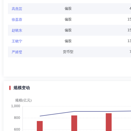
黄学嘉
董事
学历：本科
任职日期：2025-04-25
偏股
高燕芸
黄学嘉女士：经济学学士，中级经济师。历任中国银行股份有限公司广西
偏股
1
徐荔蓉
份有限公司合规风控部副总裁，国海证券股份有限公司财务管理部主任会
国海证券股有限公司财务管理部总经理，国海良时期货股份有限公司监事
偏股
1
赵晓东
偏股
1
王晓宁
储丽莉
董事会秘书,督察长（督察员）,投资决策委员会成员
货币型
严婧璧
储丽莉女士：中共党员，律师(非执业)，英国伦敦大学亚非学院法律硕士
克林基金管理有限公司，先后担任公司法律顾问、高级法律顾问、监察稽
会秘书、高级法律顾问。
规模变动
郭晖
独立董事
学历：硕士
任职日期：2023-05-18
郭晖先生：中共党员，管理学硕士。历任上海君创财经顾问有限公司研究
总监、副主任等职，上海市浦东新区金融服务局金融规建协调处副处长、
人，上海市浦东新区金融促进会秘书长，国海富兰克林基金管理有限公司