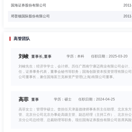
国海证券股份有限公司
2011
邓普顿国际股份有限公司
2011
高管团队
刘峻
董事长,董事
学历：本科
任职日期：2025-03-20
刘峻先生：经济学学士，会计师。历任广西南宁康迈商业有限公司会计、
任，证券事务代表，董事会秘书等职务；国海创新资本投资管理有限公司
公司董事长，兼任国海富兰克林资产管理(上海)有限公司董事。
高菲
董事
学历：硕士
任职日期：2024-04-25
高菲女士：管理学硕士。曾担任天津嘉德律师事务所主任助理、北京东方
管、北京分公司北京办事处高级主管、副总经理（主持工作）、北京分公
京分公司总经理、总裁助理等职务。现任国海证券股份有限公司首席风险