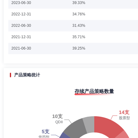
2023-06-30
39.33%
徐成先生：中国籍，CFA，朴茨茅斯大学(英国)金融决策分析硕士。2006
2022-12-31
34.76%
理有限公司上海办事处研究员、高级研究员、首席代表，曾任国海富兰克林基
亚洲(除日本)机会股票型证券投资基金及富兰克林国海大中华精选混合型证
2022-06-30
起任富兰克林国海沪港深成长精选股票型证券投资基金的基金经理，自201
31.43%
技互联混合型证券投资基金(QDII)的基金经理，自2020年8月18日
2021-12-31
35.71%
叶斐
投资决策委员会成员
任职日期：2017-07-20
2021-06-30
39.25%
叶斐先生：风险控制部总经理助理。
2020-12-31
33.60%
2020-06-30
34.53%
产品策略统计
2019-12-31
22.36%
赵晓东
投资决策委员会成员
学历：硕士
任职日期：201
存续产品策略数量
2019-06-30
21.62%
赵晓东先生：香港大学MBA，辽宁工程技术大学经济学学士。历任淄博
克林基金管理有限公司研究员、高级研究员、国富弹性市值股票基金（现
2018-12-31
18.54%
增强基金基金经理。现任国海富兰克林基金管理有限公司权益投资总监、
金、国富兴海回报混合基金及国富竞争优势三年持有期混合基金的基金经
2018-06-30
19.79%
2017-12-31
24.09%
刘怡敏
投资决策委员会成员
学历：硕士
任职日期：201