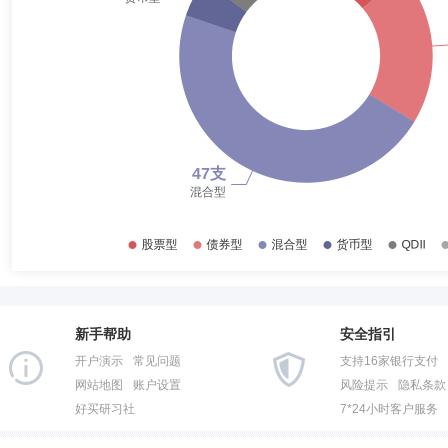
2017-06-30
22.23%
刘怡敏女士：CFA，四川大学金融学硕士。曾担任富国基金管理有限公
克林国海强化收益债券型证券投资基金、富兰克林国海恒久信用债券型证
2016-12-31
25.64%
2016-06-30
26.10%
2015-12-31
31.11%
王晓宁
投资决策委员会成员
学历：本科
任职日期：202
2015-06-30
37.36%
王晓宁先生：中国籍，中央财经大学管理学学士，2003年10月至2008年
有限公司富兰克林国海成长动力股票型证券投资基金基金经理助理；2009
2014-12-31
77.39%
2011年08月02日至2013年07月29日任国海富兰克林基金管理
兰克林基金管理有限公司研究分析部副总经理，国富策略回报混合基金、
2014-06-30
76.29%
2013-12-31
71.32%
丁磊
首席信息官
学历：本科
任职日期：2020-06-19
2013-06-30
65.17%
丁磊先生：1999.07-2000.10江苏武进制冷设备有限公司技术部助理工程师
经理；2004.08-2010.09国海富兰克林基金管理有限公司信息技术部项目
新手帮助
安全指引
2012-12-31
67.24%
信息技术部副总经理；2017.09-2019.07国海富兰克林基金管理有限
开户演示
常见问题
支持16家银行支付
2012-06-30
72.20%
网站地图
账户设置
风险提示
隐私条款
好买研习社
7*24小时客户服务
2011-12-31
72.14%
李赛兰
财务总监
学历：硕士
任职日期：2020-07-22