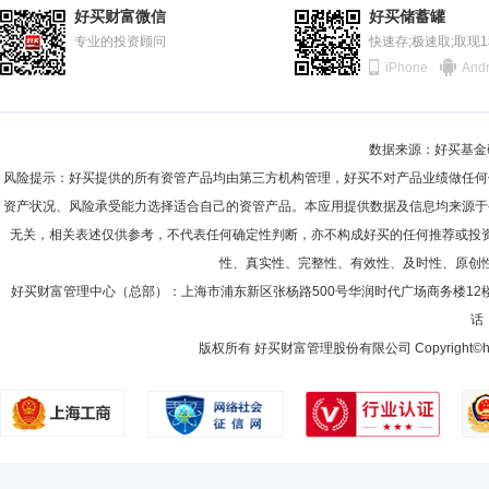
2011-06-30
73.15%
李赛兰女士：法学硕士，高级会计师，CPA。历任北海国际信托投资公
好买财富微信
好买储蓄罐
理兼财务经理，国海证券有限责任公司计划财务部财务人员、上海圆明园
2010-12-31
专业的投资顾问
64.85%
快速存;极速取;取现
限公司监事。现任国海富兰克林基金管理有限公司财务总监。
iPhone
Andr
2010-06-30
79.30%
2009-12-31
81.07%
数据来源：好买基金研究
2009-06-30
80.27%
风险提示：好买提供的所有资管产品均由第三方机构管理，好买不对产品业绩做任何
2008-12-31
85.16%
资产状况、风险承受能力选择适合自己的资管产品。本应用提供数据及信息均来源于
无关，相关表述仅供参考，不代表任何确定性判断，亦不构成好买的任何推荐或投
2008-06-30
87.24%
性、真实性、完整性、有效性、及时性、原创
2007-12-31
94.57%
好买财富管理中心（总部）：上海市浦东新区张杨路500号华润时代广场商务楼12
话：
2007-06-30
96.64%
版权所有 好买财富管理股份有限公司 Copyright©howbuy.co
2006-12-31
79.63%
2006-06-30
2.84%
2005-12-31
40.19%