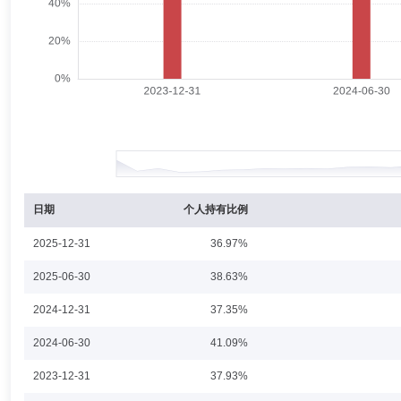
季勇
副总经理
学历：博士
任职日期：2022-03-01
季勇先生：金融学博士，中共党员，经济师。历任中国建设银行计划财务
（现“金元顺安基金管理有限公司”）机构理财部总监，国海富兰克林基
部董事总经理，太平基金管理有限公司副总经理、董事、助理总经理。现
于意
副总经理
学历：硕士
任职日期：2019-09-04
于意女士：管理学硕士，中共党员，经济师、注册会计师。历任上海银行
理基金管理有限公司子公司监事，上海源实资产管理有限公司运营总监、
日期
个人持有比例
2025-12-31
36.97%
张志强
投资决策委员会成员
学历：硕士
任职日期：200
2025-06-30
38.63%
张志强先生：CFA，纽约州立大学（布法罗）计算机科学硕士，中国科学技术大
2024-12-31
37.35%
管理有限公司高级数量分析师，国海富兰克林基金管理有限公司首席数量
国富沪深300指数增强基金及国富中证100指数增强分级基金基金经理、
2024-06-30
41.09%
2023-12-31
37.93%
徐成
投资决策委员会成员
学历：硕士
任职日期：2022-0