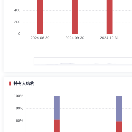
Maverick Wong
独立董事
学历：硕士
任职日期：202
Maverick Wong先生：CFA，航空航天理学硕士。历任GIC特
限公司常务董事兼私募股权投资负责人，CBC集团（即康桥资本）常务董事兼首席运营官
Sequitur Energy Resources LLC董事，国海富兰克林基金管理有限
过志英
独立董事
学历：硕士
任职日期：2021-08-23
过志英女士：1971年10月生于上海，汉族，籍贯江苏吴县（江苏苏州市）
经济专业在职研究生班结业。2011年10月起任上海市浦东新区金融
公司、杭州景湖股权投资有限公司、上海似吾六依咨询有限责任公司任职
持有人结构
施宇澄
独立董事
学历：硕士
任职日期：2019-03-25
施宇澄先生：工商管理学硕士。历任中国人寿资产管理有限公司独立董事
交易所上市基金)独立董事。现任国海富兰克林基金管理有限公司独立董事