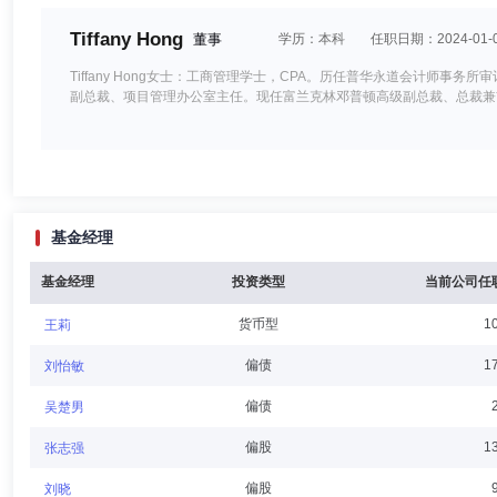
Tiffany Hong
董事
学历：本科
任职日期：2024-01-
Tiffany Hong女士：工商管理学士，CPA。历任普华永道会计师事务所审
副总裁、项目管理办公室主任。现任富兰克林邓普顿高级副总裁、总裁兼首席
徐荔蓉
董事,总经理（总裁）,投资决策委员会成员,投资总监
基金经理
徐荔蓉先生：CFA，CPA(非执业)，律师(非执业)，中央财经大学经济学硕士。
理。2008.02-2010.09.29申万巴黎基金管理有限公司基金经理。20
限公司研究分析部总经理；2012.09.25-至今任国海富兰克林基金管理
基金经理
投资类型
当前公司任
资总监、研究分析部总经理，国富中国收益混合基金、国富潜力组合股票
货币型
1
王莉
林世娟
董事,副董事长
学历：本科
任职日期：2024-07-
偏债
1
刘怡敏
林世娟女士：南洋理工大学会计学士，注册会计师。曾任普华永道税务高级职员，CMG First 
偏债
吴楚男
太区会计经理、亚太区董事/财务控制人员、亚太区副总裁兼财务负责人、副总裁兼国际税务
官、富兰克林邓普顿私募基金管理(上海)有限公司董事、富兰克林邓普顿
偏股
1
张志强
偏股
刘晓