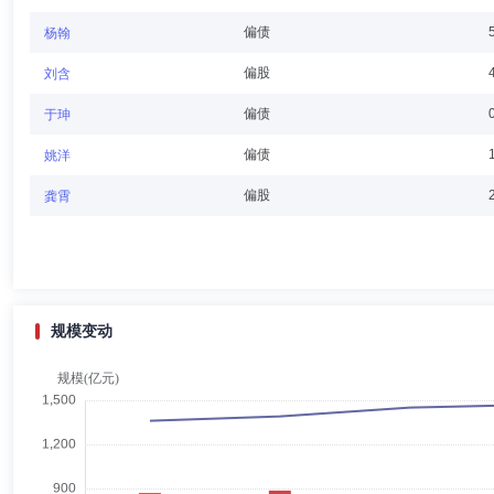
汪涛
董事,投资决策委员会成员
学历：硕士
任职日期：20
偏债
杨翰
汪涛先生：毕业于谢菲尔德大学，金融学硕士研究生。1998年8月起
偏股
刘含
司、宁波银行股份有限公司市场代表、销售经理、产品经理、产品主管、
长，平安基金管理有限公司副总经理。2020年3月加入申万菱信基金，
偏债
于珅
偏债
姚洋
金杰
董事
学历：本科
任职日期：2022-06-29
偏股
龚霄
金杰先生：大学本科。1994年起从事金融相关工作，曾任职于万国证
规模变动
杨晔
独立董事
学历：博士
任职日期：2022-09-20
杨晔女士：独立董事，博士研究生。2005年9月起任职于上海财经大