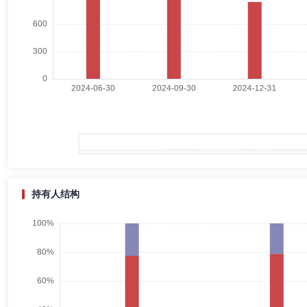
马晨光
独立董事
学历：硕士
任职日期：2022-06-29
马晨光女士：中国国籍，无境外永久居留权，硕士学历，硕士研究生导师
浦东新区法律服务业协会副会长，兼任古鳌科技独立董事。
丁亮华
独立董事
学历：博士
任职日期：2025-07-02
丁亮华先生：申万菱信基金管理有限公司独立董事，博士研究生。曾任职
持有人结构
付娟
总经理助理
学历：博士
任职日期：2026-07-03
付娟女士：会计学博士，具有基金从业资格。历任申银万国证券研究所分
理、农银汇理中小盘混合型基金基金经理、农银汇理海棠三年定期开放混
济混合型证券投资基金、申万菱信乐享混合型证券投资基金、申万菱信乐
合型证券投资基金、申万菱信乐融一年持有期混合型证券投资基金基金经