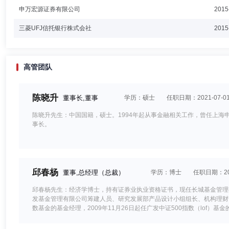
申万宏源证券有限公司
2015
三菱UFJ信托银行株式会社
2015
高管团队
陈晓升
董事长,董事
学历：硕士
任职日期：2021-07-0
陈晓升先生：中国国籍，硕士。1994年起从事金融相关工作，曾任上海
事长。
邱春杨
董事,总经理（总裁）
学历：博士
任职日期：202
邱春杨先生：经济学博士，持有证券业执业资格证书，现任长城基金管理有限公
发基金管理有限公司筹建人员、研究发展部产品设计小组组长、机构理财部副
数基金的基金经理，2009年11月26日起任广发中证500指数（lo
2018年11月2日至2020年7月11日担任广发基金管理有限公司督察长。