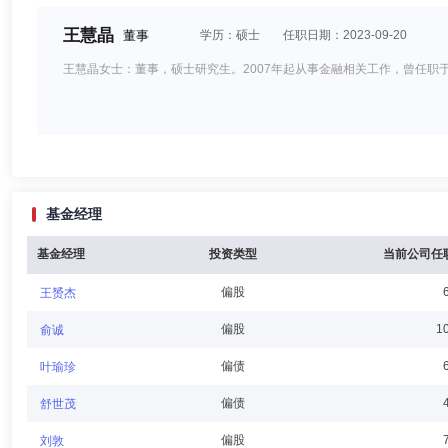
王慧晶
董事
学历：硕士
任职日期：2023-09-20
王慧晶女士：董事，硕士研究生。2007年起从事金融相关工作，曾任
上野由喜
董事
学历：硕士
任职日期：2025-03-31
基金经理
上野由喜先生：申万菱信基金管理有限公司董事，硕士研究生。1996年4
Sentier Investors等，现任三菱UFJ信托银行株式会社执行官、资产管
基金经理
投资类型
当前公司任
偏股
王赟杰
田中清和
董事
学历：本科
任职日期：2025-10-12
偏股
1
俞诚
田中清和先生：申万菱信基金管理有限公司董事，大学学历。2014年9
偏债
叶瑜珍
全球资产管理室副室长。
偏债
舒世茂
偏股
刘敦