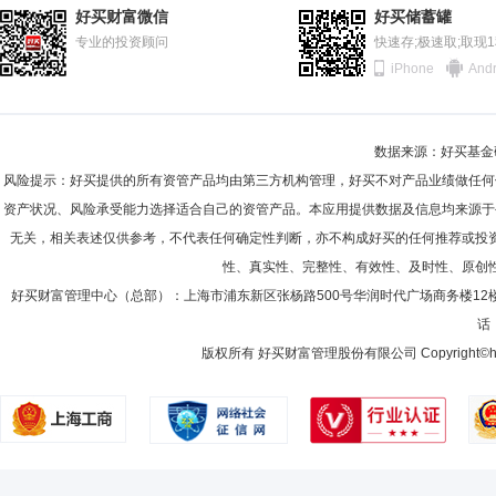
2011-06-30
76.60%
好买财富微信
好买储蓄罐
2010-12-31
专业的投资顾问
85.99%
快速存;极速取;取现
iPhone
Andr
2010-06-30
90.53%
2009-12-31
60.38%
数据来源：好买基金研究
2009-06-30
82.41%
风险提示：好买提供的所有资管产品均由第三方机构管理，好买不对产品业绩做任何
2008-12-31
75.01%
资产状况、风险承受能力选择适合自己的资管产品。本应用提供数据及信息均来源于
无关，相关表述仅供参考，不代表任何确定性判断，亦不构成好买的任何推荐或投
2008-06-30
91.80%
性、真实性、完整性、有效性、及时性、原创
2007-12-31
91.99%
好买财富管理中心（总部）：上海市浦东新区张杨路500号华润时代广场商务楼12
话：
2007-06-30
90.50%
版权所有 好买财富管理股份有限公司 Copyright©howbuy.co
2006-12-31
30.95%
2006-06-30
58.68%
2005-12-31
67.32%
2005-06-30
71.77%