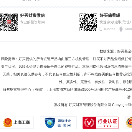
2011-12-31
74.34%
陈瀛
投资决策委员会成员
任职日期：2025-09-12
2011-06-30
73.05%
陈瀛先生：诺安基金管理有限公司国际业务部总经理、投资决策委员会成
好买财富微信
好买储蓄罐
2010-12-31
专业的投资顾问
84.60%
快速存;极速取;取现
iPhone
Andr
2010-06-30
87.35%
2009-12-31
86.61%
田冲
首席信息官,副总经理
学历：硕士
任职日期：2019-
数据来源：好买基金研究
2009-06-30
89.63%
田冲先生：副总经理兼首席信息官，硕士。曾任深圳市邮电局红荔储汇证
风险提示：好买提供的所有资管产品均由第三方机构管理，好买不对产品业绩做任何
络金融部总监，公司总裁助理。现任公司副总经理兼首席信息官。
2008-12-31
92.34%
资产状况、风险承受能力选择适合自己的资管产品。本应用提供数据及信息均来源于
无关，相关表述仅供参考，不代表任何确定性判断，亦不构成好买的任何推荐或投
2008-06-30
94.62%
性、真实性、完整性、有效性、及时性、原创
2007-12-31
96.54%
好买财富管理中心（总部）：上海市浦东新区张杨路500号华润时代广场商务楼12
话：
2007-06-30
93.32%
版权所有 好买财富管理股份有限公司 Copyright©howbuy.co
2006-12-31
19.29%
2006-06-30
37.41%
2005-12-31
44.70%