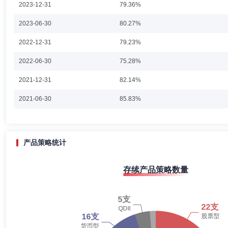
2023-12-31
79.36%
张乐赛
投资决策委员会成员
学历：硕士
任职日期：202
2023-06-30
80.27%
张乐赛先生：董事。中南财经政法大学经济学硕士，现任鑫元基金管理有
2022-12-31
79.23%
任诺安基金债券型、保本型、货币型基金的基金经理、鑫元基金管理有限
2022-06-30
75.28%
2021-12-31
82.14%
杨谷
投资决策委员会成员,投资总监
学历：硕士
任职日期
2021-06-30
85.83%
杨谷先生：经济学硕士,CFA,具有基金从业资格。曾任职于平安证券公
司副总经理。2006年11月至2007年11月任诺安价值增长股票证券投资
2020-12-31
86.07%
型证券投资基金基金经理。2006年2月起任诺安先锋混合型证券投资基金
2020-06-30
83.85%
产品策略统计
2019-12-31
80.98%
宋青
投资决策委员会成员
学历：本科
任职日期：2020-0
存续产品策略数量
2019-06-30
64.07%
宋青先生：学士学位，具有基金从业资格。曾先后任职于香港富海企业有
易、证券投资、固定收益及贵金属商品交易等投资工作。2010年10月加
2018-12-31
59.47%
能源股票证券投资基金(LOF)基金经理，2019年2月起任诺安精选价值
2018-06-30
55.38%