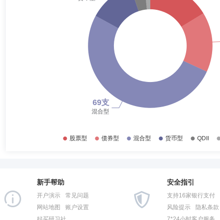
2017-12-31
55.81%
孔宪政
投资决策委员会成员
学历：博士
任职日期：202
2017-06-30
64.29%
孔宪政先生：美国康奈尔大学应用经济学博士、波士顿学院经济学硕士、
资产管理有限公司投资部投资经理、蜂巢基金管理有限公司基金经理。202
2016-12-31
56.95%
发起式证券投资基金基金经理、诺安汇利灵活配置混合型证券投资基金基金
沪深300指数增强型证券投资基金及诺安中证500指数增强型证券投资基
2016-06-30
57.78%
2015-12-31
51.08%
邓心怡
投资决策委员会成员
学历：硕士
任职日期：202
2015-06-30
57.95%
邓心怡女士：硕士研究生，曾任职于中国对外贸易信托有限公司，从事投资
票型证券投资基金基金经理，2022年10月起任诺安平衡证券投资基金基
2014-12-31
80.86%
金基金经理，2023年6月起任诺安稳健回报灵活配置混合型证券投资基
2014-06-30
73.36%
2013-12-31
83.21%
韩冬燕
投资决策委员会成员
学历：硕士
任职日期：201
2013-06-30
75.70%
韩冬燕女士：硕士，多年证券从业经验，具有基金从业资格。曾任职于华
司总经理助理、权益投资事业部总经理。2019年4月至2023年9月任诺
新手帮助
安全指引
2012-12-31
75.01%
混合型证券投资基金基金经理，2017年6月起任诺安行业轮动混合型证券
开户演示
常见问题
支持16家银行支付
2012-06-30
69.49%
网站地图
账户设置
风险提示
隐私条款
好买研习社
7*24小时客户服务