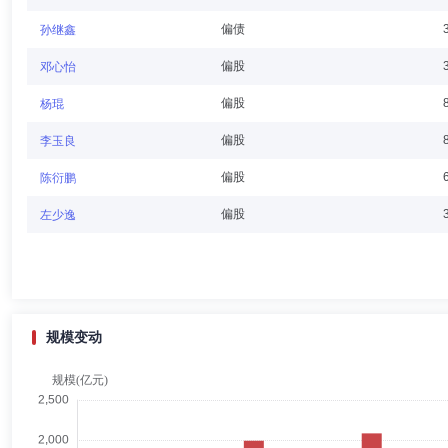
偏债
孙继鑫
李强
董事
学历：博士
任职日期：2021-08-26
偏股
邓心怡
李强先生：董事长，博士。自1995年7月加入中化集团，曾先后在中
偏股
杨琨
公厅，中国中化集团有限公司金融事业部，中化资本有限公司等多个公司
董事长，中宏人寿保险有限公司副董事长，中国信托业协会会长，诺安基
偏股
李玉良
偏股
陈衍鹏
刘翔
董事,总经理（总裁）
学历：硕士
任职日期：2026-
偏股
左少逸
刘翔先生：中国国籍，硕士学历。历任中国化工进出口总公司财务部投资
有限公司总经理、中化资本创新投资有限公司总经理、中化创科私募基金管
理有限公司副总经理。
规模变动
钱学宁
独立董事
学历：博士
任职日期：2020-09-04
钱学宁先生：独立董事，博士。历任联华国际信托投资公司上海首席代表
席经济学家论坛学术秘书长，上海北外滩国际金融学会常务理事，上海首
董事。