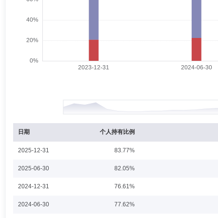
秦江卫
监事,监事会主席（监事长）
学历：硕士
任职日
秦江卫先生：监事，硕士。历任太原双喜轮胎工业股份有限公司全面质量
理助理、稽核法律部副总经理、风险法规部总经理(期间曾兼任公司第二
党委委员，诺安基金管理有限公司监事会主席。
戴宏明
监事
学历：本科
任职日期：2007-06-28
戴宏明先生：监事。历任浙江证券深圳营业部交易主管，国泰君安证券蔡
监。
日期
个人持有比例
2025-12-31
83.77%
俞任君
监事
学历：本科
任职日期：2023-04-18
2025-06-30
82.05%
俞任君先生：监事，本科。历任深圳资富(集团)有限公司行政办公室主任、Simp
2024-12-31
76.61%
限公司，现任综合管理部副总经理。
2024-06-30
77.62%