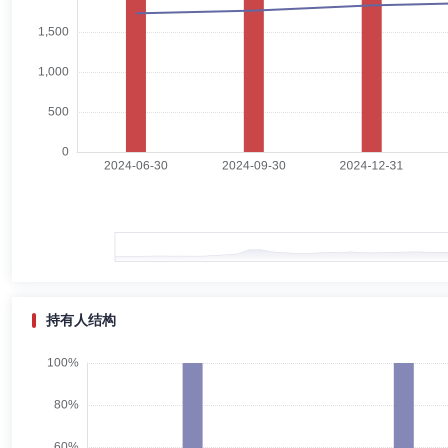
高蔚卿
独立董事
学历：博士
任职日期：2025-04-24
高蔚卿先生：独立董事，博士。历任北京市委办公厅干部，中国中钢集团
德恒律师事务所律师，担任北京仲裁委员会仲裁员、新华社投资评审委员
王斌
独立董事
学历：本科
任职日期：2025-04-24
王斌先生：独立董事，学士。历任中石化扬子石化有限公司物资装备部工
旺技术服务有限公司法定代表人、执行董事兼总经理等。现任明骏南京供
司法定代表人、执行董事兼总经理，托旺数算电(上海)科技有限公司法定
服务合伙企业(有限合伙)执行事务合伙人，宁波梅山保税港区托旺投资管
控股有限公司法定代表人、执行董事兼总经理，诺安基金管理有限公司独
持有人结构
李学君
督察长（督察员）
学历：本科
任职日期：2021-
李学君女士：督察长，学士。曾任职于海关总署秦皇岛海关学校、北京海关
督察长。