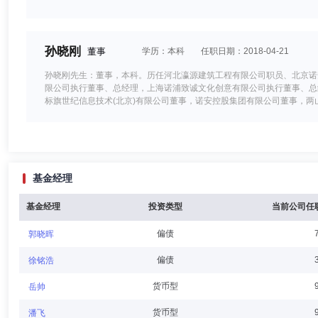
孙晓刚
董事
学历：本科
任职日期：2018-04-21
孙晓刚先生：董事，本科。历任河北瀛源建筑工程有限公司职员、北京诺
限公司执行董事、总经理，上海诺浦致诚文化创意有限公司执行董事、总
标旗世纪信息技术(北京)有限公司董事，诺安控股集团有限公司董事，两
卫濛濛
董事
学历：硕士
任职日期：2022-03-16
基金经理
卫濛濛女士：董事，硕士。历任中国对外经济贸易信托有限公司理财服务中
理(期间曾兼任证券信托事业部综合部总经理)、财富管理中心总经理(期
理、董事，中启私募基金管理(海南)有限公司董事长，远东宏信有限公
基金经理
投资类型
当前公司任
保障基金理事会理事，诺安基金管理有限公司董事。
偏债
郭晓晖
秦文杰
董事,副董事长
学历：博士
任职日期：2021-06-
偏债
徐铭浩
秦文杰先生：副董事长，博士研究生学历。历任中银国际亚洲有限公司高
货币型
岳帅
紫轩恒远科技有限公司执行董事、经理、财务负责人，深圳鸿利昌电子科
副董事长。
货币型
潘飞