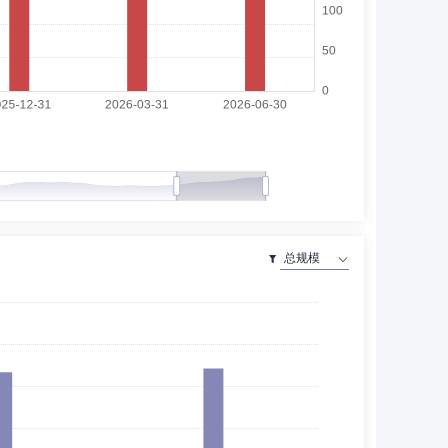
2008年加入中投并负责不同范畴的职务包括另类资产、直
究员及顾问，工作范畴涵盖资产管理、私募基金、对冲基金、
01年期间，周先生为香港期货结算有限公司的行政总裁及香
展开
该银行于中国的投资银行、商业银行、资产管理及私人银行业
任香港铁路有限公司独立非执行董事。
历任监察稽核部副总监，监察稽核部总监。
助理。现任摩根基金管理(中国)有限公司副总经理。