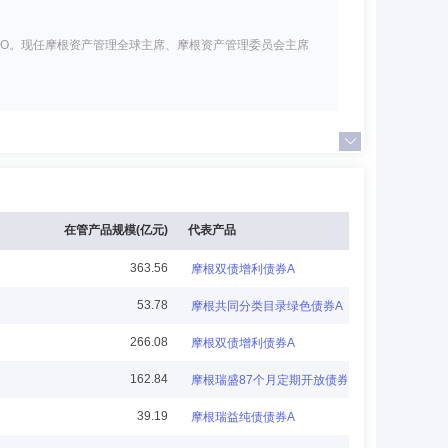
球投资管理业务CEO。现任摩根资产管理全球主席、摩根资产管理委员会主席
)有限公司(原上投摩根基金管理有限公司)，历任行业专
时担任摩根智选30混合型证券投资基金基金经理，自2013年
自2019年3月起同时担任摩根中国优势证券投资基金基金经
展开
在管产品规模(亿元)
代表产品
投资基金基金经理。
363.56
摩根双债增利债券A
53.78
摩根共同分类目录绿色债券A
花旗银行和施罗德资本管理公司担任权益投资组合经理。现任摩
266.08
摩根双债增利债券A
162.84
摩根瑞盛87个月定期开放债券
39.19
摩根瑞益纯债债券A