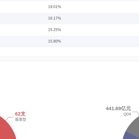
摩根资产管理（美国）资产和财富管理运营执行董事、首席运营官。曾就读于美国罗格斯大
19.01%
16.17%
15.25%
2-01
15.80%
融服务总监、嘉信理财（香港）业务发展总监及怡富资产管理（香港）直销业务主管。
16.68%
14.06%
16.53%
任职日期：2023-02-01
17.34%
基金管理有限公司研究员。2014年8月起加入摩根基金管理(中国)有限公司(原上
15.36%
8.49%
8.00%
任职日期：2016-02-25
11.25%
究员。2011年8月起加入摩根基金管理(中国)有限公司(原上投摩根基金管理有限