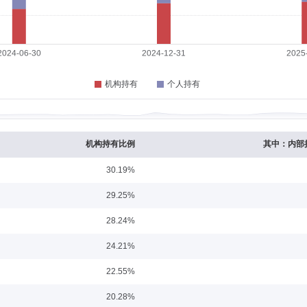
公司、野村东方国际证券有限公司合规总监。现任摩根基金管理(中国)有限公司副总经
09-15
道与营销管理总部总经理，招商基金首席市场官兼渠道业务总部部门负责人。2023年
机构持有比例
其中：内部
30.19%
09-22
29.25%
005年加入上投摩根基金管理有限公司，历任市场经理、市场部副总监，产品及客户
28.24%
24.21%
22.55%
20.28%