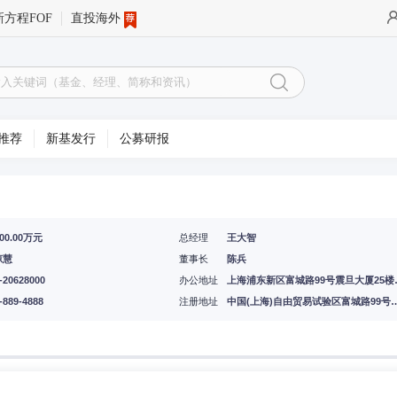
新方程FOF
直投海外
推荐
新基发行
公募研报
000.00万元
总经理
王大智
琼慧
董事长
陈兵
-20628000
办公地址
上海浦东新区富城路99号震旦
-889-4888
注册地址
中国(上海)自由贸易试验区富城路9