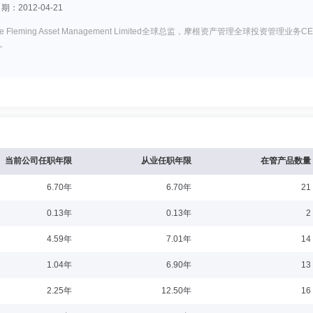
：2012-04-21
Chase Fleming Asset Management Limited全球总监，摩根资产管理全
。
历：硕士
任职日期：2013-03-14
证券、国信证券和中银国际证券，任研究员。2007年10月起加入摩根基金管理(中国
月起担任摩根新兴动力混合型证券投资基金基金经理，自2013年3月至2015年9月同
基金基金经理，2014年12月起同时担任摩根内需动力混合型证券投资基金基金经理，
当前公司任职年限
从业任职年限
在管产品数量
证券投资基金基金经理，自2022年1月起同时担任摩根沃享远见一年持有期混合型证券
6.70年
6.70年
21
：2022-02-16
0.13年
0.13年
2
管理美国权益投资总监、摩根全球权益投资团队投资组合经理和客户投资组合经理，并曾在
4.59年
7.01年
14
席。
1.04年
6.90年
13
2.25年
12.50年
16