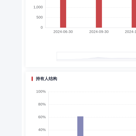
周元先生：于中国北京大学及美国布兰迪斯大学接受教育。周
接投资、资产配置，以及金融和库务。在这之前，周先生带领
风险模式、金融软件架构及财务市场改革；并且曾为中国证券
港期货交易所有限公司的财务总监，负责交易所的财务、库务
务。自1988年至1994年期间，周先生任职于波士顿的
邹树波
督察长（督察员）
学历：本科
任
邹树波先生：获管理学学士学位。曾任天健会计师事务所高
持有人结构
刘富伟
副总经理
学历：硕士
任职日期：202
刘富伟先生：中国籍，研究生、硕士，已取得基金从业资格
郭海明
副总经理
学历：硕士
任职日期：202