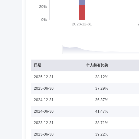
郭海明女士：硕士研究生。曾任摩根士丹利证券(中国)有限
刘非
副总经理
学历：硕士
任职日期：2023-
刘非女士：研究生、硕士。曾任易方达基金董事总经理、渠
日期
个人持有比例
2025-12-31
38.12%
郭鹏
副总经理
学历：硕士
任职日期：2016-
2025-06-30
37.29%
郭鹏先生：毕业于上海财经大学，获企业管理硕士学位。2
2024-12-31
36.37%
具有基金从业资格。
2024-06-30
41.47%
2023-12-31
38.71%
Nora Choi-Lee
监事
任职日期：2025-01-16
2023-06-30
39.22%