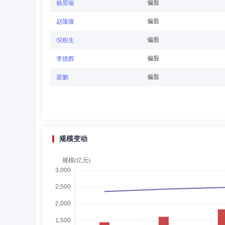
胡海兰
董事,副总经理
学历：本科
任职日期
偏股
杨景喻
胡海兰女士：学士学位。曾任法国巴黎银行上海分行财务主
偏股
赵隆隆
偏股
倪权生
偏股
李德辉
曾翀
独立董事
任职日期：2020-02-26
偏股
梁鹏
曾翀先生：1978年2月获英国特许公认会计师公会资深会员，
8月至2016年3月为香港证监会产品咨询委员会委员，
香港房屋协会资金管理特设委员会成员，以及另类投资管理
现任香港铁路有限公司退休计划独立董事。
规模变动
Matthew BERSANI
独立董事
学历：博
Matthew BERSANI先生：美国哥伦比亚大学法学
管理有限公司独立董事。
周元
独立董事
任职日期：2025-01-16