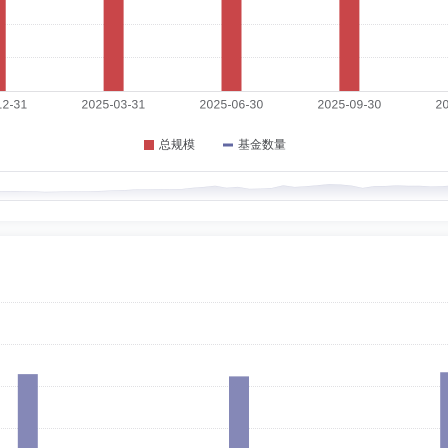
元先生于2016年6月退休前为中国投资有限责任公司(「中投」)的首席策略官。他于
芝加哥商业交易所的亚洲业务发展部。自2001年至2005年期间，他任职财务研
监督管理委员会及上海期货交易所及多间外资公司提供顾问服务。自1998年至20
、风险及结算部门。自1994年至1998年期间，他担任瑞士银行中国区主管负责
道富银行，并创立及主管其研究部门。在这之前，周先生于美国布兰迪斯大学任教。现亦
职日期：2017-09-21
级项目经理、上海证监局主任科员；2011年5月起加入上投摩根基金管理有限公司，
4-01-18
，曾任鹏华基金管理有限公司机构理财部总经理，摩根基金管理(中国)有限公司总经理
4-10-25