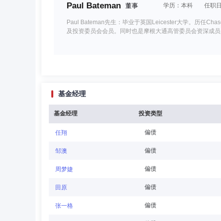
Paul Bateman
董事
学历：本科
任职日期
Paul Bateman先生：毕业于英国Leicester大学。历任
及投资委员会会员。同时也是摩根大通高管委员会资深成员
杜猛
董事,副总经理,投资决策委员会成员
学
基金经理
杜猛先生：南京大学经济学硕士，先后任职于天同证券、中原
家、摩根中国优势证券投资基金基金经理助理。自2011年7
5月至2014年12月同时担任摩根成长动力混合型证券投资
基金经理
投资类型
理，自2021年1月起同时担任摩根远见两年持有期混合型
偏债
任翔
Paul Quinsee
董事
学历：本科
任职日期
偏债
邹澳
Paul Quinsee：董事，学士学位。曾任摩根资产
偏债
周梦婕
根资产管理全球权益投资总监、资产管理投资委员会联合主
偏债
田原
偏债
张一格