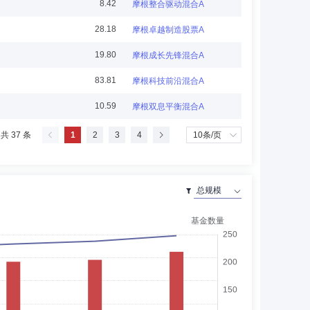
8.42
摩根整合驱动混合A
28.18
摩根卓越制造股票A
19.80
摩根成长先锋混合A
83.81
摩根科技前沿混合A
10.59
摩根双息平衡混合A
自2008年至2016年担任该马会集团财务部主管。2010年
共 37 条
1
2
3
4
育信托基金和警察教育及福利信托基金投资咨询委员会主席，
独立非执行董事以及安联环球投资香港有限公司兼职顾问。
展开
京办事处负责人。现为克利夫集团合伙人、创始人，上投摩根基金