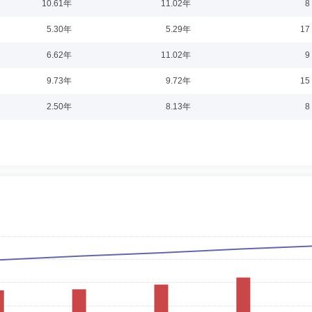
：2023-11-24
10.61年
11.02年
8
管。现任摩根基金管理（中国）有限公司财务部总监兼行政部总监。
5.30年
5.29年
17
6.62年
11.02年
9
9.73年
9.72年
15
2.50年
8.13年
8
并自1983年2月起一直为资深会员。 曾先生自1995年以来一直任职于香港赛马会，并
协康会名誉司库和执行委员会和投资小组委员会成员，戴麟趾爵士康乐基金、警察子女教
协会（AIMA）全球投资者指导委员会成员。 现为独立顾问，宝积资本控股有限公司
士
任职日期：2023-02-01
院法学博士。曾任谢尔曼·思特灵律师事务所（香港）合伙人，及保罗·韦斯律师事务所北