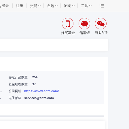
登录
注册
交易
自选
浏览
工具
好买基金
储蓄罐
臻财VIP
存续产品数量
254
基金经理数量
37
大厦25楼,上海市浦东新区福山路455号全华信息大厦4楼上投摩根客户关怀中心
公司网址
https://www.cifm.com/
9号震旦国际大楼25楼
电子邮箱
services@cifm.com