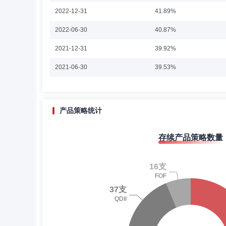
Nora Choi-Lee：曾任瑞士联合银行董事总经理、
2022-12-31
41.89%
2022-06-30
40.87%
2021-12-31
39.92%
陈俊祺
监事
学历：本科
任职日期：2023-0
2021-06-30
39.53%
陈俊祺：监事，学士学位。 曾任美国运通银行（香港）金
2020-12-31
34.33%
2020-06-30
39.57%
产品策略统计
2019-12-31
24.52%
李德辉
投资决策委员会成员
学历：博士
存续产品策略数量
2019-06-30
23.54%
李德辉先生：上海交通大学生物医学工程博士。曾任农银汇理
助理、基金经理、高级基金经理，现任资深基金经理。
2018-12-31
22.15%
2018-06-30
27.11%
2017-12-31
25.60%
朱晓龙
投资决策委员会成员
学历：硕士
2017-06-30
26.98%
朱晓龙先生：硕士研究生，曾任平安资产管理有限责任公司研