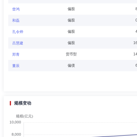
偏股
曾鸿
田中荣治
独立董事
学历：硕士
任职日期：2022-12-0
偏股
和磊
田中荣治先生：独立董事，硕士，曾任职于野村证券株式会社、瑞穗证券
偏股
孔令烨
役社长。
偏股
1
吕慧建
货币型
1
郑青
吴冠雄
独立董事
学历：硕士
任职日期：2025-11-18
偏债
董辰
吴冠雄先生：独立董事，硕士，1999年加入天元律师事务所，历任事
规模变动
尹雷
独立董事
学历：硕士
任职日期：2024-01-19
尹雷先生：独立董事，硕士，曾任深圳证券交易所经理、麦顿投资副总裁
门云尚汇影影视文化有限公司董事长。