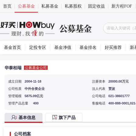
首页
公募基金
私募基金
私募股权
固定收益
新方程FOF
基金首页
定投专区
基金净值
基金排名
好买推荐
新
华泰柏瑞
公募基金公司
成立日期
2004-11-18
注册资本
20000.00万元
公司性质
中外合资企业
法人代表
贾波
管理规模
5875.09亿元
公司电话
021-38601777
管理产品总量
400
客服电话
400-888-0001,021
基本信息
旗下产品
公司档案