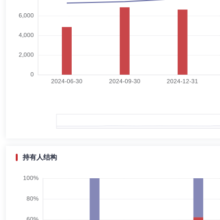
刘俊彦
独立董事
任职日期：2026-07-22
刘俊彦：华泰柏瑞基金管理有限公司独立董事。
莫倩
总经理助理,投资决策委员会成员
任职日期：2022-07-0
莫倩女士：总经理助理。华泰柏瑞基金管理有限公司权益投资决策委员会
持有人结构
沈雪峰
总经理助理,投资决策委员会成员
学历：硕士
沈雪峰女士：中国国籍，上海财经大学经济学硕士。历任安徽省国际信托
定收益证券管理总部副总经理、研究所副所长；华富基金管理公司资深研究
2013年2月7日至2015年6月19日任华泰柏瑞价值增长股票型证券投资
年8月至2015年6月任华泰柏瑞盛世中国股票型证券投资基金的基金经理