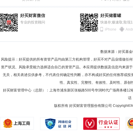
2011-12-31
71.42%
杨宇
监事
学历：硕士
任职日期：2025-11-18
2011-06-30
73.44%
杨宇先生：监事，硕士。2016年7月加入华泰柏瑞基金管理有限公司，
好买财富微信
好买储蓄罐
2010-12-31
专业的投资顾问
70.70%
快速存;极速取;取现
iPhone
Andr
2010-06-30
70.91%
2009-12-31
71.71%
徐珊
监事
学历：硕士
任职日期：2026-03-26
数据来源：好买基金研究
2009-06-30
77.22%
徐珊女士：监事，毕业于澳大利亚悉尼大学金融、会计专业，获硕士学位
风险提示：好买提供的所有资管产品均由第三方机构管理，好买不对产品业绩做任何
营业部负责人、总经理，上海国宾路营业部总经理，上海武定路营业部总
2008-12-31
87.84%
资产状况、风险承受能力选择适合自己的资管产品。本应用提供数据及信息均来源于
经理。
无关，相关表述仅供参考，不代表任何确定性判断，亦不构成好买的任何推荐或投
2008-06-30
81.57%
性、真实性、完整性、有效性、及时性、原创
2007-12-31
86.12%
陈健
好买财富管理中心（总部）：上海市浦东新区张杨路500号华润时代广场商务楼12
监事
学历：硕士
任职日期：2026-01-19
话：
2007-06-30
16.33%
陈健先生：监事、硕士。曾任职于怡和集团(香港)、奇胜(香港)、霍尼韦尔(澳大利亚)、波士顿咨
Capital(香港)，现任盈科拓展集团(香港)高级副总裁及Heron View Part
版权所有 好买财富管理股份有限公司 Copyright©howbuy.co
2006-12-31
10.09%
2006-06-30
68.97%
2005-12-31
29.05%