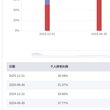
起任华泰柏瑞品质优选混合型证券投资基金的基金经理。2020年9月起
康珂
督察长（督察员）
学历：硕士
任职日期：2026-08
康珂女士：硕士研究生，曾任职于富友证券经纪有限公司稽核部、第一证
监、总监。2024年5月起任公司总经理助理兼合规法律部总监。
王文慧
副总经理
学历：硕士
任职日期：2024-07-02
王文慧女士：副总经理，经济学硕士。2005年2月加入华泰柏瑞基金
监、总经理助理兼券商业务部总监，现任公司副总经理兼券商业务部总监
日期
个人持有比例
2025-12-31
30.59%
柳军
副总经理,投资决策委员会成员
学历：硕士
任职日期
2025-06-30
31.37%
柳军先生：复旦大学财务管理硕士。2000-2001年任上海汽车集团财务
2024-12-31
33.60%
部总监、指数投资部总监、总经理助理兼指数投资部总监，现任公司副总经理
瑞上证中小盘ETF基金、华泰柏瑞上证中小盘ETF联接基金基金经理。2
2024-06-30
37.77%
经理。2015年2月起任指数投资部总监。2015年5月起任华泰柏瑞中证
11月任华泰柏瑞锦利灵活配置混合型证券投资基金和华泰柏瑞裕利灵活配置