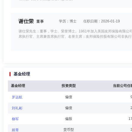
谢仕荣
董事
学历：博士
任职日期：2026-01-19
谢仕荣先生：董事，学士、荣誉博士。1961年加入美国友邦保险有限公司
席执行官、主席兼首席执行官、名誉主席；友邦保险控股有限公司非执行董
崔春
董事,总经理（总裁）,投资决策委员会成员
学历：硕
基金经理
崔春女士：硕士，毕业于清华大学五道口金融学院货币银行学专业。曾任
处长；嘉实基金管理有限公司固定收益部总监；中国国际金融股份有限公
理、董事长。2025年10月加入华泰柏瑞基金管理有限公司，现任公司总
基金经理
投资类型
当前公司任
偏债
罗远航
刘晓冰
董事
任职日期：2026-03-26
偏债
刘礼彬
刘晓冰先生：董事。1993年12月进入华泰证券股份有限公司，曾任
偏股
1
柳军
分公司总经理等职务。现任华泰证券股份有限公司上海分公司总经理。
货币型
姬青