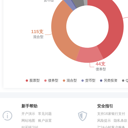
2017-12-31
32.07%
董辰
副总经理,投资决策委员会成员
学历：硕士
任职日期
2017-06-30
23.95%
董辰先生：上海理工大学金融学硕士。曾任长江证券首席分析师，2016
证券投资基金的基金经理。2020年8月起任华泰柏瑞新利灵活配置混合
2016-12-31
16.37%
基金、华泰柏瑞享利灵活配置混合型证券投资基金的基金经理。2021年6月
基金的基金经理。2022年4月至2023年6月任华泰柏瑞恒悦混合型证券
2016-06-30
16.04%
持有期混合型证券投资基金的基金经理。2023年5月起任华泰柏瑞轮动精
任华泰柏瑞集利债券型证券投资基金基金经理。2026年4月起任华泰柏
2015-12-31
13.96%
房伟力
副总经理
学历：硕士
任职日期：2008-06-05
2015-06-30
24.47%
房伟力先生：副总经理，硕士，1997-2001年任上海证券交易所登记结算
限公司总经理助理。
2014-12-31
27.58%
2014-06-30
33.09%
2013-12-31
39.93%
刘声
监事
学历：硕士
任职日期：2022-12-06
2013-06-30
42.02%
刘声先生：监事，硕士。2011年7月加入华泰柏瑞基金管理有限公司，
新手帮助
安全指引
2012-12-31
35.38%
开户演示
常见问题
支持16家银行支付
2012-06-30
26.14%
网站地图
账户设置
风险提示
隐私条款
好买研习社
7*24小时客户服务