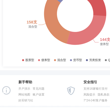
2017-06-30
39.16%
修世宇先生：清华大学会计学专业博士；多年证券从业经验；先后在工银
2014年10月22日至2018年2月27日，担任工银高端制造行业股票型基金
2016-12-31
36.31%
信高端制造行业股票型证券投资基金基金经理；2022年9月9日至今，担
2016-06-30
38.42%
2015-12-31
50.06%
赵蓓
投资决策委员会成员
学历：硕士
任职日期：2021-0
2015-06-30
57.29%
赵蓓女士：硕士研究生。多年证券从业经验；曾在中再资产管理股份有限公
医疗保健行业股票型基金基金经理；2015年4月28日至今，担任工银瑞信
2014-12-31
73.05%
银瑞信医药健康行业股票型证券投资基金基金经理。
2014-06-30
82.01%
2013-12-31
82.86%
欧阳凯
投资决策委员会成员
学历：硕士
任职日期：201
2013-06-30
61.51%
欧阳凯先生：中国国籍，硕士。曾任中海基金管理有限公司基金经理；20
经理，2011年12月27日至2017年4月21日担任工银保本混合基金基金
新手帮助
安全指引
2012-12-31
72.66%
投资基金)基金经理，2013年6月26日至2018年2月27日，担任工银瑞
开户演示
常见问题
支持16家银行支付
至今，担任工银新财富灵活配置混合型基金基金经理，2015年5月26日
2012-06-30
68.15%
网站地图
账户设置
风险提示
隐私条款
好买研习社
7*24小时客户服务
2011-12-31
58.36%
郝炜
首席风险官,督察长（督察员）
学历：硕士
任职日期