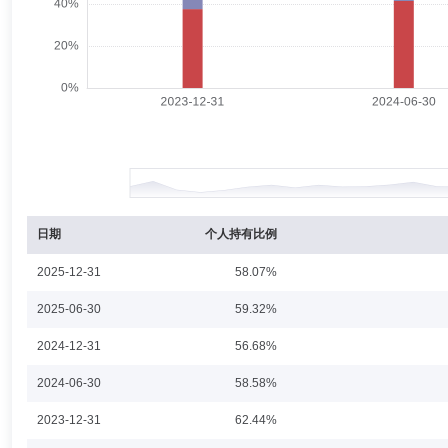
谷衡
投资决策委员会成员
学历：硕士
任职日期：2024-1
谷衡先生：中国国籍，硕士研究生学历，先后在华夏银行总行担任交易员，在
券型发起式证券投资基金；2013年1月28日至今，担任工银瑞信60天理财
瑞信财富快线货币市场基金基金经理；2015年12月14日至2018年8月
12月7日至2018年3月28日，担任工银瑞信丰益一年定期开放债券型证券投
起，变更为工银瑞信丰淳半年定期开放债券型发起式证券投资基金)基金经理；
今，担任工银瑞信纯债债券型证券投资基金基金经理；2018年2月28日至
发起式证券投资基金基金经理；2018年11月7日至2020年1月9日，
林念
投资决策委员会成员
学历：博士
任职日期：2022-1
林念先生：北京大学宏观经济学博士。曾在光大证券股份有限公司担任宏观
基金基金经理；2020年12月21日至今，担任工银瑞信全球精选股票型证券
担任工银瑞信主题策略混合型证券投资基金基金经理；2022年11月11日至
日期
个人持有比例
瑞信恒嘉一年持有期混合型证券投资基金基金经理；2025年1月24日至
金基金经理。
2025-12-31
58.07%
赵志源
投资决策委员会成员
学历：博士
任职日期：202
2025-06-30
59.32%
赵志源先生：中国国籍，博士研究生。曾任中国人寿保险股份有限公司精算部
2024-12-31
56.68%
合型基金中基金(FOF)基金经理；2026年1月30日至今，担任工银瑞信
2024-06-30
58.58%
2023-12-31
62.44%
杜洋
投资决策委员会成员
学历：硕士
任职日期：2021-0