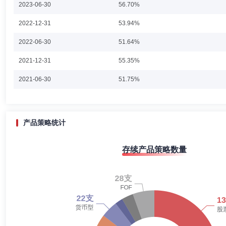
2023-06-30
56.70%
杜洋先生：硕士研究生。多年证券从业经验；2010年加入工银瑞信，现任
2022-12-31
53.94%
年11月2日至2018年10月12日，担任工银瑞信瑞盈18个月定期开放债
2018年3月22日至今，担任工银瑞信稳健成长混合型证券投资基金基金经理
2022-06-30
任工银瑞信战略新兴产业混合型证券投资基金基金经理；2019年12月25
51.64%
开放混合型证券投资基金基金经理；2021年4月26日至今，担任工银瑞
年11月18日至今，担任工银瑞信圆丰三年持有期混合型证券投资基金基
2021-12-31
55.35%
李剑峰
投资决策委员会成员
学历：硕士
任职日期：201
2021-06-30
51.75%
李剑峰先生：毕业于北京大学，获金融学硕士学位，多年证券从业年限。2
究工作；2008年5月加入工银瑞信基金管理有限公司固定收益部任债
2020-12-31
47.02%
2020-06-30
45.29%
产品策略统计
2019-12-31
48.22%
焦文龙
投资决策委员会成员
学历：硕士
任职日期：202
存续产品策略数量
2019-06-30
50.75%
焦文龙先生：中国国籍，经济学硕士。曾任鹏华基金执行总经理，基金经理
活配置混合型证券投资基金基金经理；2022年11月25日至今，担任工
2018-12-31
57.78%
2018-06-30
69.74%
2017-12-31
69.72%
修世宇
投资决策委员会成员
学历：博士
任职日期：202