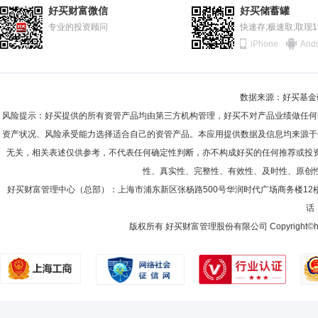
2011-06-30
70.73%
郝炜先生：硕士研究生。2001年4月至2005年6月，任职于中国工商
好买财富微信
好买储蓄罐
有限公司董事，工银瑞信投资管理有限公司董事、副总经理。
2010-12-31
专业的投资顾问
69.59%
快速存;极速取;取现
iPhone
Andr
2010-06-30
74.85%
2009-12-31
71.37%
王建
首席信息官
学历：硕士
任职日期：2022-08-17
数据来源：好买基金研究
2009-06-30
78.50%
王建先生：中国国籍，硕士研究生；1996年7月进入中国工商银行山东分
风险提示：好买提供的所有资管产品均由第三方机构管理，好买不对产品业绩做任何
理；2011年11月至2016年8月，任中国工商银行山东分行信息科技部
2008-12-31
71.28%
资产状况、风险承受能力选择适合自己的资管产品。本应用提供数据及信息均来源于
技部产品专家；2022年6月加入工银瑞信基金管理有限公司，担任专家。
无关，相关表述仅供参考，不代表任何确定性判断，亦不构成好买的任何推荐或投
2008-06-30
76.52%
性、真实性、完整性、有效性、及时性、原创
2007-12-31
85.54%
好买财富管理中心（总部）：上海市浦东新区张杨路500号华润时代广场商务楼12
话：
2007-06-30
66.23%
版权所有 好买财富管理股份有限公司 Copyright©howbuy.co
2006-12-31
37.78%
2006-06-30
61.00%
2005-12-31
75.44%