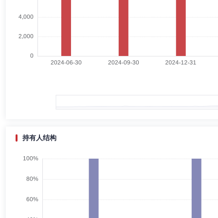
张桦
副总经理,投资决策委员会成员
学历：硕士
任职日期
张桦女士：硕士研究生、硕士。2005年5月加入中国工商银行，历任总行
管理有限公司。
许长勇
副总经理
学历：硕士
任职日期：2022-10-18
许长勇先生：2005年6月加入中国工商银行，先后在总行信贷管理部、
司董事长。
持有人结构
梅迎春
副总经理
学历：博士
任职日期：2026-03-09
梅迎春女士：中国籍，博士研究生。曾在财政部任职工作。2021年2月调