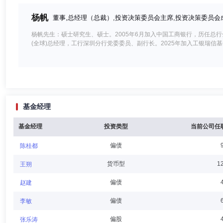
杨帆
董事,总经理（总裁）,投资决策委员会主席,投资决策委员会
杨帆先生：硕士研究生、硕士。2005年6月加入中国工商银行，历任总行
(全球)总经理，工行深圳分行党委委员、副行长。2025年加入工银瑞信
许瑢
董事
学历：硕士
任职日期：2026-07-31
基金经理
许瑢女士：现任工银瑞信基金管理有限公司董事，经济学硕士，高级经济
业务部主管、金融市场部联席主管，工行香港外汇资金交易中心副总经理
基金经理
投资类型
当前公司任
偏债
陈桂都
林清胜
董事
学历：博士
任职日期：2020-08-28
货币型
1
王朔
林清胜先生：工银瑞信基金管理有限公司董事，高级经济师，中国人民大
偏债
赵建
经理、总行国际结算单证中心副总经理、工行厦门分行专家。
偏债
李敏
偏股
张乐涛