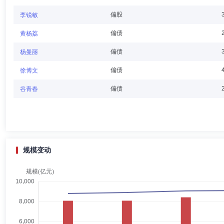
刘晓峰
独立董事
学历：博士
任职日期：2025-11-24
偏股
李锐敏
刘晓峰先生：英国剑桥大学经济系硕士及博士，英国巴斯大学发展研究硕士
偏债
黄杨荔
通信息科技股份有限公司（股份代码：2482.HK）、中国旭阳集团有限
司、JPMorgan Securities（Asia Pacific）Limit
偏债
杨曼丽
（一家过往于联交所上市的公司并于2020年12月撤销上市的公司）、海信
码：2686.HK，于2023年7月退市）及信达国际控股有限公司（股份代码
偏债
徐博文
伏军
独立董事
学历：博士
任职日期：2024-05-29
偏债
谷青春
伏军先生：独立董事，北京大学法学博士，现任对外经济贸易大学法学院
究基地（对外经贸大学）执行主任、中国法学会国际经济法学研究会副秘
规模变动
陈忠阳
独立董事
学历：博士
任职日期：2023-04-07
陈忠阳先生：1968年9月生，金融学博士。曾任中国人民大学财政金
席、金融风险管理学科建设负责人，浙江泰隆商业银行股份有限公司、达
股份有限公司、用友金融信息技术股份有限公司、工银瑞信基金管理有限