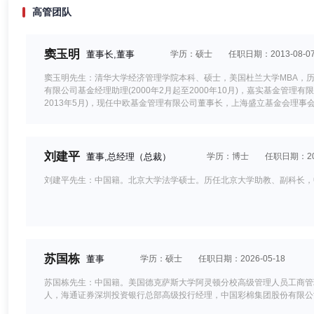
于洁
2025
高管团队
郑焰
2025
窦玉明
董事长,董事
学历：硕士
任职日期：2013-08-0
方伊
2025
窦玉明先生：清华大学经济管理学院本科、硕士，美国杜兰大学MBA，历任中信
卞玺云
2025
有限公司基金经理助理(2000年2月起至2000年10月)，嘉实基金管理有
2013年5月)，现任中欧基金管理有限公司董事长，上海盛立基金会理
刘伟伟
2025
曲径
2025
刘建平
董事,总经理（总裁）
学历：博士
任职日期：200
郑苏丹
2025
刘建平先生：中国籍。北京大学法学硕士。历任北京大学助教、副科长，
袁维德
2025
蓝小康
2025
许文星
2025
苏国栋
董事
学历：硕士
任职日期：2026-05-18
黎忆海
2025
苏国栋先生：中国籍。美国德克萨斯大学阿灵顿分校高级管理人员工商管
殷姿
人，海通证券深圳投资银行总部高级投行经理，中国彩棉集团股份有限公
2025