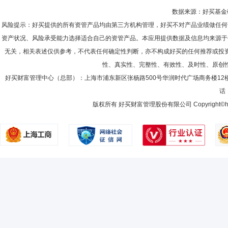
王申
投资决策委员会成员
学历：博士
任职日期：2024-0
数据来源：好买基金研究
2009-06-30
93.03%
王申先生：博士。2002年起先后在友邦保险、申银万国证券、国金证券
风险提示：好买提供的所有资管产品均由第三方机构管理，好买不对产品业绩做任何
金(2016年11月8日-2017年10月19日)、博时民丰纯债债券型证券投资基金
2008-12-31
92.90%
资产状况、风险承受能力选择适合自己的资管产品。本应用提供数据及信息均来源于
智臻纯债债券型证券投资基金(2016年8月30日-2018年3月15日)、博时合
嘉纯债债券型证券投资基金(2017年1月20日-2018年3月15日)、博时汇享
无关，相关表述仅供参考，不代表任何确定性判断，亦不构成好买的任何推荐或投
2008-06-30
98.85%
日)、博时丰达纯债6个月定期开放债券型发起式证券投资基金(2018年3月29
性、真实性、完整性、有效性、及时性、原创
金(2017年6月27日-2018年7月16日)、博时盈海纯债债券型证券投资基金
2007-12-31
98.91%
证券投资基金(2017年9月26日-2018年9月27日)、博时富祥纯债债券型证
黄海峰
好买财富管理中心（总部）：上海市浦东新区张杨路500号华润时代广场商务楼12
投资决策委员会成员
学历：本科
任职日期：202
鑫泰灵活配置混合型证券投资基金(2016年12月29日-2020年6月4日
话：
2007-06-30
97.98%
式证券投资基金(2020年1月15日-2021年1月27日)、博时富灿纯债
黄海峰先生：中国籍，南开大学经济学学士，多年证券从业经历。2004
富盛纯债一年定期开放债券型发起式证券投资基金(2020年7月16日-202
纯债债券型证券投资基金、博时产业债纯债债券型证券投资基金、博时盈
版权所有 好买财富管理股份有限公司 Copyright©howbuy.co
收益研究部研究总监、博时宏观回报债券型证券投资基金(2015年5月22日
债券型发起式证券投资基金、博时裕安纯债债券型证券投资基金、博时安
今)、博时恒裕6个月持有期混合型证券投资基金(2020年5月18日—至今)
券投资基金、博时裕腾纯债债券型证券投资基金、博时裕景纯债债券型证
—至今)、博时恒盈稳健一年持有期混合型证券投资基金(2021年10月11
安纯债3个月定期开放债券型发起式证券投资基金、博时富乾纯债3个月
金、博时富和纯债债券型证券投资基金、博时裕发纯债债券型证券投资基
月定期开放债券型发起式证券投资基金、博时安仁一年定期开放债券型证
黄华
投资决策委员会成员
学历：硕士
任职日期：2018-0
的基金经理。现任博时安盈债券型证券投资基金、博时聚源纯债债券型证
期开放债券型发起式证券投资基金、博时富璟纯债一年定期开放债券型证
黄华先生：上海财经大学产业经济学专业，研究生学历、硕士学位。历任平安资产管理
开放债券型发起式证券投资基金的基金经理。
国平安财产保险股份有限公司组合投资管理团队负责人(2014.07-201
理。曾任中欧弘涛一年定期开放债券型证券投资基金基金经理(自2017年09月
场基金基金经理(自2017年06月27日至2018年09月05日)、中欧骏泰货
19日至2018年06月14日)、中欧滚钱宝发起式货币市场基金基金经理(自20
投资基金基金经理(自2017年10月10日至2019年01月09日)、中欧可转
日至2018年11月02日)、中欧安财定期开放债券型发起式证券投资基金基金经理
蓝小康
投资决策委员会成员
学历：博士
任职日期：202