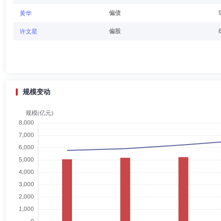
偏债
黄华
樊扬
独立董事
学历：硕士
任职日期：2023-10-26
偏股
许文星
樊扬先生：中国国籍，澳大利亚麦考里大学经济学硕士，清华大学高级工商管理硕士。现任中
(Hong Kong) 2016 Limited董事总经理，中信产业基金
高级咨询顾问、经理，荷兰银行北京分行信贷经理，渣打银行天津分行信
规模变动
许欣
常务副总经理
学历：硕士
任职日期：2014-02-12
许欣先生：中国籍、中国人民大学金融学硕士，中欧国际工商学院EMBA。
(2001年6月起至2003年4月)，嘉实基金管理有限公司机构理财部总监(
总经理，上海中欧财富基金销售有限公司执行董事，中欧基金国际有限公
卞玺云
督察长（督察员）
学历：本科
任职日期：2016-
卞玺云女士：中国籍，中国人民大学注册会计师专业学士，清华大学五道口金融
理有限公司投资管理部副总监，2015年5月加入中欧基金管理有限公司
司董事。