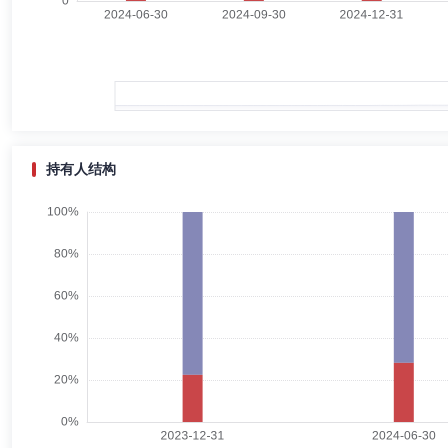
卢纯青
副总经理,投资决策委员会成员,投资总监
学历：
卢纯青女士：中国籍，加拿大圣玛丽大学金融学硕士，历任北京毕马威华振会计师
总监（2008.6-2014.8）。2014年8月加入中欧基金管理有限公司
持有人结构
顾飞
监事,监事会主席（监事长）
学历：硕士
任职日期：
顾飞先生：中国籍。中国社会科学院工商管理硕士。现任中欧基金管理有
有限公司大客户部副总经理，重庆国际信托股份有限公司信托经理，天风
江知玥
监事
学历：硕士
任职日期：2024-03-27
江知玥女士：中国籍。剑桥大学地产金融专业硕士。现任中欧基金管理有
划经理，瑞士信贷（香港）有限责任公司投资银行部分析师。