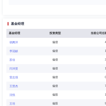
周朗朗
董事,副董事长
学历：硕士
任职日期：2023-08-
基金经理
周朗朗先生：中国香港籍。加拿大西安大略大学本科，清华大学高级管理
技投资行业主管合伙人、董事总经理，河南中原消费金融股份有限公司董
基金经理
投资类型
当前公司任
偏债
胡阗洋
戴国强
独立董事
学历：博士
任职日期：2016-03-07
偏债
李冠頔
戴国强先生：上海财经大学金融专业硕士，复旦大学经济学院世界经济专
偏债
苏佳
袅之文学艺术创作有限公司执行董事，利群商业集团股份有限公司独立董
院长。
偏债
闫沛贤
偏债
雷志强
钟炜
独立董事
学历：本科
任职日期：2022-12-05
偏债
王慧杰
钟炜先生：中国籍。毕业于西北政法大学本科。现任中欧基金管理有限公
偏股
沈悦
务所律师、高级合伙人，陕西省洋县人民法院副院长。
偏股
王培