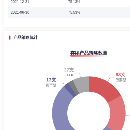
2021-12-31
75.13%
闫沛贤
投资决策委员会成员
学历：硕士
任职日期：202
2021-06-30
75.53%
闫沛贤先生：英国帝国理工大学金融学硕士、伯明翰大学计算机硕士学位。
曾任中加丰泽纯债债券型证券投资基金基金经理(2016年12月19日至20
2020-12-31
68.01%
型证券投资基金(2014年3月24日至今)、中加纯债债券型证券投资基金(2
9月13日至今)、中加颐鑫纯债债券型证券投资基金(2018年11月8日至今
2020-06-30
62.35%
产品策略统计
13日至今)、中加聚盈四个月定期开放债券型证券投资基金(2019年5月29
中加颐兴定期开放债券型发起式证券投资基金(2022年4月29日至今)、中
2019-12-31
63.11%
年6月13日至今)的基金经理。
曲径
投资决策委员会成员
学历：硕士
任职日期：2016-0
存续产品策略数量
2019-06-30
65.77%
曲径女士：美国卡内基梅隆大学计算金融专业硕士，多年以上证券从业经
线高级副总裁 。2015年4月加入中欧基金管理有限公司，担任事业部负责
2018-12-31
66.70%
型证券投资基金基金经理(2016年1月13日起至今)、中欧睿诚定期开放混合
4日至2019年8月9日)、中欧丰泓沪港深灵活配置混合型证券投资基金基金经理
2018-06-30
65.34%
24日)、中欧量化驱动混合型证券投资基金基金经理(2018年05月16日
(2022年01月20日起至今)、中欧量化先锋混合型证券投资基金基金经理(
2017-12-31
31.13%
年05月24日起至今)、中欧港股数字经济混合型发起式证券投资基金(QDII)(
邵凯
投资决策委员会成员
任职日期：2023-09-28
2017-06-30
31.23%
邵凯先生：现任中欧基金管理有限公司固收投资决策委员会主席。
2016-12-31
20.86%
2016-06-30
19.50%