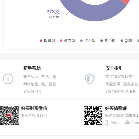
2015-12-31
25.20%
邓欣雨
投资决策委员会成员
学历：硕士
任职日期：202
2015-06-30
19.07%
邓欣雨先生：硕士。2001年9月至2005年7月在中山大学统计学专业学
后加入博时基金管理有限公司。历任固定收益研究员、固定收益研究员兼基金经
2014-12-31
30.05%
11月10日-2017年11月16日)、博时聚利纯债债券型证券投资基金(2016年
5月25日-2018年3月9日)、博时兴荣货币市场基金(2017年2月24日-2
2014-06-30
34.33%
日-2018年5月5日)、博时慧选纯债债券型证券投资基金(2016年12月19
型证券投资基金(2016年9月7日-2018年11月6日)、博时景发纯债债券型证
2013-12-31
29.70%
纯债债券型证券投资基金(2017年2月16日-2019年2月25日)、博时裕利纯
桑磊
投资决策委员会成员
学历：硕士
任职日期：2023-0
时聚润纯债债券型证券投资基金(2016年8月30日-2019年3月4日)、博时
2013-06-30
40.44%
日)、博时富和纯债债券型证券投资基金(2017年8月30日-2019年3月4
桑磊先生：中国籍，硕士研究生，南开大学概率论与数理统计专业，多年
监助理。现任混合资产投资部投资总监助理兼博时稳健回报债券型证券投资基金
经理，中国平安保险(集团)股份有限公司首席投资官办公室助理资产策略
新手帮助
安全指引
2012-12-31
39.40%
(2020年2月24日—至今)、博时中证可转债及可交换债券交易型开放式指
金管理有限公司，曾任配置研究、投资经理。自2018年10月10日起任中
开户演示
常见问题
支持16家银行支付
型证券投资基金(2021年12月9日—至今)、博时恒瑞一年封闭运作混合型证
合型发起式基金中基金(FOF)基金经理，自2020年04月15日起任中欧
2012-06-30
49.27%
基金(FOF)基金经理，自2021年10月28日起任中欧甄选3个月持有期混合
网站地图
账户设置
风险提示
隐私条款
月26日起任中欧星耀优选3个月持有期混合型基金中基金(FOF)基金经理，
好买研习社
7*24小时客户服务
2011-12-31
57.07%
基金中基金(FOF)基金经理，自2022年07月19日起任中欧预见稳健养
葛兰
投资决策委员会成员
学历：博士
任职日期：2021-0
2011-06-30
48.80%
葛兰女士：中国籍。美国西北大学生物医学工程专业博士，多年以上证券
好买财富微信
好买储蓄罐
限公司，曾任研究员、中欧明睿新起点灵活配置混合型证券投资基金基金经理(20
2010-12-31
专业的投资顾问
51.96%
快速存;极速取;取现
日)、中欧瑾源灵活配置混合型证券投资基金基金经理(2015年3月31日起至
iPhone
Andr
合型证券投资基金基金经理(2016年9月29日起至今)、中欧明睿新起点混
2010-06-30
66.87%
金(2020年08月20日起至今)、中欧研究精选混合型证券投资基金(2021年
2009-12-31
64.87%