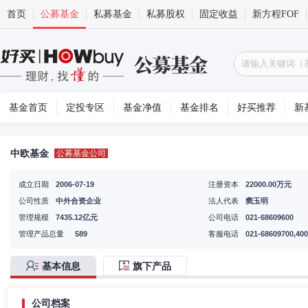
首页
公募基金
私募基金
私募股权
固定收益
新方程FOF
基金首页
定投专区
基金净值
基金排名
好买推荐
新
中欧基金
公募基金公司
成立日期
2006-07-19
注册资本
22000.00万元
公司性质
中外合资企业
法人代表
窦玉明
管理规模
7435.12亿元
公司电话
021-68609600
管理产品总量
589
客服电话
021-68609700,400
基本信息
旗下产品
公司档案