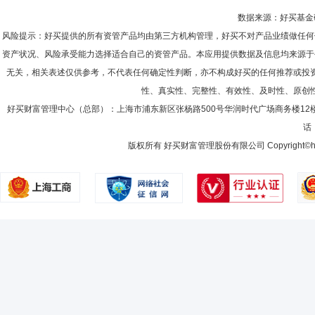
数据来源：好买基金研究
风险提示：好买提供的所有资管产品均由第三方机构管理，好买不对产品业绩做任何
资产状况、风险承受能力选择适合自己的资管产品。本应用提供数据及信息均来源于
无关，相关表述仅供参考，不代表任何确定性判断，亦不构成好买的任何推荐或投
性、真实性、完整性、有效性、及时性、原创
好买财富管理中心（总部）：上海市浦东新区张杨路500号华润时代广场商务楼12
话：
版权所有 好买财富管理股份有限公司 Copyright©howbuy.co