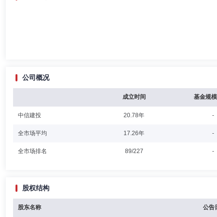
公司概况
成立时间
基金规模
中信建投
20.78年
-
全市场平均
17.26年
-
全市场排名
89/227
-
股权结构
股东名称
公告