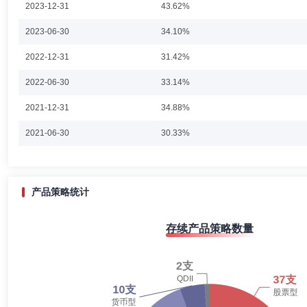
2023-12-31
43.62%
王睿
投资决策委员会成员
学历：硕士
任职日期：2014-0
2023-06-30
34.10%
王睿先生：经济学硕士。曾任职于上海甫瀚咨询管理有限公司担任咨询师、
2022-12-31
31.42%
监、权益投资部副总监。现任权益投资部总监，信诚优胜精选混合型证券
券投资基金（LOF）、中信保诚前瞻优势混合型证券投资基金、中信保
2022-06-30
33.14%
2021-12-31
34.88%
席行懿
投资决策委员会成员
学历：硕士
任职日期：202
2021-06-30
30.33%
席行懿女士：工商管理硕士。2006年06月至2009年10月任职于德
任固定收益部副总监，中信保诚货币市场证券投资基金、中信保诚薪金宝
2020-12-31
28.49%
金、中信保诚乾元30天持有期债券型证券投资基金、中信保诚中证同业存
2020-06-30
24.01%
产品策略统计
2019-12-31
27.09%
郑义萨
投资决策委员会成员
学历：硕士
任职日期：202
存续产品策略数量
2019-06-30
33.91%
郑义萨先生：应用经济学硕士，CFA，中国籍。曾担任瑞银证券有限责
2023年7月加入中信保诚基金管理有限公司。现任固定收益部总监，
2018-12-31
38.66%
证券投资基金、中信保诚嘉鑫3个月定期开放债券型发起式证券投资基金
2018-06-30
41.15%