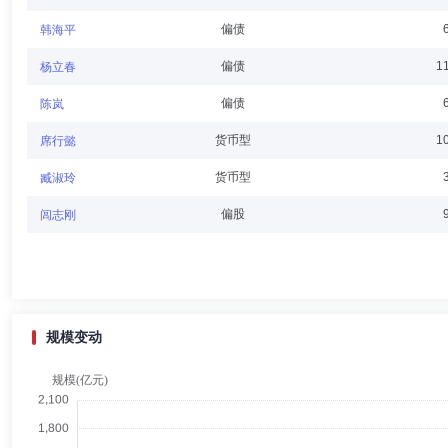
偏债
韩海平
桂思毅
董事会秘书,副总经理
学历：硕士
任职日期：201
偏债
1
杨立春
桂思毅先生：副总经理，工商管理硕士。历任安达信咨询管理有限公司高
偏债
陈岚
务总监、首席财务官、首席运营官。现任信诚基金管理有限公司副总经理
货币型
1
席行懿
货币型
臧淑玲
金光辉
独立董事
学历：硕士
任职日期：2019-03-23
偏股
闾志刚
金光辉先生：独立董事，商科硕士。历任汇丰银行资本市场总监，香港机
主任。现任中信保诚基金管理有限公司独立董事。
规模变动
杨思群
独立董事
学历：博士
任职日期：2011-08-10
杨思群先生：独立董事，经济学博士。历任中国社会科学院财贸经济研究