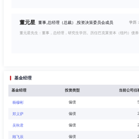
董元星
董事,总经理（总裁）,投资决策委员会成员
学历
董元星先生：董事，总经理，研究生学历。历任巴克莱资本（纽约）债券
安思宇
董事
学历：本科
任职日期：2025-05-31
基金经理
安思宇女士：董事，本科学历。历任康博建创软件（上海）有限公司北京
理、总经理，兼中信聚信（北京）资本管理有限公司副总经理，中信信托
金管理有限公司董事、江西中威房地产开发有限公司董事、中国国际经济
基金经理
投资类型
当前公司任
偏债
杨穆彬
王伯莉
董事
学历：本科
任职日期：2025-05-31
偏债
郑义萨
王伯莉女士：董事，中国台湾籍，本科学历。历任花旗银行经理，荷兰商
偏债
吴秋君
台湾区总经理，野村证券投资信托股份有限公司总经理，现任瀚亚证券投
董事长、瀚亚投资（香港）有限公司董事、瀚亚投资管理（上海）有限公
偏债
顾飞辰