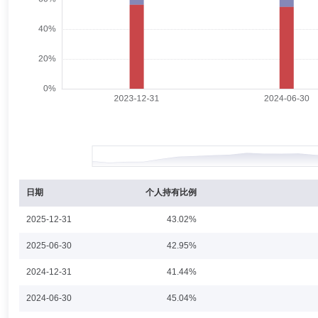
金的基金经理。
潘颖
副总经理
学历：硕士
任职日期：2019-10-31
潘颖女士：副总经理，研究生学历。历任中信银行零售银行资产管理部负
基金管理有限公司副总经理。
沈阳
副总经理
学历：硕士
任职日期：2025-12-17
沈阳女士：中国国籍，武汉大学商学院世界经济专业经济学硕士、南开大
区区域经理、机构理财总经理，浙商基金副总经理，长城基金副总经理。
日期
个人持有比例
2025-12-31
43.02%
胡喆
副总经理,投资决策委员会成员
学历：硕士
任职日期
2025-06-30
42.95%
胡喆女士：中国国籍，硕士。历任申银万国证券研究所研究员，海通证券
2024-12-31
41.44%
信保诚基金管理有限公司总经理助理、首席投资官、特定资产投资总监。
2024-06-30
45.04%