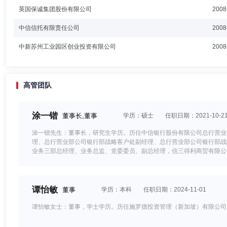
英国保诚集团股份有限公司
2008
中信信托有限责任公司
2008
中新苏州工业园区创业投资有限公司
2008
高管团队
涂一锴
董事长,董事
学历：硕士
任职日期：2021-10-2
涂一锴先生：董事长，研究生学历。历任中信银行股份有限公司总行营业
理、总行营业部公司银行部战略客户处副经理、总行营业部公司银行部战
业务三部总经理、业务总监、党委委员、副总经理，信三得利商贸有限公
远资产管理有限公司董事长、中国信托业协会副会长、中国信托登记有限
有限公司非执行董事、中石化冠德控股有限公司非执行董事。
谭怡敏
董事
学历：本科
任职日期：2024-11-01
谭怡敏女士：董事，学士学历。历任施罗德投资管理（新加坡）有限公司