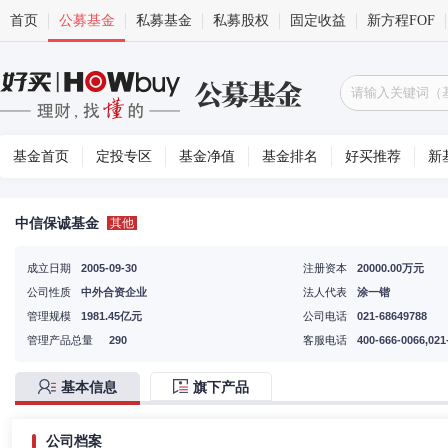
首页
公募基金
私募基金
私募股权
固定收益
新方程FOF
基金首页
定投专区
基金净值
基金排名
好买推荐
新
中信保诚基金
其他
成立日期
2005-09-30
注册资本
20000.00万元
公司性质
中外合资企业
法人代表
涂一锴
管理规模
1981.45亿元
公司电话
021-68649788
管理产品总量
290
客服电话
400-666-0066,021
基本信息
旗下产品
公司档案