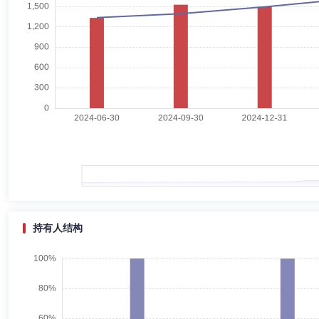
夏执东
独立董事
学历：硕士
任职日期：2006-04-01
夏执东先生：独立董事，经济学硕士。历任财政部科研所会计研究所副主
副主席。现任致同（北京）工程造价咨询有限责任公司董事长，兼任信达
周浩
督察长（督察员）
学历：硕士
任职日期：2015-09
周浩先生：督察长，法学硕士。历任中国证券监督管理委员会主任科员、
司督察长，中信信诚资产管理有限公司董事。
持有人结构
韩海平
副总经理,投资决策委员会成员
学历：硕士
任职
韩海平先生：中国籍，中国科学技术大学经济学硕士、管理科学和计算机科学与技
(CFA)和金融风险管理师(FRM)资格。曾任招商基金管理有限公司
定收益部总经理。2019年3月加入中信保诚基金管理有限公司，担任
券型证券投资基金（LOF）、信诚至裕灵活配置混合型证券投资基金、