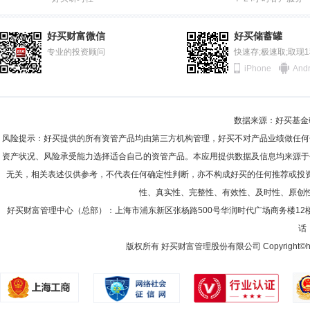
2011-12-31
45.74%
吴昊
投资决策委员会成员
学历：硕士
任职日期：2019-1
2011-06-30
47.51%
吴昊先生：经济学硕士，CFA，多年证券从业年限，中国籍，已取得基金
好买财富微信
好买储蓄罐
员、研究部副总监。现任研究部总监，中信保诚盛世蓝筹混合型证券投资
2010-12-31
专业的投资顾问
41.10%
快速存;极速取;取现
优胜精选混合型证券投资基金、中信保诚红利精选混合型证券投资基金、
iPhone
Andr
(LOF)、中信保诚恒生港股通科技主题指数型证券投资基金的基金经理。
2010-06-30
53.16%
2009-12-31
56.24%
陈逸辛
首席信息官
学历：硕士
任职日期：2019-08-21
数据来源：好买基金研究
2009-06-30
60.35%
陈逸辛先生：中国籍，工学硕士。历任上海致达信息产业股份有限公司软
风险提示：好买提供的所有资管产品均由第三方机构管理，好买不对产品业绩做任何
监、副首席运营官、首席运营官。现任中信保诚基金管理有限公司首席信
2008-12-31
63.82%
资产状况、风险承受能力选择适合自己的资管产品。本应用提供数据及信息均来源于
无关，相关表述仅供参考，不代表任何确定性判断，亦不构成好买的任何推荐或投
2008-06-30
70.63%
性、真实性、完整性、有效性、及时性、原创
2007-12-31
90.97%
好买财富管理中心（总部）：上海市浦东新区张杨路500号华润时代广场商务楼12
话：
2007-06-30
91.37%
版权所有 好买财富管理股份有限公司 Copyright©howbuy.co
2006-12-31
25.22%
2006-06-30
87.59%