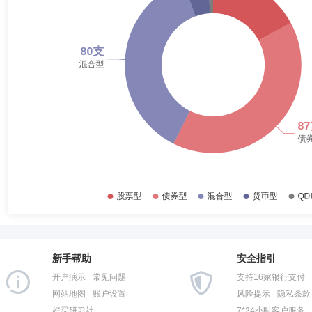
2017-12-31
31.43%
孙浩中
投资决策委员会成员
学历：硕士
任职日期：202
2017-06-30
31.31%
孙浩中先生：硕士研究生，曾任职于五矿有色金属股份有限公司，担任LM
信保诚基金管理有限公司，历任研究员、基金经理助理。现任权益投资部
2016-12-31
34.22%
(LOF)、中信保诚先进制造混合型证券投资基金、中信保诚科技智选混
2016-06-30
50.19%
2015-12-31
48.15%
杨穆彬
投资决策委员会成员
学历：硕士
任职日期：202
2015-06-30
49.34%
杨穆彬先生：金融硕士，中国籍。曾担任中国农业银行股份有限公司金融
诚稳利债券型证券投资基金、中信保诚稳益债券型证券投资基金、中信保
2014-12-31
61.44%
投资基金、中信保诚中债0-3年政策性金融债指数证券投资基金、中信
理、中信保诚嘉丰一年定期开放债券型发起式证券投资基金的基金经理。
2014-06-30
45.06%
2013-12-31
48.76%
陈岚
投资决策委员会成员
学历：硕士
任职日期：2024-0
2013-06-30
40.34%
陈岚女士：中国国籍，硕士。曾担任国泰君安证券股份有限公司固收高级
任高级投资经理，现任中信保诚安鑫回报债券型证券投资基金基金经理。
新手帮助
安全指引
2012-12-31
35.67%
开户演示
常见问题
支持16家银行支付
2012-06-30
45.37%
网站地图
账户设置
风险提示
隐私条款
好买研习社
7*24小时客户服务