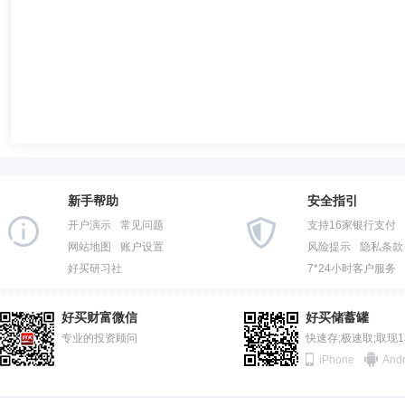
新手帮助
安全指引
开户演示
常见问题
支持16家银行支付
网站地图
账户设置
风险提示
隐私条款
好买研习社
7*24小时客户服务
好买财富微信
好买储蓄罐
专业的投资顾问
快速存;极速取;取现
iPhone
Andr