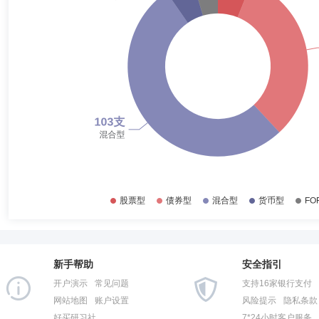
2017-12-31
25.44%
徐伟文
首席信息官
学历：本科
任职日期：2023-01-13
2017-06-30
29.34%
徐伟文先生：湖南大学工业自动化专业学士。现任信达澳亚基金管理有限
组主管，广发证券深圳营业部电脑部经理、总部稽核部业务主管、IT审
2016-12-31
26.24%
营总监、督察长。
2016-06-30
32.09%
2015-12-31
43.40%
冯明远
首席权益投资官,投资决策委员会成员
学历：硕士
2015-06-30
89.54%
冯明远先生：中国国籍，浙江大学计算机科学与技术专业硕士，具有多年证券
经理助理，现任副总经理、联席投资总监。曾任信澳精华配置混合基金基金经理(2
2014-12-31
87.40%
日)、信澳先进智造股票基金基金经理(2019年1月17日起至2023年2月3
5月29日起至2023年11月17日)、信澳星奕混合基金的基金经理(2021
2014-06-30
85.55%
理(2020年6月22日起至今)、信澳领先智选混合基金的基金经理(2021
2013-12-31
92.96%
2013-06-30
88.01%
新手帮助
安全指引
2012-12-31
94.62%
开户演示
常见问题
支持16家银行支付
2012-06-30
84.01%
网站地图
账户设置
风险提示
隐私条款
好买研习社
7*24小时客户服务