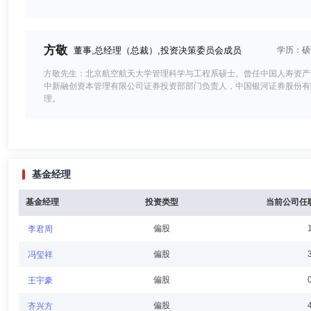
方敬
董事,总经理（总裁）,投资决策委员会成员
学历：硕
方敬先生：北京航空航天大学管理科学与工程系硕士。曾任中国人寿资产
中新融创资本管理有限公司证券投资部部门负责人，中国银河证券股份有
理。
刘兴华
董事
学历：博士
任职日期：2026-01-24
基金经理
刘兴华先生：同济大学经济管理学院管理科学与工程专业博士。现任同济
究室处长、中共中央办公厅巡视员、中国证监会中证金融研究院高级研究员
基金经理
投资类型
当前公司任
偏股
李君周
陈建瑜
独立董事
学历：博士
任职日期：2026-01-24
偏股
冯玺祥
陈建瑜先生：名古屋大学经济学博士。现任中国人民大学金融信息中心副
偏股
王宇豪
师，万和证券任副总裁、首席经济学家。
偏股
齐兴方