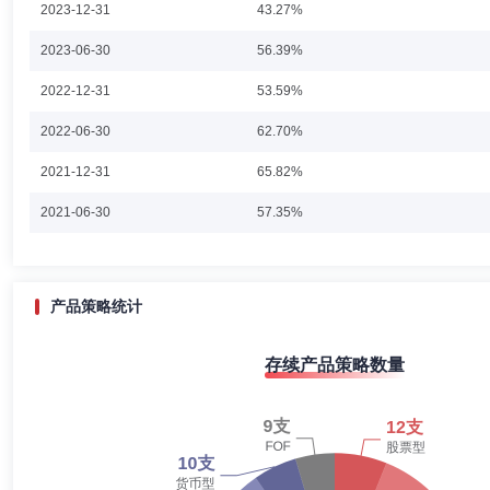
2023-12-31
43.27%
齐兴方
投资决策委员会成员
学历：硕士
任职日期：202
2023-06-30
56.39%
齐兴方先生：中国国籍，北京大学工商管理专业硕士，曾任联想集团研发
2022-12-31
53.59%
具有中国证券投资基金业协会颁发的证券投资基金执业资格。曾任信澳精华配置
信澳先进智造股票基金基金经理（2022年11月14日起至今）。
2022-06-30
62.70%
2021-12-31
65.82%
王奕蕾
投资决策委员会成员
学历：硕士
任职日期：202
2021-06-30
57.35%
王奕蕾女士：金融学硕士，多年证券从业经验，历任方正证券股份有限公
策委员会委员、专户FOF产品投资经理、公募FOF基金经理。2022年9
2020-12-31
51.54%
28日起至今)、信澳颐宁养老目标一年持有期混合型(FOF)基金经理(2024
月持有期混合型(FOF)基金经理(2026年2月3日起至今)、信澳盈丰多元三个
2020-06-30
58.56%
产品策略统计
2019-12-31
35.24%
杨莹
投资决策委员会成员
任职日期：2023-11-20
存续产品策略数量
2019-06-30
25.45%
杨莹：信达澳亚基金管理有限公司固收研究部负责人。
2018-12-31
16.32%
2018-06-30
24.53%