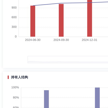
张丽洁
副总经理
学历：硕士
任职日期：2025-04-01
张丽洁女士：硕士研究生。2002年7月至2004年8月，任南京银行股份有
限公司固定收益部副总监；2013年8月至2014年4月,任鑫元基金管理有
管理有限公司常务副总经理；2014年5月至今，兼任鑫沅资产管理有限
于鹏
副总经理
学历：本科
任职日期：2012-11-12
于鹏先生：副总经理，中国人民大学经济学学士。具有证券与基金从业资
证券营业部计划财务部副经理、经理；中国信达信托投资公司北京证券营
财务总部副总经理、资金管理总部总经理兼客户资金存管中心总经理等职务
持有人结构
宋加旺
投资决策委员会成员
学历：硕士
任职日期：202
宋加旺先生：天津大学技术经济及管理硕士研究生；天津大学技术经济及管理硕
公司任高级信托经理；2008年6月至2015年6月于国泰基金管理有限公司
月至2022年7月于泰达宏利基金管理有限公司任总经理助理、投资总监(
(LOF)基金经理(2024年2月2日起至今)、信澳鑫泰6个月持有期债券基