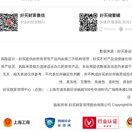
2011-12-31
96.80%
2011-06-30
86.98%
好买财富微信
好买储蓄罐
2010-12-31
专业的投资顾问
97.29%
快速存;极速取;取现
iPhone
Andr
2010-06-30
98.76%
2009-12-31
80.52%
数据来源：好买基金研究
2009-06-30
98.82%
风险提示：好买提供的所有资管产品均由第三方机构管理，好买不对产品业绩做任何
2008-12-31
98.83%
资产状况、风险承受能力选择适合自己的资管产品。本应用提供数据及信息均来源于
无关，相关表述仅供参考，不代表任何确定性判断，亦不构成好买的任何推荐或投
2008-06-30
99.48%
性、真实性、完整性、有效性、及时性、原创
2007-12-31
99.39%
好买财富管理中心（总部）：上海市浦东新区张杨路500号华润时代广场商务楼12
话：
2007-06-30
99.18%
版权所有 好买财富管理股份有限公司 Copyright©howbuy.co