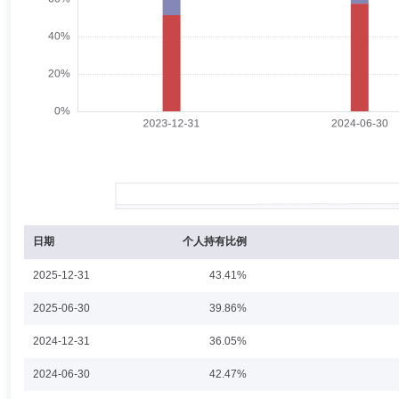
金基金经理(2025年9月24日至今)、信澳鑫诚3个月持有期债券基金基金经理
朱然
投资决策委员会成员
学历：硕士
任职日期：2025-1
朱然先生：北京大学硕士，曾任甲骨文(中国)IT工程师，广发证券(香港
创新股票基金基金经理(2021年12月20日起至今))；信澳智选先锋一年持
16日起至今)；信澳汇智优选一年持有期混合型证券投资基金基金经理(202
周帅
投资决策委员会成员
学历：硕士
任职日期：2025-1
周帅先生：南开大学金融学硕士，中国国籍，多年证券从业年限，具有基
产管理有限公司固定收益部副总经理。2020年1月加入西部利得基金管
有限公司，现任信澳瑞享利率债债券基金基金经理(2023年9月14日起至今
日期
个人持有比例
型证券投资基金(2024年2月29日起至今)、信澳安盛纯债债券型证券投资基
(2024年7月29日起至今)、信澳恒瑞9个月持有期混合基金基金经理(20
2025-12-31
43.41%
张旻
投资决策委员会成员
学历：硕士
任职日期：2021-0
2025-06-30
39.86%
张旻先生：复旦大学学士、剑桥大学硕士，2010年7月至2016年6月先
2024-12-31
36.05%
资产管理业务中心任副处长、于信银理财有限公司任部门副总经理。2020年
月10日)、信澳优享债券基金基金经理(2021年12月23日起至2023年11
2024-06-30
42.47%
至今)、信澳鑫益债券基金基金经理(2022年9月1日起至今)、信澳鑫裕6个