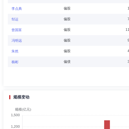
偏股
李点典
谭劲松
独立董事
学历：博士
任职日期：2026-01-24
偏股
邹运
谭劲松先生：中国人民大学管理学博士(会计学)。现任中山大学管理学院
偏股
1
曾国富
财会学校。
偏股
冯明远
偏股
朱然
陈蓉
独立董事
学历：硕士
任职日期：2026-01-24
偏债
杨彬
陈蓉女士：中南财经政法大学硕士。现任贵州银行独立董事，信达澳亚基
行长兼首席财务官，平安壹账通银行(香港)有限公司副董事长。
规模变动
余源志
督察长（督察员）
学历：硕士
任职日期：2025-
余源志先生：中国政法大学法学硕士。现任信达澳亚基金管理有限公司(
司任职。