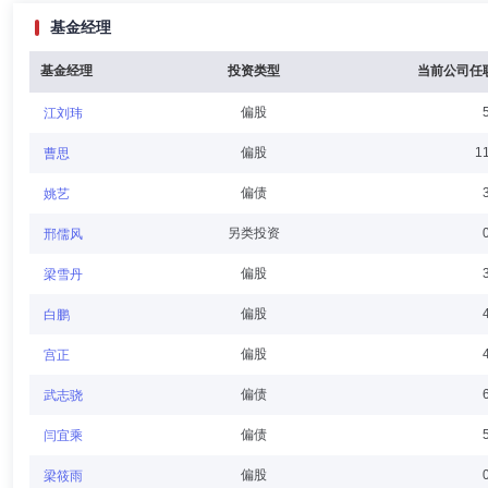
基金经理
王淼先生：1973年3月出生于中国上海，圣路易斯华盛顿大学奥林商学
亚）有限公司亚洲业务部营业总监、瑞穗实业银行环球结构融资部副总裁
资银行业务部副部长。
基金经理
投资类型
当前公司任
偏股
江刘玮
穆忠和
董事
学历：博士
任职日期：2024-05-16
偏股
1
曹思
穆忠和先生：中共党员，国际经济博士，美国斯坦福大学经济学访问学者
偏债
姚艺
担任北京德恒律师事务所律师、合伙人。
另类投资
邢儒风
偏股
梁雪丹
聂兴凯
董事
学历：博士
任职日期：2024-05-16
偏股
白鹏
聂兴凯先生：中共党员，教授、管理学博士，北京国家会计学院会计系主
偏股
宫正
作。现兼任中交设计独立董事、中国稀有稀土股份独立董事、开拓导控独
盟理事、中国医院协会内部审计专业委员会常务委员。
偏债
武志骁
偏债
闫宜乘
李冰清
董事
学历：博士
任职日期：2024-05-16
偏股
梁筱雨