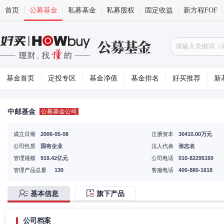
首页
公募基金
私募基金
私募股权
固定收益
新方程FOF
基金首页
定投专区
基金净值
基金排名
好买推荐
新
中邮基金
公募基金公司
成立日期
2006-05-08
注册资本
30410.00万元
公司性质
国有企业
法人代表
张志名
管理规模
919.42亿元
公司电话
010-82295160
管理产品总量
130
客服电话
400-880-1618
基本信息
旗下产品
公司档案