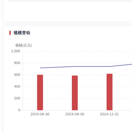
李冰清先生：博士，博士生导师、中国精算师协会考试教育委员会委员、
任教授、南开大学金融学院担任教授、西南财经大学担任教授、南开大学
险股份有限公司独立董事。
规模变动
于亚卓
董事
学历：博士
任职日期：2024-05-16
于亚卓先生：中共党员，博士研究生。曾任中国邮政集团公司邮政业务局
目负责人、中邮证券有限责任公司北京证券资产管理分公司市场总监、中
(副主任)、总经理(主任)。
程家林
董事
学历：硕士
任职日期：2022-04-20
程家林先生：中共党员，硕士研究生。曾任北京市通州区永乐店镇柴厂屯
部、中共北京市委组织部干部调配处(公务员管理处)副主任科员、中共北
党群工作部(党委办公室、党委组织部)主任助理、首创环境控股有限公
有限责任公司党委副书记、纪委书记。现担任首创证券股份有限公司党委
侯玉春
董事会秘书
学历：本科
任职日期：2021-04-27