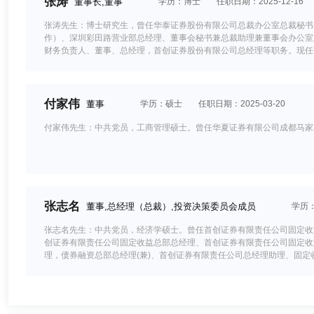
张涛
董事长,董事
学历：博士
任职日期：2025-12-16
张涛先生：博士研究生，曾任华泰证券股份有限公司总裁办公室总裁秘书
作）、深圳彩田路营业部总经理、董事会秘书兼总裁助理兼董事会办公室
财务负责人、董事、总经理，首创证券股份有限公司总经理等职务。现任
付家伟
董事
学历：硕士
任职日期：2025-03-20
付家伟先生：中共党员，工商管理硕士。曾任华夏证券有限公司成都马家
张志名
董事,总经理（总裁）,投资决策委员会成员
学历
张志名先生：中共党员，经济学硕士。曾任首创证券有限责任公司固定收
创证券有限责任公司固定收益总部总经理、首创证券有限责任公司固定收
理，债券融资总部总经理(兼)、首创证券有限责任公司总经理助理、固定
部总裁兼固定收益事业部销售交易部总经理、首创证券有限责任公司总经
限责任公司副总经理，固定收益事业部总裁、证券投资总部总经理(兼)
限公司党委委员、副总经理、固定收益事业部总裁、中邮创业基金管理股
经理、首创证券股份有限公司党委委员、兼任首誉光控资产管理有限公司
王淼
董事
学历：硕士
任职日期：2022-04-20