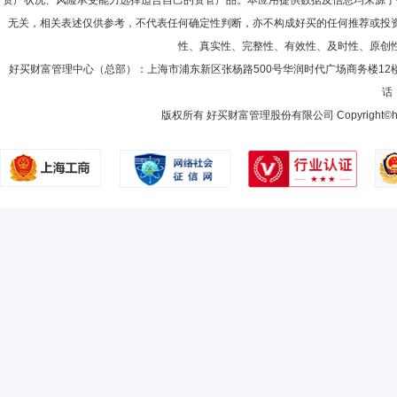
资产状况、风险承受能力选择适合自己的资管产品。本应用提供数据及信息均来源于
6月21日)基金经理。现任中邮纯债汇利三个月定期开放债券型发起式证券投
放债券型证券投资基金(2020年11月3日—至今)、中邮纯债丰利债券型证券
无关，相关表述仅供参考，不代表任何确定性判断，亦不构成好买的任何推荐或投
2008-06-30
98.94%
融债指数证券投资基金(2021年8月17日—至今)、中邮鑫享30天滚动持有
性、真实性、完整性、有效性、及时性、原创
2007-12-31
98.49%
杨旭鹏
好买财富管理中心（总部）：上海市浦东新区张杨路500号华润时代广场商务楼12
首席信息官
学历：硕士
任职日期：2019-07-12
话：
2007-06-30
92.67%
杨旭鹏先生：中共党员，工程硕士。曾任北京中启计算机公司软件开发总
限公司总经理。现任中邮创业基金管理股份有限公司首席信息官。
版权所有 好买财富管理股份有限公司 Copyright©howbuy.co
2006-12-31
76.17%