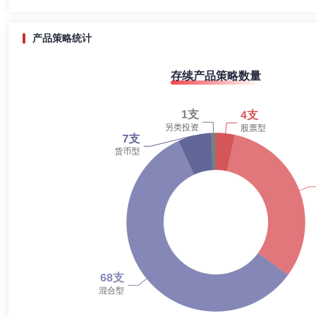
公司研究总监兼投资经理、国开泰富基金管理有限责任公司研究总监兼基
2020-12-31
66.15%
混合型证券投资基金、中邮趋势精选灵活配置混合型证券投资基金基金经
2020-06-30
70.29%
产品策略统计
2019-12-31
65.66%
刘建超
投资决策委员会成员
学历：硕士
任职日期：202
存续产品策略数量
2019-06-30
55.97%
刘建超先生：金融学硕士，曾任中粮集团有限公司创新管理部财务部运营
国际信托有限公司合规风控管理总部高级信评经理。现任中邮创业基金管
2018-12-31
54.59%
2018-06-30
46.43%
2017-12-31
50.14%
江刘玮
投资决策委员会成员
学历：硕士
任职日期：202
2017-06-30
56.81%
江刘玮先生：经济学硕士。曾任中国出口信用保险公司资产管理事业部研
证券投资基金基金经理助理、中邮战略新兴产业混合型证券投资基金基金经理
2016-12-31
54.93%
基金(2021年3月5日—至今)、中邮乐享收益灵活配置混合型证券投资基金
投资基金(2023年6月28日—至今)、中邮研究精选混合型证券投资基金(
2016-06-30
63.16%
投资基金(2024年5月14日—至今)、中邮风格轮动灵活配置混合型证券投
2015-12-31
56.23%
衣瑛杰
投资决策委员会成员
学历：硕士
任职日期：202
2015-06-30
42.90%
衣瑛杰先生：经济学硕士。曾任中化化肥有限责任公司资金部资金专员、
理、固定收益事业部投顾业务部兼金融市场部总经理、深圳分公司副总经理