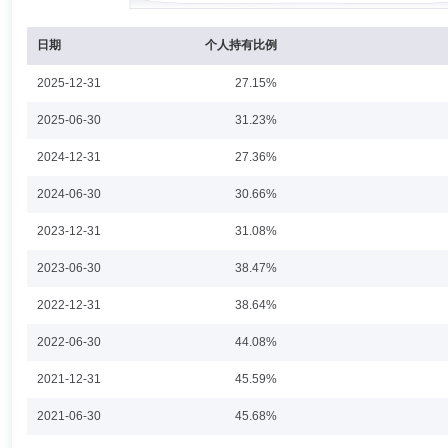
股份有限公司资产管理事业部总经理、首誉光控资产管理有限公司副总经
日期
个人持有比例
2025-12-31
27.15%
白鹏
投资决策委员会成员
学历：博士
任职日期：2024-1
2025-06-30
31.23%
白鹏先生：工学博士，曾任中邮创业基金管理股份有限公司行业研究员、
2024-12-31
27.36%
资基金(2021年8月23日—2023年10月30日)基金经理。现担任中邮
未来新蓝筹灵活配置混合型证券投资基金(2024年5月15日—至今)基金经
2024-06-30
30.66%
2023-12-31
31.08%
闫宜乘
投资决策委员会成员
学历：硕士
任职日期：202
2023-06-30
38.47%
闫宜乘先生：经济学硕士。曾任中国工商银行股份有限公司北京市分行营业
2022-12-31
38.64%
债券指数证券投资基金基金经理助理、中邮纯债优选一年定期开放债券型
资基金基金经理助理、中邮纯债聚利债券型证券投资基金基金经理助理、
2022-06-30
邮纯债恒利债券型证券投资基金基金经理、中邮纯债汇利三个月定期开放
44.08%
站货币市场基金基金经理、中邮淳悦39个月定期开放债券型证券投资基
有限公司固定收益部副总经理、中邮中债-1-3年久期央企20债券指数
2021-12-31
45.59%
稳定收益债券型证券投资基金基金经理、中邮纯债恒利债券型证券投资基
梁雪丹
投资决策委员会成员
学历：硕士
任职日期：202
活配置混合型证券投资基金基金经理。
2021-06-30
45.68%
梁雪丹女士：理学硕士。曾任宏源证券股份有限公司证券投资总部行业研