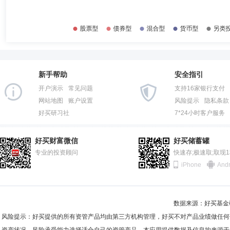
2014-12-31
82.11%
2023年7月28日)、中邮悦享6个月持有期混合型证券投资基金(2022年3
基金管理股份有限公司固定收益部固定收益总监兼固定收益部总经理、中邮稳定
2014-06-30
85.30%
金经理。
2013-12-31
77.41%
陈梁
投资决策委员会成员
学历：硕士
任职日期：2014-0
2013-06-30
92.96%
陈梁先生：经济学硕士。曾任大连实德集团市场专员、华夏基金管理有限
活配置混合型证券投资基金、中邮稳健添利灵活配置混合型证券投资基金
新手帮助
安全指引
2012-12-31
86.97%
经理。现任中邮创业基金管理股份有限公司权益投资部副总经理、中邮核
开户演示
常见问题
支持16家银行支付
邮核心优选混合型证券投资基金、中邮睿丰增强债券型证券投资基金、中
2012-06-30
96.76%
网站地图
账户设置
风险提示
隐私条款
好买研习社
7*24小时客户服务
2011-12-31
98.27%
武志骁
投资决策委员会成员
学历：硕士
任职日期：202
2011-06-30
94.14%
武志骁先生：中国籍，理学硕士。曾任中国华新投资有限公司中央交易员
好买财富微信
好买储蓄罐
型证券投资基金(2020年3月20日—2020年9月29日)、中邮增力债券型证
2010-12-31
专业的投资顾问
97.79%
快速存;极速取;取现
期开放债券型证券投资基金(2020年3月20日—2021年10月19日)、中
iPhone
Andr
年3月20日—2022年6月21日)、中邮淳享66个月定期开放债券型证券投资基
2010-06-30
92.08%
理。现任中邮现金驿站货币市场基金(2020年3月20日—至今)、中邮货币
(2020年11月19日—至今)、中邮沪港深精选混合型证券投资基金(202
2009-12-31
98.27%
券投资基金(2026年6月23日—至今)、中邮睿明债券型发起式证券投资基金
张悦
投资决策委员会成员
学历：硕士
任职日期：2020-0
数据来源：好买基金研究
2009-06-30
99.37%
张悦女士：工程硕士。曾任渣打银行(中国)股份有限公司审核与清算岗
风险提示：好买提供的所有资管产品均由第三方机构管理，好买不对产品业绩做任何
债券型证券投资基金(2020年11月3日—2022年6月21日)、中邮睿丰增强
2008-12-31
99.33%