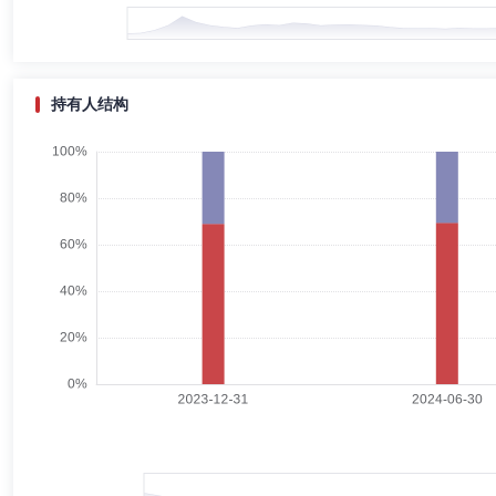
侯玉春先生：中共党员，法学学士。曾任北京市人民政府电子工业办公室
公司投资银行部董事助理、中国辽宁国际合作(集团)股份有限公司董事
持有人结构
高海涛
督察长（督察员）
学历：硕士
任职日期：2023-
高海涛先生：硕士研究生。曾就职于北京市怀柔区法院、中国证监会稽查
司合规总监。现任中邮创业基金管理股份有限公司督察长。
李小振
副总经理
学历：硕士
任职日期：2023-08-17
李小振先生：工程硕士。曾任陕西省邮政储汇局技术员、陕西省邮政储汇
工作)、中邮证券有限责任公司综合办公室主任、中邮证券有限责任公司总经
理分公司负责人；2012年11月-2021年6月兼战略发展部总经理；201
司副总经理。
唐亚明
副总经理,财务总监
学历：本科
任职日期：2017-
唐亚明先生：经济学学士。曾任联合证券赛格科技园营业部研究员、深圳