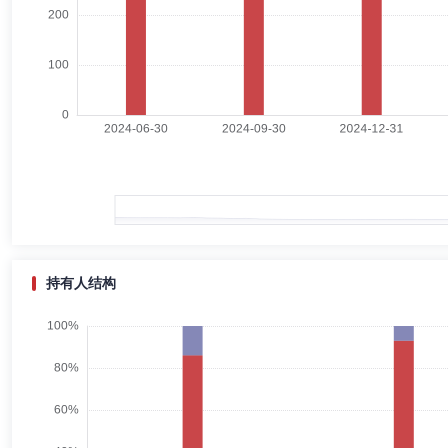
凌有法
副总经理
学历：硕士
任职日期：2018-12-18
凌有法先生：研究生学历。曾任华宝信托有限公司发展研究中心研究员、
运营部专家，金元顺安基金管理有限公司督察长。
陈嘉楠
副总经理
学历：硕士
任职日期：2017-03-23
陈嘉楠女士：中国国籍，硕士学位。具有中国证券投资基金业从业资格、
董事，新兴集团总经理助理，联想集团有限公司高级经理。
持有人结构
李海瑞
投资决策委员会成员
学历：硕士
任职日期：202
李海瑞女士：中国国籍，工商管理硕士，具有基金从业资格。曾就职于上海新
任金元顺安沣顺定期开放债券型发起式证券投资基金基金经理，2026年