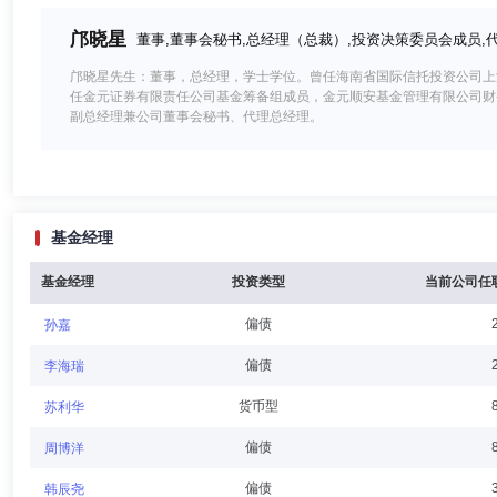
邝晓星
董事,董事会秘书,总经理（总裁）,投资决策委员会成员,
邝晓星先生：董事，总经理，学士学位。曾任海南省国际信托投资公司上
任金元证券有限责任公司基金筹备组成员，金元顺安基金管理有限公司财
副总经理兼公司董事会秘书、代理总经理。
李永丽
董事
学历：硕士
任职日期：2024-06-17
基金经理
李永丽女士：董事，研究生，云南省滇中产业发展集团有限责任公司国有
公司投资管理部门副经理。
基金经理
投资类型
当前公司任
偏债
孙嘉
罗寅
董事,副董事长,副总经理
学历：博士
任职日期：202
偏债
李海瑞
罗寅先生：副董事长，副总经理，博士。曾于2014年05月至2016年0
货币型
苏利华
建设有限公司融资部经理和投资部副经理；于2019年11月至2021
经理；于2021年11月，就职于金元顺安基金管理有限公司。
偏债
周博洋
偏债
韩辰尧