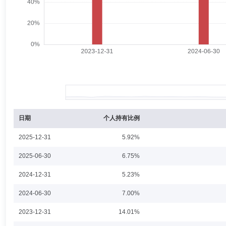
郭建新
投资决策委员会成员
学历：硕士
任职日期：201
郭建新先生：西南财经大学经济学硕士。曾任河北银行股份有限公司资金运
理。2017年4月5日起担任金元顺安桉盛债券型证券投资基金基金经理，
张海东
投资决策委员会成员
学历：硕士
任职日期：202
张海东先生：中国人民大学经济学硕士。多年证券、基金等金融行业从业
渤海证券北京西外大街营业部担任交易部经理兼客服务部经理、大通证券北
月25日起任职)、金元顺安乾利混合型证券投资基金(2025年9月11日起任
日期
个人持有比例
任职)、金元顺安丰惠债券型证券投资基金(2026年5月21日起任职)的基
2025-12-31
5.92%
韩辰尧
投资决策委员会成员
学历：硕士
任职日期：202
2025-06-30
6.75%
韩辰尧先生：香港中文大学工商管理硕士。曾任都邦财产保险股份有限公
2024-12-31
5.23%
人，合众资产管理股份有限公司权益投资部门负责人。2022年05月
元顺安价值增长混合型证券投资基金、金元顺安成长动力灵活配置混合型
2024-06-30
7.00%
2023-12-31
14.01%
章文凝
投资决策委员会成员
学历：硕士
任职日期：202