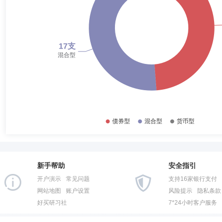
2017-06-30
2.85%
孙嘉女士：早稻田大学经济学硕士。曾任中信证券股份有限公司固定收益
管理有限公司。多年证券、基金等金融行业从业经历，具有基金从业资格
2016-12-31
5.17%
2016-06-30
3.17%
2015-12-31
72.54%
刘一峰
投资决策委员会成员
学历：本科
任职日期：202
2015-06-30
60.78%
刘一峰先生：金元顺安乾盛利率债债券型证券投资基金的基金经理，中国
限公司专户事业部产品经理和浙江绍兴瑞丰农村商业银行股份有限公司金
2014-12-31
81.60%
格。
2014-06-30
94.65%
2013-12-31
94.65%
缪玮彬
投资决策委员会成员
学历：硕士
任职日期：201
2013-06-30
94.35%
缪玮彬先生：复旦大学经济学硕士，多年证券、基金等金融行业从业经历
公司资产管理部总经理助理，联合证券有限责任公司高级投资经理，华宝信托
新手帮助
安全指引
2012-12-31
90.79%
任金元顺安元启灵活配置混合型证券投资基金基金经理。
开户演示
常见问题
支持16家银行支付
2012-06-30
93.50%
网站地图
账户设置
风险提示
隐私条款
好买研习社
7*24小时客户服务
2011-12-31
90.43%
商昌层
投资决策委员会成员
学历：硕士
任职日期：202