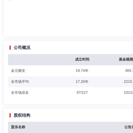
公司概况
成立时间
基金规模
金元顺安
19.74年
369.
全市场平均
17.26年
2215
全市场排名
97/227
102/
股权结构
股东名称
公告