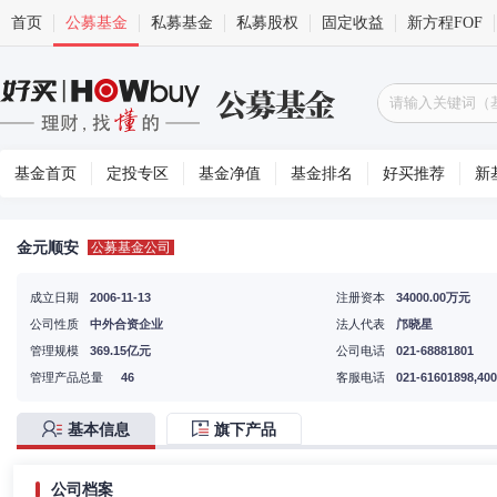
首页
公募基金
私募基金
私募股权
固定收益
新方程FOF
基金首页
定投专区
基金净值
基金排名
好买推荐
新
金元顺安
公募基金公司
成立日期
2006-11-13
注册资本
34000.00万元
公司性质
中外合资企业
法人代表
邝晓星
管理规模
369.15亿元
公司电话
021-68881801
管理产品总量
46
客服电话
021-61601898,400
基本信息
旗下产品
公司档案