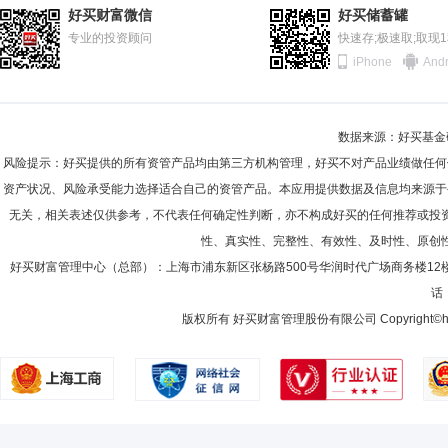
2011-06-30
91.70%
商昌层先生：中央财经大学工商管理硕士。多年证券、基金等金融行业从
好买财富微信
好买储蓄罐
资产管理有限公司研究员、北京瑞奇融通投资管理有限公司证券投资经理
2010-12-31
专业的投资顾问
88.38%
快速存;极速取;取现
元顺安基金管理有限公司，历任基金经理助理；现任金元顺安宝石动力混合型证
iPhone
Andr
2010-06-30
93.16%
2009-12-31
90.45%
李玮
投资决策委员会成员
学历：本科
任职日期：2022-1
数据来源：好买基金研究
2009-06-30
88.33%
李玮女士：中国籍，管理学学士。多年证券、基金等金融行业从业经历，
风险提示：好买提供的所有资管产品均由第三方机构管理，好买不对产品业绩做任何
泓丰纯债87个月定期开放债券型证券投资基金和金元顺安金元宝货币市
2008-12-31
95.99%
资产状况、风险承受能力选择适合自己的资管产品。本应用提供数据及信息均来源于
无关，相关表述仅供参考，不代表任何确定性判断，亦不构成好买的任何推荐或投
2008-06-30
90.54%
性、真实性、完整性、有效性、及时性、原创
2007-12-31
92.85%
李锐
好买财富管理中心（总部）：上海市浦东新区张杨路500号华润时代广场商务楼12
投资决策委员会成员
学历：硕士
任职日期：2025-0
话：
李锐先生：副总经理，研究生。曾任国金证券股份有限公司金融理财部总经
版权所有 好买财富管理股份有限公司 Copyright©howbuy.co
陈铭杰
投资决策委员会成员
学历：博士
任职日期：202
陈铭杰先生：复旦大学生物化学与分子生物学博士、生物科学学士，多年