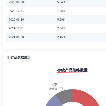
2023-06-30
5.84%
章文凝女士：浙江大学经济学硕士，多年证券、基金等金融行业从业经历
2022-12-31
7.06%
年11月加入金元顺安基金管理有限公司，现任金元顺安金通宝货币市场
2022-06-30
5.29%
2021-12-31
2.64%
廖宇乐
投资决策委员会成员
学历：硕士
任职日期：202
2021-06-30
2.16%
廖宇乐先生：中国国籍，英国帝国理工学院工学学士、硕士学位。2014年
司任投资经理。2025年3月加入金元顺安基金管理有限公司。
2020-12-31
2.27%
2020-06-30
1.55%
产品策略统计
2019-12-31
2.18%
闵杭
投资决策委员会成员
学历：本科
任职日期：2015-1
存续产品策略数量
2019-06-30
1.03%
闵杭先生：中国国籍，上海交通大学工学学士。具有多年证券、基金等金
部投资总监。2015年8月加入金元顺安基金管理有限公司，历任金元顺安消费主
2018-12-31
1.06%
元顺安桉盛债券型证券投资基金(2021年7月21日)、金元顺安行业精选混
金(2024年7月16日)基金经理。
2018-06-30
1.74%
2017-12-31
2.48%
孙嘉
投资决策委员会成员
学历：硕士
任职日期：2024-0