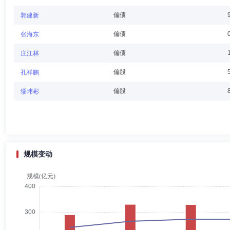
张苏彤
独立董事
学历：博士
任职日期：2025-10-01
偏债
郭建新
张苏彤先生：独立董事，博士。曾任职于陕西重型机器厂、陕西农业机械
偏债
张海东
海）股份有限公司独立董事、深圳市长亮科技股份有限公司独立董事。
偏债
庄江林
偏股
孔祥鹏
金代文
独立董事
学历：本科
任职日期：2021-06-30
偏股
缪玮彬
金代文先生：独立董事，本科，北京炜衡(上海)律师事务所高级合伙人
规模变动
袁林洁
独立董事
学历：本科
任职日期：2023-08-07
袁林洁女士：独立董事，本科，北京市金德律师事务所律师。曾任香港名