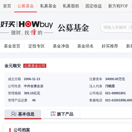
首页
公募基金
私募基金
私募股权
固定收益
新方程FOF
基金首页
定投专区
基金净值
基金排名
好买推荐
新
金元顺安
公募基金公司
成立日期
2006-11-13
注册资本
34000.00万元
公司性质
中外合资企业
法人代表
邝晓星
管理规模
369.15亿元
公司电话
021-68881801
管理产品总量
46
客服电话
021-61601898,400
基本信息
旗下产品
公司档案