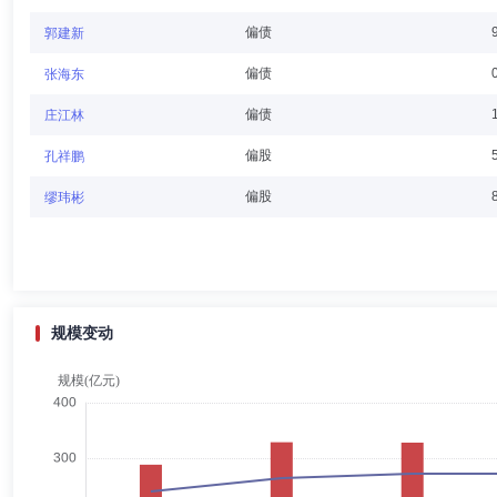
张苏彤
独立董事
学历：博士
任职日期：2025-10-01
偏债
郭建新
张苏彤先生：独立董事，博士。曾任职于陕西重型机器厂、陕西农业机械
偏债
张海东
海）股份有限公司独立董事、深圳市长亮科技股份有限公司独立董事。
偏债
庄江林
偏股
孔祥鹏
金代文
独立董事
学历：本科
任职日期：2021-06-30
偏股
缪玮彬
金代文先生：独立董事，本科，北京炜衡(上海)律师事务所高级合伙人
规模变动
袁林洁
独立董事
学历：本科
任职日期：2023-08-07
袁林洁女士：独立董事，本科，北京市金德律师事务所律师。曾任香港名