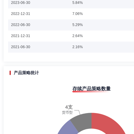
2023-06-30
5.84%
章文凝女士：浙江大学经济学硕士，多年证券、基金等金融行业从业经历
2022-12-31
7.06%
年11月加入金元顺安基金管理有限公司，现任金元顺安金通宝货币市场
2022-06-30
5.29%
2021-12-31
2.64%
廖宇乐
投资决策委员会成员
学历：硕士
任职日期：202
2021-06-30
2.16%
廖宇乐先生：中国国籍，英国帝国理工学院工学学士、硕士学位。2014年
司任投资经理。2025年3月加入金元顺安基金管理有限公司。
2020-12-31
2.27%
2020-06-30
1.55%
产品策略统计
2019-12-31
2.18%
闵杭
投资决策委员会成员
学历：本科
任职日期：2015-1
存续产品策略数量
2019-06-30
1.03%
闵杭先生：中国国籍，上海交通大学工学学士。具有多年证券、基金等金
部投资总监。2015年8月加入金元顺安基金管理有限公司，历任金元顺安消费主
2018-12-31
1.06%
元顺安桉盛债券型证券投资基金(2021年7月21日)、金元顺安行业精选混
金(2024年7月16日)基金经理。
2018-06-30
1.74%
2017-12-31
2.48%
孙嘉
投资决策委员会成员
学历：硕士
任职日期：2024-0