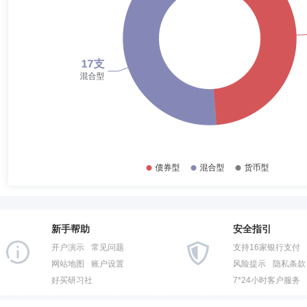
2017-06-30
2.85%
孙嘉女士：早稻田大学经济学硕士。曾任中信证券股份有限公司固定收益
管理有限公司。多年证券、基金等金融行业从业经历，具有基金从业资格
2016-12-31
5.17%
2016-06-30
3.17%
2015-12-31
72.54%
刘一峰
投资决策委员会成员
学历：本科
任职日期：202
2015-06-30
60.78%
刘一峰先生：金元顺安乾盛利率债债券型证券投资基金的基金经理，中国
限公司专户事业部产品经理和浙江绍兴瑞丰农村商业银行股份有限公司金
2014-12-31
81.60%
格。
2014-06-30
94.65%
2013-12-31
94.65%
缪玮彬
投资决策委员会成员
学历：硕士
任职日期：201
2013-06-30
94.35%
缪玮彬先生：复旦大学经济学硕士，多年证券、基金等金融行业从业经历
公司资产管理部总经理助理，联合证券有限责任公司高级投资经理，华宝信托
新手帮助
安全指引
2012-12-31
90.79%
任金元顺安元启灵活配置混合型证券投资基金基金经理。
开户演示
常见问题
支持16家银行支付
2012-06-30
93.50%
网站地图
账户设置
风险提示
隐私条款
好买研习社
7*24小时客户服务
2011-12-31
90.43%
商昌层
投资决策委员会成员
学历：硕士
任职日期：202