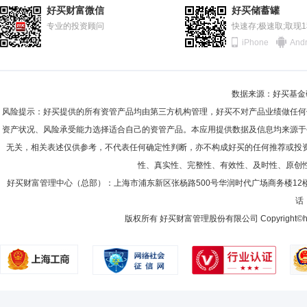
2011-06-30
91.70%
商昌层先生：中央财经大学工商管理硕士。多年证券、基金等金融行业从
好买财富微信
好买储蓄罐
资产管理有限公司研究员、北京瑞奇融通投资管理有限公司证券投资经理
2010-12-31
专业的投资顾问
88.38%
快速存;极速取;取现
元顺安基金管理有限公司，历任基金经理助理；现任金元顺安宝石动力混合型证
iPhone
Andr
2010-06-30
93.16%
2009-12-31
90.45%
李玮
投资决策委员会成员
学历：本科
任职日期：2022-1
数据来源：好买基金研究
2009-06-30
88.33%
李玮女士：中国籍，管理学学士。多年证券、基金等金融行业从业经历，
风险提示：好买提供的所有资管产品均由第三方机构管理，好买不对产品业绩做任何
泓丰纯债87个月定期开放债券型证券投资基金和金元顺安金元宝货币市
2008-12-31
95.99%
资产状况、风险承受能力选择适合自己的资管产品。本应用提供数据及信息均来源于
无关，相关表述仅供参考，不代表任何确定性判断，亦不构成好买的任何推荐或投
2008-06-30
90.54%
性、真实性、完整性、有效性、及时性、原创
2007-12-31
92.85%
李锐
好买财富管理中心（总部）：上海市浦东新区张杨路500号华润时代广场商务楼12
投资决策委员会成员
学历：硕士
任职日期：2025-0
话：
李锐先生：副总经理，研究生。曾任国金证券股份有限公司金融理财部总经
版权所有 好买财富管理股份有限公司 Copyright©howbuy.co
陈铭杰
投资决策委员会成员
学历：博士
任职日期：202
陈铭杰先生：复旦大学生物化学与分子生物学博士、生物科学学士，多年