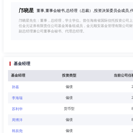
邝晓星
董事,董事会秘书,总经理（总裁）,投资决策委员会成员,
邝晓星先生：董事，总经理，学士学位。曾任海南省国际信托投资公司上
任金元证券有限责任公司基金筹备组成员，金元顺安基金管理有限公司财
副总经理兼公司董事会秘书、代理总经理。
李永丽
董事
学历：硕士
任职日期：2024-06-17
基金经理
李永丽女士：董事，研究生，云南省滇中产业发展集团有限责任公司国有
公司投资管理部门副经理。
基金经理
投资类型
当前公司任
偏债
孙嘉
罗寅
董事,副董事长,副总经理
学历：博士
任职日期：202
偏债
李海瑞
罗寅先生：副董事长，副总经理，博士。曾于2014年05月至2016年0
货币型
苏利华
建设有限公司融资部经理和投资部副经理；于2019年11月至2021
经理；于2021年11月，就职于金元顺安基金管理有限公司。
偏债
周博洋
偏债
韩辰尧