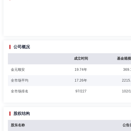
公司概况
成立时间
基金规模
金元顺安
19.74年
369.
全市场平均
17.26年
2215
全市场排名
97/227
102/
股权结构
股东名称
公告