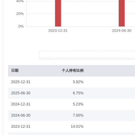
郭建新
投资决策委员会成员
学历：硕士
任职日期：201
郭建新先生：西南财经大学经济学硕士。曾任河北银行股份有限公司资金运
理。2017年4月5日起担任金元顺安桉盛债券型证券投资基金基金经理，
张海东
投资决策委员会成员
学历：硕士
任职日期：202
张海东先生：中国人民大学经济学硕士。多年证券、基金等金融行业从业
渤海证券北京西外大街营业部担任交易部经理兼客服务部经理、大通证券北
月25日起任职)、金元顺安乾利混合型证券投资基金(2025年9月11日起任
日期
个人持有比例
任职)、金元顺安丰惠债券型证券投资基金(2026年5月21日起任职)的基
2025-12-31
5.92%
韩辰尧
投资决策委员会成员
学历：硕士
任职日期：202
2025-06-30
6.75%
韩辰尧先生：香港中文大学工商管理硕士。曾任都邦财产保险股份有限公
2024-12-31
5.23%
人，合众资产管理股份有限公司权益投资部门负责人。2022年05月
元顺安价值增长混合型证券投资基金、金元顺安成长动力灵活配置混合型
2024-06-30
7.00%
2023-12-31
14.01%
章文凝
投资决策委员会成员
学历：硕士
任职日期：202