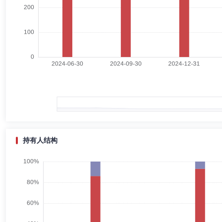
凌有法
副总经理
学历：硕士
任职日期：2018-12-18
凌有法先生：研究生学历。曾任华宝信托有限公司发展研究中心研究员、
运营部专家，金元顺安基金管理有限公司督察长。
陈嘉楠
副总经理
学历：硕士
任职日期：2017-03-23
陈嘉楠女士：中国国籍，硕士学位。具有中国证券投资基金业从业资格、
董事，新兴集团总经理助理，联想集团有限公司高级经理。
持有人结构
李海瑞
投资决策委员会成员
学历：硕士
任职日期：202
李海瑞女士：中国国籍，工商管理硕士，具有基金从业资格。曾就职于上海新
任金元顺安沣顺定期开放债券型发起式证券投资基金基金经理，2026年