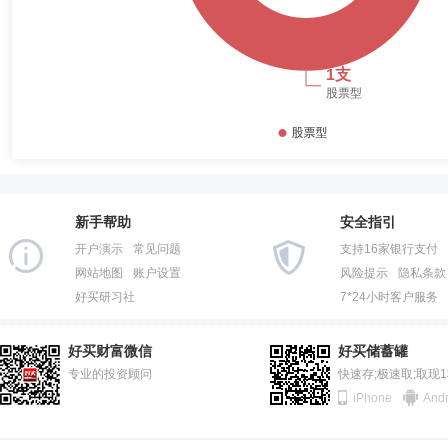
新手帮助
安全指引
开户演示
常见问题
支持16家银行支付
网站地图
账户设置
风险提示
隐私条款
好买研习社
7*24小时客户服务
好买财富微信
好买储蓄罐
专业的投资顾问
快速存;极速取;取现
iPhone
Andr