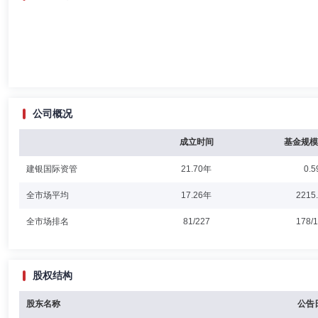
公司概况
成立时间
基金规模
建银国际资管
21.70年
0.5
全市场平均
17.26年
2215
全市场排名
81/227
178/
股权结构
股东名称
公告