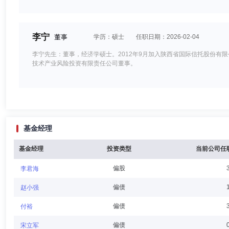
李宁
董事
学历：硕士
任职日期：2026-02-04
李宁先生：董事，经济学硕士。2012年9月加入陕西省国际信托股份
技术产业风险投资有限责任公司董事。
孙小琳
董事
学历：本科
任职日期：2026-02-04
基金经理
孙小琳女士：董事，工商管理学士。历任法国巴黎银行销售，贝莱德新加坡
主管兼行政总裁(CEO)。
基金经理
投资类型
当前公司任
偏股
李君海
郑智军
董事,总经理（总裁）,投资决策委员会成员
学历
偏债
赵小强
郑智军先生：中国，硕士学位。自2002年4月至2017年11月在中国
偏债
付裕
月至2022年10月在中国民生银行上海分行工作，历任党委委员、副行长
偏债
宋立军