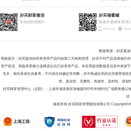
2011-12-31
34.74%
赵小强
投资决策委员会成员
学历：硕士
任职日期：202
2011-06-30
90.01%
赵小强先生：中国人民银行研究生部金融学硕士，多年证券投资研究从业经历，
好买财富微信
好买储蓄罐
管理有限公司，担任投资经理；2015年6月至2015年8月任职于中欧
2010-12-31
专业的投资顾问
85.40%
快速存;极速取;取现
配置混合型证券投资基金基金经理（2022年5月17日起至2022年6月2
iPhone
Andr
理、融通通源短融债券型证券投资基金基金经理（2022年5月17日起至
2010-06-30
63.50%
（2022年5月17日起至今）、融通通祺债券型证券投资基金基金经理（2
（LOF）基金经理（2022年5月17日起至今）。
2009-12-31
84.48%
代宏坤
投资决策委员会成员
学历：博士
任职日期：202
数据来源：好买基金研究
2009-06-30
86.47%
代宏坤先生：四川大学企业管理博士。自1995年7月至2006年8月在四川
风险提示：好买提供的所有资管产品均由第三方机构管理，好买不对产品业绩做任何
公司基金评价研究中心任首席分析师；自2016年2月至2017年1月在上海
资产状况、风险承受能力选择适合自己的资管产品。本应用提供数据及信息均来源于
加银基金管理有限公司，现任FOF总监、大类资产配置条线投资决策委员
中基金(FOF)、民生加银优享6个月定期开放混合型基金中基金(FOF-L
无关，相关表述仅供参考，不代表任何确定性判断，亦不构成好买的任何推荐或投
有期混合型基金中基金(FOF)基金经理；自2025年12月至今担任民生加
性、真实性、完整性、有效性、及时性、原创
刘欣
好买财富管理中心（总部）：上海市浦东新区张杨路500号华润时代广场商务楼12
投资决策委员会成员,投资总监
学历：硕士
任职日期
话：
刘欣先生：清华大学理学硕士。泰达宏利基金投资副总监、基金经理；2007年
加盟泰达宏利基金管理有限公司，曾担任产品与金融工程部高级研究员、
版权所有 好买财富管理股份有限公司 Copyright©howbuy.co
今担任泰达宏利逆向策略混合型证券投资基金基金经理；2015年2月13
券投资基金基金经理；2020年1月19日至今担任泰达宏利消费行业量化
17日至今担任泰达宏利中证申万绩优策略指数增强型证券投资基金基金经理
波控回报12个月持有期混合型证券投资基金基金经理。