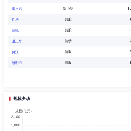
货币型
1
李文君
赵治平
董事
学历：本科
任职日期：2024-12-14
偏股
刘浩
赵治平先生：董事，文学学士。历任摩根大通公司副总裁，北美花旗银行
偏股
蔡晓
管，瑞士信贷集团董事总经理、财富管理大中华及香港市场团队主管及行
偏债
谢志华
偏股
何江
丁辉
董事会秘书,财务总监
学历：硕士
任职日期：2025-
偏股
范明月
丁辉女士：中国。硕士。已取得基金从业资格。2002年8月至2009年9月
至2012年5月在北京华远智和管理有限公司任高级经理，2012年5月至
任财务负责人、董事会秘书、计划财务部总监(兼)。
规模变动
吕益民
独立董事
学历：博士
任职日期：2020-05-07
吕益民先生：1962年出生，汉族，山西永济人，博士研究生，高级工
资产管理部主任兼国融资产管理公司总经理（法人代表）、金融投资部副
有限公司总裁、副董事长。现任中国海外控股集团有限公司首席经济学家
公司）独立董事，重庆三峡银行股份有限公司独立董事，天银金融租赁股