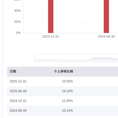
宋立军
投资决策委员会成员
学历：硕士
任职日期：202
宋立军先生：北京化工大学应用数学硕士，自2008年7月至2009年11
员；自2011年5月至2016年6月，在中信银行股份有限公司金融市场
条线投资决策委员会成员、基金经理。自2025年10月至今担任民生加
年定期开放债券型发起式证券投资基金、民生加银鑫通债券型证券投资基
王亮
投资决策委员会成员
学历：硕士
任职日期：2020-0
王亮先生：清华大学硕士，多年证券从业经历。自2007年7月至2011年
究组组长、投资经理职务。2017年9月加入民生加银基金管理有限公
员会成员、权益资产条线投资决策委员会成员。自2018年11月至今担任
日期
个人持有比例
年6月至今担任民生加银价值优选6个月持有期股票型证券投资基金基金经理
投资基金基金经理。自2019年8月至2020年9月担任民生加银稳健成长
2025-12-31
15.55%
3月至2024年1月担任民生加银智造2025灵活配置混合型证券投资基金基
蔡晓
投资决策委员会成员
学历：硕士
任职日期：2023-0
2025-06-30
19.10%
蔡晓先生：中国科学院半导体研究所微电子与固体电子学硕士，多年证券从
2024-12-31
21.55%
发展部任分析师；自2006年9月至2008年4月在新华资产管理股份有限
会成员。2014年10月加入民生加银基金管理有限公司，现任基金经理。
2024-06-30
23.14%
置混合型证券投资基金基金经理；自2021年12月至今担任民生加银养老
2021年4月担任民生加银中证内地资源主题指数型证券投资基金基金经理；