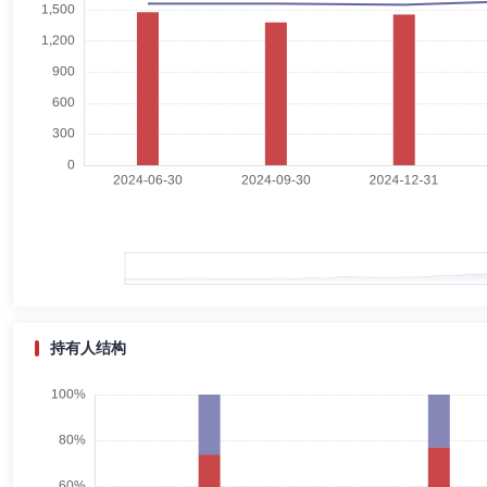
于学会
独立董事
学历：本科
任职日期：2012-09-26
于学会先生：独立董事，学士。从事过10年企业经营管理工作。历任北
立董事，瑞达期货股份有限公司独立董事。
谭小芬
独立董事
学历：博士
任职日期：2022-12-15
谭小芬先生：独立董事，经济学博士。曾任中央财经大学金融学院讲师、
办公室主任、中央财经大学发展规划处处长、学科建设办公室主任等职，
光人寿保险股份有限公司独立董事、杭州海康威视数字技术股份有限公司
持有人结构
刘静
督察长（督察员）,投资决策委员会成员
学历：博士
刘静女士：督察长，博士。曾就职于中国证监会稽查总队、稽查局。20
事。