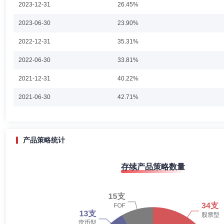
2023-12-31
26.45%
加银量化中国灵活配置混合型证券投资基金基金经理。
谢志华
投资决策委员会成员
学历：硕士
任职日期：202
2023-06-30
23.90%
谢志华先生：同济大学计算数学硕士，多年证券从业经历。自2006年4月至
2022-12-31
35.31%
2012年8月至2021年12月，任诺安基金管理有限公司基金经理、固
资决策委员会成员、固收资产条线投资决策委员会主席、基金经理。自20
2022-06-30
生加银月月乐30天持有期短债债券型证券投资基金基金经理；自2022年
33.81%
基金经理；自2023年5月至今担任民生加银鑫享债券型证券投资基金基
2021-12-31
40.22%
孔思伟
投资决策委员会成员
学历：博士
任职日期：202
2021-06-30
42.71%
孔思伟先生：南京大学理学博士，多年证券从业经历，中国籍，已取得基金从业
理研究所任助理研究员；自2016年4月至2017年7月在北京信复创值
2020-12-31
37.51%
经理助理，现任基金经理。自2022年9月至今担任民生加银稳健配置6个月
金中基金(FOF-LOF)、民生加银卓越配置6个月持有期混合型基金中基金(
2020-06-30
28.45%
产品策略统计
今担任民生加银多元稳健配置3个月持有期混合型基金中基金(FOF)、民生
2019-12-31
34.16%
何江
投资决策委员会成员
学历：硕士
任职日期：2019-0
存续产品策略数量
2019-06-30
38.42%
何江先生：清华大学流体力学硕士，多年证券从业经历，曾在上海海狮资
级经理、业务主管；金诚国际信用评估有限公司任信用分析师；北京方速
2018-12-31
49.13%
司，现任量化投资部总监、大类资产配置条线投资决策委员会联席主席、基
资基金联接基金基金经理；自2021年9月至今担任民生加银新能源智选混
2018-06-30
52.01%
月至今担任民生加银中证港股通高股息精选指数证券投资基金经理；自20