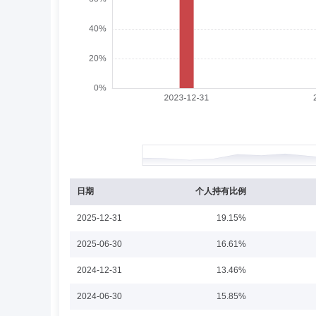
栾庆帅
投资决策委员会成员
学历：硕士
栾庆帅先生：中国国籍，硕士研究生。历任中山证券有限责
型证券投资基金、富安达策略精选灵活配置混合型证券投资
康佳燕
投资决策委员会成员
学历：硕士
康佳燕女士：中国国籍，香港大学工商管理硕士。历任工银
专户投资经理，南洋商业银行固定收益部投资经理。现任公
资基金的基金经理。
日期
个人持有比例
2025-12-31
19.15%
纪青
投资决策委员会成员
学历：硕士
任职
2025-06-30
16.61%
纪青女士：中国国籍，同济大学应用数学硕士。历任中海基金
2024-12-31
13.46%
数增强型证券投资基金、富安达智优量化选股混合型发起式
证券投资基金、富安达上证科创板综合指数增强型证券投资基金
2024-06-30
15.85%