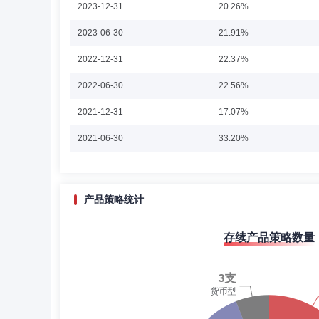
2023-12-31
20.26%
饶玉涵
投资决策委员会成员
任职日期：2026-03
2023-06-30
21.91%
饶玉涵：现任富安达基金管理有限公司权益投资部副总监、
2022-12-31
22.37%
2022-06-30
22.56%
2021-12-31
17.07%
赵恒毅
投资决策委员会成员
学历：硕士
2021-06-30
33.20%
赵恒毅先生：金融学硕士，2005年7月至2008年3月任通
券投资基金基金经理，2012年5月至2013年7月任富国新
2020-12-31
34.49%
有限公司，2013年12月起担任海富通养老收益混合和海富
理。曾任益民基金管理有限公司固定收益投资总监、产品研发
2020-06-30
51.07%
产品策略统计
2019-12-31
60.44%
郑良海
投资决策委员会成员
学历：博士
存续产品策略数量
2019-06-30
69.22%
郑良海先生：博士研究生，历任上海电气电站集团订单项目
员。2022年加入富安达基金管理有限公司，现任首席经济
2018-12-31
70.50%
资基金、富安达神州天添利货币市场基金、富安达中证同业
2018-06-30
77.58%