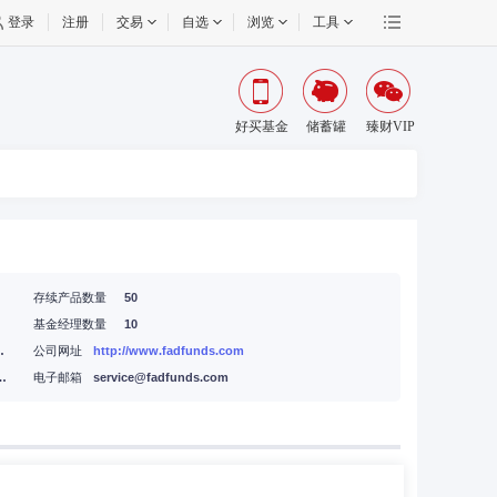
登录
注册
交易
自选
浏览
工具
好买基金
储蓄罐
臻财VIP
存续产品数量
50
基金经理数量
10
大道1568号29楼
公司网址
http://www.fadfunds.com
验区世纪大道1568号29楼
电子邮箱
service@fadfunds.com