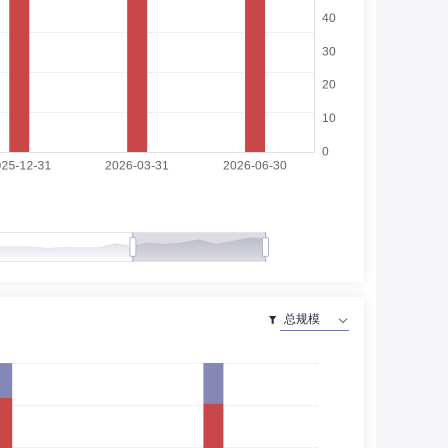
研员，证监会上海专员办复核处副调研员，证监会上海专员办
员，深圳国际仲裁院仲裁员，华东政法大学兼职教授，中国
有限公司外部董事，君证资本管理有限公司外部董事，中国
展开
金融学院党委书记、院长，西南交通大学总会计师、副校长，
江保护与高质量发展研究基地”首席专家。
理(上海)有限公司总经理助理，现任富安达基金管理有限公