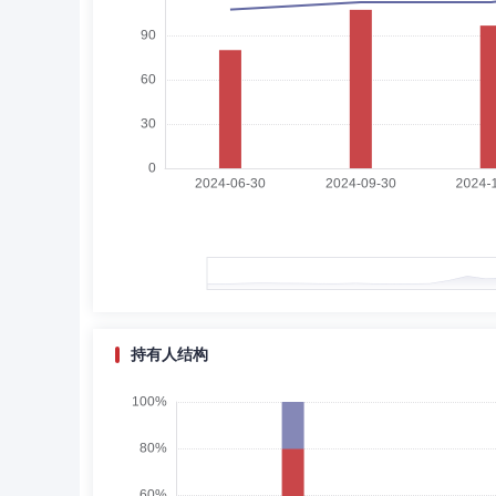
黄江东
独立董事
学历：博士
任职日期：202
黄江东先生：1979年6月出生，中共党员，博士研究生
调查三处处长，国浩（上海）律师事务所资深顾问。现任国
石化上海石油化工股份有限公司独立董事，环旭电子股份有
法学会证券法学研究会理事，中国上市公司协会独立董事专
张兵
独立董事
学历：博士
任职日期：2023-
张兵先生：1962年11月出生，中共党员，博士学位，
河海大学总会计师、副校长。现任河海大学教授，江苏省重
持有人结构
李理想
督察长（督察员）,投资决策委员会成员
李理想先生：历任富安达基金管理有限公司监察稽核部法务
司督察长,兼富安达资产管理(上海)有限公司监事。