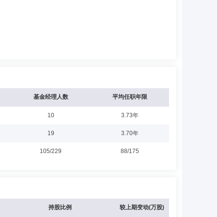
基金经理人数
平均任职年限
10
3.73年
19
3.70年
105/229
88/175
持股比例
较上期变动(万股)