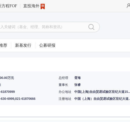
新方程FOF
直投海外
推荐
新基发行
公募研报
800.00万元
总经理
胥海
胜
董事长
张睿
-61870999
办公地址
中国(上海)自由贸易试验区世纪
-630-6999,021-61870666
注册地址
中国（上海）自由贸易试