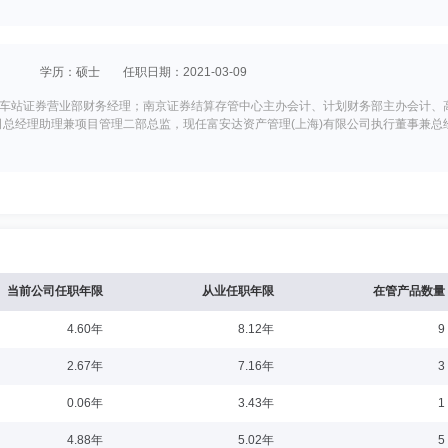
学历：硕士
任职日期：2021-03-09
车站证券营业部财务经理；南京证券结算存管中心主办会计、计划财务部主办会计、
公司总经理助理兼项目管理二部总监，现任富安达资产管理(上海)有限公司执行董事兼总
7-17
份有限公司上海周家嘴路营业部经理助理、上海总部人力资源部薪酬福利专员、主管
有限公司人力资源部总监。
当前公司任职年限
从业任职年限
在管产品数量
4.60年
8.12年
9
11
2.67年
7.16年
3
产业投资管理有限公司投资经理、高级投资经理，远东宏信有限公司投资总监，北京
0.06年
3.43年
1
理有限公司副总经理，兼任南京河西私募基金管理有限公司法定代表人、执行董事、
4.88年
5.02年
5