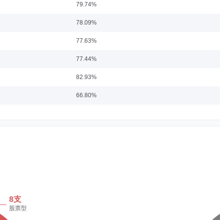
79.74%
-31
78.09%
权益投资决策委员会成员。
77.63%
77.44%
82.93%
任职日期：2022-11-22
66.80%
用技术集团投资管理有限公司研究员，2008年4月至2011年5月任富国基金管理有限公司
天锋定期开放债券型证券投资基金基金经理。2012年6月至2013年7月任富国可转换债
65.51%
通双利分级债券基金经理，2014年5月起兼任海富通双福分级债券基金经理，2015
部负责人。2022年1月24日起曾担任益民基金管理有限公司副总经理。现任职富
48.93%
39.56%
任职日期：2022-11-22
30.78%
处项目经理，山西证券股份有限公司宏观债券分析师，东兴证券股份有限公司债券高
学家、富安达增强收益债券型证券投资基金、富安达富禧纯债30天持有期债券型证券投
29.50%
存单AAA指数7天持有期证券投资基金的基金经理。
22.42%