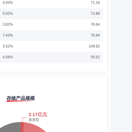
4.03%
71.16
5.02%
72.80
3.82%
76.64
7.43%
76.94
3.52%
108.82
4.56%
55.52
研究员，2011年5月至2013年7月任富国天盈分级债券型证
券证券投资基金基金经理。2013年11月加入海富通基金管理
14.55%
57.08
年12月起任海富通一年定期开放债券型证券投资基金基金经
展开
安达基金管理有限公司固定收益部总监。
8.61%
35.02
8.72%
33.72
存续产品规模
7.01%
32.33
级分析师，财通基金管理有限公司固定收益部债券高级研究
资基金、富安达上海清算所0-3年政策性金融债指数证券投
6.67%
27.55
14.65%
31.92