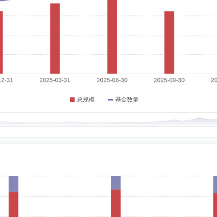
3-08-05
。历任上海证监局机构二处副主任科员、主任科员、副调研员，中国证监会法律部副调
浩（上海）律师事务所合伙人，兼任上海仲裁委员会仲裁员，上海国际仲裁中心仲裁
限公司独立董事，长江养老保险股份有限公司独立董事，中海环境科技（上海）股份
业委员会委员，上海市检察院第一分院听证员。
08-05
教授。历任南京农业大学经管学院讲师、审计室副主任、经管学院副院长、财务处处长、
点培育智库“生态文明建设与流域保护研究院”，江苏省决策咨询重点研究基地“江苏长
学历：硕士
任职日期：2018-05-18
，富安达资产管理(上海)有限公司合规风控部总监助理、副总监、总监，富安达资产管