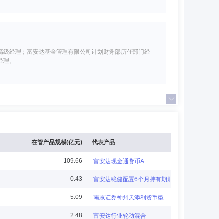
高级经理；富安达基金管理有限公司计划财务部历任部门经
经理。
；民安证券有限责任公司上海总部人力资源部副总经理；华
在管产品规模(亿元)
代表产品
109.66
富安达现金通货币A
0.43
富安达稳健配置6个月持有期混合
天地顺景投资管理有限公司投资部负责人，远至私募基金管
5.09
南京证券神州天添利货币型
总经理，中节能数字科技有限公司董事，青岛周济同历科技
2.48
富安达行业轮动混合