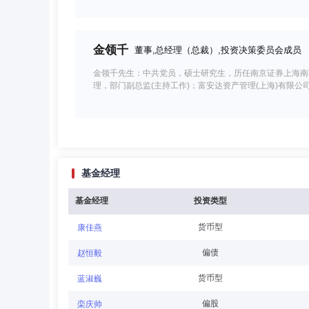
金领千
董事,总经理（总裁）,投资决策委员会成员
金领千先生：中共党员，硕士研究生，历任南京证券上海南
理，部门副总监(主持工作)；富安达资产管理(上海)有限
黄懿稚
董事
学历：硕士
任职日期：2023-0
基金经理
黄懿稚女士：中共党员，硕士研究生，历任金新信托投资股
富基金管理有限公司人力资源部经理。现任富安达基金管理
基金经理
投资类型
货币型
康佳燕
刘桥
董事
学历：硕士
任职日期：2026-03-
偏债
赵恒毅
刘桥先生：民进会员，硕士研究生。历任北京文资国颢文化
货币型
蓝淑巍
理（上海）有限公司投资董事D。现任南京河西投资资产管
产业有限公司法定代表人、执行董事、总经理。
偏股
栾庆帅