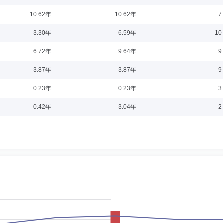
10.62年
10.62年
7
024-04-10
3.30年
6.59年
10
中级经济师。历任江苏宁沪高速公路股份有限公司投资发展部办事员、主管、经理助理
6.72年
9.64年
9
江苏云杉资本管理有限公司副总经理、党支部委员，兼任中国大地财产保险股份有限
司执行董事，南京协立投资管理有限公司董事，苏交控商业保理（广州）有限公司董
3.87年
3.87年
9
0.23年
0.23年
3
日期：2019-05-29
0.42年
3.04年
2
历任南京电声股份有限公司技术中心工程师、南京市国际信托投资公司IT工程师、南京证
组员、信息技术部总监助理、副总监、总监。
3-08-05
，教授。历任扬州曙光光学仪器厂工程师，扬州大学税务学院信息管理系讲师、副教授
主任、副教授。现任东南大学经济管理学院副院长、东南大学特聘教授、二级教授、
常务理事，中国运筹学会行为运筹与管理分会常务理事。