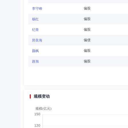
偏股
李守峰
陈巍
董事,副董事长
学历：硕士
任职日期：2
偏股
杨红
陈巍先生：1976年1月出生，中共党员，硕士研究生，
偏股
纪青
限公司总经理助理兼策略投资部总经理、总经理助理。现任
创业投资有限公司执行董事，镇江君鼎协立创业投资有限公
偏债
郑良海
偏股
颜枫
孙爱民
董事,首席信息官
学历：硕士
任职
偏股
路旭
孙爱民先生：中共党员，上海财经大学硕士,基金从业资格。
月加入富安达基金管理有限公司，先后任筹备组信息技术组
规模变动
张玉林
独立董事
学历：博士
任职日期：202
张玉林先生：1964年1月出生，中共党员，管理学博士
后，东南大学经济管理学院管理科学与工程系副系主任、系
长，中国管理科学与工程学会常务理事，中国信息经济学会