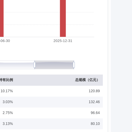
限公司任高级行业研究员。现任富安达行业轮动灵活配置混合
基金管理有限公司基金会计、债券交易员、货币基金经理、
月持有期混合型证券投资基金、富安达现金通货币市场证券投
持有比例
总规模（亿元）
10.17%
120.89
3.03%
132.46
部指数与量化投资部副经理(主持工作)，富安达中证500指
2.75%
96.64
0指数增强型证券投资基金、富安达中证A500指数增强型
3.13%
80.10