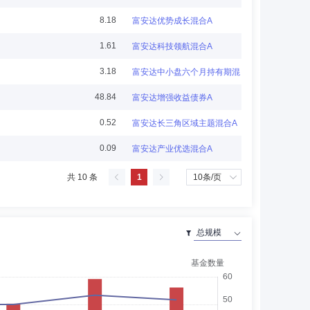
8.18
富安达优势成长混合A
1.61
富安达科技领航混合A
、副经理、副经理（主持工作）、经理，江苏云杉资本管理有
3.18
富安达中小盘六个月持有期混合型发起式
公司董事，江苏高速公路信息工程有限公司董事，南京协立
事。
48.84
富安达增强收益债券A
0.52
富安达长三角区域主题混合A
0.09
富安达产业优选混合A
券有限责任公司上海新华路营业部IT工程师。2009年8
共 10 条
1
，清华大学经济管理学院管理科学与工程博士后流动站博士
博士生导师，兼任江苏省高校管理科学与工程学科联盟理事