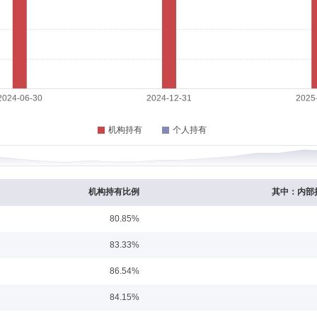
任职日期：2022-11-22
任公司化工行业研究员，国民信托有限公司研究员。2013年加入富安达基金管理有
基金、富安达成长价值一年持有期混合型证券投资基金的基金经理。
任职日期：2022-11-22
安盛人寿保险有限公司财务部投资分析，泰信基金管理有限公司基金会计，浦银安盛
司固定收益部总监助理，富安达富利纯债债券型证券投资基金、富安达稳健配置6个
机构持有比例
其中：内部
80.85%
日期：2022-11-22
83.33%
投研中心金融工程分析师。2013年4月加入富安达基金管理有限公司。现任权益投资
86.54%
证券投资基金、富安达中小盘六个月持有期混合型发起式证券投资基金、富安达沪深30
的基金经理。2022年7月至2022年11月兼任投资经理。
84.15%