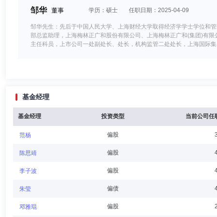
邹华
董事
学历：硕士
任职日期：2025-04-09
邹华先生：先后于中国人民大学、上海财经大学取得经济学学士学位和管
部总监助理，上海梅林正广和股份有限公司、上海梅林正广和(集团)有
主任科员，上市公司一处副处长、处长，机构监管二处处长，上海国际集
业务委员会综合执行组、质量控制组投行委委员行政负责人(总部部门正职
律合规部总经理、上海国泰君安证券资产管理有限公司董事。
敖奇顺
董事
学历：硕士
任职日期：2025-06-06
基金经理
敖奇顺先生：硕士。历任普华永道会计师事务所审计部职员，平安资产管
人，国泰君安国际控股有限公司财务总监，国泰君安咨询服务(深圳)有
持工作)、上海国泰君安证券资产管理有限公司董事。
基金经理
投资类型
当前公司任
偏股
范杨
孙佳宁
董事,总经理助理,投资决策委员会成员
学历：硕
偏股
陈思靖
孙佳宁先生：1981年8月出生，硕士研究生，中共党员。历任国泰君安
偏股
李子波
海国泰君安证券资产管理有限公司量化投资部副总经理(主持工作)、总经
事。
偏债
朱莹
偏股
邓雅琨