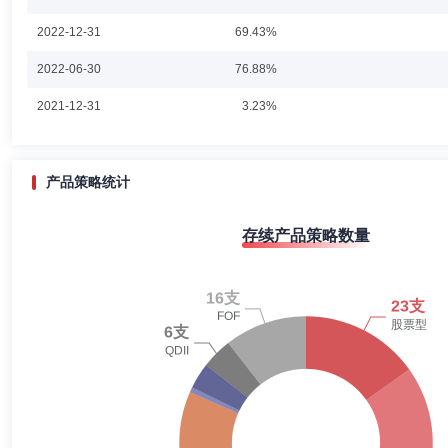
吕莉萍女士：美国密歇根大学商学院硕士，注册金融分析师(CFA)。
2022-12-31
69.43%
银行(香港)固定收益部董事、执行董事；中再资产管理股份有限公司研究
京)，担任总经理职务。自2023年9月20日起担任“国泰君安君添利中短
2022-06-30
自2024年1月31日起担任“国泰君安中债0-3年政策性金融债指数证券投
76.88%
2021-12-31
3.23%
丁颖
投资决策委员会成员
学历：硕士
任职日期：2023-0
丁颖女士：浙江大学金融硕士，多年证券从业经历。2016年加入上海
产品策略统计
存续产品策略数量
杨先锋
投资决策委员会成员
任职日期：2025-02-21
杨先锋先生：上海国泰君安证券资产管理有限公司投资决策委员会委员，
苏旺兴
投资决策委员会成员
任职日期：2023-07-24