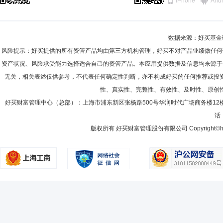
iPhone
Andr
司合规部主管；2016年8月至今在上海国泰君安证券资产管理有限公司
数据来源：好买基金研究
风险提示：好买提供的所有资管产品均由第三方机构管理，好买不对产品业绩做任何
陈颖
首席信息官
学历：本科
任职日期：2026-03-23
资产状况、风险承受能力选择适合自己的资管产品。本应用提供数据及信息均来源于
陈颖女士：大学本科。历任华安基金管理有限公司信息技术部总助、海通
无关，相关表述仅供参考，不代表任何确定性判断，亦不构成好买的任何推荐或投
运营部总监、公司首席信息官、首席风险官等职务；2026年3月起任上
性、真实性、完整性、有效性、及时性、原创
好买财富管理中心（总部）：上海市浦东新区张杨路500号华润时代广场商务楼12
话：
叶明
首席市场官,总经理（总裁）,财务总监
学历：本科
版权所有 好买财富管理股份有限公司 Copyright©howbuy.co
叶明先生：1976年8月出生，大学本科，中共党员。1995年7月入职原
起加入上海国泰海通证券资产管理有限公司，历任营运总监兼任营运部总
有限公司副总经理(主持工作)、合规总监(代为履职)、财务负责人(代任