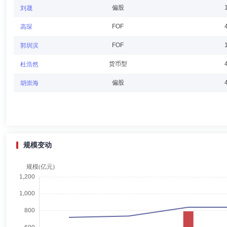
王新宇
董事
学历：硕士
任职日期：2022-03-12
偏股
刘晟
王新宇先生：EMBA。历任吉林省机械进出口公司上海子公司员工，中
FOF
高琛
部经理、总经理助理、营业部负责人(主持工作)、副总经理(主持工作)、
经理、吉林分公司总经理、零售业务部总经理，现任国泰君安证券股份有
FOF
郭圳滨
货币型
杜浩然
李艳
董事会秘书
学历：硕士
任职日期：2017-03-13
偏股
胡崇海
李艳女士：硕士研究生，FRM。2001年3月入职上海证券有限责任公
理兼基金评价研究中心总经理；2015年9月加入上海国泰君安证券资产
规模变动
袁志刚
独立董事
学历：博士
任职日期：2023-12-08
袁志刚先生：独立董事，博士学历。历任复旦大学经济学院副教授、教授