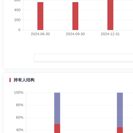
钱军
独立董事
学历：博士
任职日期：2023-12-08
钱军先生：博士。历任美国波士顿学院卡罗尔管理学院金融系终身教授，
学特聘教授、教授、博士生导师、EMBA项目联席主任、EMBA/DBA/EE
董事，现任复旦大学泛海国际金融学院金融学教授、执行院长，政协上海
机构中心研究员，国际学术杂志International Studies of Econ
陈稹
独立董事
学历：博士
任职日期：2023-12-08
陈稹先生：博士。历任中国人民大学劳动人事学院教师、副院长兼副书记
证监会中证金融研究院党委书记、常务副院长，现任中国人民大学国家发
持有人结构
徐刚
总经理助理
学历：博士
任职日期：2024-09-25
徐刚先生：博士研究生，华东政法大学法学硕士，多年证券从业经验，198
限公司，历任金融市场部投资经理，结构融资部高级投资经理，资产证券
理、首席投资官(CIO)。
丁杰能
副总经理,投资决策委员会成员
学历：硕士
任职