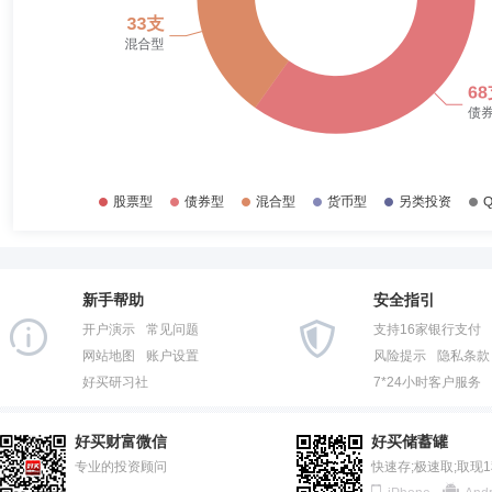
苏旺兴先生：上海国泰君安证券资产管理有限公司投资决策委员会委员、
薛磊荣
投资决策委员会成员
学历：硕士
任职日期：202
薛磊荣女士：多年证券从业经验，复旦大学金融学硕士。现任国泰君安证
定收益投资主管、国泰君安证券交易投资业务线宏观对冲策略研究和投资
杨钤雯
投资决策委员会成员
任职日期：2024-09-25
新手帮助
安全指引
开户演示
常见问题
支持16家银行支付
网站地图
账户设置
风险提示
隐私条款
好买研习社
7*24小时客户服务
好买财富微信
好买储蓄罐
吕巍
合规总监,首席风险官,督察长（督察员）
学历：硕士
专业的投资顾问
快速存;极速取;取现
吕巍先生：中国。硕士。2002年7月至2005年8月中国银行深圳分行法律