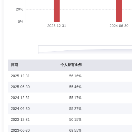
丁杰能先生：中国，硕士研究生，中共党员。2006年4月入职国泰君安证
定收益证券部利率投资经理、固定收益证券部自营投资业务主管MD、固定
投资部总经理，现任本公司首席投资官(CIO)，兼任固定收益投资部(上
格。
左秀海
副总经理,投资决策委员会成员
学历：硕士
任职
左秀海先生：1982年2月出生，同济大学经济学硕士，中共党员，多年证
总部交易管理部经理，零售与网络金融部交易管理部经理，财富管理中心
资部总监、公司副总经理；2025年12月加入上海国泰海通证券资产管
日期
个人持有比例
2025-12-31
56.16%
胡崇海
投资决策委员会成员
学历：博士
任职日期：202
2025-06-30
55.46%
胡崇海先生：浙江大学数学系运筹学与控制论专业博士。曾任香港科技大
2024-12-31
55.17%
上海国泰君安证券资产管理有限公司，先后在量化投资部、权益与衍生品
上海国泰海通证券资产管理有限公司量化投资部总经理，兼任量化投资部(公募
2024-06-30
55.27%
通中证1000指数增强型证券投资基金”基金经理，自2022年8月18日起
基金”基金经理，自2023年12月12日起担任“国泰海通中证1000优选
2023-12-31
50.15%
2024年10月30日起担任“国泰海通红利量化选股混合型证券投资基金”基金
科创板综合价格指数增强型证券投资基金”基金经理，自2025年11月4日
吕莉萍
投资决策委员会成员
学历：硕士
任职日期：202
2023-06-30
金”基金经理，自2025年12月26日起担任“国泰海通创业板综指增强型证
68.55%