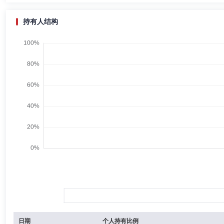
持有人结构
日期
个人持有比例