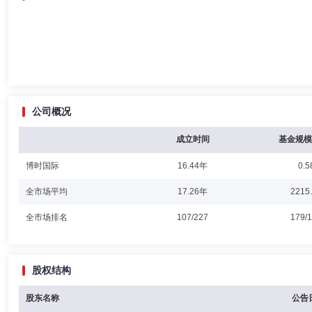
公司概况
成立时间
基金规模
博时国际
16.44年
0.5
全市场平均
17.26年
2215
全市场排名
107/227
179/
股权结构
股东名称
公告