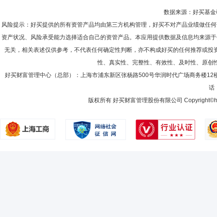
数据来源：好买基金研究
风险提示：好买提供的所有资管产品均由第三方机构管理，好买不对产品业绩做任何
资产状况、风险承受能力选择适合自己的资管产品。本应用提供数据及信息均来源于
无关，相关表述仅供参考，不代表任何确定性判断，亦不构成好买的任何推荐或投
性、真实性、完整性、有效性、及时性、原创
好买财富管理中心（总部）：上海市浦东新区张杨路500号华润时代广场商务楼12
话：
版权所有 好买财富管理股份有限公司 Copyright©howbuy.co