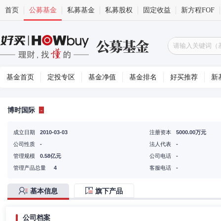
首页
公募基金
私募基金
私募股权
固定收益
新方程FOF
基金首页
定投专区
基金净值
基金排名
好买推荐
新
博时国际
-
成立日期
2010-03-03
注册资本
5000.00万元
公司性质
-
法人代表
-
管理规模
0.58亿元
公司电话
-
管理产品总量
4
客服电话
-
基本信息
旗下产品
公司档案