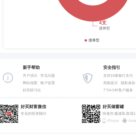
新手帮助
安全指引
开户演示
常见问题
支持16家银行支付
网站地图
账户设置
风险提示
隐私条款
好买研习社
7*24小时客户服务
好买财富微信
好买储蓄罐
专业的投资顾问
快速存;极速取;取现
iPhone
Andr