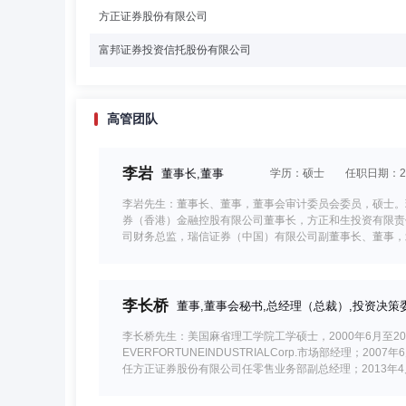
方正证券股份有限公司
富邦证券投资信托股份有限公司
高管团队
李岩
董事长,董事
学历：硕士
任职日期：202
李岩先生：董事长、董事，董事会审计委员会委员，硕士。
券（香港）金融控股有限公司董事长，方正和生投资有限责
司财务总监，瑞信证券（中国）有限公司副董事长、董事，
李长桥
董事,董事会秘书,总经理（总裁）,投资决策
李长桥先生：美国麻省理工学院工学硕士，2000年6月至200
EVERFORTUNEINDUSTRIALCorp.市场部经理；20
任方正证券股份有限公司任零售业务部副总经理；2013年4
理，分管投资顾问业务、零售业务。2015年3月至2016
7月任方正证券股份有限公司助理总裁，分管财富管理业务