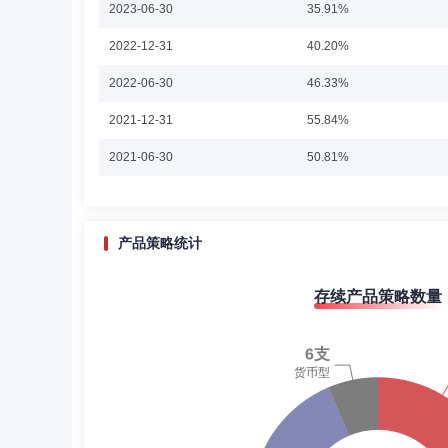
2023-06-30
资基金基金经理。2020年09月至2021年12月，任方正
35.91%
任方正富邦中证500指数增强型证券投资基金基金经理。202
乔培涛先生：清华大学本硕。多年证券从业年限。2008年4
型开放式指数证券投资基金基金经理。2023年03月起至今
2022-12-31
40.20%
行总监兼基金经理；2021年9月至2023年12月于方正
今，任方正富邦创新动力混合型证券投资基金基金经理。2
富邦新兴成长混合型证券投资基金基金经理。2022年07月
2022-06-30
理。2026年05月起至今，任方正富邦汇福一年定期开放
46.33%
2021-12-31
55.84%
吕拙愚
投资决策委员会成员
学历：硕士
2021-06-30
50.81%
吕拙愚女士：本硕均毕业于中国人民大学，2019年5月至2
研究员、年金固收投资组投资助理。2024年7月加入方正
2020-12-31
54.60%
经理。2025年04月起至今，任方正富邦泰利12个月持有
2020-06-30
58.26%
产品策略统计
2019-12-31
68.08%
潘英杰
首席信息官
学历：硕士
任职日期：2
存续产品策略数量
2019-06-30
72.81%
潘英杰先生：硕士。2001年7月至2001年10月任浙江申浙汽
年5月至2011年9月任泰达宏利基金管理有限公司IT主管;2
2018-12-31
53.51%
营总监;2017年11月至2019年6月任方正富邦基金管理
北京方正富邦创融资产管理有限公司监事;2019年7月至
2018-06-30
55.61%
2017-12-31
59.38%
邹小兵
财务总监
学历：本科
任职日期：202