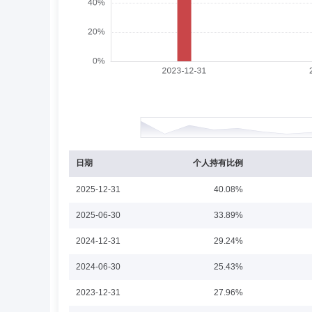
刘穆
投资决策委员会成员
任职日期：2023-11-3
刘穆先生：现任方正富邦基金管理有限公司交易部行政负责
区德成
投资决策委员会成员
学历：硕士
区德成先生：硕士毕业于荷兰格罗宁根大学金融学专业，注册
管，投资交易部副总经理，固定收益部总经理；2020年7月
理有限公司固定收益基金投资部行政负责人、执行董事、投资
日期
个人持有比例
债债券型证券投资基金基金经理。2021年01月起至今，任方
今，任方正富邦富利纯债债券型发起式证券投资基金基金经理。2
2025-12-31
40.08%
证券投资基金基金经理。2022年03月起至今，任方正富邦
理。2023年05月起至今，任方正富邦稳禧一年定期开放债券
吴昊
投资决策委员会成员
学历：硕士
任职
2025-06-30
33.89%
今，任方正富邦锦利3个月定期开放债券型证券投资基金基金
基金经理。2026年03月起至今，任方正富邦恒信双利债
吴昊先生：中国籍，北京邮电大学计算机学院本科、硕士，清
2024-12-31
29.24%
现任权益投决会委员、董事总经理、数量投资部行政负责人、
放式指数证券投资基金基金经理。2018年11月至2021年
2024-06-30
25.43%
基金联接基金基金经理。2019年03月至2021年04月
2019年09月至2022年03月，任方正富邦天鑫灵活配置
2023-12-31
27.96%
邦天恒灵活配置混合型证券投资基金基金经理。2019年09月
综合指数证券投资基金(LOF)基金经理。2019年11月起
乔培涛
投资决策委员会成员
学历：硕士