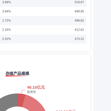
型证券投资基金基金经理。2020年12月至2022年11月，
3.98%
519.67
2021年08月起至今，任方正富邦中证沪港深人工智能50交易
至2021年8月就职于长盛基金管理有限公司，曾任研究部执
邦核心优势混合型证券投资基金基金经理。2024年04月起至
3.94%
499.85
公司权益研究部任行政负责人。2022年07月起至今，任方正
联接基金基金经理。
至今，任方正富邦金立方一年持有期混合型证券投资基金基金经
展开
1.72%
498.82
2.16%
412.62
2.52%
373.22
年7月就职于中国国际金融股份有限公司，历任资产管理部信用
年09月起至今，任方正富邦添利纯债债券型证券投资基金基金
3.16%
320.42
资基金基金经理。
3.79%
272.25
4.88%
211.60
存续产品规模
3.68%
185.87
月至2007年5月任恒生电子股份有限公司产品技术经理;2007
监;2015年5月至2018年3月任方正富邦基金管理有限公司运
6.97%
148.30
经理;2015年7月至今任方正富邦基金管理有限公司全资子公司
展开
3.71%
183.24
2.17%
149.83