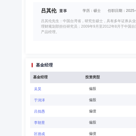
融资产管理有限公司董事长、董事、董事会审计委员会委员
吕其伦
董事
学历：硕士
任职日期：2025-0
吕其伦先生：中国台湾省，研究生硕士，具有多年证券从业经验
理财规划部担任研究员；2009年9月至2012年8月于
产品经理。
黄昭棠
董事
任职日期：2024-12-07
基金经理
黄昭棠先生：现任富邦证券投资信托股份有限公司董事长，
投资股份有限公司董事。曾担任华南永昌证券投资信托股份
多年。
基金经理
投资类型
偏股
吴昊
李文杰
独立董事
学历：本科
任职日期：202
偏股
于润泽
李文杰先生：方正富邦基金管理有限公司独立董事，本科。
偏债
吕拙愚
市京都（深圳）律师事务所执业律师，广东首誉律师事务所
人民监督员，东莞仲裁委员会兼职仲裁员。
偏股
李朝昱
偏债
区德成