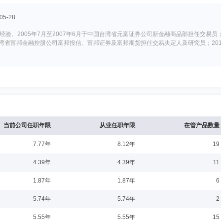
，曾兼任方正富邦基金管理有限公司权益投资部总经理、国际投资部总经理。
5-28
。2005年7月至2007年6月于中国台湾省元富证券公司新金融商品部担任交易员；2
中国台湾省富邦金融控股公司富邦投信、富邦证券及富邦期货担任交易决定人及研究员；2
富邦基金管理(香港)有限公司董事长，富邦私募股权股份有限公司董事长暨总经理，
有限公司董事长，日盛证券投资信托股份有限公司董事长，元大证券投资信托股份有
当前公司任职年限
从业任职年限
在管产品数量
7.77年
8.12年
19
4-04-01
4.39年
4.39年
11
现任北京观韬中茂（深圳）律师事务所合伙人律师，广东省新的社会阶层人士联合会
1.87年
1.87年
6
主任律师，泰和泰（深圳）律师事务所合伙人律师，海南国际仲裁院兼职仲裁员，深
5.74年
5.74年
2
5.55年
5.55年
15