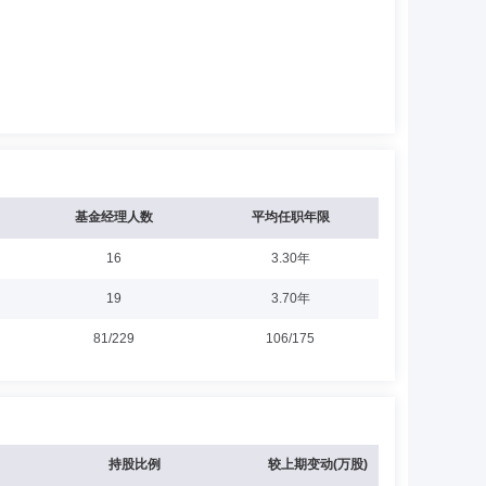
基金经理人数
平均任职年限
16
3.30年
19
3.70年
81/229
106/175
持股比例
较上期变动(万股)