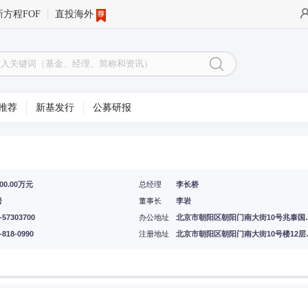
新方程FOF
直投海外
推荐
新基发行
公募研报
000.00万元
总经理
李长桥
岩
董事长
李岩
-57303700
办公地址
北京市朝阳区朝阳门
-818-0990
注册地址
北京市朝阳区朝阳门南大街