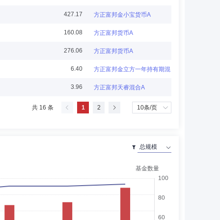
427.17
方正富邦金小宝货币A
、院长，厦门大学宏观经济研究中心教授、副主任，厦门大
160.08
方正富邦货币A
司经济学家，香港中文大学商学院旅游与不动产研究中心主
会副理事长，福建省数字金融协会副会长，福建省金融学会
展开
276.06
方正富邦货币A
6.40
方正富邦金立方一年持有期混合A
3.96
方正富邦天睿混合A
年7月至2002年北京大学博士后流动站、深圳证券交易所博
共 16 条
1
2
05年9月在大成基金管理有限公司任规划发展部副总监（总监
任总经理。
处长、处长职务；2011年6月至2012年2月任中国证券监督
公司督察长；2019年5月至2019年12月任中南红文化集团
有限公司督察长。