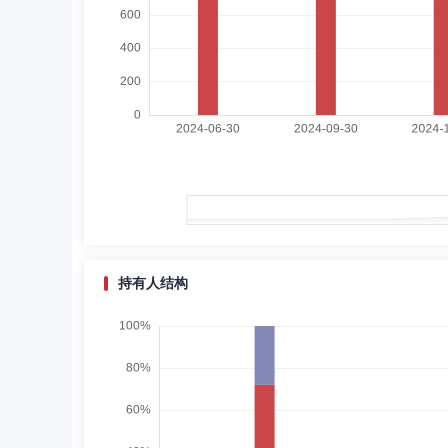
王启道
副总经理
学历：本科
任职日期：202
王启道先生：2009年7月至2010年5月，曾任中国民族证
中国人民人寿保险股份有限公司投资三处经理助理，负责投资
务副秘书长，方正富邦基金管理有限公司副总裁，兼任市场
汤戈
副总经理,投资决策委员会成员
学历：
汤戈先生：中国国籍，清华大学硕士研究生。曾任国泰君安
总部高级研究员，英大泰和人寿保险股份有限公司投资管理
兼证券投资部总经理，泛海投资集团有限公司助理总裁兼民
管理有限公司，现任方正富邦基金管理有限公司副总裁、首
持有人结构
罗杰
投资决策委员会成员
任职日期：2023-11-3
罗杰先生：现任方正富邦基金管理有限公司首席固收投资官