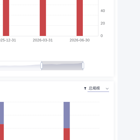
份有限公司投资部经理助理；2014年1月至2016年4月曾任
理、副总经理。现任中国投资协会上市公司投资专业委员会常
投资研究总部行业研究员，华西证券股份有限公司投资研究
兼组合管理部总经理，泛海股权投资管理有限公司助理总裁
经理兼英大资本执行董事。2023年4月加入方正富邦基金
展开
负责人、基金经理。