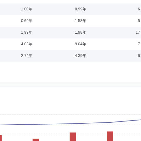
4-04-01
1.00年
0.99年
6
奈尔大学经济学博士。现任厦门大学经济学院和王亚南经济研究院教授、博士生导师
0.69年
1.58年
5
联网金融协会）副会长，福建省党外知识分子联谊会理事。曾任美国股息资本投资公
济学院和王亚南经济研究院教授、副院长（主持工作），厦门市张亦春教育发展基金
1.99年
1.98年
17
4.03年
9.04年
7
04-01
2.74年
4.39年
6
员。1986年7月至2000年7月在山东大学先后任助教、讲师、副教授等职，2000
银基金管理有限公司任组织与战略规划部总经理、公司职工监事等职，2004年3月至20
理有限公司总经理助理、副总经理、总经理。2014年6月3日进入英大基金管理有限公司
职日期：2020-02-12
集团总公司职员；1998年4月至2011年6月在中国证券监督管理委员会历任主任科员、副
14年8月任中国上市公司协会部门主任；2014年8月至2019年4月任中融基金管理有限
0年2月任方正富邦基金管理有限公司拟任督察长；2020年2月至今任方正富邦基金管理