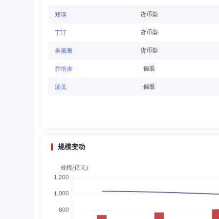
周颖刚
独立董事
学历：博士
任职日期：202
货币型
郑瑛
周颖刚先生：方正富邦基金管理有限公司独立董事，美国康
货币型
丁汀
学教育发展基金会理事，福建省数字金融协会（曾福建省互
任，厦门大学王亚南经济研究院教授、副院长，厦门大学经
货币型
吴佩珊
理事会副会长。
偏股
乔培涛
杨峰
独立董事
学历：博士
任职日期：2024-
偏股
汤戈
杨峰先生：山东大学应用数学专业博士研究生，副教授。中共党
士后工作站博士后，2002年3月至2004年3月在泰达荷
级）主持工作，2005年9月至2012年6月任万家基金管
规模变动
向祖荣
督察长（督察员）
学历：博士
任
向祖荣先生：博士。1995年7月至1998年4月任北京建工
管理委员会中国上市公司协会筹备组成员；2012年2月至20
股份有限公司董事长、法定代表人；2019年12月至202