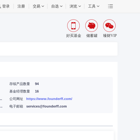
登录
注册
交易
自选
浏览
工具
好买基金
储蓄罐
臻财VIP
存续产品数量
94
基金经理数量
16
南大街10号兆泰国际中心A座15层
公司网址
https://www.founderff.com/
10号楼12层1202单元内01、02、07、08、09-01单元
电子邮箱
services@founderff.com