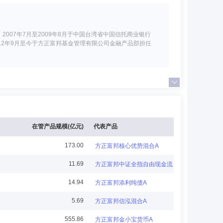
007年7月至2009年8月于中国台湾省中国信托商业银行
012年9月至今于方正富邦基金管理有限公司金融产品部担任
富邦数位音乐资产管理股份有限公司董事长，富邦金控创业
限公司总经理等职务，从事基金管理、证券、银行行业工作
在管产品规模(亿元)
代表产品
173.00
方正富邦核心优势混合A
11.69
方正富邦中证全指自由现金流ETF
常务理事，深圳市新的社会阶层人士联合会理事。曾任北京
14.94
方正富邦添利纯债A
圳证券期货业纠纷调解中心兼职调解员，深圳市人民检察院
5.69
方正富邦信泓混合A
555.86
方正富邦金小宝货币A