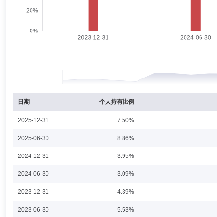
张媛女士：博士研究生学历，博士学位。曾任中国国际期货有限公司资产
资部基金经理，负责管理英大睿盛灵活配置混合型证券投资基金、英大策
一年持有期混合型证券投资基金、英大中证ESG120策略指数证券投资
赵济民
投资决策委员会成员
学历：硕士
任职日期：202
赵济民先生：硕士学位，研究生学历，多年金融从业经验。历任建信信托
部基金经理，管理英大现金宝货币市场基金、英大中证同业存单AAA指
日期
个人持有比例
2025-12-31
7.50%
孙莹贺
投资决策委员会成员
学历：硕士
任职日期：202
2025-06-30
8.86%
孙莹贺先生：硕士学位，研究生学历，FRM、CFP持证人，多年金融从
2024-12-31
3.95%
投资经理，国海证券股份有限公司金融市场委员会销售交易部总经理助理。
资基金、英大安华纯债债券型证券投资基金。
2024-06-30
3.09%
2023-12-31
4.39%
董大鹏
投资决策委员会成员
任职日期：2022-03-15
2023-06-30
5.53%