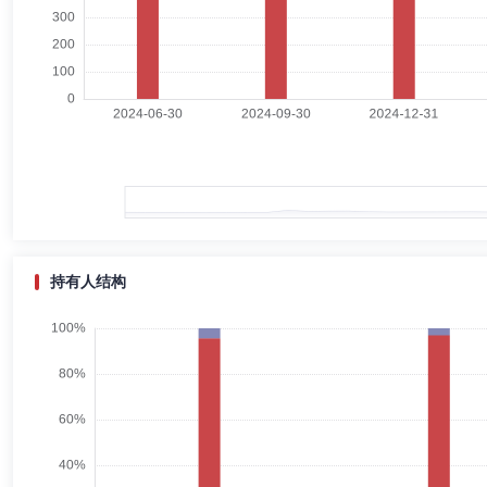
刘康喜先生：研究生学历，硕士学位。曾任职于中共北京市怀柔区纪委、
持工作）、总经理，自2019年10月14日起任职督察长。现兼任英大
张大铮
副总经理,投资决策委员会成员
学历：硕士
任职
张大铮先生：中国籍，香港中文大学工商管理硕士。历任中银国际证券有
理总经理、固定收益投资部总监，民生基金管理有限公司(筹)副总裁。2
合型证券投资基金、英大通盈纯债债券型证券投资基金、英大安惠纯债债
基金和英大稳固增强核心一年持有期混合型证券投资基金的基金经理。
持有人结构
党晶
副总经理
学历：博士
任职日期：2022-03-11
党晶先生：研究生学历，博士学位。2017年12月加入英大基金，现
国际控股集团有限公司投资管理部经理，深圳英大资本管理有限公司能源
公司总经理助理，副总经理兼英大基金管理有限公司北京分公司总经理、
张媛
投资决策委员会成员
学历：博士
任职日期：2017-0