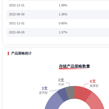
董大鹏先生：英大基金管理有限公司投资决策委员会成员。
2022-12-31
1.99%
2022-06-30
1.36%
2021-12-31
0.80%
申恒亮
投资决策委员会成员
学历：硕士
任职日期：202
2021-06-30
1.37%
申恒亮先生：研究生学历，硕士学位。2004年8月参加工作，2017年
资主办人，中邮证券资产管理分公司资管权益类投资总监，历任英大基金
2020-12-31
1.13%
理助理，英大资本轮值总经理，英大资本投资经理，研究发展部总经理助理。
起式基金中基金(FOF)、英大延福养老目标日期2050三年持有期混合型发
2020-06-30
1.66%
产品策略统计
2019-12-31
3.16%
刘宇斌
投资决策委员会成员
学历：硕士
任职日期：202
存续产品策略数量
2019-06-30
7.65%
刘宇斌先生：硕士学位，研究生学历，多年金融从业经验。2009年7月
管，东海证券有限责任公司研究所研究员，英大泰和人寿保险股份有限公
2018-12-31
19.29%
理，英大基金管理有限公司研究发展部总经理助理、FOF(养老)投资部总
2018-06-30
9.82%
2017-12-31
13.61%
刘家睿
投资决策委员会成员
学历：本科
任职日期：201
2017-06-30
11.08%
刘家睿先生：本科学历，英大基金管理有限公司投资决策委员会委员。