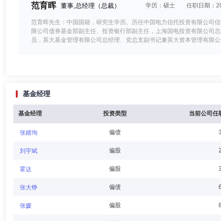
范育晖
董事,总经理（总裁）
学历：硕士
任职日期：202
范育晖先生：中国国籍，研究生学历。历任中国电力信托投资有限公司信
限公司债券基金部副主任、投资银行部副主任，上海国电投资有限公司总
员，英大基金管理有限公司总经理、党总支副书记兼英大资本管理有限公
李斌
董事
学历：硕士
任职日期：2025-07-23
基金经理
李斌先生：英大基金管理有限公司董事。研究生学历，硕士学位。现任国
限公司综合处，国网英大国际控股集团有限公司办公室、党群工作部、银
基金经理
投资类型
当前公司任
偏债
张婧珣
张灿
董事
学历：本科
任职日期：2025-10-16
偏股
刘宇斌
张灿女士：董事，自2025年10月16日起任职，学士学位。现任国网
偏股
霍达
源部，国网英大国际控股集团有限公司财务资产部、党委组织部、人力资
偏债
张大铮
偏股
张媛