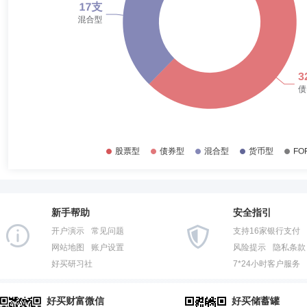
2016-12-31
11.52%
2016-06-30
7.70%
2015-12-31
2.47%
岳喜伟
首席信息官,副总经理,投资决策委员会成员,财务总监
2015-06-30
1.91%
岳喜伟先生：研究生学历，博士学位。2020年1月加入英大基金管理
网公司金融资产管理部合规与风险处四级职员，国网资产管理有限公司合
2014-12-31
28.08%
险管理部总监、风险管理部主任助理、审计部主任助理、审计部副主任，
2014-06-30
74.62%
2013-12-31
71.59%
2013-06-30
85.54%
新手帮助
安全指引
开户演示
常见问题
支持16家银行支付
网站地图
账户设置
风险提示
隐私条款
好买研习社
7*24小时客户服务
好买财富微信
好买储蓄罐