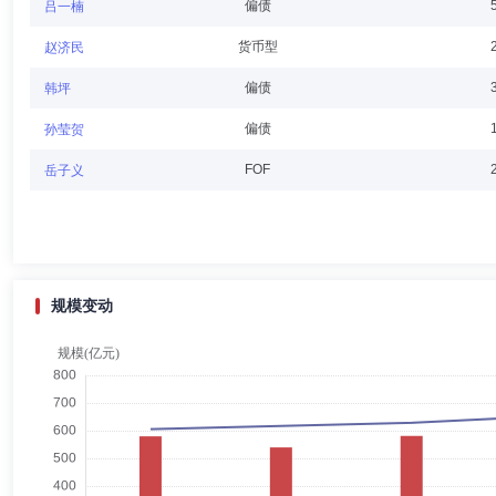
周开国
独立董事
学历：博士
任职日期：2024-12-11
偏债
吕一楠
周开国先生：独立董事，自2024年12月11日起任职，研究生学历，
货币型
赵济民
专家，教育部哲学社会科学研究重大课题攻关项目首席专家，国家智库粤
任、第十六届经济委员会主任，民盟广东省委第十六届常委等职务。
偏债
韩坪
偏债
孙莹贺
宋国良
独立董事
学历：博士
任职日期：2020-12-29
FOF
岳子义
宋国良先生：经济学博士。自2020年12月28日起任英大基金管理有
研究员，司法部中国律师事务中心律师，瑞士信贷第一波士顿投资银行中
规模变动
贺强
独立董事
学历：本科
任职日期：2020-12-29
贺强先生：本科学历，教授。自2020年12月28日起任英大基金管理
理论功底和丰富的资本市场实践经验。先后发表论文、论著500余篇，国
刘康喜
督察长（督察员）
学历：硕士
任职日期：2019-