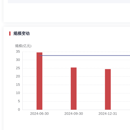
姜飞先生：董事，中共党员，硕士，毕业于厦门大学。历任武警江西省总
公室副主任、机构监管处副处长(主持工作)、国盛证券有限责任公司副总
规模变动
谢兰军
独立董事
学历：本科
任职日期：2019-12-30
谢兰军先生：独立董事，中共党员，学士，中级律师，毕业于兰州大学。
任中银(深圳)律师事务所合伙人执业律师。
彭波
独立董事
学历：博士
任职日期：2023-07-01
彭波先生：独立董事，博士，毕业于清华大学。曾任福建仰恩大学助教，
马晓彬
独立董事
学历：硕士
任职日期：2023-07-01