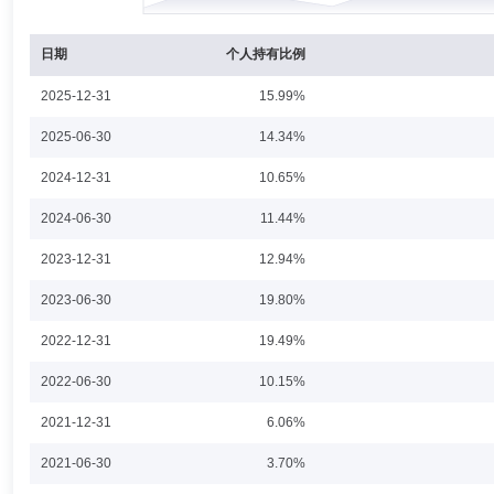
陈锦先生：副总经理，兼任财务负责人、首席信息官(代任)。历任共青团
经理(监事)、副总经理，内蒙古蒙商消费金融有限公司董事，江信基金
人、代任首席信息官、董秘。
日期
个人持有比例
2025-12-31
15.99%
马超然
投资决策委员会成员
学历：硕士
任职日期：202
2025-06-30
14.34%
马超然先生：硕士研究生，中国籍。自2013年起，先后就职于民生加银
2024-12-31
10.65%
定收益总部，现担任江信增利货币市场基金基金经理(自2023年04月21
金经理(自2023年05月12日起任职)、江信聚福定期开放债券型发起式证
2024-06-30
11.44%
债券型证券投资基金基金经理(自2024年01月09日起任职)。
2023-12-31
12.94%
高鹏飞
投资决策委员会成员
学历：硕士
任职日期：202
2023-06-30
19.80%
高鹏飞先生：中国国籍，硕士，CPA。曾任德勤会计师事务所审计师；投中资
2022-12-31
19.49%
有限责任公司的投资经理。2020年6月加入江信基金管理有限公司，任职
信同福灵活配置混合型证券投资基金基金经理(自2023年09月15日起任职
2022-06-30
10.15%
2021-12-31
6.06%
2021-06-30
3.70%