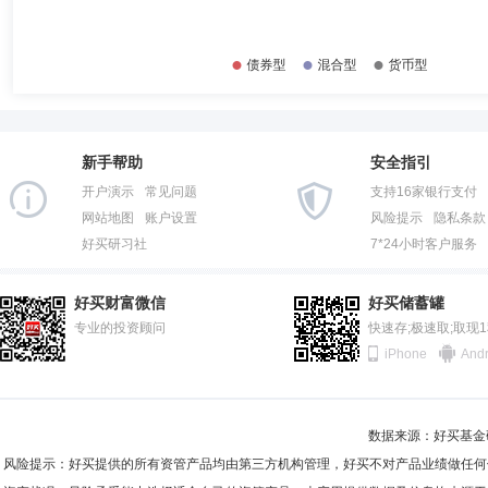
2014-12-31
32.32%
新手帮助
安全指引
开户演示
常见问题
支持16家银行支付
网站地图
账户设置
风险提示
隐私条款
好买研习社
7*24小时客户服务
好买财富微信
好买储蓄罐
专业的投资顾问
快速存;极速取;取现
iPhone
Andr
数据来源：好买基金研究
风险提示：好买提供的所有资管产品均由第三方机构管理，好买不对产品业绩做任何