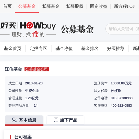
首页
公募基金
私募基金
私募股权
固定收益
新方程FOF
基金首页
定投专区
基金净值
基金排名
好买推荐
新
江信基金
公募基金公司
成立日期
2013-01-28
注册资本
18000.00万元
公司性质
中资企业
法人代表
孙桢磉
管理规模
1.28亿元
公司电话
010-57380988
管理产品总量
14
客服电话
400-622-0583
基本信息
旗下产品
公司档案