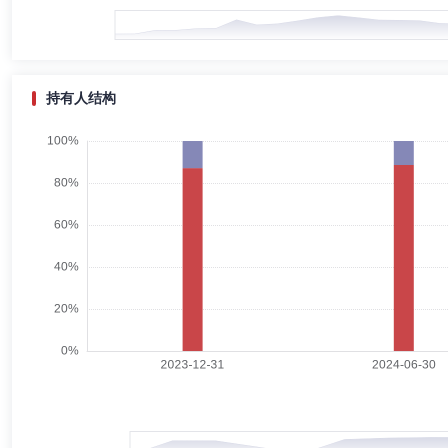
马晓彬先生：独立董事，硕士，毕业于华中科技大学。曾任国金证券股份
监。
持有人结构
遇浩亮
副总经理,投资决策委员会成员
学历：硕士
任职
遇浩亮先生：硕士学位，自2004年起，先后就职于清华大学人事处、
保资产管理有限公司公募基金事业部董事总经理。2023年3月起加入江
丁星元
监事
学历：硕士
任职日期：2019-12-30
丁星元女士：监事，本科毕业于哈尔滨工业大学数学与应用数学专业，硕
公司行政管理总部总监。
陈锦
首席信息官,副总经理,财务总监
学历：本科
任职日