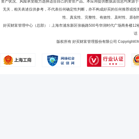
资产状况、风险承受能力选择适合自己的资管产品。本应用提供数据及信息均来源于
无关，相关表述仅供参考，不代表任何确定性判断，亦不构成好买的任何推荐或投
性、真实性、完整性、有效性、及时性、原创
好买财富管理中心（总部）：上海市浦东新区张杨路500号华润时代广场商务楼12
话：
版权所有 好买财富管理股份有限公司 Copyright©howbuy.co