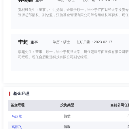
孙桢磉
董事
学历：硕士
任职日期：2013-01-28
孙桢磉先生：董事，中共党员，金融学硕士，毕业于江西财经大学投资专
资源总部部长、副总监，江信基金管理有限公司筹备组组长等职务。现任
李超
董事
学历：硕士
任职日期：2023-02-17
李超先生：董事，硕士，毕业于复旦大学。历任翊腾平面显像有限公司研发
司经理。现任合肥世远科技有限公司副总经理。
原亮
董事
学历：本科
任职日期：2023-10-20
基金经理
原亮先生：中国，本科。先后就职于中国工商银行大经路办事处，长财证
部，历任各营业部总经理、经纪业务北京区域总经理兼机构业务部总经理，
2023年9月任公司常务副总经理，2023年10月至2025年4月任公
基金经理
投资类型
当前公司任
偏债
马超然
姜飞
董事
学历：硕士
任职日期：2023-07-01
偏股
高鹏飞