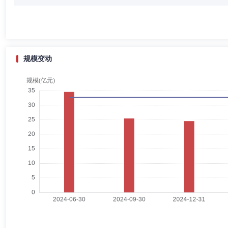
姜飞先生：董事，中共党员，硕士，毕业于厦门大学。历任武警江西省总
公室副主任、机构监管处副处长(主持工作)、国盛证券有限责任公司副总
规模变动
谢兰军
独立董事
学历：本科
任职日期：2019-12-30
谢兰军先生：独立董事，中共党员，学士，中级律师，毕业于兰州大学。
任中银(深圳)律师事务所合伙人执业律师。
彭波
独立董事
学历：博士
任职日期：2023-07-01
彭波先生：独立董事，博士，毕业于清华大学。曾任福建仰恩大学助教，
马晓彬
独立董事
学历：硕士
任职日期：2023-07-01