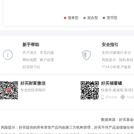
2014-12-31
32.32%
新手帮助
安全指引
开户演示
常见问题
支持16家银行支付
网站地图
账户设置
风险提示
隐私条款
好买研习社
7*24小时客户服务
好买财富微信
好买储蓄罐
专业的投资顾问
快速存;极速取;取现
iPhone
Andr
数据来源：好买基金研究
风险提示：好买提供的所有资管产品均由第三方机构管理，好买不对产品业绩做任何