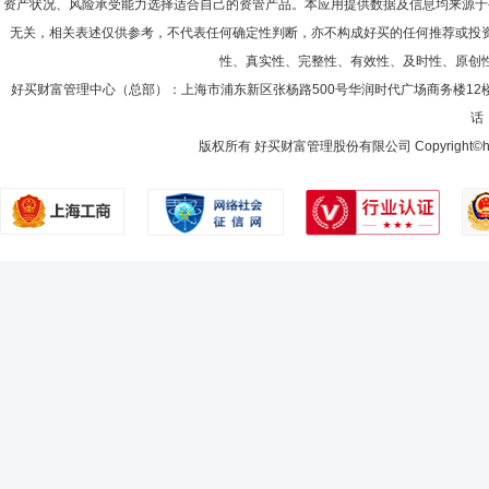
资产状况、风险承受能力选择适合自己的资管产品。本应用提供数据及信息均来源于
无关，相关表述仅供参考，不代表任何确定性判断，亦不构成好买的任何推荐或投
性、真实性、完整性、有效性、及时性、原创
好买财富管理中心（总部）：上海市浦东新区张杨路500号华润时代广场商务楼12
话：
版权所有 好买财富管理股份有限公司 Copyright©howbuy.co