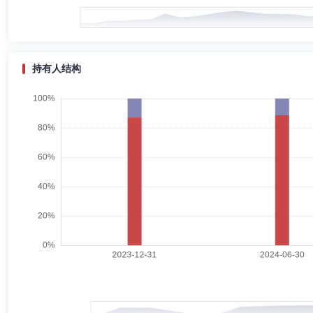
马晓彬先生：独立董事，硕士，毕业于华中科技大学。曾任国金证券股份
监。
持有人结构
遇浩亮
副总经理,投资决策委员会成员
学历：硕士
任职
遇浩亮先生：硕士学位，自2004年起，先后就职于清华大学人事处、
保资产管理有限公司公募基金事业部董事总经理。2023年3月起加入江
丁星元
监事
学历：硕士
任职日期：2019-12-30
丁星元女士：监事，本科毕业于哈尔滨工业大学数学与应用数学专业，硕
公司行政管理总部总监。
陈锦
首席信息官,副总经理,财务总监
学历：本科
任职日