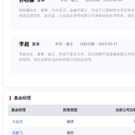
孙桢磉
董事
学历：硕士
任职日期：2013-01-28
孙桢磉先生：董事，中共党员，金融学硕士，毕业于江西财经大学投资专
资源总部部长、副总监，江信基金管理有限公司筹备组组长等职务。现任
李超
董事
学历：硕士
任职日期：2023-02-17
李超先生：董事，硕士，毕业于复旦大学。历任翊腾平面显像有限公司研发
司经理。现任合肥世远科技有限公司副总经理。
原亮
董事
学历：本科
任职日期：2023-10-20
基金经理
原亮先生：中国，本科。先后就职于中国工商银行大经路办事处，长财证
部，历任各营业部总经理、经纪业务北京区域总经理兼机构业务部总经理，
2023年9月任公司常务副总经理，2023年10月至2025年4月任公
基金经理
投资类型
当前公司任
偏债
马超然
姜飞
董事
学历：硕士
任职日期：2023-07-01
偏股
高鹏飞