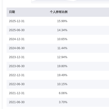
陈锦先生：副总经理，兼任财务负责人、首席信息官(代任)。历任共青团
经理(监事)、副总经理，内蒙古蒙商消费金融有限公司董事，江信基金
人、代任首席信息官、董秘。
日期
个人持有比例
2025-12-31
15.99%
马超然
投资决策委员会成员
学历：硕士
任职日期：202
2025-06-30
14.34%
马超然先生：硕士研究生，中国籍。自2013年起，先后就职于民生加银
2024-12-31
10.65%
定收益总部，现担任江信增利货币市场基金基金经理(自2023年04月21
金经理(自2023年05月12日起任职)、江信聚福定期开放债券型发起式证
2024-06-30
11.44%
债券型证券投资基金基金经理(自2024年01月09日起任职)。
2023-12-31
12.94%
高鹏飞
投资决策委员会成员
学历：硕士
任职日期：202
2023-06-30
19.80%
高鹏飞先生：中国国籍，硕士，CPA。曾任德勤会计师事务所审计师；投中资
2022-12-31
19.49%
有限责任公司的投资经理。2020年6月加入江信基金管理有限公司，任职
信同福灵活配置混合型证券投资基金基金经理(自2023年09月15日起任职
2022-06-30
10.15%
2021-12-31
6.06%
2021-06-30
3.70%