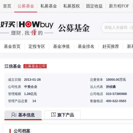
首页
公募基金
私募基金
私募股权
固定收益
新方程FOF
基金首页
定投专区
基金净值
基金排名
好买推荐
新
江信基金
公募基金公司
成立日期
2013-01-28
注册资本
18000.00万元
公司性质
中资企业
法人代表
孙桢磉
管理规模
1.28亿元
公司电话
010-57380988
管理产品总量
14
客服电话
400-622-0583
基本信息
旗下产品
公司档案