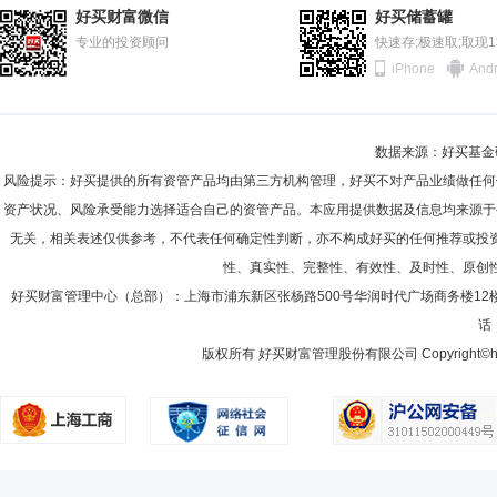
好买财富微信
好买储蓄罐
专业的投资顾问
快速存;极速取;取现
iPhone
Andr
数据来源：好买基金研究
风险提示：好买提供的所有资管产品均由第三方机构管理，好买不对产品业绩做任何
资产状况、风险承受能力选择适合自己的资管产品。本应用提供数据及信息均来源于
无关，相关表述仅供参考，不代表任何确定性判断，亦不构成好买的任何推荐或投
性、真实性、完整性、有效性、及时性、原创
好买财富管理中心（总部）：上海市浦东新区张杨路500号华润时代广场商务楼12
话：
版权所有 好买财富管理股份有限公司 Copyright©howbuy.co