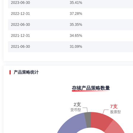
2023-06-30
35.41%
刘俊杰先生：上海理工大学国民经济学硕士。现任圆信永丰基金管理有限
2022-12-31
37.28%
高级分析师；工银安盛人寿保险股份有限公司资产管理部高级信用分析经
华基金管理有限公司总经理办公室部门副总经理；圆信永丰基金管理有限
2022-06-30
35.35%
2021-12-31
34.65%
胡春霞
投资决策委员会成员
学历：硕士
任职日期：202
2021-06-30
31.09%
胡春霞女士：中国国籍，武汉大学金融学硕士，现任圆信永丰基金管理有
泰君安证券研究所研究员。
2020-12-31
40.77%
2020-06-30
30.07%
产品策略统计
2019-12-31
42.80%
王琳
投资决策委员会成员
学历：硕士
任职日期：2014-0
存续产品策略数量
2019-06-30
47.37%
王琳女士：复旦大学世界经济研究所硕士，现任圆信永丰基金管理有限公
2018-12-31
47.81%
2018-06-30
56.96%
2017-12-31
31.55%
姚德明
首席信息官
学历：硕士
任职日期：2019-04-19