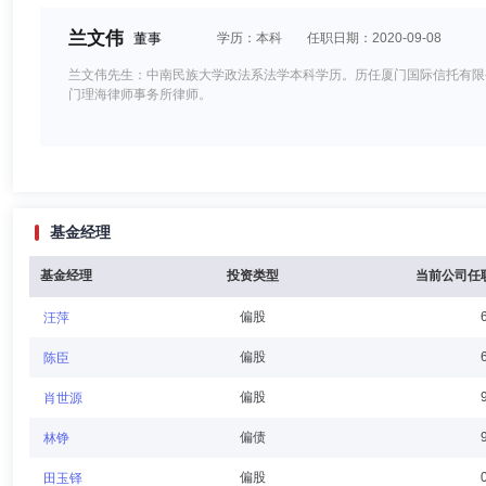
兰文伟
董事
学历：本科
任职日期：2020-09-08
兰文伟先生：中南民族大学政法系法学本科学历。历任厦门国际信托有限
门理海律师事务所律师。
许如玫
董事
学历：硕士
任职日期：2014-01-02
基金经理
许如玫女士：圆信永丰基金管理有限公司董事，美国德州州立大学硕士。
丰证券投资信托股份有限公司董事长、总经理；现任永丰金融控股股份有
基金经理
投资类型
当前公司任
偏股
汪萍
白中琪
董事
学历：硕士
任职日期：2018-12-21
偏股
陈臣
白中琪先生：圆信永丰基金管理有限公司董事，台湾中央大学硕士。历任
偏股
肖世源
有限公司上海代表处首席代表、台北市市政顾问。
偏债
林铮
偏股
田玉铎