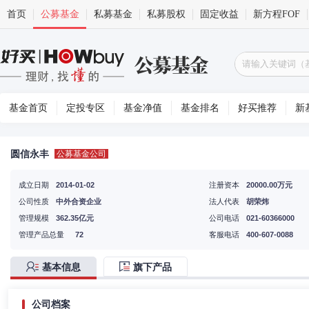
首页
公募基金
私募基金
私募股权
固定收益
新方程FOF
基金首页
定投专区
基金净值
基金排名
好买推荐
新
圆信永丰
公募基金公司
成立日期
2014-01-02
注册资本
20000.00万元
公司性质
中外合资企业
法人代表
胡荣炜
管理规模
362.35亿元
公司电话
021-60366000
管理产品总量
72
客服电话
400-607-0088
基本信息
旗下产品
公司档案