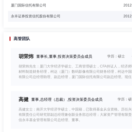
厦门国际信托有限公司
2012
永丰证券投资信托股份有限公司
2012
高管团队
胡荣炜
董事长,董事,投资决策委员会成员
学历：硕士
胡荣炜先生：厦门大学经济学硕士、工商管理硕士，CFA持证人，经济
材料制造财务经理，柯达（厦门）数码影像有限公司财务经理，柯达中国
有限公司总经理助理、副总经理，厦门国际信托有限公司副总经理。现任
高健
董事,总经理（总裁）,投资决策委员会成员
学历：硕
高健女士：南开大学经济学硕士，中国籍，已取得基金从业资格。历任兴
有限责任公司研究部副总经理兼创新业务部总经理；大家资产管理有限责
信永丰基金管理有限公司总经理、董事。