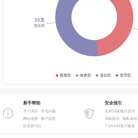
2017-06-30
35.60%
姚德明先生：中国国籍，东北大学工学学士，上海财经大学工商管理硕士
库dba、华安基金管理有限公司信息技术部OP主管；自2013年2月加
2016-12-31
35.60%
2016-06-30
25.01%
2015-12-31
72.08%
2015-06-30
57.15%
2014-12-31
0.67%
新手帮助
安全指引
开户演示
常见问题
支持16家银行支付
网站地图
账户设置
风险提示
隐私条款
好买研习社
7*24小时客户服务