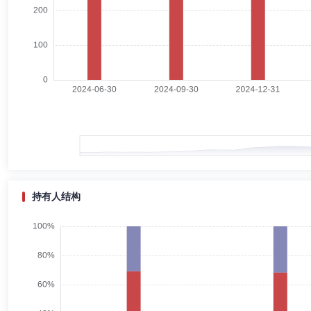
李隽业
独立董事
学历：博士
任职日期：2023-08-21
李隽业先生：公司独立董事，博科尼大学经济学博士。历任曼彻斯特大学
王几高
督察长（督察员）
学历：博士
任职日期：2025-
王几高先生：中国，博士。历任中海基金管理有限公司风控经理，上海东
管理部总监，歌斐国际投资管理（上海）有限公司高级董事.于2020年
持有人结构
苏东升
副总经理,财务总监
学历：本科
任职日期：2024-
苏东升先生：中国国籍，厦门大学会计学学士，具有基金从业资格。历任
审计部总经理、办公室主任(兼)，期间先后兼任党总支委员、职工监事