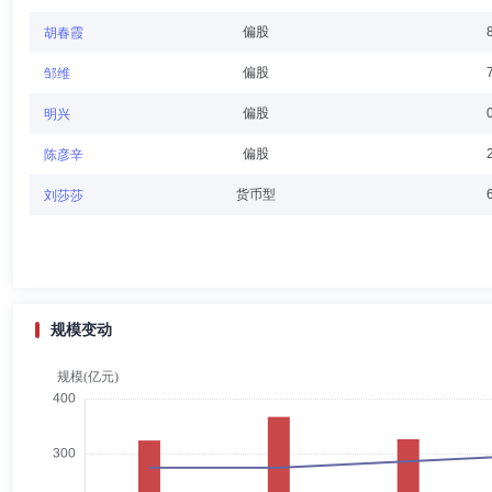
濮乐伟
董事
学历：硕士
任职日期：2022-05-18
偏股
胡春霞
濮乐伟先生：休斯顿大学工商管理硕士。历任摩根投信董事总经理，摩根
偏股
邹维
偏股
明兴
偏股
陈彦辛
柳经纬
独立董事
学历：硕士
任职日期：2020-05-19
货币型
刘莎莎
柳经纬先生：厦门大学法学硕士。圆信永丰基金管理有限公司独立董事，
法大学教授、博士生导师、司法文明协同创新中心副主任。曾兼任香港冯
会仲裁员，厦门仲裁委员会仲裁员，兰州仲裁委员会仲裁员，中国标准化
规模变动
阳建勋
独立董事
学历：博士
任职日期：2025-01-09
阳建勋先生：公司独立董事，厦门大学法学博士。历任湖南省衡阳市天风
法学院教授、博士生导师。兼任科华数据股份有限公司独立董事，中国经