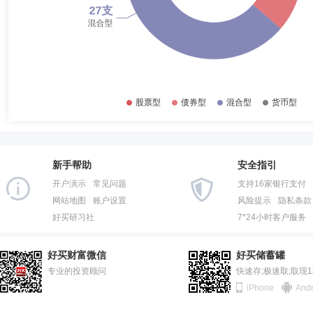
新手帮助
安全指引
开户演示
常见问题
支持16家银行支付
网站地图
账户设置
风险提示
隐私条款
好买研习社
7*24小时客户服务
好买财富微信
好买储蓄罐
专业的投资顾问
快速存;极速取;取现
iPhone
Andr