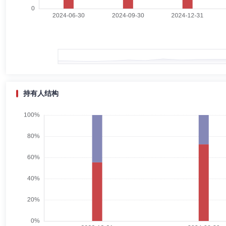
张国明先生：副总经理，学士学位。曾任中国银行承德分行个人业务部理
监；湘财基金管理有限公司北京营销中心总经理、总经理助理。现任湘财
董志林
首席信息官
学历：本科
任职日期：2019-07-01
董志林先生：湖南大学通信工程学士。曾任河海大学(常州校区)助教、
持有人结构
理、华宸未来基金管理公司信息技术总监、湘财证券股份有限公司基金筹
刘勇驿
投资决策委员会成员
学历：硕士
任职日期：201
刘勇驿先生：投资部总经理，CFA，FRM，金融学硕士。曾任山西证
灵活配置混合型证券投资基金基金经理、湘财长弘灵活配置混合型证券投
券型证券投资基金基金经理、湘财久盛39个月定期开放债券型证券投资
基金经理、湘财鑫裕纯债债券型证券投资基金基金经理、湘财天天盈货币
包佳敏
投资决策委员会成员
学历：硕士
任职日期：202