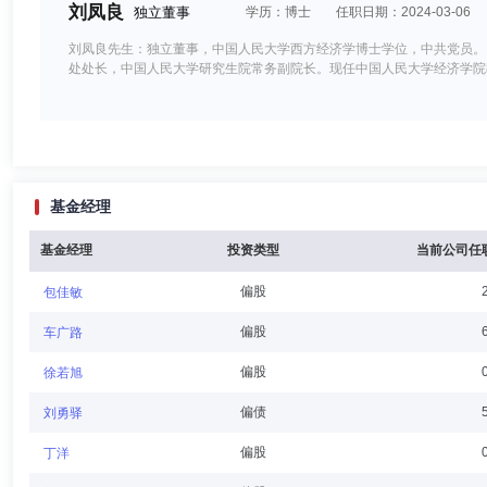
刘凤良
独立董事
学历：博士
任职日期：2024-03-06
刘凤良先生：独立董事，中国人民大学西方经济学博士学位，中共党员。
处处长，中国人民大学研究生院常务副院长。现任中国人民大学经济学院
吕静静
独立董事
学历：硕士
任职日期：2024-08-16
基金经理
吕静静女士：独立董事，经济学硕士，无党派人士。曾任浙江开放大学助
基金经理
投资类型
当前公司任
偏股
包佳敏
胡婧
独立董事
学历：硕士
任职日期：2024-08-16
偏股
车广路
胡婧女士：独立董事，法律硕士、高级工商管理学硕士，无党派人士。曾
偏股
徐若旭
偏债
刘勇驿
偏股
丁洋