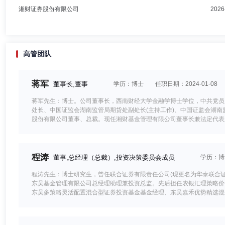
湘财证券股份有限公司
2026
高管团队
蒋军
董事长,董事
学历：博士
任职日期：2024-01-08
蒋军先生：博士。公司董事长，西南财经大学金融学博士学位，中共党员
处长、中国证监会湖南监管局期货处副处长(主持工作)、中国证监会湖
股份有限公司董事、总裁。现任湘财基金管理有限公司董事长兼法定代表
事、贵州新湖能源有限公司执行董事。
程涛
董事,总经理（总裁）,投资决策委员会成员
学历：博
程涛先生：博士研究生，曾任联合证券有限责任公司(现更名为华泰联合
东吴基金管理有限公司总经理助理兼投资总监。先后担任农银汇理策略价
东吴多策略灵活配置混合型证券投资基金基金经理、东吴嘉禾优势精选混
基金经理、东吴新趋势价值线灵活配置混合型证券投资基金基金经理、东
经理、湘财长顺混合型发起式证券投资基金基金经理、湘财研究精选一年