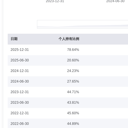
包佳敏先生：金融学硕士，CFA，FRM。曾任汇丰银行(中国)有限公
金基金经理。现任湘财基金管理有限公司研究部总经理、金融工程部总经
券投资基金基金经理、湘财红利量化选股混合型证券投资基金基金经理、
金基金经理、湘财长兴灵活配置混合型证券投资基金基金经理、湘财科技
理。
夏文军
财务总监
学历：本科
任职日期：2023-02-08
日期
个人持有比例
夏文军先生：财务负责人，学士学位。曾任湘财证券股份有限公司乌鲁木
2025-12-31
78.64%
负责人、苏州旺墩路证券营业部总经理；湘财基金管理有限公司财务总监
2025-06-30
20.60%
2024-12-31
24.23%
2024-06-30
27.65%
2023-12-31
44.71%
2023-06-30
43.81%
2022-12-31
45.60%
2022-06-30
44.89%