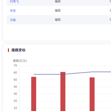
周斌
督察长（督察员）,投资决策委员会成员
学历：博士
偏股
刘骜飞
周斌先生：督察长，北京大学理学博士，FRM。曾任中国光大银行总行
偏股
张泉
级经理、湘财证券股份有限公司合规风控管理总部和风险管理总部副总经
偏股
尤鑫
吴红
副总经理
学历：本科
任职日期：2022-12-27
吴红女士：副总经理，学士学位。曾任湘财证券股份有限公司上海交易所
部门经理、经纪分公司运营总监；湘财基金管理有限公司总经理助理兼人
规模变动
车广路
副总经理,投资决策委员会成员,投资总监
学历：
车广路先生：总经理助理，投资总监，工商管理学硕士。曾任泰信基金管
任湘财基金管理有限公司总经理助理、投资总监、湘财长顺混合型发起式
长弘灵活配置混合型证券投资基金基金经理、湘财长源股票型证券投资基
张国明
副总经理
学历：本科
任职日期：2024-06-28