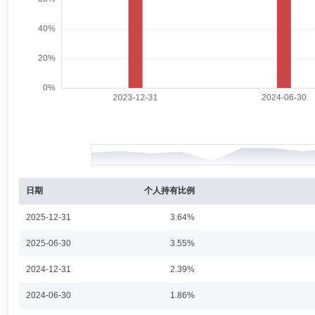
赵岩
投资决策委员会成员
学历：本科
任职日期：2025-0
赵岩先生：华东理工大学经济学学士，具有证券投资基金从业资格。200
等职。2016年6月加入太平基金管理有限公司，担任投资经理、专户投资部
经理。2021年1月20日起担任太平恒利纯债债券型证券投资基金基金经理
投资基金基金经理。2022年12月9日起担任太平绿色纯债一年定期开放债
金经理。2023年6月7日起担任太平恒泰三个月定期开放债券型证券投资基
率债债券型证券投资基金基金经理。2025年9月8日起担任太平恒安三
刘金
投资决策委员会成员
学历：博士
任职日期：2024-1
刘金先生：博士研究生。2001-2006，上海证券任研究员、投资管理
化工行业分析高级分析师；2010-2016，太平资产管理有限公司任权
日期
个人持有比例
2025-12-31
3.64%
刘翀
投资决策委员会成员
学历：硕士
任职日期：2023-0
2025-06-30
3.55%
刘翀先生：上海财经大学经济学硕士，多年金融从业经验，具有证券投资基
2024-12-31
2.39%
有限公司工作。2022年12月加入太平基金管理有限公司，担任首席资产配
金经理。
2024-06-30
1.86%