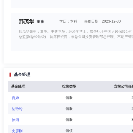
邢茂华
董事
学历：本科
任职日期：2023-12-30
邢茂华先生：董事。中共党员，经济学学士。曾任职于中国人民保险公司
总监(副总经理级)、首席投资官，兼总公司投资管理部总经理、不动产管理
Thomas Adam Shippey
董事
学历：本科
任职日期
基金经理
Thomas Adam Shippey先生：董事。英国阿斯顿大学国际商
基金经理
投资类型
当前公司任
偏股
肖婵
熊莹
董事,总经理（总裁）
学历：硕士
任职日期：2026-
偏股
陆玲玲
熊莹女士：太平基金管理有限公司副总经理(主持工作)。中国。取得证
偏股
徐闯
份有限公司、兴业证券股份有限公司、太平人寿保险有限公司、太平资产管理
基金管理有限公司董事、副总经理（主持工作）。
偏债
史彦刚