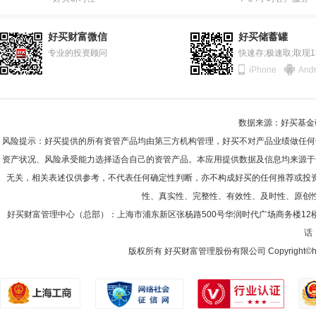
好买财富微信
好买储蓄罐
专业的投资顾问
快速存;极速取;取现
iPhone
Andr
数据来源：好买基金研究
风险提示：好买提供的所有资管产品均由第三方机构管理，好买不对产品业绩做任何
资产状况、风险承受能力选择适合自己的资管产品。本应用提供数据及信息均来源于
无关，相关表述仅供参考，不代表任何确定性判断，亦不构成好买的任何推荐或投
性、真实性、完整性、有效性、及时性、原创
好买财富管理中心（总部）：上海市浦东新区张杨路500号华润时代广场商务楼12
话：
版权所有 好买财富管理股份有限公司 Copyright©howbuy.co