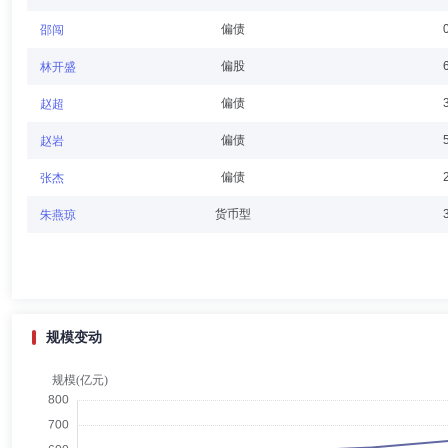
偏债
邵闯
范碧华
独立董事
学历：本科
任职日期：2021-01-30
偏股
林开盛
范碧华女士：独立董事。华东政法学院(现为华东政法大学)毕业，获法
偏债
赵超
偏债
赵岩
偏债
张杰
赵然
独立董事
学历：博士
任职日期：2016-02-10
货币型
朱燕琼
赵然女士：独立董事。经济学博士。曾任职于跨国公司、投资银行等相关
规模变动
武进锋
独立董事
学历：硕士
任职日期：2022-10-19
武进锋先生：中国国籍，无境外永久居留权，硕士研究生学历，经济师、中
业委员会主任，2010年任通用电气医疗集团法律顾问，2011年至201
有限公司首席法务官、2018年至2019年任北京市中银（上海）律师事