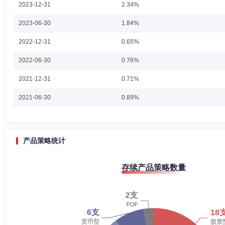
2023-12-31
2.34%
陈新
首席信息官
学历：本科
任职日期：2023-11-16
2023-06-30
1.84%
陈新先生：首席信息官。中共党员，工学学士，具有证券投资基金从业资
2022-12-31
0.65%
资产管理有限公司。现任太平基金管理有限公司首席信息官、信息技术部
2022-06-30
0.76%
2021-12-31
0.71%
史彦刚
投资决策委员会主席,助理总经理
学历：硕士
2021-06-30
0.89%
史彦刚先生：中国人民大学国民经济学专业学士及硕士。具有多年证券从业经历
委员会监管一部主任科员；2007年6月至2007年8月，曾任中信银行风险
2020-12-31
0.75%
泰基金管理有限公司专户部投资经理；2011年6月至2016年12月，曾任
基金管理有限公司。2020年6月22日起担任太平基金管理有限公司副总
2020-06-30
0.80%
产品策略统计
2019-12-31
0.87%
存续产品策略数量
2019-06-30
1.04%
2018-12-31
5.63%
2018-06-30
0.60%