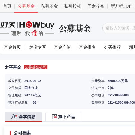
首页
公募基金
私募基金
私募股权
固定收益
新方程FOF
基金首页
定投专区
基金净值
基金排名
好买推荐
新
太平基金
公募基金公司
成立日期
2013-01-23
注册资本
65000.00万元
公司性质
国有企业
法人代表
刘冬
管理规模
707.12亿元
公司电话
021-38556666
管理产品总量
81
客服电话
021-61560999,400
基本信息
旗下产品
公司档案