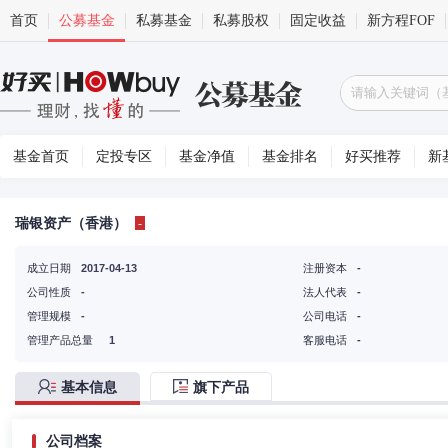
首页
公募基金
私募基金
私募股权
固定收益
新方程FOF
基金首页
定投专区
基金净值
基金排名
好买推荐
新
瑞银资产（香港）
-
成立日期
2017-04-13
注册资本
-
公司性质
-
法人代表
-
管理规模
-
公司电话
-
管理产品总量
1
客服电话
-
基本信息
旗下产品
公司档案