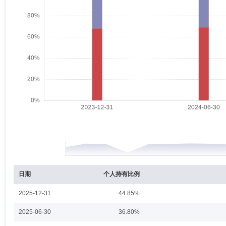
汪成杰先生：硕士，多年证券相关从业经验。曾任上海证监局副主任科员
赢资产管理有限公司监事。
王妙如
监事
学历：硕士
任职日期：2020-03-13
王妙如女士：监事，硕士，多年证券相关从业经验，曾任安永华明会计师
黄玉芳
监事
学历：硕士
任职日期：2024-04-25
黄玉芳女士：监事，硕士。多年证券相关从业经验。2015年7月加入永
日期
个人持有比例
2025-12-31
44.85%
施道明
监事会主席（监事长）
学历：硕士
任职日期：20
2025-06-30
36.80%
施道明先生：监事长，硕士，经济师。曾任宁波银监局主任科员、副处长