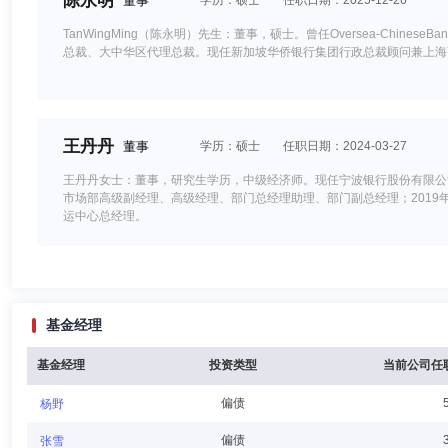
陈永明
董事
学历：硕士
任职日期：2025-12-26
TanWingMing（陈永明）先生：董事，硕士。曾任Oversea-Chine
总裁、大中华区代理总裁。现任新加坡华侨银行集团行政总裁顾问兼上海
王丹丹
董事
学历：硕士
任职日期：2024-03-27
王丹丹女士：董事，研究生学历，中级经济师。现任宁波银行股份有限公
市场部高级副经理、高级经理、部门总经理助理、部门副总经理；2019年4
运中心总经理。
Ang Eng Siong
董事
学历：硕士
任职日期：2025-0
基金经理
Ang Eng Siong先生：董事，硕士。曾任新加坡金融管理局经济学家；Overs
官、企业银行部总经理等。现任华侨银行有限公司首席执行官兼董事。
基金经理
投资类型
当前公司任
偏债
杨野
芦特尔
董事,总经理（总裁）,投资决策委员会成员
学历
偏债
张雪