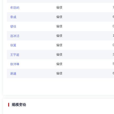
芦特尔先生：董事。多年证券相关从业经验，历任宁波银行股份有限公司
偏债
牟琼屿
监事。现任永赢基金管理有限公司总经理，兼永赢资产管理有限公司董事
偏债
章成
偏债
缪佳
章宁宁
董事,副董事长
学历：硕士
任职日期：2026-03-
偏债
连冰洁
章宁宁女士：副董事长，硕士。自2007年7月入职宁波银行股份有限公
偏债
张翼
宁波银行副行长。现任永赢基金管理有限公司副董事长。
偏债
王宇超
偏债
徐沛琳
王磊
独立董事
学历：硕士
任职日期：2025-12-26
偏债
谢越
王磊先生：独立董事，硕士。曾任职于北京市君合律师事务所、建银国际
限公司独立董事、北京泰岳宏达科技有限公司监事。
规模变动
胡建军
独立董事
学历：硕士
任职日期：2019-12-02