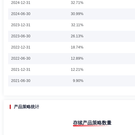
2024-12-31
32.71%
经理。现任宁波银行总行风险管理部总经理。
2024-06-30
30.99%
2023-12-31
32.11%
高楠
投资决策委员会成员
学历：硕士
任职日期：2023-0
2023-06-30
26.13%
高楠先生：北京大学经济学硕士，多年证券相关从业经验，中国籍，已取
2022-12-31
18.74%
司权益投资部总经理助理、权益投资部总监。现任永赢基金管理有限公司首席
赢稳健增强债券型证券投资基金基金经理；2024年3月20日起任永赢宏
2022-06-30
有期混合型证券投资基金的基金经理；2024年8月23日起任永赢融安混合
12.89%
活配置混合型证券投资基金的基金经理。
2021-12-31
12.21%
李文宾
投资决策委员会成员
学历：硕士
任职日期：202
2021-06-30
9.90%
李文宾先生：复旦大学硕士，上海交通大学学士，多年证券相关从业经验
赢基金管理有限公司权益投资部联席总经理、永赢科技驱动混合型证券投
2020-12-31
7.03%
2020-06-30
8.08%
产品策略统计
2019-12-31
2.66%
吴玮
投资决策委员会成员
学历：博士
任职日期：2022-0
存续产品策略数量
2019-06-30
2.79%
吴玮先生：复旦大学理学博士。多年证券相关从业经验。曾任上海浦东发