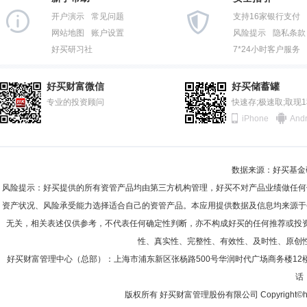
开户演示
常见问题
支持16家银行支付
网站地图
账户设置
风险提示
隐私条款
好买研习社
7*24小时客户服务
好买财富微信
好买储蓄罐
专业的投资顾问
快速存;极速取;取现
iPhone
Andr
数据来源：好买基金研究
风险提示：好买提供的所有资管产品均由第三方机构管理，好买不对产品业绩做任何
资产状况、风险承受能力选择适合自己的资管产品。本应用提供数据及信息均来源于
无关，相关表述仅供参考，不代表任何确定性判断，亦不构成好买的任何推荐或投
性、真实性、完整性、有效性、及时性、原创
好买财富管理中心（总部）：上海市浦东新区张杨路500号华润时代广场商务楼12
话：
版权所有 好买财富管理股份有限公司 Copyright©howbuy.co