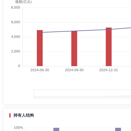
胡建军先生：独立董事，硕士。中国注册会计师、中国注册资产评估师。
柯迪股份有限公司独立董事、云知声智能科技股份有限公司独立董事、南
陈巍
独立董事
学历：硕士
任职日期：2016-12-01
陈巍女士：独立董事，硕士。曾任职于中国外运大连公司、美国飞驰集团
虞俏依
总经理助理
学历：本科
任职日期：2024-04-19
虞俏依女士：学士。多年证券相关从业经验，已取得基金从业资格。曾任
总监；永赢基金管理有限公司基金运营部总经理兼客户服务部总经理兼人
持有人结构
汪成杰
督察长（督察员）
学历：硕士
任职日期：2021-