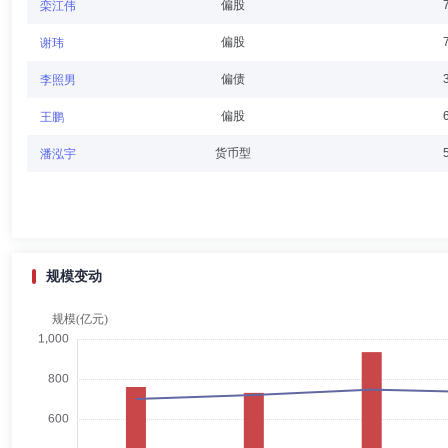
方俊才
副总经理
学历：本科
任职日期：2021-06-11
偏股
栾江伟
方俊才先生：曾任南方证券郑州投资管理有限公司行政部经理，北海国际
偏股
谢玮
经理，现任中信建投基金管理有限公司副总经理。
偏债
李照男
偏股
王鹏
张欣宇
首席信息官
学历：硕士
任职日期：2023-07-20
货币型
潘泓宇
张欣宇先生：硕士研究生。曾任九州证券股份有限公司技术服务部副总经
规模变动
王鹏
投资决策委员会成员
学历：硕士
任职日期：2026-0
王鹏先生：哥伦比亚大学统计学硕士。曾任中财期货分析师、LCM Commod
副总经理、中信建投证券股份有限公司量化投资总监。2019年2月加入
限公司指数与量化投资部行政负责人、基金经理。2020年5月起至今担任
金经理、2021年7月起至今担任中信建投量化精选6个月持有期混合型证券
投沪深300指数增强型证券投资基金基金经理、2022年10月起至今担
月起至今担任中信建投中证A500指数增强型证券投资基金基金经理。
杨志武
投资决策委员会成员
学历：硕士
任职日期：202