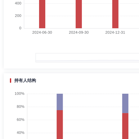
杨志武先生：伯明翰大学货币银行与金融学硕士。曾任职于北京首创期货
业基金管理股份有限公司创新业务部从事证券投资研究、权益投资部担任
2022年12月起至今担任中信建投睿信灵活配置混合型证券投资基金基金
型证券投资基金、中信建投稳利混合型证券投资基金基金经理，2024年
金基金经理，2026年2月起至今担任中信建投量化进取6个月持有期混合
艾翀
投资决策委员会成员
学历：博士
任职日期：2026-0
艾翀先生：美国宾夕法尼亚州立大学数学博士。曾任北京首创期货有限责
化投资三部基金经理助理、基金经理，北京创金启富基金销售有限公司基
中信建投基金管理有限公司指数与量化投资部基金经理。2024年2月起
今担任中信建投致远混合型证券投资基金基金经理，2025年6月起至今
资基金基金经理，2026年5月起至今担任中信建投量化精选6个月持有
持有人结构
王欢
财务总监
学历：硕士
任职日期：2023-03-31
王欢女士：曾任安永华明会计师事务所金融审计部高级审计员、中信建投
行政负责人。