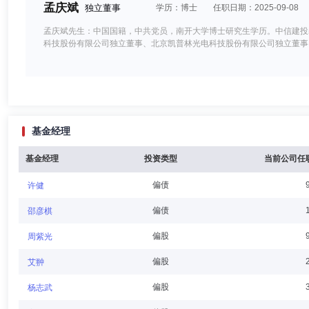
孟庆斌
独立董事
学历：博士
任职日期：2025-09-08
孟庆斌先生：中国国籍，中共党员，南开大学博士研究生学历。中信建投
科技股份有限公司独立董事、北京凯普林光电科技股份有限公司独立董事
袁冬梅
独立董事
学历：本科
任职日期：2020-01-15
基金经理
袁冬梅女士：中国国籍，北京大学分校法律法学专业本科，获法学学士学
人大常委会立法咨询专家，现为中信建投基金管理有限公司独立董事。
基金经理
投资类型
当前公司任
偏债
许健
朱伟
督察长（督察员）
学历：硕士
任职日期：2021-11
偏债
邵彦棋
朱伟先生：硕士，曾任北京市第二中级人民法院代理审判员、北京市第三
偏股
周紫光
察长。
偏股
艾翀
偏股
杨志武