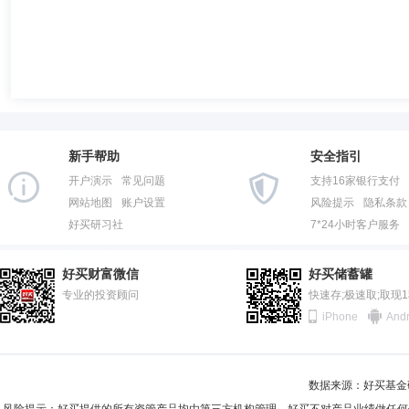
新手帮助
安全指引
开户演示
常见问题
支持16家银行支付
网站地图
账户设置
风险提示
隐私条款
好买研习社
7*24小时客户服务
好买财富微信
好买储蓄罐
专业的投资顾问
快速存;极速取;取现
iPhone
Andr
数据来源：好买基金研究