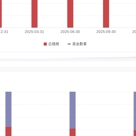
政府特殊津贴”。历任中国人民保险公司办公室副处长、处长，市场开发部处长、副总
健康保险股份有限公司党委书记、副董事长、总裁；中国人民保险集团股份有限公司
险有限公司、中国人寿财产保险股份有限公司独立董事等。
职日期：2022-06-20
融工程分析师，上投摩根基金管理有限公司风险管理部风险经理，国泰基金管理有限
风控部负责人、合规总监、首席风险官、督察长、副总经理,中金基金管理有限公司
4-10-21
方基金管理股份有限公司、工银瑞信基金管理有限公司销售经理，民生加银基金管理
：硕士
任职日期：2021-07-30