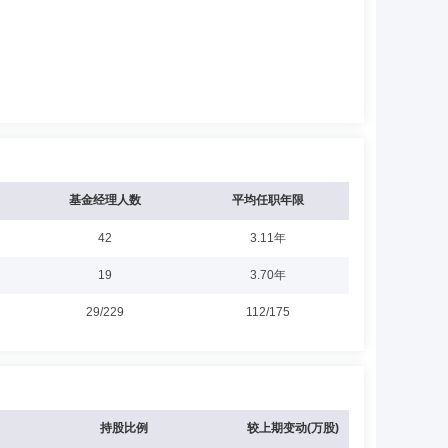
基金经理人数
平均任职年限
42
3.11年
19
3.70年
29/229
112/175
持股比例
较上期变动(万股)