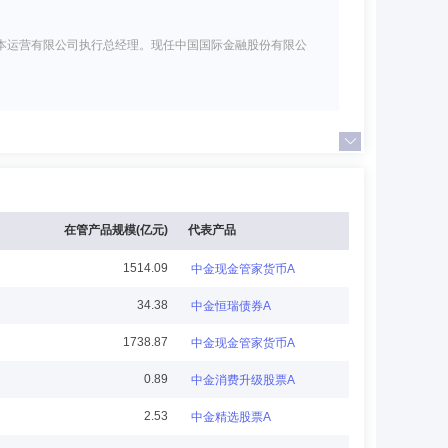
本运营有限公司执行总经理。现任中国国际金融股份有限公
利华鑫证券有限责任公司(现“摩根士丹利证券(中国)有限公
不动产投资管理部总经理(兼)、公司副总经理。现任中金基
式基础设施证券投资基金基金经理(2023年10月16日起
展开
在管产品规模(亿元)
代表产品
1514.09
中金现金管家货币A
34.38
中金恒瑞债券A
席经济学家。现任中国国际金融股份有限公司研究部执行负
1738.87
中金现金管家货币A
0.89
中金消费升级股票A
2.53
中金精选股票A