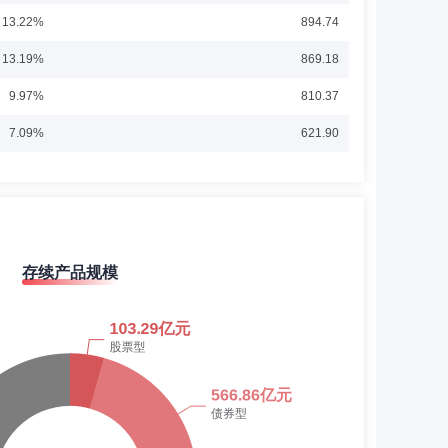
研究员；中国国际金融股份有限公司资产管理部高级研究
13.22%
894.74
券型证券投资基金、中金现金管家货币市场基金基金经理，
数7天持有期发起式证券投资基金基金经理，2022年11月15
展开
资基金基金经理，2017年6月2日至2018年11月13日担
13.19%
869.18
活配臵混合型证券投资基金基金经理，2017年9月1日至
金经理，2019年12月18日至2021年1月25日担任中金
9.97%
810.37
1日至2021年11月25日担任中金浙金6个月定期开放债券型
5日至2022年3月23日担任中金中债1-3年政策性金融债指数
7.09%
621.90
顾问、经理，从事信息系统审计、咨询、风险管理及内部控制
工作。2014年2月加入中金基金管理有限公司，任风险管理
7.70%
539.94
0.43%
294.81
1.07%
208.73
存续产品规模
1.28%
166.30
1.14%
152.19
1.03%
145.22
1.16%
136.19
8.76%
52.62