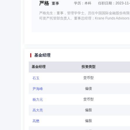
严格
董事
学历：本科
任职日期：2023-11-
严格先生：董事，管理学学士。历任中国国际金融股份有限
司资产托管部负责人、董事总经理；Krane Funds Advisor
李耀光
董事,副总经理
学历：硕士
任职日期
基金经理
李耀光先生：经济学硕士，CFA，CPA。历任中国农业银
司”)固定收益部经理和副总裁、全球资本市场部副总裁和执
金管理有限公司副总经理、基金经理、深圳分公司负责人。李
基金经理
投资类型
任职)、中金厦门安居保障性租赁住房封闭式基础设施证券投资
货币型
石玉
缪延亮
董事
学历：博士
任职日期：2024-1
偏债
尹海峰
缪延亮先生：董事，哲学博士。历任国际货币基金组织经济
货币型
杨力元
责人、首席策略分析师、董事总经理。
偏股
高大亮
偏股
高懋