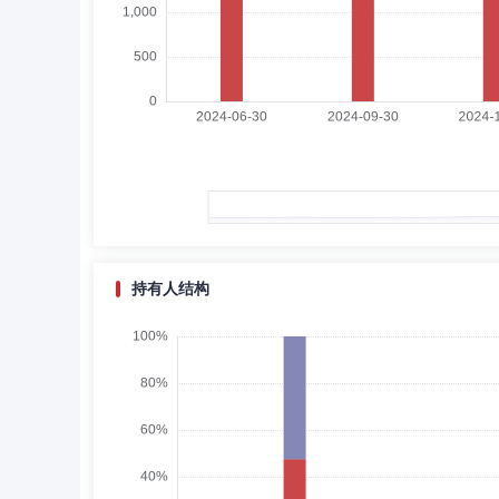
李玉泉先生：独立董事，法学博士、研究员，享受国务院“
委员、副总裁、合规负责人、上海分公司总经理；中国人民
总经理。现任中华联合保险集团股份有限公司、安联人寿保
席晓峰
督察长（督察员）
学历：硕士
任
席晓峰先生：中国国籍，工学硕士。历任华夏证券研究所金
管理部副总经理，华泰证券（上海）资产管理有限公司合规
持有人结构
赖小鹏
副总经理
学历：硕士
任职日期：202
赖小鹏先生：管理学硕士。历任天弘基金管理有限公司、南
公司负责人。现任中金基金管理有限公司副总经理。
耿帅军
副总经理,投资决策委员会成员
学历