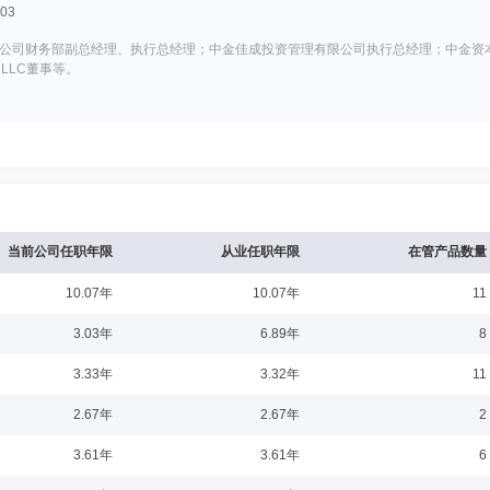
03
公司财务部副总经理、执行总经理；中金佳成投资管理有限公司执行总经理；中金资
s LLC董事等。
：2021-12-02
行股份有限公司托管业务部经理，中信证券股份有限公司资产管理部高级经理，摩根士丹
行董事，渤海汇金证券资产管理有限公司资本市场部总经理、金融市场部总经理(兼)、
耀光先生具备5年以上不动产项目投资或运营管理经验。现任中金山高集团高速公路封闭
当前公司任职年限
从业任职年限
在管产品数量
基金基金经理(2022年8月22日起任职)。
10.07年
10.07年
11
0-19
3.03年
6.89年
8
学家；国家外汇管理局中央外汇业务中心首席经济学家；中汇储投资有限责任公司首
3.33年
3.32年
11
2.67年
2.67年
2
3.61年
3.61年
6