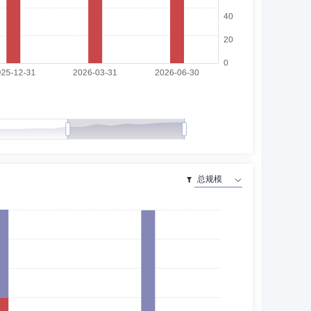
经理，法律部总经理；中国人民财产保险股份有限公司党委
党委委员、执行董事、副总裁；和泰人寿保险股份有限公司
公司稽核监察部总监助理，中国国际金融股份有限公司资产
副总经理。现任中金基金管理有限公司督察长。
有限公司机构二部副总监、总监、公司总经理助理及上海分