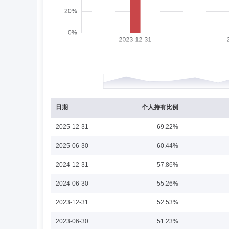
耿帅军先生：理学硕士，历任国泰君安证券股份有限公司金
的公募基金包括：2020年10月22日至今担任中金MSCI
强型发起式证券投资基金、中金中证500指数增强型发起式证
投资基金基金经理，2023年3月14日至今担任中金中证10
任中金恒嘉稳健3个月持有期债券型发起式证券投资基金基金经理
担任中金中证500ESG基准指数增强型证券投资基金基金经
许忠海
投资决策委员会成员
学历：硕士
许忠海先生：中国国籍，硕士研究生。具有多年证券从业经
投资决策委员会委员。现任中金基金管理有限公司权益部基金
日期
个人持有比例
2025-12-31
69.22%
董珊珊
投资决策委员会成员
学历：硕士
2025-06-30
60.44%
董珊珊女士：工商管理硕士。历任中国人寿资产管理有限公
2024-12-31
57.86%
担任中金金元债券型证券投资基金基金经理，2019年12月
金经理，2020年8月3日至今担任中金鑫福87个月定期开
2024-06-30
55.26%
合债券型证券投资基金基金经理；2019年7月12日至202
基金基金经理，2022年4月15日至2025年7月2日担任
2023-12-31
52.53%
2024年12月18日至2026年1月9日担任中金恒新90天
石玉
投资决策委员会成员
学历：硕士
任职
2023-06-30
51.23%