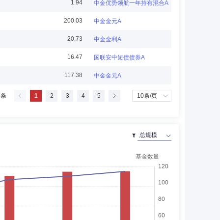
1.94
中金优势领航一年持有混合A
总经理。曾兼任中金浦成投资有限公司风控负责人、中国国
200.03
中金金元A
限公司董事。
20.73
中金金利A
16.47
国联安中短债债券A
117.38
中金金元A
会生产司、国务院经济体制改革办公室产业司处长；中国电
 条
1
2
3
4
5
公司、中国同辐股份有限公司、梅花生物科技集团股份有限