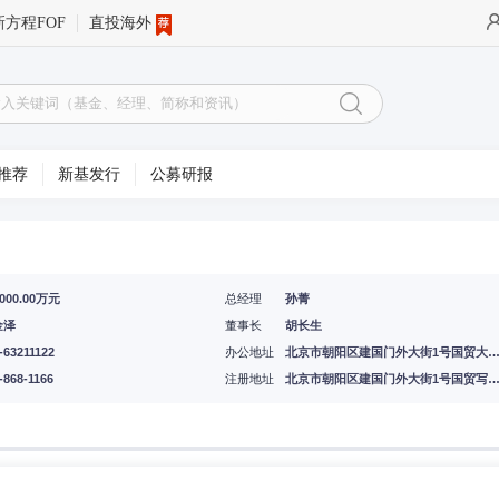
新方程FOF
直投海外
推荐
新基发行
公募研报
0000.00万元
总经理
孙菁
金泽
董事长
胡长生
-63211122
办公地址
北京市朝阳区建国门外大街1号国贸大厦B座
-868-1166
注册地址
北京市朝阳区建国门外大街1号国贸写字楼2座26层