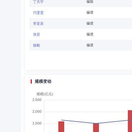
华海玥
董事
学历：本科
任职日期：2024-1
偏股
丁天宇
华海玥女士：董事，经济学学士。历任中国国际金融股份有
偏债
闫雯雯
际金融股份有限公司监事会办公室执行负责人。现任中国国
偏债
李亚寅
偏债
张昊
庞铁
独立董事
学历：硕士
任职日期：2022-
偏债
骆毅
庞铁先生：独立董事，高级管理人员工商管理硕士。历任中
信股份有限公司董事会办公室主任。
规模变动
卢闯
独立董事
学历：博士
任职日期：2025-
卢闯先生：管理学博士。历任中央财经大学会计学院讲师、
公司、北京巴士传媒股份有限公司独立董事。
李玉泉
独立董事
学历：博士
任职日期：202