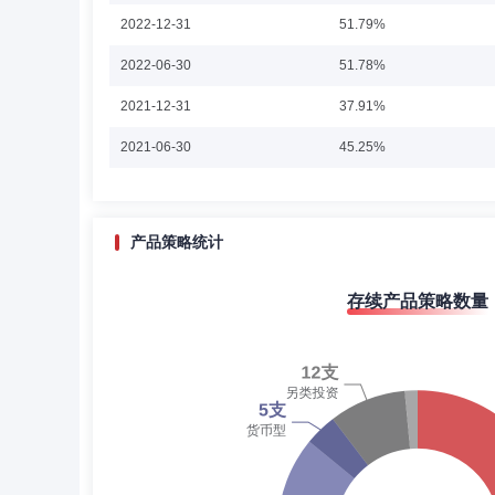
石玉女士：管理学硕士。历任中国科技证券有限责任公司、
2022-12-31
51.79%
员、投资经理助理、投资经理。现任中金基金管理有限公司
2021年10月20日至今担任中金安益30天滚动持有短债债
2022-06-30
日至今担任中金安盈90天持有期中短债债券型证券投资基金基金
51.78%
任中金丰沃灵活配臵混合型证券投资基金基金经理，2017年
2019年2月18日担任中金金泽量化精选混合型发起式证券投资
2021-12-31
37.91%
鑫裕1年定期开放债券型证券投资基金基金经理，2016年12月
夏静
首席信息官
学历：硕士
任职日期：201
发起式证券投资基金基金经理，2018年11月15日至2021
2021-06-30
45.25%
证券投资基金基金经理，2020年7月3日至2023年7月
夏静女士：数学系理学硕士。2004年8月至2010年6
服务工作；2010年7月至2014年2月，任中国国际金
2020-12-31
39.32%
部负责人；自2018年8月起协助公司管理层管理信息技术事
2020-06-30
52.21%
产品策略统计
2019-12-31
51.23%
存续产品策略数量
2019-06-30
60.43%
2018-12-31
5.69%
2018-06-30
6.92%
2017-12-31
7.15%
2017-06-30
16.96%