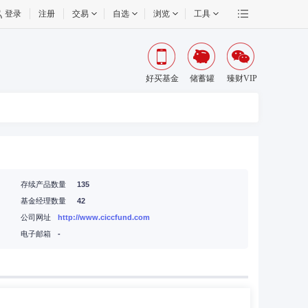
登录
注册
交易
自选
浏览
工具
好买基金
储蓄罐
臻财VIP
存续产品数量
135
基金经理数量
42
43层
公司网址
http://www.ciccfund.com
05室
电子邮箱
-