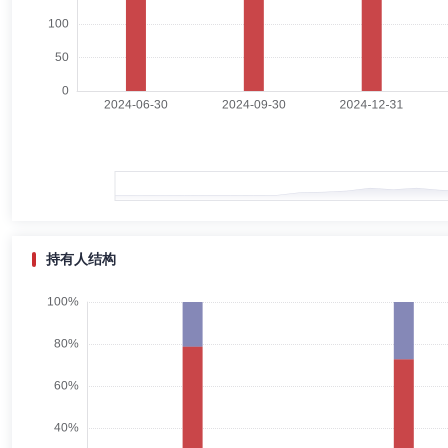
王雅倩女士：硕士研究生。2020年6月起任职于红土创新基金管理有
司固定收益部基金经理助理，现任红土创新中证同业存单AAA指数7天
红土创新纯债债券型证券投资基金基金经理。
周厚桥
首席信息官
学历：硕士
任职日期：2020-08-26
周厚桥先生：曾任深圳证券信息有限公司软件开发工程师、高级工程师、
析师、项目经理，红土创新基金管理有限公司任信息技术部总监。
持有人结构
盖俊龙
投资决策委员会成员
学历：硕士
任职日期：201
盖俊龙先生：金融工程研究员，南京航空航天大学经济学硕士，应用数学学士
研究员。2011年6月加入宝盈基金管理有限公司，历任研究部核心研究
基金经理。
廖星昊
投资决策委员会成员
学历：硕士
任职日期：202