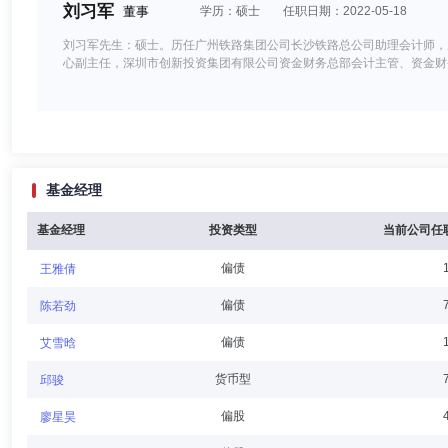
刘习军
董事
学历：硕士
任职日期：2022-05-18
刘习军先生：硕士。历任广州铁路集团公司长沙铁路总公司助理会计师，
心副主任，深圳市创新投资集团有限公司资金财务总部会计主管、资金财
田军
独立董事
学历：硕士
任职日期：2022-05-18
基金经理
田军先生：硕士，经济师。曾任人民银行山西大同矿务局支行副科长、科
华能贵诚信托有限公司党委副书记、总经理。现任华能资本服务有限公司
基金经理
投资类型
当前公司任
偏债
王雅倩
钱世政
独立董事
学历：博士
任职日期：2022-05-18
偏债
陈若劲
钱世政先生：复旦大学管理科学与工程博士，教授。曾任上海实业（集团
偏债
艾雪晗
任。现任复旦大学管理学院教授，上海来伊份股份有限公司独立董事、红
货币型
邱骏
偏股
廖星昊