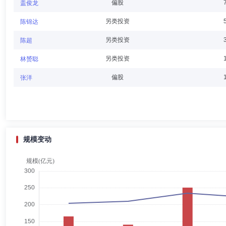
徐日刚
独立董事
学历：硕士
任职日期：2025-06-30
偏股
盖俊龙
徐日刚先生：研究生学历。曾任北京市李晓斌律师事务所律师助理，北京
另类投资
陈锦达
长、办公室(党务办公室)主任。现任北京志霖(深圳)律师事务所律师，
另类投资
陈超
另类投资
林赟聪
殷喆
督察长（督察员）
学历：硕士
任职日期：2022-05
偏股
张洋
殷喆先生：中国国籍，法学硕士。历任国信证券股份有限公司合规管理总
证券有限责任公司首席稽核官。现任红土创新基金管理有限公司督察长。
规模变动
陈若劲
副总经理,投资决策委员会成员
学历：硕士
任职
陈若劲女士：香港中文大学金融MBA，硕士。曾任第一创业证券股份有
土创新基金管理有限公司副总经理、固定收益部总监、红土创新稳健混合
王雅倩
投资决策委员会成员
学历：硕士
任职日期：202