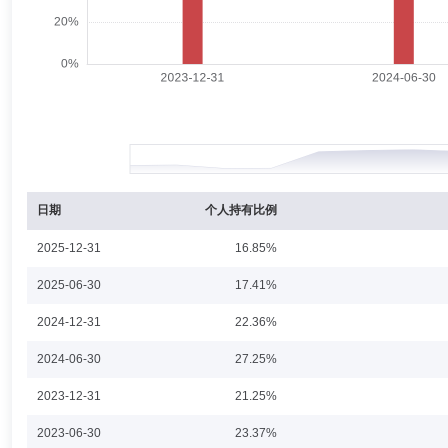
廖星昊先生：武汉大学生物学学士，上海财经大学金融数学与金融工程硕
司医疗保健行业研究员，红土创新医疗保健股票基金、红土创新新兴产业
邱骏
投资决策委员会成员
学历：硕士
任职日期：2022-0
邱骏先生：中国国籍，厦门大学金融工程硕士，CPA，CFA，多年证券
理，现任红土创新货币市场基金、红土创新优淳货币市场基金、红土创新
日期
个人持有比例
2025-12-31
16.85%
艾雪晗
投资决策委员会成员
学历：硕士
任职日期：202
2025-06-30
17.41%
艾雪晗女士：中国国籍，硕士研究生，CFA。历任联储证券固定收益部
2024-12-31
22.36%
2024-06-30
27.25%
2023-12-31
21.25%
王忱
投资决策委员会成员
任职日期：2021-11-30
2023-06-30
23.37%