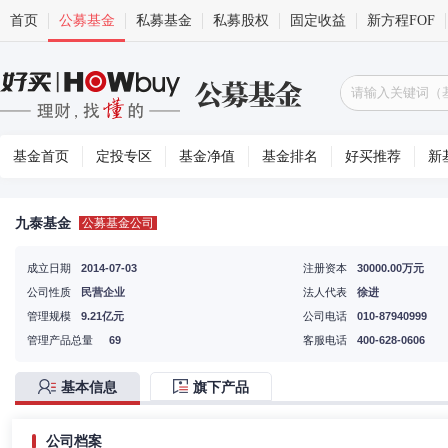
首页
公募基金
私募基金
私募股权
固定收益
新方程FOF
基金首页
定投专区
基金净值
基金排名
好买推荐
新
九泰基金
公募基金公司
成立日期
2014-07-03
注册资本
30000.00万元
公司性质
民营企业
法人代表
徐进
管理规模
9.21亿元
公司电话
010-87940999
管理产品总量
69
客服电话
400-628-0606
基本信息
旗下产品
公司档案