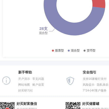
2016-12-31
55.87%
2016-06-30
57.72%
2015-12-31
27.63%
新手帮助
安全指引
开户演示
常见问题
支持16家银行支付
网站地图
账户设置
风险提示
隐私条款
好买研习社
7*24小时客户服务
好买财富微信
好买储蓄罐