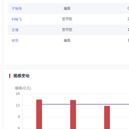
偏股
于智伟
货币型
刘翰飞
陈耿
独立董事
学历：博士
任职日期：2016-03-14
货币型
王璠
陈耿先生：经济学博士，教授，独立董事。曾任青岛崂山区政府(高科技
偏股
张羽
郑立昌
督察长（督察员）,副总经理
学历：硕士
任职日
规模变动
郑立昌先生：工商管理硕士，总经理助理兼风险控制总监。曾任立信会计
制总监。
刘开运
副总经理,投资决策委员会成员
学历：硕士
任职
刘开运先生：金融学硕士。2010年7月至2011年6月，就职于毕马威华
加入九泰基金管理有限公司，曾任总裁助理、致远权益投资部总经理兼执行投