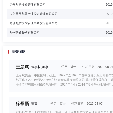
昆吾九鼎投资管理有限公司
2019
拉萨昆吾九鼎产业投资管理有限公司
2019
同创九鼎投资管理集团股份有限公司
2019
九州证券股份有限公司
2019
高管团队
王彦斌
董事长,董事
学历：硕士
任职日期：2020-08-0
王彦斌先生：中国国籍，硕士。1997年至1998年在中国建设银行邯郸市
部工作；2004年至2006年在汉唐澳银基金管理公司(筹)运营保障部任主
基金管理有限公司(筹)任总经理，2014年7月至2014年8月任公司总经理，
徐磊磊
董事
学历：硕士
任职日期：2025-04-07
徐磊磊先生：工商管理硕士，董事。曾任昆吾九鼎投资管理有限公司行政