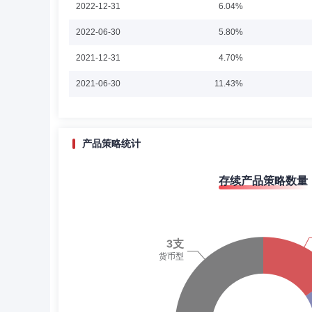
2022-12-31
6.04%
2022-06-30
5.80%
卢振荣
投资决策委员会成员
学历：硕士
2021-12-31
4.70%
卢振荣先生：中国国籍，理学硕士。曾任东莞农商银行总行
2021-06-30
11.43%
土货币市场基金、中科沃土沃安中短期利率债债券型证券投
2020-12-31
10.16%
2020-06-30
36.82%
产品策略统计
徐平安
投资决策委员会成员
学历：硕士
2019-12-31
43.28%
徐平安先生：金融工程硕士，权益投资部基金经理。曾任法
存续产品策略数量
2019-06-30
33.03%
信托有限责任公司证券市场权益投资部权益类产品投资经理
2018-12-31
55.21%
2018-06-30
60.65%
徐伟
投资决策委员会成员
学历：硕士
任职
2017-12-31
23.15%
徐伟先生：毕业于清华大学，工学硕士，权益投资部副总经
究所VP，上海磐信投资有限公司金融市场部高级研究员，
2017-06-30
16.44%
混合型发起式证券投资基金和中科沃土沃瑞灵活配置混合型