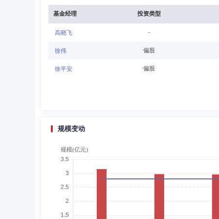
险投资有限公司董事、审计委员会成员，众盈基金管理有限
基金经理
投资类型
-
高晓飞
陈柳花
董事
学历：本科
任职日期：2024-0
偏股
徐伟
陈柳花女士：工商管理学士，董事。曾任职于大型国企负责
偏股
徐平安
事，广西中科创新创业投资有限责任公司监事，广州卓见生
于建伟
董事
学历：硕士
任职日期：2020-0
规模变动
于建伟先生：总经理，中国社会科学院硕士、东北财经大学E
证券业务部总经理、资产中介部负责人；1996年至2000
2008年任宏源证券有限公司营销经纪总部总经理；2008年
任信达新兴财富资产管理有限公司执行董事。2020年2月
罗方
董事会秘书,财务总监
学历：大专
任
罗方女士：财务负责人。曾任武汉燃气热力集团有限公司财
组成员。现任众盈基金管理有限公司财务负责人、董事会秘