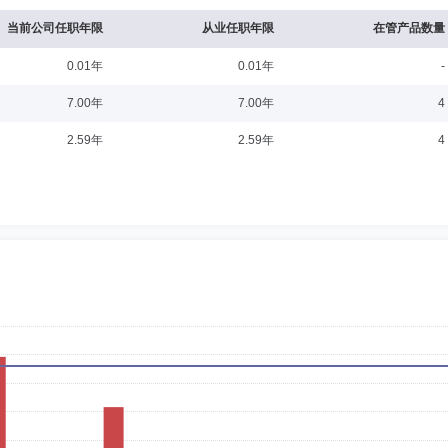
公司董事。
当前公司任职年限
从业任职年限
在管产品数量
0.01年
0.01年
-
8-14
7.00年
7.00年
4
财务工作。现任广东中科科创创业投资管理有限责任公司高级副总裁、合规风控负责
2.59年
2.59年
4
物科技发展有限公司法定代表人、董事，众盈基金管理有限公司董事。
5-18
MBA。具有证券与基金从业资格、基金业高管人员任职资格。1989年至1996年
年任中国科技国际信托投资有限公司天津赤峰道证券营业部总经理；2000年至2004年
至2013年5月任世纪证券有限公司副总裁；2013年7月加入信达澳银基金管理有限公
加入中科沃土基金管理有限公司。现任中科沃土基金管理有限公司副董事长。
职日期：2022-11-17
务，武汉协力会计师事务所注册会计师，深圳德正信国际资产评估有限公司注册资产
书兼综合部总经理。