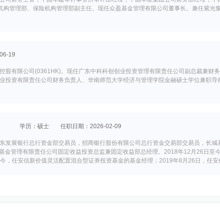
券机构管理部、保险机构管理部副主任。现任众盈基金管理有限公司董事长。兼任紫光
6-19
股有限公司(0361HK)。现任广东中科科创创业投资管理有限责任公司副总裁兼
业投资有限责任公司财务负责人、华南师范大学经济与管理学院金融硕士学位兼职导
学历：硕士
任职日期：2026-02-09
东发展银行总行资金部交易员，招商银行股份有限公司总行资金交易部交易员，长城
信基金管理有限责任公司固定收益投资总监兼固定收益部总经理。2018年12月26日
日至今，任安信新价值灵活配置混合型证券投资基金的基金经理；2019年8月26日，
9-19
研究所科技统计分析岗，广东省粤科金融集团有限公司办公室经理、高级经理。现任