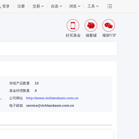
登录
注册
交易
自选
浏览
工具
好买基金
储蓄罐
臻财VIP
存续产品数量
13
基金经理数量
4
号千灯湖创投小镇核心区(自编号)十三座(B4)
公司网址
http://www.richlandasm.com.cn
住所申报)
电子邮箱
service@richlandasm.com.cn