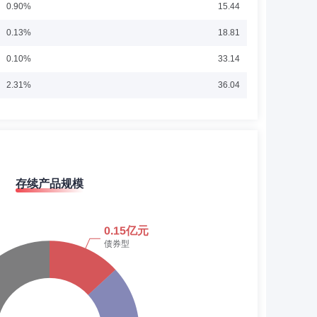
0.90%
15.44
0.13%
18.81
0.10%
33.14
基金管理有限公司总经理助理、固定收益部总经理，中科沃
2.31%
36.04
2.42%
8.19
0.63%
6.59
6.62%
3.25
析师，东兴证券股份有限公司衍生品部投资经理，光大兴陇
存续产品规模
3.50%
11.35
沃土转型升级灵活配置混合型证券投资基金的基金经理。
15.50%
3.18
10.68%
4.76
9.17%
9.20
股份有限公司研究所分析师，中信建投证券股份有限公司研
资部副总经理(主持工作)、中科沃土沃鑫成长精选灵活配置
6.52%
7.44