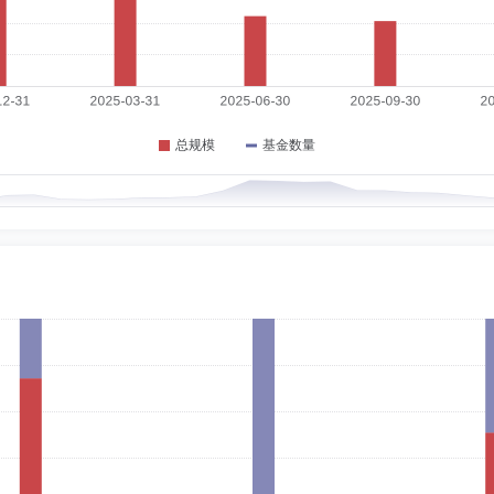
9-01-28
测与发展研究所助理研究员、副研究员、研究员，华南理工大学工商管理学院副院长
，广东省珠江学者岗位特聘教授，中国科学学与科技政策研究会常务理事，广东省创
州农村商业银行股份有限公司独立董事，广州港股份有限公司(上市公司)独立董事，仙
01-28
行党委秘书、总行办公室主任科员、副处长、中国加拿大自然资源投资合作基金ME
09-19
十一届证券法律专业委员会主任、第十二届证券与资本市场法律专业委员会主任，广
州市科技企业新三板发展促进会监事，广州市工业转型升级发展基金有限公司评审专