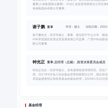
董事(人保集团派出董事)，中央汇金投资有限责任公司证
寿保险股份有限公司董事。
谢子鹏
董事
学历：硕士
任职日期：2023-0
谢子鹏先生：经济学硕士，董事。曾任职于中山大学、顺龙控
中科零壹园区投资运营发展有限公司监事、广西中科创新创
限公司董事。
钟光正
董事,总经理（总裁）,投资决策委员会成员
钟光正先生：经济学硕士。具有债券投资管理经历。历任广
理。2017年9月加入安信基金管理有限责任公司，现任安
享添益债券型证券投资基金的基金经理；2019年1月22
郑博儒
董事
学历：硕士
任职日期：2022-0
基金经理
郑博儒先生：经济学硕士，董事。曾任广东省科学技术情报