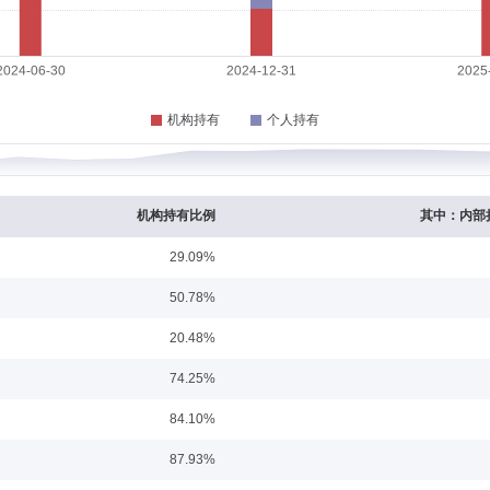
事务所高级合伙人、律师，佛山市食品物资集团有限公司董事，广州国际商贸商事调解
期：2023-06-26
察长、合规负责人。曾在博远基金管理有限公司、益民基金管理有限公司、北京京管
管理有限公司督察长、合规负责人。
机构持有比例
其中：内部
4-07-26
29.09%
有限公司综合管理部人力资源、文秘岗，长城嘉信资产管理有限公司综合运营部副总
50.78%
20.48%
74.25%
科
任职日期：2015-09-06
84.10%
东中科科创创业投资管理有限责任公司总经理助理，广东中广创业投资管理有限公司
87.93%