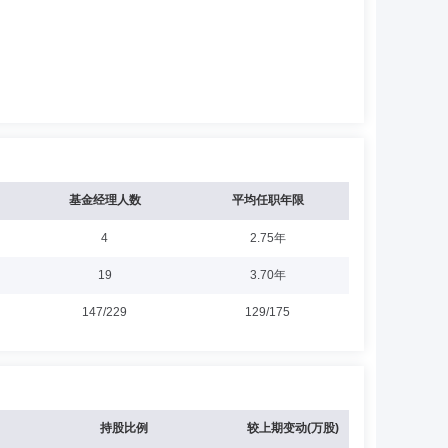
基金经理人数
平均任职年限
4
2.75年
19
3.70年
147/229
129/175
持股比例
较上期变动(万股)