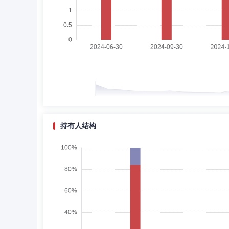
朱桂龙
独立董事
学历：博士
任职日期：201
朱桂龙先生：管理学博士，独立董事。曾任合肥工业大学预
院教授、博士生导师，教育部创新创业教育指导委员会委员
创新评估研究中心主任，获国务院“政府特殊津贴”。兼任广
理有限公司独立董事。
刘强
独立董事
学历：硕士
任职日期：2019-
持有人结构
刘强先生：金融学硕士，独立董事。曾任中国进出口银行总
公司独立董事。
钟瑜
独立董事
学历：硕士
任职日期：2022-
钟瑜女士：经济法硕士，独立董事。曾任广东省律师协会第
企业融资并购联盟副理事长，广州科技金融促进会理事，广