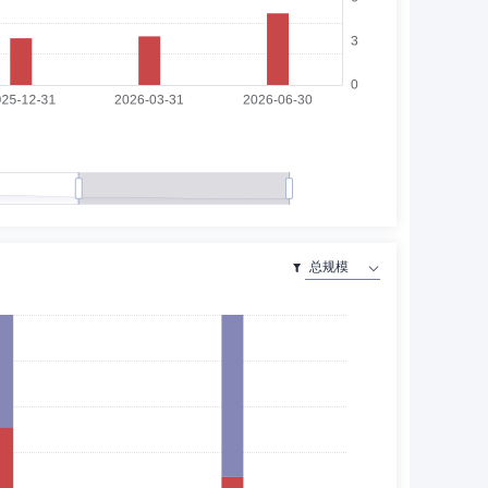
、院长、教授、博士生导师。现任华南理工大学工商管理学
新方法与决策管理系统重点实验室主任，华南理工大学技术
乐健康科技股份有限公司(上市公司)独立董事、众盈基金管
展开
C顾问公司首席运营官兼董事会秘书。现任众盈基金管理有限
州市地方金融局资本市场专家库专家，广州市科技创新领军
家，广州商贸产业投资基金管理有限公司评审专家，广州市