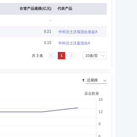
在管产品规模(亿元)
代表产品
-
0.21
中科沃土沃瑞混合发起A
人、董事会秘书。兼任广州零壹沃土互联科技有限公司董
0.15
中科沃土沃嘉混合A
共 3 条
1
在中国建设银行信托投资公司工作，历任证券部副总经理、深圳
任宏源证券有限公司北京北洼路营业部总经理；2004年至
司，2013年8月9日起任信达澳银基金管理有限公司总经理兼
展开
评估师，广东中科科创创业投资管理有限责任公司公募筹备