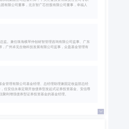
集团有限公司董事，北京智广芯控股有限公司董事，幸福人
财务总监。兼任珠海横琴仲创材智管理咨询有限公司监事、广东
师，广州卓见生物科技发展有限公司监事，众盈基金管理有
基金管理有限公司基金经理、总经理助理兼固定收益部总经
至今，任安信永泰定期开放债券型发起式证券投资基金、安信尊
任安信聚利增强债券型证券投资基金的基金经理。
广东省粤科金融集团有限公司办公室副主任，广东省科技风