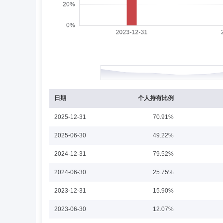
国企创新投资基金评审专家。现任北京市康达(广州)律师
李峰
督察长（督察员）
学历：硕士
任职日
李峰先生：国际法学硕士，取得中国法律职业资格证书，督
管理行业的法律、合规、风险管理从业经验。现任众盈基金
日期
个人持有比例
袁柳生
副总经理
学历：硕士
任职日期：202
2025-12-31
70.91%
袁柳生先生：企业管理硕士，副总经理。曾任长城基金管理
2025-06-30
49.22%
众盈基金管理有限公司副总经理兼综合业务中心总经理。
2024-12-31
79.52%
2024-06-30
25.75%
胡玮
监事,监事会主席（监事长）
学历：本
2023-12-31
15.90%
胡玮先生：工商管理和信息技术学士，监事会主席。曾任广
2023-06-30
12.07%
定代表人，众盈基金管理有限公司监事会主席。