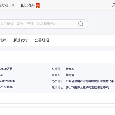
新方程FOF
直投海外
推荐
新基发行
公募研报
200.00万元
总经理
智会杰
光正
董事长
胡冬辉
7-86208666
办公地址
广东省佛山市南海区桂城街道桂澜北路6
-018-3610
注册地址
佛山市南海区桂城街道桂澜北路6号千灯湖创投小镇核心区(自编号)十三座(B4)(