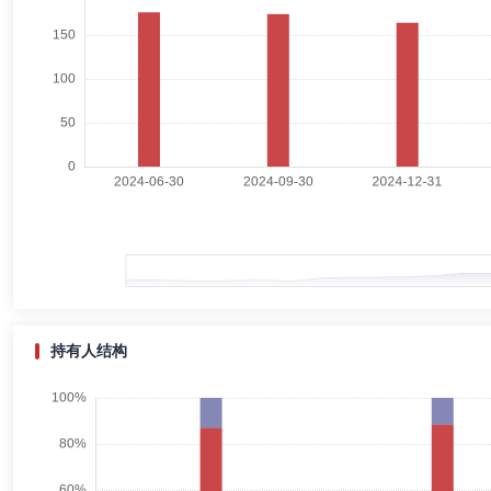
赵睿杨
总经理助理
学历：硕士
任职日期：2024-12-02
赵睿杨女士：中国。硕士研究生。2006年6月至2008年8月，担任建龙
师、投资分析副经理；2013年7月至2014年5月，担任慧富恒泰（北京
理、渠道总部副总监、渠道部总监、专户机构部总监、市场总监、公司总
邱张斌
督察长（督察员）
学历：硕士
任职日期：2025-
邱张斌先生：硕士研究生学历。历任深圳中天会计师事务所审计员，安永
理有限公司副总经理兼监察稽核与风险管理部总监，前海联合基金管理有
持有人结构
史克新
副总经理
学历：硕士
任职日期：2023-06-16
史克新先生：董事，研究生学历。1992年7月至1996年4月，担任珠海会
资有限公司副总经理；2004年11月至2005年10月，担任兴安证券东莞营
有限公司副监事长、审计部总经理；2012年11月至2023年4月，担任金
月，担任金元证券股份有限公司深圳分公司总经理；2015年6月至202