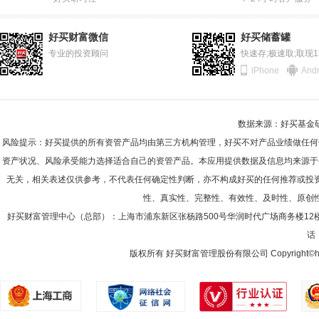
好买财富微信
好买储蓄罐
专业的投资顾问
快速存;极速取;取现
iPhone
Andr
数据来源：好买基金研究
风险提示：好买提供的所有资管产品均由第三方机构管理，好买不对产品业绩做任何
资产状况、风险承受能力选择适合自己的资管产品。本应用提供数据及信息均来源于
无关，相关表述仅供参考，不代表任何确定性判断，亦不构成好买的任何推荐或投
性、真实性、完整性、有效性、及时性、原创
好买财富管理中心（总部）：上海市浦东新区张杨路500号华润时代广场商务楼12
话：
版权所有 好买财富管理股份有限公司 Copyright©howbuy.co