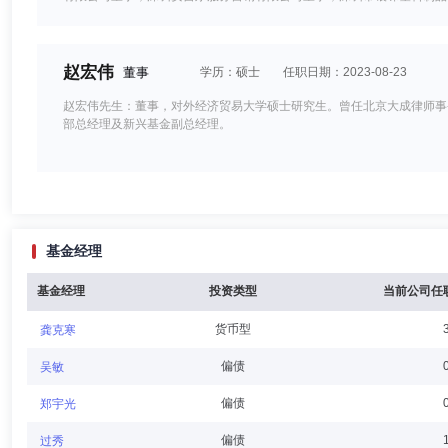
安吉尔饮水产业集团有限公司董事；深圳市安吉尔饮水事业发展有限公司
有限公司监事；深圳市理得文化发展有限公司董事；富荣基金管理有限公
赵宏伟
董事
学历：硕士
任职日期：2023-08-23
赵宏伟先生：董事，对外经济贸易大学硕士研究生。曾任北京大成律师事
部总经理及新兴基金副总经理。
杨小舟
董事,总经理（总裁）,首席信息官,投资决策委员会成员
基金经理
杨小舟先生：大连理工大学硕士研究生。历任交通银行沈阳分行国际部国
兼党委书记、广发银行沈阳分行行长兼党委书记、广发银行深圳分行行长
基金经理
投资类型
当前公司任
货币型
龚克寒
刘宝瑞
独立董事
学历：硕士
任职日期：2023-04-30
偏债
吴敏
刘宝瑞先生：独立董事，历任中国人民银行宝坻支行会计、中国农业银行
偏债
郑宇光
发展银行总行行长助理、副行长、党委委员、中国金融国际投资有限公司
偏债
过秀