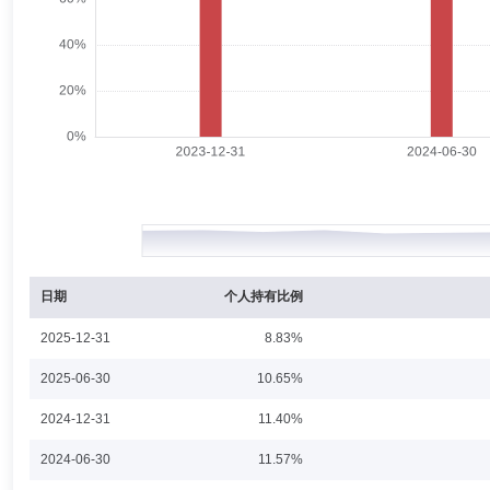
郎骋成
投资决策委员会成员
学历：硕士
任职日期：202
郎骋成先生：中国国籍，南京大学工业工程硕士。曾任锦泰期货有限公司宏
人、研究所所长等职。历任摩根士丹利华鑫基金另类投资小组副组长、专
经理、富荣沪深300指数增强型证券投资基金基金经理(自2020年7月16
投资基金基金经理(自2020年10月23日至2021年11月12日)、富荣信息
年8月5日至2023年12月13日)。
李延峥
投资决策委员会成员
学历：硕士
任职日期：202
李延峥先生：西南财经大学金融学硕士。2017年进入富荣基金管理有限公
月18日起任职至2024年1月15日)、富荣信息技术混合型证券投资基金基金
日期
个人持有比例
2025-12-31
8.83%
孟亚强
投资决策委员会成员
学历：硕士
任职日期：202
2025-06-30
10.65%
孟亚强先生：中国国籍，2009年7月毕业于南开大学保险精算硕士。20
2024-12-31
11.40%
主要参与过指数增强、普通股票型公募以及量化对冲产品的研究与管理。
MOM量化对冲产品，管理规模超过10亿元。2015年8月加入九泰基金管理
2024-06-30
11.57%
九泰鸿祥服务升级灵活配置混合型证券投资基金(2017年8月16日至202
合型证券投资基金(2016年12月26日至今)、九泰久兴灵活配置混合型证