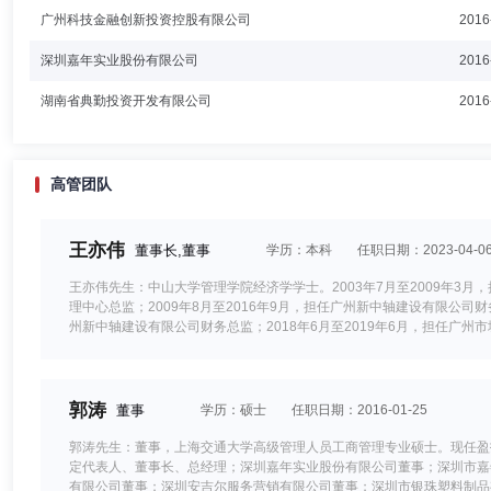
广州科技金融创新投资控股有限公司
2016
深圳嘉年实业股份有限公司
2016
湖南省典勤投资开发有限公司
2016
高管团队
王亦伟
董事长,董事
学历：本科
任职日期：2023-04-0
王亦伟先生：中山大学管理学院经济学学士。2003年7月至2009年3月
理中心总监；2009年8月至2016年9月，担任广州新中轴建设有限公司
州新中轴建设有限公司财务总监；2018年6月至2019年6月，担任广州
城市建设投资集团有限公司计划发展部部长、广州市城投投资有限公司总经
长，中国文化产业投资母基金管理有限公司董事，广州产业投资基金管理有
理有限公司董事、广州产业投资基金管理有限公司董事；2022年7月
资母基金管理有限公司董事，富荣基金管理有限公司董事长。取得的相关
郭涛
董事
学历：硕士
任职日期：2016-01-25
郭涛先生：董事，上海交通大学高级管理人员工商管理专业硕士。现任盈
定代表人、董事长、总经理；深圳嘉年实业股份有限公司董事；深圳市嘉
有限公司董事；深圳安吉尔服务营销有限公司董事；深圳市银珠塑料制品