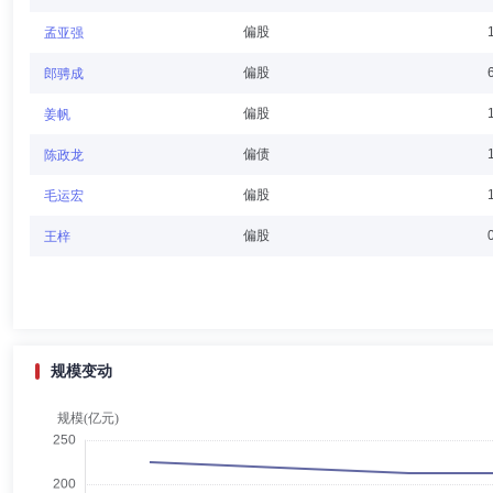
偏股
孟亚强
张刚
独立董事
学历：硕士
任职日期：2024-03-01
偏股
郎骋成
张刚先生：内蒙古大学民商法学硕士研究生。曾任内蒙古大学教师、北京
偏股
姜帆
人、富荣基金管理有限公司独立董事。
偏债
陈政龙
偏股
毛运宏
余关健
独立董事
学历：硕士
任职日期：2016-01-25
偏股
王梓
余关健先生：独立董事，西南财经大学工业经济硕士研究生。曾任中国银
贸易集团股份有限公司董事长、东方资产管理公司办事处总经理、东银实
董事。
规模变动
郑宇光
总经理助理,投资决策委员会成员
学历：硕士
郑宇光先生：中国国籍，上海交通大学工商管理专业硕士，具有基金从业
资经理，中信保诚基金管理有限公司固收总监助理、投资经理，长江证券(
监、基金经理。2024年8月加入富荣基金，现任总经理助理、富荣富开1-
日起任职)。