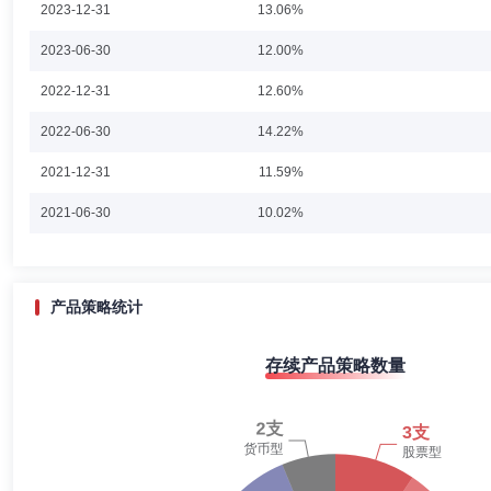
2023-12-31
13.06%
投资基金(2020年4月22日至今)的基金经理、九泰久信量化股票型证券投
吴敏
投资决策委员会成员
学历：博士
任职日期：2025-0
2023-06-30
12.00%
吴敏先生：中国国籍，中国社会科学院博士，CFA(特许金融分析师)。
2022-12-31
12.60%
交易主管，乌鲁木齐银行总行金融市场部、资产管理部总经理。2025年7
职)、富荣富祥纯债债券型证券投资基金基金经理(自2025年9月22日起任
2022-06-30
14.22%
2021-12-31
11.59%
魏丽红
职工监事
学历：本科
任职日期：2020-03-09
2021-06-30
10.02%
魏丽红女士：本科，富荣基金管理有限公司职工监事。
2020-12-31
6.24%
2020-06-30
2.31%
产品策略统计
2019-12-31
2.74%
存续产品策略数量
2019-06-30
3.36%
2018-12-31
0.49%
2018-06-30
2.06%