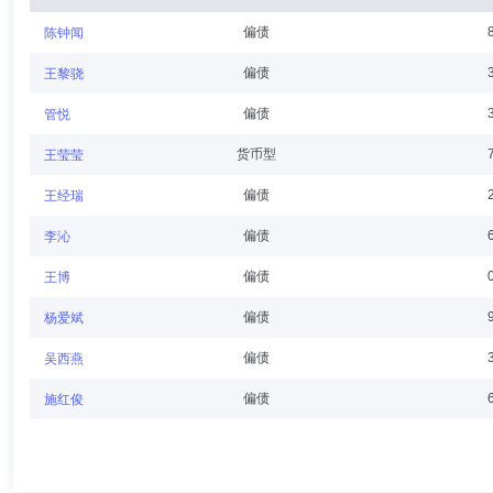
偏债
陈钟闻
金涛
独立董事
学历：博士
任职日期：2025-03-28
偏债
王黎骁
金涛先生：鹏扬基金管理有限公司独立董事，美国哈佛大学经济学博士，
偏债
管悦
大学文理学院教学研究员，美国国家经济研究局研究助理，美国联邦储备
货币型
王莹莹
偏债
王经瑞
王鹤菲
独立董事
学历：博士
任职日期：2016-08-24
偏债
李沁
王鹤菲女士：独立董事，美国斯坦福大学商学院金融系哲学博士。现任西
偏债
王博
经济学家，清华大学经济管理学院金融系访问学者，中国投资有限责任公
偏债
杨爱斌
偏债
吴西燕
邱峻
独立董事
学历：硕士
任职日期：2016-08-24
偏债
施红俊
邱峻女士：独立董事，美国波士顿学院工商管理硕士。现任信达金誉（上
级经理、蓝山投资咨询（北京）有限公司财务总监。