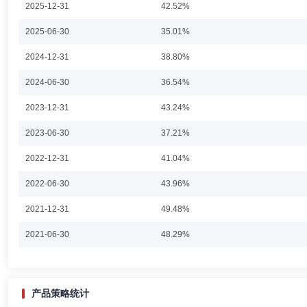
2025-12-31
42.52%
王经瑞
投资决策委员会成员
学历：硕士
任职日期：202
2025-06-30
35.01%
王经瑞先生：东北大学金融学硕士。曾任中天证券有限责任公司研究部研
2024-12-31
38.80%
固定收益部投资经理。鹏扬丰利一年定期开放债券型证券投资基金基金经理(20
期债券型证券投资基金基金经理(2024年4月12日起任职)、鹏扬丰利一年
2024-06-30
36.54%
扬景惠六个月持有期混合型证券投资基金基金经理(2025年12月25日起
金经理(2026年5月18日起任职)。
2023-12-31
43.24%
杨宏轩
首席信息官
学历：硕士
任职日期：2026-05-21
2023-06-30
37.21%
杨宏轩先生：中国。已取得基金从业资格。硕士研究生，硕士学位。2010年
2022-12-31
41.04%
司风险管理部副总监；2016年8月加入鹏扬基金管理有限公司，现任公
2022-06-30
43.96%
2021-12-31
49.48%
曹铮
职工监事
学历：本科
任职日期：2016-08-24
2021-06-30
48.29%
曹铮女士：监事（职工监事），北京大学经济学学士。现任鹏扬基金管理
国）有限公司人事专员、微软亚洲研究院人事经理、北京鹏扬投资管理公
2020-12-31
38.42%
2020-06-30
43.14%
产品策略统计