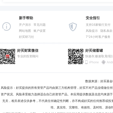
新手帮助
安全指引
开户演示
常见问题
支持16家银行支付
网站地图
账户设置
风险提示
隐私条款
好买研习社
7*24小时客户服务
好买财富微信
好买储蓄罐
专业的投资顾问
快速存;极速取;取现
iPhone
Andr
数据来源：好买基金研究
风险提示：好买提供的所有资管产品均由第三方机构管理，好买不对产品业绩做任何
资产状况、风险承受能力选择适合自己的资管产品。本应用提供数据及信息均来源于
无关，相关表述仅供参考，不代表任何确定性判断，亦不构成好买的任何推荐或投
性、真实性、完整性、有效性、及时性、原创