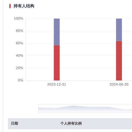
持有人结构
李净
副总经理
学历：硕士
任职日期：2024-03-21
李净女士：中国国籍，硕士研究生；1998年7月至2005年3月，任大连电
房控股有限公司中国指数研究院业务总监；2010年3月至2011年1月，
级产品经理；2015年2月至2016年11月，任国泰基金管理有限公司机
王徽
监事
学历：本科
任职日期：2016-08-24
王徽先生：中国国籍，江苏大学经济学学士。现任中钰资本管理(北京)有
州钰吉资产管理有限公司董事，重庆淘葫芦科技有限公司董事，安艺健康
华电子(无锡)电子有限公司财务经理，苏亚会计师事务所南方分所项目
事、副总裁、财务总监，北京注册会计师协会经济责任审计专业委员会专
朱国庆
投资决策委员会成员
学历：硕士
任职日期：202
朱国庆先生：CFA，注册会计师，复旦大学应用数学学士，复旦大学应
海六禾投资有限公司副总经理、权益投资总监，富兰克林邓普顿投资管理(
职)、鹏扬品质精选混合型证券投资基金基金经理(2022年3月25日起任职
日期
个人持有比例