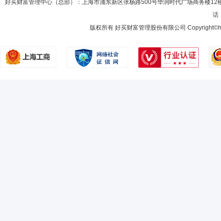
好买财富管理中心（总部）：上海市浦东新区张杨路500号华润时代广场商务楼12
话：
版权所有 好买财富管理股份有限公司 Copyright©howbuy.co