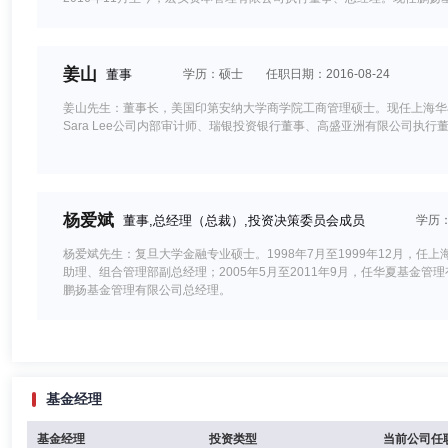
姜山
董事
学历：硕士
任职日期：2016-08-24
姜山先生：董事长，美国印第安纳大学商学院工商管理硕士。现任上海华
Sara Lee公司内部审计师、瑞银投资银行董事、高盛亚洲有限公司
杨爱斌
董事,总经理（总裁）,投资决策委员会成员
学历
杨爱斌先生：复旦大学金融专业硕士。1998年7月至1999年12月，任
助理、组合管理部副总经理；2005年5月至2011年9月，任华夏基金管
鹏扬基金管理有限公司总经理。
董克用
独立董事
学历：博士
任职日期：2019-07-29
基金经理
董克用先生：独立董事，中国人民大学经济学博士。现任中国人民大学公
事。历任中国人民大学劳动人事学院副院长、院长、中国人民大学公共管
基金经理
投资类型
当前公司任