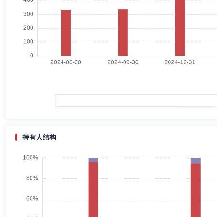
孙宝文
独立董事
学历：博士
任职日期：2020-07-02
孙宝文先生：独立董事，中国国籍，中共党员，经济学博士，毕业于中央
中央财经大学中国互联网经济研究院教授、博士研究生导师，兼任中国信
农村商业银行股份有限公司独立董事。自2020年7月1日起，兼任中航
宋鑫
督察长（督察员）
学历：硕士
任职日期：2026-02
宋鑫先生：不动产投资部负责人，1983年12月出生，中国国籍，中
律师事务所、中国石油化工股份有限公司石油化工科学研究院、泰达宏利
持有人结构
王楠
副总经理
学历：硕士
任职日期：2026-04-22
王楠女士：中国国籍，硕士研究生学历。2008年7月至2011年7月，任职
生理财有限责任公司；2026年3月至今，任职于中航基金管理有限公司。2