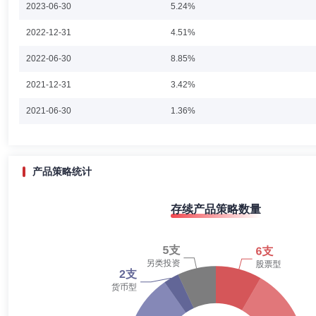
2023-06-30
5.24%
傅浩先生：华中科技大学概率论与数理统计专业硕士研究生学位，具有基金从业
2022-12-31
4.51%
券有限责任公司,担任投资经理；2013年4月至2014年4月,任职于民生证券
职于宏利基金管理有限公司(原泰达宏利基金管理有限公司)，担任固定收益
2022-06-30
存单AAA指数7天持有期证券投资基金基金经理，2023年9月至今，担
8.85%
2021-12-31
3.42%
汪术勤
投资决策委员会成员
学历：硕士
任职日期：202
2021-06-30
1.36%
汪术勤先生：基金经理，中国国籍，中共党员，硕士研究生，毕业于北京大学西
10月，担任华尔街见闻研究院宏观研究员。2020年12月加入中航基金
2020-12-31
17.68%
2020-06-30
13.58%
产品策略统计
2019-12-31
19.85%
茅勇峰
投资决策委员会成员
学历：硕士
任职日期：201
存续产品策略数量
2019-06-30
11.75%
茅勇峰先生：金融学硕士，毕业于南开大学，具有多年投资管理经历，中
投资经理岗。2017年8月至今，任职于中航基金管理有限公司固定收益部基
2018-12-31
8.93%
型发起式证券投资基金基金经理；2020年4月至今，担任中航瑞明纯债债券
年3月，担任中航瑞昱一年定期开放债券型发起式证券投资基金基金经理；2
2018-06-30
24.72%
业存单AAA指数7天持有期证券投资基金基金经理；2022年3月至今，
理；2023年1月至今，担任中航瑞旭3个月定期开放债券型证券投资基金
2017-12-31
5.85%
个月定期开放债券型证券投资基金基金经理。
李祥源
投资决策委员会成员
学历：硕士
任职日期：202