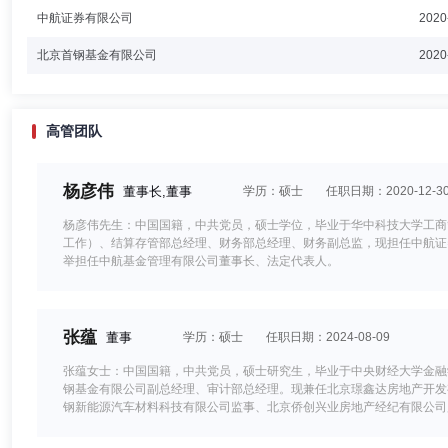
中航证券有限公司
2020
北京首钢基金有限公司
2020
高管团队
杨彦伟
董事长,董事
学历：硕士
任职日期：2020-12-3
杨彦伟先生：中国国籍，中共党员，硕士学位，毕业于华中科技大学工商
工作）、结算存管部总经理、财务部总经理、财务副总监，现担任中航证券
举担任中航基金管理有限公司董事长、法定代表人。
张蕴
董事
学历：硕士
任职日期：2024-08-09
张蕴女士：中国国籍，中共党员，硕士研究生，毕业于中央财经大学金融
钢基金有限公司副总经理、审计部总经理。现兼任北京璟鑫达房地产开发
钢新能源汽车材料科技有限公司监事、北京侨创兴业房地产经纪有限公司监