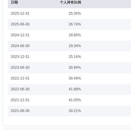
日期
个人持有比例
2025-12-31
25.35%
冯家诚
首席信息官
学历：硕士
任职日期：2021-11-16
2025-06-30
26.74%
冯家诚先生：研究生学历,多年证券、基金行业从业经历，北京理工大学软
2024-12-31
29.85%
汇安基金管理有限责任公司，现任金融科技部总监。2021年11月16日
2024-06-30
29.34%
2023-12-31
25.14%
蔡晓钰
投资决策委员会成员
学历：博士
任职日期：202
2023-06-30
30.94%
蔡晓钰先生：董事总经理。上海交通大学管理学博士，多年银行、证券、
2022-12-31
30.49%
长，部门投资决策委员会委员和内部控制及风险管理委员会委员；浦发银
司联席总经理。2020年11月加入汇安基金管理有限责任公司，现任董事
2022-06-30
41.88%
2021-12-31
41.03%
2021-06-30
30.21%
2020-12-31
44.64%