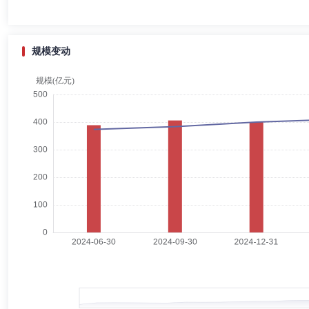
规模变动
郭冬青
督察长（督察员）
学历：硕士
任职日期：2019-
郭冬青先生：研究生学历，南开大学经济学硕士，经济师。曾任中国石化
司副总经理、中航证券董事总经理、北京国金鼎兴投资有限公司副总经理。
钟敬棣
副总经理,投资决策委员会成员
学历：硕士
任职
钟敬棣先生：固定收益首席投资官。多年证券、基金行业从业经验，CF
易、信贷、债券研究及投资组合管理等工作。2008年5月加入建信基金
责任公司，担任固定收益首席投资官，固定收益投资部总经理，董事总经
邹唯
副总经理,投资决策委员会成员
学历：硕士
任职日期
邹唯先生：中国籍，理科硕士。曾任长城证券有限公司研究部行业分析师
基金经理、主题策略组组长、董事总经理。2017年12月1日加入汇安基金