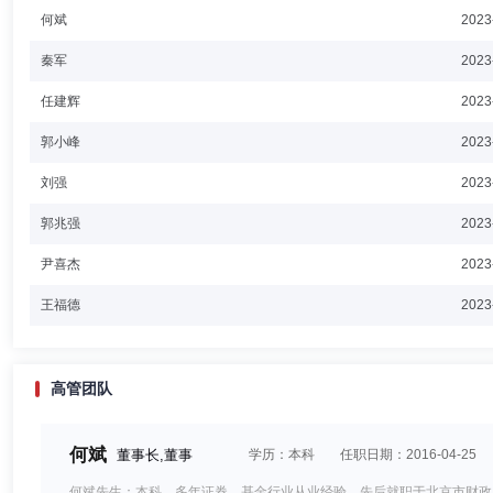
何斌
2023
秦军
2023
任建辉
2023
郭小峰
2023
刘强
2023
郭兆强
2023
尹喜杰
2023
王福德
2023
高管团队
何斌
董事长,董事
学历：本科
任职日期：2016-04-25
何斌先生：本科，多年证券、基金行业从业经验。先后就职于北京市财政