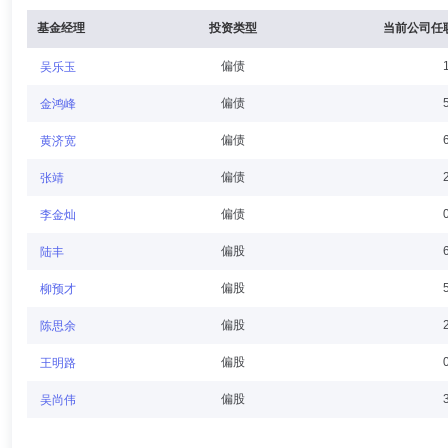
高级合伙人。
基金经理
投资类型
当前公司任
偏债
吴乐玉
李海涛
独立董事
学历：博士
任职日期：2016-04-25
偏债
金鸿峰
李海涛先生：长江商学院金融学教授，1969年2月出生，博士学位，于20
偏债
黄济宽
团有限公司独立董事，2016年4月起兼任汇安基金管理有限责任公司独立董
2005年5月曾任康纳尔大学Johnson管理学院金融学助理教授；2005
偏债
张靖
副院长及杰出院长讲习教授。
偏债
李金灿
黄磊
独立董事
学历：博士
任职日期：2020-01-04
偏股
陆丰
黄磊先生：独立董事。中国人民大学经济学博士，教授。曾任山东财经大
偏股
柳预才
曾任教育部金融类专业教学指导委员会委员。现任山东财经大学教授委员
偏股
陈思余
偏股
王明路
窦星华
常务副总经理,投资决策委员会成员
学历：硕士
偏股
吴尚伟
窦星华先生：中国国籍，CFA，英国杜伦大学金融学硕士，多年基金行
部总经理助理，盛世景资产管理股份有限公司产品总监。2016年7月