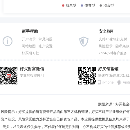
新手帮助
安全指引
开户演示
常见问题
支持16家银行支付
网站地图
账户设置
风险提示
隐私条款
好买研习社
7*24小时客户服务
好买财富微信
好买储蓄罐
专业的投资顾问
快速存;极速取;取现
iPhone
Andr
数据来源：好买基金研究
风险提示：好买提供的所有资管产品均由第三方机构管理，好买不对产品业绩做任何
资产状况、风险承受能力选择适合自己的资管产品。本应用提供数据及信息均来源于
无关，相关表述仅供参考，不代表任何确定性判断，亦不构成好买的任何推荐或投